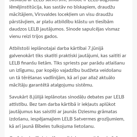
lēmējinstitūcija, kas sastāv no bīskapiem, draudžu
mācītājiem, Virsvaldes locekļiem un visu draudžu
pārstāvjiem, ar plašu atbildību klāstu un tiesībām
daudzos LELB jautājumos. Sinode sapulcējas vismaz
vienu reizi trijos gados.
Atbilstoši ieplānotajai darba kārtībai 7.jūnijā
galvenokārt tiks skatīti praktiski jautājumi, kas saitīti ar
LELB finanšu lietām. Tiks spriests par parādu atlaišanu
un izlīgumu, par kopējo vajadzību budžeta veidošanu
un tā tērēšanas vadlīnijām, kā arī par allaž aktuālo
mācītāju garantētā atalgojumu sistēmu.
Savukārt 8.jūlijā ieplānotas sinodāļu debates par LELB
attīstību. Bez tam darba kārtībā ir iekļauts aplūkot
jautājumus kas saistīti ar jaunās Dziesmu grāmatas
izdošanu, iespējamajiem LELB Satvermes grozījumiem,
kā arī jaunā Bībeles tulkojuma lietošanu.