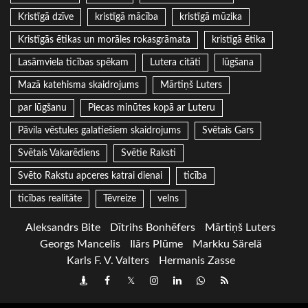
Kristīgā dzīve
kristīgā mācība
kristīgā mūzika
Kristīgās ētikas un morāles rokasgrāmata
kristīgā ētika
Lasāmviela ticības spēkam
Lutera citāti
lūgšana
Mazā katehisma skaidrojums
Mārtiņš Luters
par lūgšanu
Piecas minūtes kopā ar Luteru
Pāvila vēstules galatiešiem skaidrojums
Svētais Gars
Svētais Vakarēdiens
Svētie Raksti
Svēto Rakstu apceres katrai dienai
ticība
ticības realitāte
Tēvreize
velns
Aleksandrs Bite
Dītrihs Bonhēfers
Mārtiņš Luters
Georgs Mancelis
Ilārs Plūme
Markku Särelä
Karls F. V. Valters
Hermanis Zasse
Draugiem
Facebook
Twitter
Instagram
LinkedIn
whatsapp
RSS