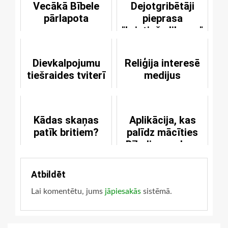
Vecākā Bībele
Dejotgribētāji
pārlapota
pieprasa
"kristiešu likuma"
atcelšanu
Dievkalpojumu
Reliģija interesē
tiešraides tviterī
medijus
Kādas skaņas
Aplikācija, kas
patīk britiem?
palīdz mācīties
Bībeli no galvas
Atbildēt
Lai komentētu, jums
jāpiesakās
sistēmā.