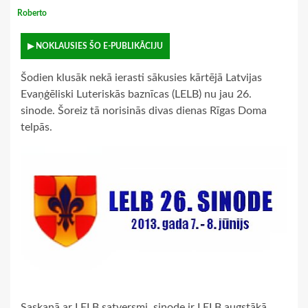
Roberto
▶ NOKLAUSIES ŠO E-PUBLIKĀCIJU
Šodien klusāk nekā ierasti sākusies kārtējā Latvijas
Evaņģēliski Luteriskās baznīcas (LELB) nu jau 26.
sinode. Šoreiz tā norisinās divas dienas Rīgas Doma
telpās.
Saskaņā ar LELB satversmi, sinode ir LELB augstākā