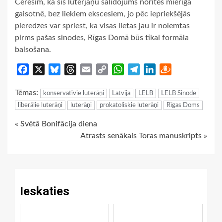
Cerēsim, ka šīs luterjāņu salidojums noritēs mierīgā
gaisotnē, bez liekiem ekscesiem, jo pēc iepriekšējās
pieredzes var spriest, ka visas lietas jau ir nolemtas
pirms pašas sinodes, Rīgas Domā būs tikai formāla
balsošana.
Facebook
X
Bluesky
Threads
Email
Copy
WhatsApp
Telegram
LinkedIn
Draugiem
Link
Tēmas:
konservatīvie luterāņi
Latvija
LELB
LELB Sinode
liberālie luterāņi
luterāņi
prokatoliskie luterāņi
Rīgas Doms
Continue
« Svētā Bonifācija diena
Atrasts senākais Toras manuskripts »
Reading
Ieskaties