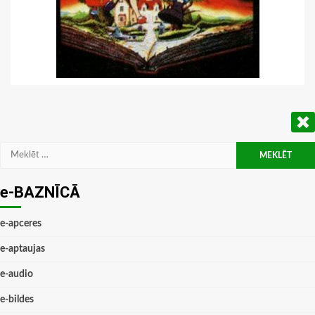
Meklēt:
e-BAZNĪCĀ
e-apceres
e-aptaujas
e-audio
e-bildes