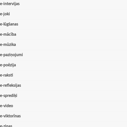
e-intervijas
e-joki
e-lūgšanas
e-mācība
e-mūzika
e-paziņojumi
e-poēzija
e-raksti
e-refleksijas
e-sprediķi
e-video
e-viktorīnas
e-ziņas