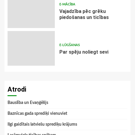
E-MĀCĪBA
Vajadzība pēc grēku
piedošanas un ticības
E-LŪGŠANAS
Par spēju noliegt sevi
Atrodi
Bauslība un Evaņģēlijs
Baznīcas gada sprediķi vienuviet
Ilgi gaidītais latviešu sprediķu krājums