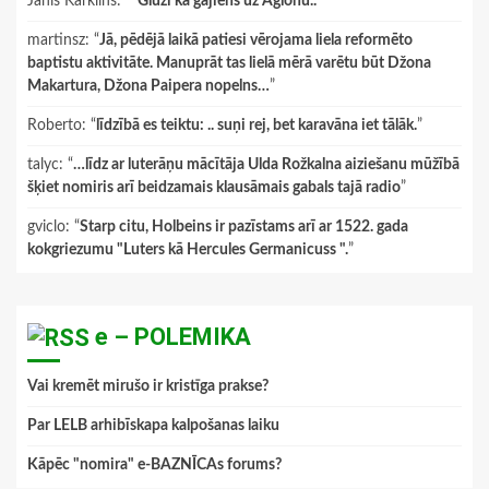
Janis Karklins
: “
"Gluži kā gājiens uz Aglonu.."
”
martinsz
: “
Jā, pēdējā laikā patiesi vērojama liela reformēto
baptistu aktivitāte. Manuprāt tas lielā mērā varētu būt Džona
Makartura, Džona Paipera nopelns…
”
Roberto
: “
līdzībā es teiktu: .. suņi rej, bet karavāna iet tālāk.
”
talyc
: “
…līdz ar luterāņu mācītāja Ulda Rožkalna aiziešanu mūžībā
šķiet nomiris arī beidzamais klausāmais gabals tajā radio
”
gviclo
: “
Starp citu, Holbeins ir pazīstams arī ar 1522. gada
kokgriezumu "Luters kā Hercules Germanicuss ".
”
e – POLEMIKA
Vai kremēt mirušo ir kristīga prakse?
Par LELB arhibīskapa kalpošanas laiku
Kāpēc "nomira" e-BAZNĪCAs forums?