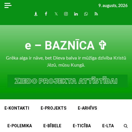
Skip
9. augusts, 2026
to
Draugiem
Facebook
Twitter
Instagram
LinkedIn
whatsapp
RSS
content
e – BAZNĪCA ✞
Grēka alga ir nāve, bet Dieva balva ir mūžīga dzīvība Kristū
Jēzū, mūsu Kungā.
E-KONTAKTI
E-PROJEKTS
E-ARHĪVS
E-POLEMIKA
E-BĪBELE
E-TICĪBA
E-LTA