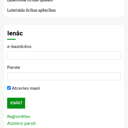
Lasāmviela ticības spēkam
Luteriskās ticības apliecības
Ienāc
e-baznīcēns
Parole
Atceries mani
Reģistrēties
Aizmirsi paroli