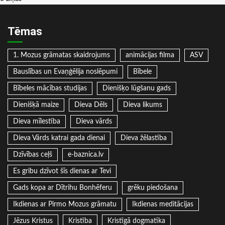
Tēmas
1. Mozus grāmatas skaidrojums
animācijas filma
ASV
Bauslības un Evaņģēlija noslēpumi
Bībele
Bībeles mācības studijas
Dienišķo lūgšanu gads
Dienišķā maize
Dieva Dēls
Dieva likums
Dieva mīlestība
Dieva vārds
Dieva Vārds katrai gada dienai
Dieva žēlastība
Dzīvības ceļš
e-baznica.lv
Es gribu dzīvot šīs dienas ar Tevi
Gads kopa ar Dītrihu Bonhēferu
grēku piedošana
Ikdienas ar Pirmo Mozus grāmatu
Ikdienas meditācijas
Jēzus Kristus
Kristība
Kristīgā dogmatika