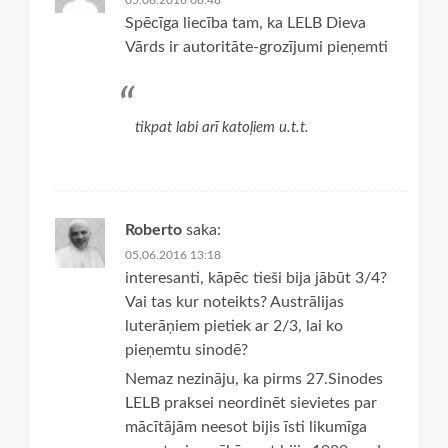
Spēcīga liecība tam, ka LELB Dieva
Vārds ir autoritāte-grozījumi pieņemti
tikpat labi arī katoļiem u.t.t.
Roberto
saka:
05.06.2016 13:18
interesanti, kāpēc tieši bija jābūt 3/4?
Vai tas kur noteikts? Austrālijas
luterāņiem pietiek ar 2/3, lai ko
pieņemtu sinodē?
Nemaz nezināju, ka pirms 27.Sinodes
LELB praksei neordinēt sievietes par
mācītājām neesot bijis īsti likumīga