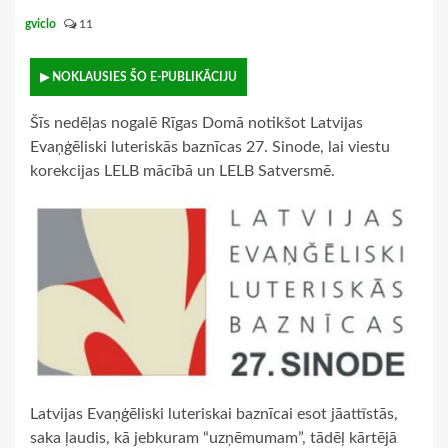
gviclo
11
▶ NOKLAUSIES ŠO E-PUBLIKĀCIJU
Šīs nedēļas nogalē Rīgas Domā notikšot Latvijas
Evaņģēliski luteriskās baznīcas 27. Sinode, lai viestu
korekcijas LELB mācībā un LELB Satversmē.
Latvijas Evaņģēliski luteriskai baznīcai esot jāattīstās,
saka ļaudis, kā jebkuram “uzņēmumam”, tādēļ kārtējā