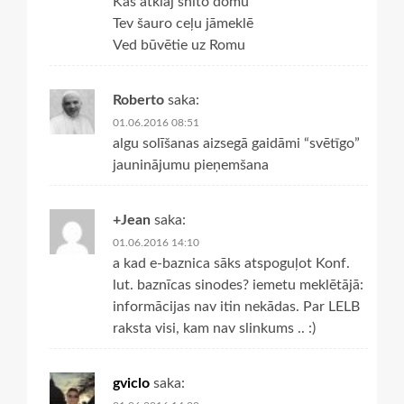
Kas atklāj shito domu
Tev šauro ceļu jāmeklē
Ved būvētie uz Romu
Roberto
saka:
01.06.2016 08:51
algu solīšanas aizsegā gaidāmi “svētīgo”
jauninājumu pieņemšana
+Jean
saka:
01.06.2016 14:10
a kad e-baznica sāks atspoguļot Konf.
lut. baznīcas sinodes? iemetu meklētājā:
informācijas nav itin nekādas. Par LELB
raksta visi, kam nav slinkums .. :)
gviclo
saka: