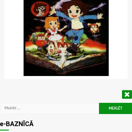
Meklēt:
e-BAZNĪCĀ