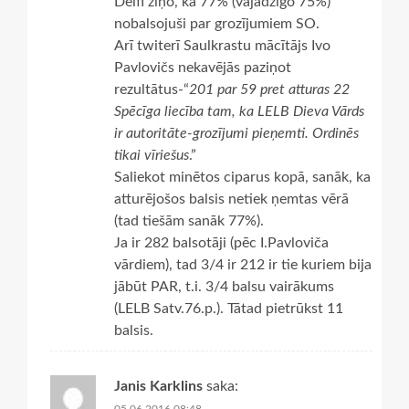
Delfi ziņo, ka 77% (vajadzīgo 75%)
nobalsojuši par grozījumiem SO.
Arī twiterī Saulkrastu mācītājs Ivo
Pavlovičs nekavējās paziņot
rezultātus-“
201 par 59 pret atturas 22
Spēcīga liecība tam, ka LELB Dieva Vārds
ir autoritāte-grozījumi pieņemti. Ordinēs
tikai vīriešus
.”
Saliekot minētos ciparus kopā, sanāk, ka
atturējošos balsis netiek ņemtas vērā
(tad tiešām sanāk 77%).
Ja ir 282 balsotāji (pēc I.Pavloviča
vārdiem), tad 3/4 ir 212 ir tie kuriem bija
jābūt PAR, t.i. 3/4 balsu vairākums
(LELB Satv.76.p.). Tātad pietrūkst 11
balsis.
Janis Karklins
saka:
05.06.2016 08:48