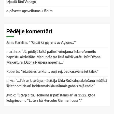
Izjautā Jāni Vanagu
e-pāvesta apsveikums +Jānim
Pēdējie komentāri
Janis Karklins
: “
"Gluži kā gājiens uz Aglonu.."
”
martinsz
: “
Jā, pēdējā laikā patiesi vērojama liela reformēto
baptistu aktivitāte. Manuprāt tas lielā mērā varētu būt Džona
Makartura, Džona Paipera nopelns…
”
Roberto
: “
līdzībā es teiktu: .. suņi rej, bet karavāna iet tālāk.
”
talyc
: “
…līdz ar luterāņu mācītāja Ulda Rožkalna aiziešanu mūžībā
šķiet nomiris arī beidzamais klausāmais gabals tajā radio
”
gviclo
: “
Starp citu, Holbeins ir pazīstams arī ar 1522. gada
kokgriezumu "Luters kā Hercules Germanicuss ".
”