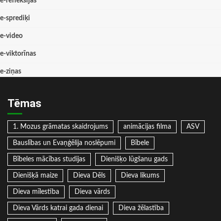
e-refleksijas
e-sprediķi
e-video
e-viktorīnas
e-ziņas
Tēmas
1. Mozus grāmatas skaidrojums
animācijas filma
ASV
Bauslības un Evaņģēlija noslēpumi
Bībele
Bībeles mācības studijas
Dienišķo lūgšanu gads
Dienišķā maize
Dieva Dēls
Dieva likums
Dieva mīlestība
Dieva vārds
Dieva Vārds katrai gada dienai
Dieva žēlastība