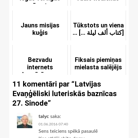
grāmatas
Jauns misijas
Tūkstots un viena
kuģis
... [... كتاب ألف ليلة]
Bezvadu
Fiksais piemiņas
internets
mielasta salējējs
baznīcās par
brīvu
11 komentāri par “
Latvijas
Evaņģēliski luteriskās baznīcas
27. Sinode
”
talyc
saka:
01.06.2016 07:40
Sens teiciens spēkā pasaulē