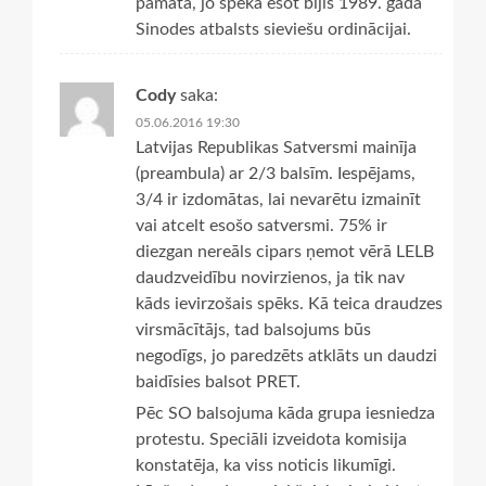
pamata, jo spēkā esot bijis 1989. gada
Sinodes atbalsts sieviešu ordinācijai.
Cody
saka:
05.06.2016 19:30
Latvijas Republikas Satversmi mainīja
(preambula) ar 2/3 balsīm. Iespējams,
3/4 ir izdomātas, lai nevarētu izmainīt
vai atcelt esošo satversmi. 75% ir
diezgan nereāls cipars ņemot vērā LELB
daudzveidību novirzienos, ja tik nav
kāds ievirzošais spēks. Kā teica draudzes
virsmācītājs, tad balsojums būs
negodīgs, jo paredzēts atklāts un daudzi
baidīsies balsot PRET.
Pēc SO balsojuma kāda grupa iesniedza
protestu. Speciāli izveidota komisija
konstatēja, ka viss noticis likumīgi.