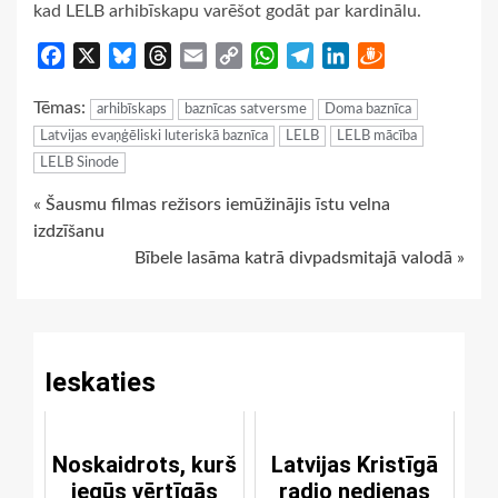
kad LELB arhibīskapu varēšot godāt par kardinālu.
Facebook
X
Bluesky
Threads
Email
Copy
WhatsApp
Telegram
LinkedIn
Draugiem
Link
Tēmas:
arhibīskaps
baznīcas satversme
Doma baznīca
Latvijas evaņģēliski luteriskā baznīca
LELB
LELB mācība
LELB Sinode
Continue
« Šausmu filmas režisors iemūžinājis īstu velna
izdzīšanu
Reading
Bībele lasāma katrā divpadsmitajā valodā »
Ieskaties
Noskaidrots, kurš
Latvijas Kristīgā
iegūs vērtīgās
radio nedienas