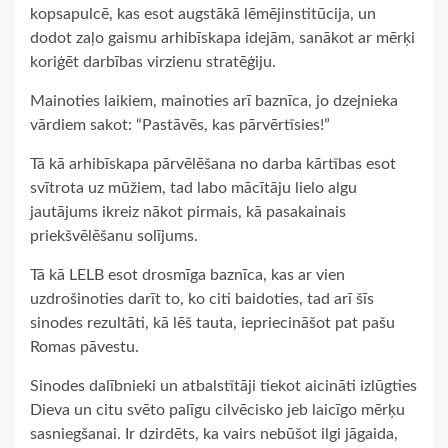
kopsapulcē, kas esot augstākā lēmējinstitūcija, un
dodot zaļo gaismu arhibīskapa idejām, sanākot ar mērķi
koriģēt darbības virzienu stratēģiju.
Mainoties laikiem, mainoties arī baznīca, jo dzejnieka
vārdiem sakot: “Pastāvēs, kas pārvērtīsies!”
Tā kā arhibīskapa pārvēlēšana no darba kārtības esot
svītrota uz mūžiem, tad labo mācītāju lielo algu
jautājums ikreiz nākot pirmais, kā pasakainais
priekšvēlēšanu solījums.
Tā kā LELB esot drosmīga baznīca, kas ar vien
uzdrošinoties darīt to, ko citi baidoties, tad arī šīs
sinodes rezultāti, kā lēš tauta, iepriecināšot pat pašu
Romas pāvestu.
Sinodes dalībnieki un atbalstītāji tiekot aicināti izlūgties
Dieva un citu svēto palīgu cilvēcisko jeb laicīgo mērķu
sasniegšanai. Ir dzirdēts, ka vairs nebūšot ilgi jāgaida,