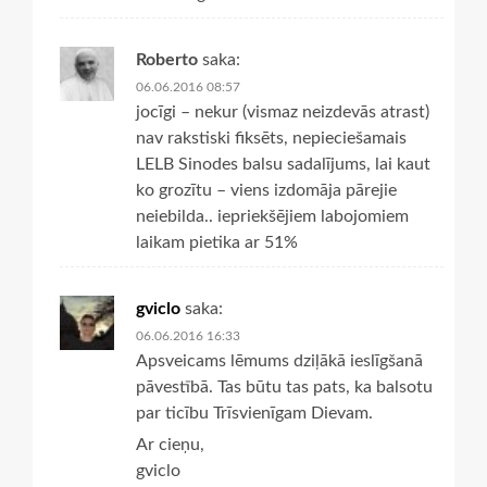
Roberto
saka:
06.06.2016 08:57
jocīgi – nekur (vismaz neizdevās atrast)
nav rakstiski fiksēts, nepieciešamais
LELB Sinodes balsu sadalījums, lai kaut
ko grozītu – viens izdomāja pārejie
neiebilda.. iepriekšējiem labojomiem
laikam pietika ar 51%
gviclo
saka:
06.06.2016 16:33
Apsveicams lēmums dziļākā ieslīgšanā
pāvestībā. Tas būtu tas pats, ka balsotu
par ticību Trīsvienīgam Dievam.
Ar cieņu,
gviclo