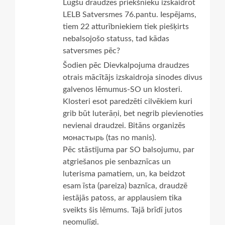
Lūgšu draudzes priekšnieku izskaidrot
LELB Satversmes 76.pantu. Iespējams,
tiem 22 atturībniekiem tiek piešķirts
nebalsojošo statuss, tad kādas
satversmes pēc?
Šodien pēc Dievkalpojuma draudzes
otrais mācītājs izskaidroja sinodes divus
galvenos lēmumus-SO un klosteri.
Klosteri esot paredzēti cilvēkiem kuri
grib būt luterāņi, bet negrib pievienoties
nevienai draudzei. Bitāns organizēs
монастырь (tas no manis).
Pēc stāstījuma par SO balsojumu, par
atgriešanos pie senbaznīcas un
luterisma pamatiem, un, ka beidzot
esam īsta (pareiza) baznīca, draudzē
iestājās patoss, ar applausiem tika
sveikts šis lēmums. Tajā brīdī jutos
neomulīgi.