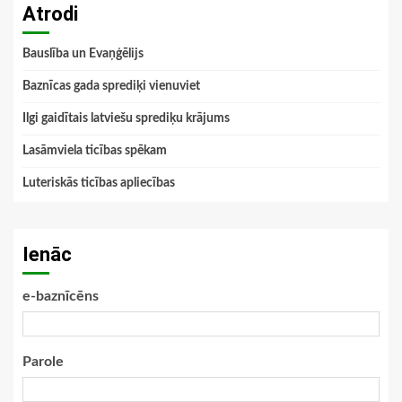
Atrodi
Bauslība un Evaņģēlijs
Baznīcas gada sprediķi vienuviet
Ilgi gaidītais latviešu sprediķu krājums
Lasāmviela ticības spēkam
Luteriskās ticības apliecības
Ienāc
e-baznīcēns
Parole