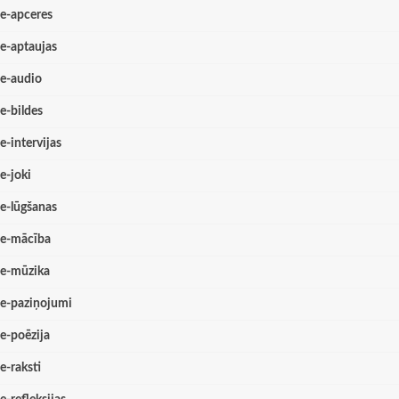
e-apceres
e-aptaujas
e-audio
e-bildes
e-intervijas
e-joki
e-lūgšanas
e-mācība
e-mūzika
e-paziņojumi
e-poēzija
e-raksti