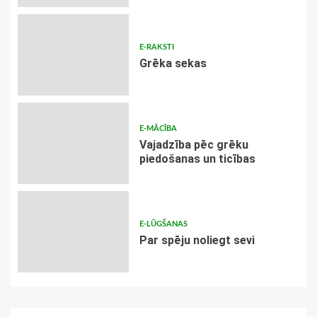
E-RAKSTI
Grēka sekas
E-MĀCĪBA
Vajadzība pēc grēku
piedošanas un ticības
E-LŪGŠANAS
Par spēju noliegt sevi