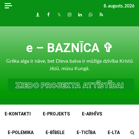
Skip
8. augusts, 2026
to
Draugiem
Facebook
Twitter
Instagram
LinkedIn
whatsapp
RSS
content
e – BAZNĪCA ✞
Grēka alga ir nāve, bet Dieva balva ir mūžīga dzīvība Kristū
Jēzū, mūsu Kungā.
E-KONTAKTI
E-PROJEKTS
E-ARHĪVS
E-POLEMIKA
E-BĪBELE
E-TICĪBA
E-LTA