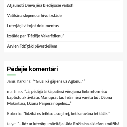
Atjaunoti Dieva jēra biedējošie vaibsti
Vatikāna slepeno arhīvu izstāde
Luterjāņi viltojot dokumentus
Izstāde par “Pēdējo Vakarēdienu”
Arvien līdzīgāki pāvestiešiem
Pēdējie komentāri
Janis Karklins
: “
"Gluži kā gājiens uz Aglonu.."
”
martinsz
: “
Jā, pēdējā laikā patiesi vērojama liela reformēto
baptistu aktivitāte. Manuprāt tas lielā mērā varētu būt Džona
Makartura, Džona Paipera nopelns…
”
Roberto
: “
līdzībā es teiktu: .. suņi rej, bet karavāna iet tālāk.
”
talyc
: “
…līdz ar luterāņu mācītāja Ulda Rožkalna aiziešanu mūžībā