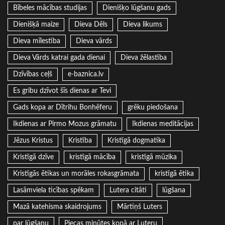
Bībeles mācības studijas
Dienišķo lūgšanu gads
Dienišķā maize
Dieva Dēls
Dieva likums
Dieva mīlestība
Dieva vārds
Dieva Vārds katrai gada dienai
Dieva žēlastība
Dzīvības ceļš
e-baznica.lv
Es gribu dzīvot šīs dienas ar Tevi
Gads kopa ar Dītrihu Bonhēferu
grēku piedošana
Ikdienas ar Pirmo Mozus grāmatu
Ikdienas meditācijas
Jēzus Kristus
Kristība
Kristīgā dogmatika
Kristīgā dzīve
kristīgā mācība
kristīgā mūzika
Kristīgās ētikas un morāles rokasgrāmata
kristīgā ētika
Lasāmviela ticības spēkam
Lutera citāti
lūgšana
Mazā katehisma skaidrojums
Mārtiņš Luters
par lūgšanu
Piecas minūtes kopā ar Luteru