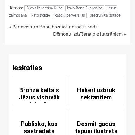
Link
Tēmas:
Dievs Mīlestība Kuba
Italo Rene Eksposito
Jēzus
zaimošana
katoļticīgie
katoļu perversijas
pretrunīga izstāde
Continue
« Par masturbēšanu baznīcā nosacīts sods
Dēmonu izdzīšana pie luterāņiem »
Reading
Ieskaties
Bronzā kaltais
Hakeri uzbrūk
Jēzus vistuvāk
sektantiem
debesīm
Publisko, kas
Desmit gadus
sastrādāts
tapusī ilustrētā