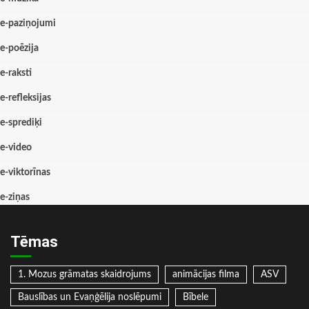
e-paziņojumi
e-poēzija
e-raksti
e-refleksijas
e-sprediķi
e-video
e-viktorīnas
e-ziņas
Tēmas
1. Mozus grāmatas skaidrojums
animācijas filma
ASV
Bauslības un Evaņģēlija noslēpumi
Bībele