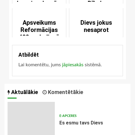
draugiem.lv mūsu
Bībele
lapā
Apsveikums
Dievs jokus
Reformācijas
nesaprot
490.gadadienā
Atbildēt
Lai komentētu, jums
jāpiesakās
sistēmā.
Aktuālākie
Komentētākie
E-APCERES
Es esmu tavs Dievs