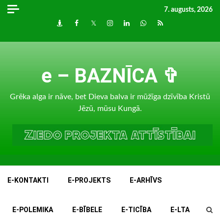
Skip
7. augusts, 2026
to
Draugiem
Facebook
Twitter
Instagram
LinkedIn
whatsapp
RSS
content
e – BAZNĪCA ✞
Grēka alga ir nāve, bet Dieva balva ir mūžīga dzīvība Kristū
Jēzū, mūsu Kungā.
E-KONTAKTI
E-PROJEKTS
E-ARHĪVS
E-POLEMIKA
E-BĪBELE
E-TICĪBA
E-LTA