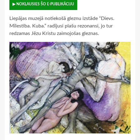
▶ NOKLAUSIES ŠO E-PUBLIKĀCIJU
Liepājas muzejā notiekošā gleznu izstāde “Dievs.
Mīlestība. Kuba.” radījusi plašu rezonansi, jo tur
redzamas Jēzu Kristu zaimojošas gleznas.