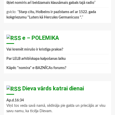
šķiet nomiris arī beidzamais klausāmais gabals tajā radio
”
gviclo
: “
Starp citu, Holbeins ir pazīstams arī ar 1522. gada
kokgriezumu "Luters kā Hercules Germanicuss ".
”
e – POLEMIKA
Vai kremēt mirušo ir kristīga prakse?
Par LELB arhibīskapa kalpošanas laiku
Kāpēc "nomira" e-BAZNĪCAs forums?
Dieva vārds katrai dienai
Ap.d.16:34
Viņš tos veda savā namā, sēdināja pie galda un priecājās ar visu
savu namu, ka ticēja Dievam.