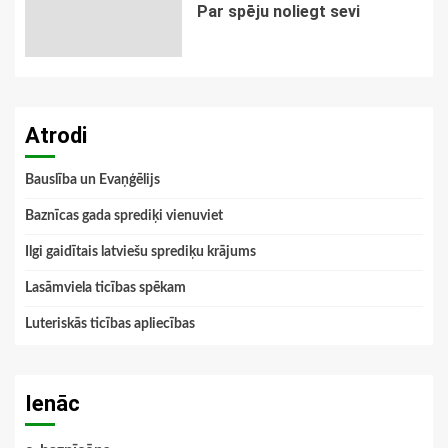
Par spēju noliegt sevi
Atrodi
Bauslība un Evaņģēlijs
Baznīcas gada sprediķi vienuviet
Ilgi gaidītais latviešu sprediķu krājums
Lasāmviela ticības spēkam
Luteriskās ticības apliecības
Ienāc