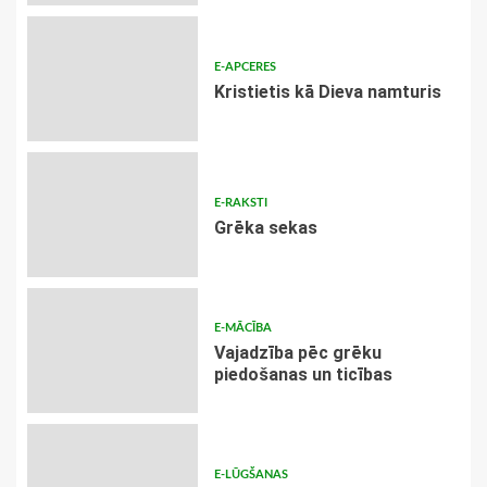
E-APCERES
Kristietis kā Dieva namturis
E-RAKSTI
Grēka sekas
E-MĀCĪBA
Vajadzība pēc grēku
piedošanas un ticības
E-LŪGŠANAS