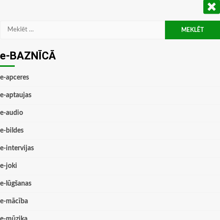
Meklēt:
e-BAZNĪCĀ
e-apceres
e-aptaujas
e-audio
e-bildes
e-intervijas
e-joki
e-lūgšanas
e-mācība
e-mūzika