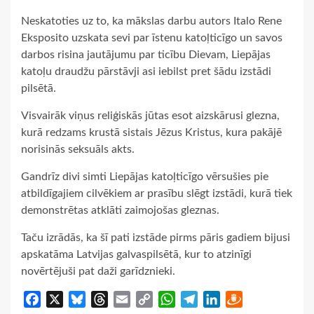
Neskatoties uz to, ka mākslas darbu autors Italo Rene
Eksposito uzskata sevi par īstenu katoļticīgo un savos
darbos risina jautājumu par ticību Dievam, Liepājas
katoļu draudžu pārstāvji asi iebilst pret šādu izstādi
pilsētā.
Visvairāk viņus reliģiskās jūtas esot aizskārusi glezna,
kurā redzams krustā sistais Jēzus Kristus, kura pakājē
norisinās seksuāls akts.
Gandrīz divi simti Liepājas katoļticīgo vērsušies pie
atbildīgajiem cilvēkiem ar prasību slēgt izstādi, kurā tiek
demonstrētas atklāti zaimojošas gleznas.
Taču izrādās, ka šī pati izstāde pirms pāris gadiem bijusi
apskatāma Latvijas galvaspilsētā, kur to atzinīgi
novērtējuši pat daži garīdznieki.
Facebook
X
Bluesky
Threads
Email
Copy
WhatsApp
Telegram
LinkedIn
Draugiem