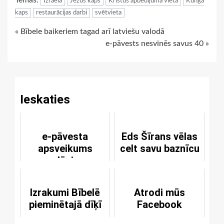
Izraēla
Jēzus kaps
Kristus apbedījuma vieta
Kunga
kaps
restaurācijas darbi
svētvieta
Continue
« Bībele baikeriem tagad arī latviešu valodā
e-pāvests nesvinēs savus 40 »
Reading
Ieskaties
e-pāvesta
Eds Šīrans vēlas
apsveikums
celt savu baznīcu
+Jānim
Izrakumi Bībelē
Atrodi mūs
pieminētajā dīķī
Facebook