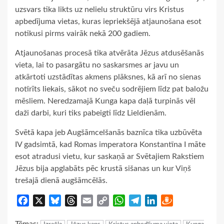
uzsvars tika likts uz nelielu struktūru virs Kristus
apbedījuma vietas, kuras iepriekšējā atjaunošana esot
notikusi pirms vairāk nekā 200 gadiem.
Atjaunošanas procesā tika atvērāta Jēzus atdusēšanās
vieta, lai to pasargātu no saskarsmes ar javu un
atkārtoti uzstādītas akmens plāksnes, kā arī no sienas
notīrīts liekais, sākot no sveču sodrējiem līdz pat baložu
mēsliem. Neredzamajā Kunga kapa daļā turpinās vēl
daži darbi, kuri tiks pabeigti līdz Lieldienām.
Svētā kapa jeb Augšāmcelšanās baznīca tika uzbūvēta
IV gadsimtā, kad Romas imperatora Konstantīna I māte
esot atradusi vietu, kur saskaņā ar Svētajiem Rakstiem
Jēzus bija apglabāts pēc krustā sišanas un kur Viņš
trešajā dienā augšāmcēlās.
Facebook
X
Bluesky
Threads
Email
Copy
WhatsApp
Telegram
LinkedIn
Draugiem
Link
Tēmas: