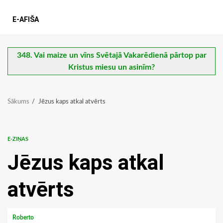
E-AFIŠA
348. Vai maize un vīns Svētajā Vakarēdienā pārtop par
Kristus miesu un asinīm?
Sākums
Jēzus kaps atkal atvērts
E-ZIŅAS
Jēzus kaps atkal
atvērts
Roberto