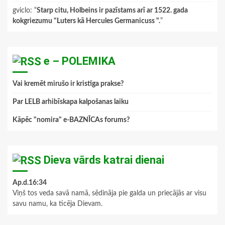
gviclo
: “
Starp citu, Holbeins ir pazīstams arī ar 1522. gada
kokgriezumu "Luters kā Hercules Germanicuss ".
”
e – POLEMIKA
Vai kremēt mirušo ir kristīga prakse?
Par LELB arhibīskapa kalpošanas laiku
Kāpēc "nomira" e-BAZNĪCAs forums?
Dieva vārds katrai dienai
Ap.d.16:34
Viņš tos veda savā namā, sēdināja pie galda un priecājās ar visu
savu namu, ka ticēja Dievam.