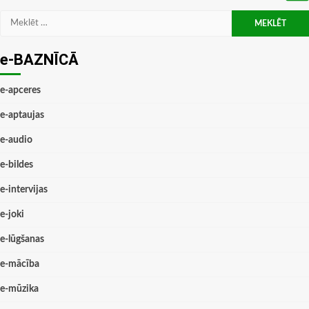
Meklēt:
e-BAZNĪCĀ
e-apceres
e-aptaujas
e-audio
e-bildes
e-intervijas
e-joki
e-lūgšanas
e-mācība
e-mūzika