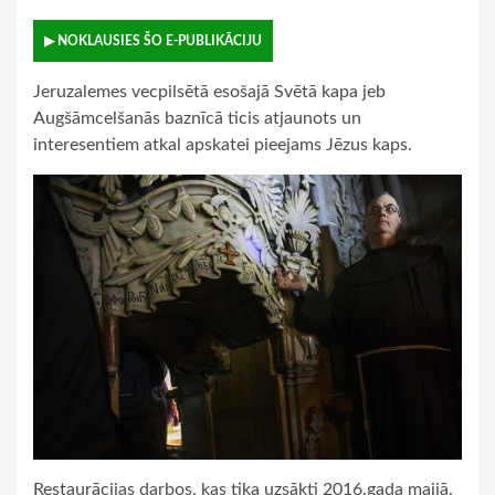
▶ NOKLAUSIES ŠO E-PUBLIKĀCIJU
Jeruzalemes vecpilsētā esošajā Svētā kapa jeb
Augšāmcelšanās baznīcā ticis atjaunots un
interesentiem atkal apskatei pieejams Jēzus kaps.
Restaurācijas darbos, kas tika uzsākti 2016.gada maijā,