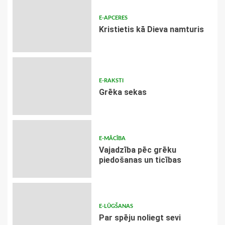
E-APCERES
Kristietis kā Dieva namturis
E-RAKSTI
Grēka sekas
E-MĀCĪBA
Vajadzība pēc grēku
piedošanas un ticības
E-LŪGŠANAS
Par spēju noliegt sevi