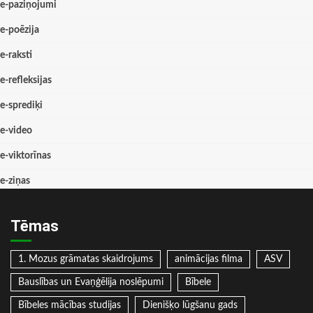
e-paziņojumi
e-poēzija
e-raksti
e-refleksijas
e-sprediķi
e-video
e-viktorīnas
e-ziņas
Tēmas
1. Mozus grāmatas skaidrojums
animācijas filma
ASV
Bauslības un Evaņģēlija noslēpumi
Bībele
Bībeles mācības studijas
Dienišķo lūgšanu gads