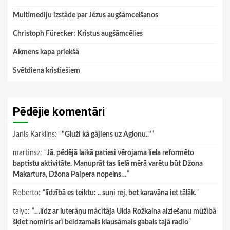
Multimediju izstāde par Jēzus augšāmcelšanos
Christoph Fürecker: Kristus augšāmcēlies
Akmens kapa priekšā
Svētdiena kristiešiem
Pēdējie komentāri
Janis Karklins
: “
"Gluži kā gājiens uz Aglonu.."
”
martinsz
: “
Jā, pēdējā laikā patiesi vērojama liela reformēto
baptistu aktivitāte. Manuprāt tas lielā mērā varētu būt Džona
Makartura, Džona Paipera nopelns…
”
Roberto
: “
līdzībā es teiktu: .. suņi rej, bet karavāna iet tālāk.
”
talyc
: “
…līdz ar luterāņu mācītāja Ulda Rožkalna aiziešanu mūžībā
šķiet nomiris arī beidzamais klausāmais gabals tajā radio
”