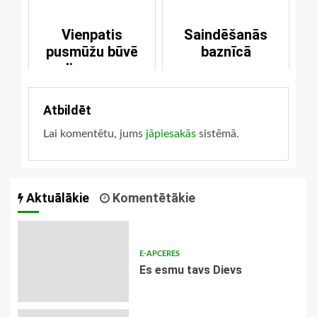
Vienpatis
Saindēšanās
pusmūžu būvē
baznīcā
dievnamu
Atbildēt
Lai komentētu, jums
jāpiesakās
sistēmā.
Aktuālākie
Komentētākie
E-APCERES
Es esmu tavs Dievs