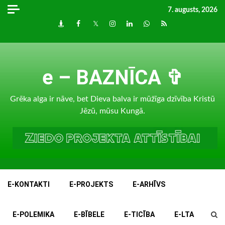
Skip
7. augusts, 2026
to
Draugiem
Facebook
Twitter
Instagram
LinkedIn
whatsapp
RSS
content
e – BAZNĪCA ✞
Grēka alga ir nāve, bet Dieva balva ir mūžīga dzīvība Kristū
Jēzū, mūsu Kungā.
E-KONTAKTI
E-PROJEKTS
E-ARHĪVS
E-POLEMIKA
E-BĪBELE
E-TICĪBA
E-LTA