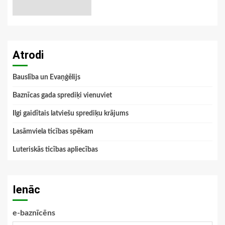
Atrodi
Bauslība un Evaņģēlijs
Baznīcas gada sprediķi vienuviet
Ilgi gaidītais latviešu sprediķu krājums
Lasāmviela ticības spēkam
Luteriskās ticības apliecības
Ienāc
e-baznīcēns