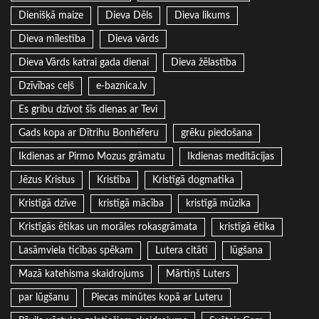
Dienišķā maize
Dieva Dēls
Dieva likums
Dieva mīlestība
Dieva vārds
Dieva Vārds katrai gada dienai
Dieva žēlastība
Dzīvības ceļš
e-baznica.lv
Es gribu dzīvot šīs dienas ar Tevi
Gads kopa ar Dītrihu Bonhēferu
grēku piedošana
Ikdienas ar Pirmo Mozus grāmatu
Ikdienas meditācijas
Jēzus Kristus
Kristība
Kristīgā dogmatika
Kristīgā dzīve
kristīgā mācība
kristīgā mūzika
Kristīgās ētikas un morāles rokasgrāmata
kristīgā ētika
Lasāmviela ticības spēkam
Lutera citāti
lūgšana
Mazā katehisma skaidrojums
Mārtiņš Luters
par lūgšanu
Piecas minūtes kopā ar Luteru