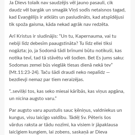
Ja Dievs tolaik nav saudzējis vēl jauno pasauli, cik
daudz vēl bargāk un smagāk Viņš sodīs netaisnos tagad,
kad Evaņģēlijs ir atklāts un pasludināts, kad atspīdējusi
tik spoža gaisma, kāda nekad agrāk nav redzēta.
Arī Kristus ir sludinājis: “Un tu, Kapernauma, vai tu
nebiji līdz debesīm paaugstināta? Tu līdz ellei tiksi
nogāzta; jo, ja Sodomā tādi brīnumi būtu notikuši, kas
notika tevī, tad tā stāvētu vēl šodien. Bet Es jums saku:
Sodomas zemei būs vieglāk tiesas dienā nekā tev”
(Mt.11:23-24). Taču šādi draudi neko nepalīdz —
bezdievji nemaz par tiem neraizējas.
“..sevišķi tos, kas seko miesai kārībās, kas viņus apgāna,
un nicina augsto varu.”
Par augsto varu apustulis sauc ķēniņus, valdniekus un
kungus, visu laicīgo valdību. Tādēļ Sv. Pēteris šos
vārdus raksta ar tādu nozīmi, ka visiem ir jāpaklausa
laicīgiem kungiem, lai zobens, saskaņā ar Dieva