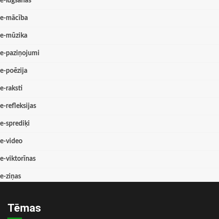
e-lūgšanas
e-mācība
e-mūzika
e-paziņojumi
e-poēzija
e-raksti
e-refleksijas
e-sprediķi
e-video
e-viktorīnas
e-ziņas
Tēmas