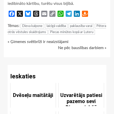
iedibināto kārtību, turētu visus bijībā.
Facebook
X
Bluesky
Threads
Email
Copy
WhatsApp
Telegram
LinkedIn
Draugiem
Link
Tēmas:
Dieva kalpone
laicīgā valdība
paklausība varai
Pētera
otrās vēstules skaidrojums
Piecas minūtes kopā ar Luteru
Continue
« Ģimenes svētbrīži ir neaizstājami
Ne pēc bauslības darbiem »
Reading
Ieskaties
Dvēseļu maitātāji
Uzvarētājs patiesi
pazemo sevi
Dieva priekšā