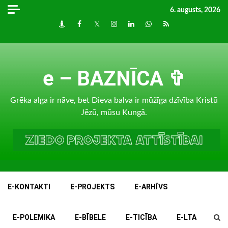
Skip
6. augusts, 2026
to
Draugiem
Facebook
Twitter
Instagram
LinkedIn
whatsapp
RSS
content
e – BAZNĪCA ✞
Grēka alga ir nāve, bet Dieva balva ir mūžīga dzīvība Kristū
Jēzū, mūsu Kungā.
E-KONTAKTI
E-PROJEKTS
E-ARHĪVS
E-POLEMIKA
E-BĪBELE
E-TICĪBA
E-LTA