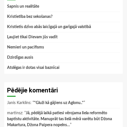
Sapnis un realitāte
Kristietība bez sekošanas?
Kristietis dzīvo abās laicīgajā un garīgajā valstībā
Ļaujiet tikai Dievam jūs vadīt
Nemieri un pacifisms
Dzirdīgas ausis
Atslēgas ir dotas visai baznīcai
Pēdējie komentāri
Janis Karklins
: “
"Gluži kā gājiens uz Aglonu.."
”
martinsz
: “
Jā, pēdējā laikā patiesi vērojama liela reformēto
baptistu aktivitāte. Manuprāt tas lielā mērā varētu būt Džona
Makartura, Džona Paipera nopelns…
”