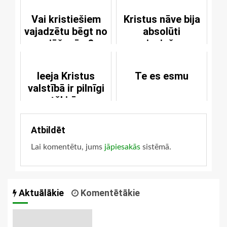
Vai kristiešiem
Kristus nāve bija
vajadzētu bēgt no
absolūti
vajāšanām?
nepieciešama
Ieeja Kristus
Te es esmu
valstībā ir pilnīgi
atšķirīga
Atbildēt
Lai komentētu, jums
jāpiesakās
sistēmā.
Aktuālākie
Komentētākie