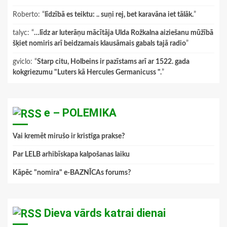
Roberto
: “
līdzībā es teiktu: .. suņi rej, bet karavāna iet tālāk.
”
talyc
: “
…līdz ar luterāņu mācītāja Ulda Rožkalna aiziešanu mūžībā
šķiet nomiris arī beidzamais klausāmais gabals tajā radio
”
gviclo
: “
Starp citu, Holbeins ir pazīstams arī ar 1522. gada
kokgriezumu "Luters kā Hercules Germanicuss ".
”
e – POLEMIKA
Vai kremēt mirušo ir kristīga prakse?
Par LELB arhibīskapa kalpošanas laiku
Kāpēc "nomira" e-BAZNĪCAs forums?
Dieva vārds katrai dienai