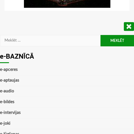
Meklēt:
e-BAZNĪCĀ
e-apceres
e-aptaujas
e-audio
e-bildes
e-intervijas
e-joki