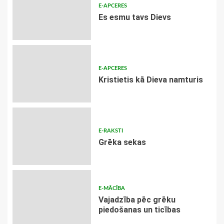
E-APCERES
Es esmu tavs Dievs
E-APCERES
Kristietis kā Dieva namturis
E-RAKSTI
Grēka sekas
E-MĀCĪBA
Vajadzība pēc grēku
piedošanas un ticības