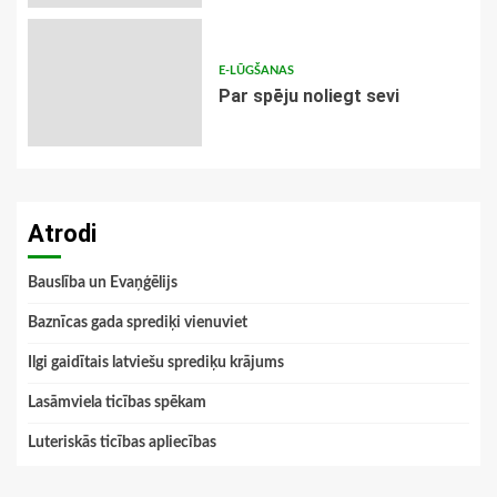
E-LŪGŠANAS
Par spēju noliegt sevi
Atrodi
Bauslība un Evaņģēlijs
Baznīcas gada sprediķi vienuviet
Ilgi gaidītais latviešu sprediķu krājums
Lasāmviela ticības spēkam
Luteriskās ticības apliecības