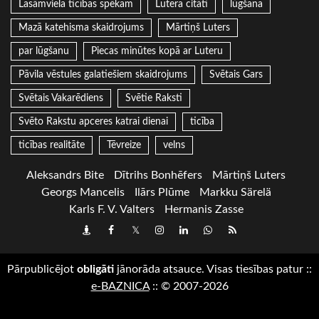
Lasāmviela ticības spēkam
Lutera citāti
lūgšana
Mazā katehisma skaidrojums
Mārtiņš Luters
par lūgšanu
Piecas minūtes kopā ar Luteru
Pāvila vēstules galatiešiem skaidrojums
Svētais Gars
Svētais Vakarēdiens
Svētie Raksti
Svēto Rakstu apceres katrai dienai
ticība
ticības realitāte
Tēvreize
velns
Aleksandrs Bite
Dītrihs Bonhēfers
Mārtiņš Luters
Georgs Mancelis
Ilārs Plūme
Markku Särelä
Karls F. V. Valters
Hermanis Zasse
Draugiem
Facebook
Twitter
Instagram
LinkedIn
whatsapp
RSS
Pārpublicējot
obligāti
jānorāda atsauce. Visas tiesības patur
::
e-BAZNICA
::
© 2007-2026