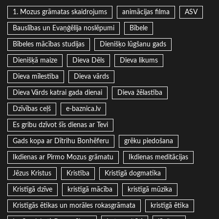
1. Mozus grāmatas skaidrojums
animācijas filma
ASV
Bauslības un Evaņģēlija noslēpumi
Bībele
Bībeles mācības studijas
Dienišķo lūgšanu gads
Dienišķā maize
Dieva Dēls
Dieva likums
Dieva mīlestība
Dieva vārds
Dieva Vārds katrai gada dienai
Dieva žēlastība
Dzīvības ceļš
e-baznica.lv
Es gribu dzīvot šīs dienas ar Tevi
Gads kopa ar Dītrihu Bonhēferu
grēku piedošana
Ikdienas ar Pirmo Mozus grāmatu
Ikdienas meditācijas
Jēzus Kristus
Kristība
Kristīgā dogmatika
Kristīgā dzīve
kristīgā mācība
kristīgā mūzika
Kristīgās ētikas un morāles rokasgrāmata
kristīgā ētika