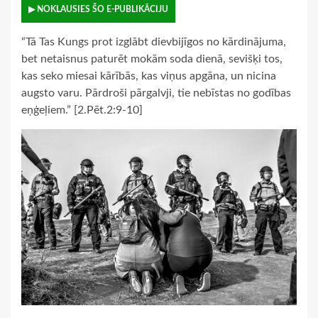
▶ NOKLAUSIES ŠO E-PUBLIKĀCIJU
“Tā Tas Kungs prot izglābt dievbijīgos no kārdinājuma,
bet netaisnus paturēt mokām soda dienā, sevišķi tos,
kas seko miesai kārībās, kas viņus apgāna, un nicina
augsto varu. Pārdroši pārgalvji, tie nebīstas no godības
eņģeļiem.” [2.Pēt.2:9-10]