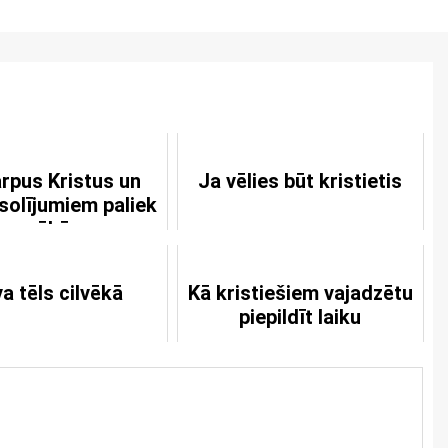
ārpus Kristus un
Ja vēlies būt kristietis
solījumiem paliek
grēkā
a tēls cilvēkā
Kā kristiešiem vajadzētu
piepildīt laiku