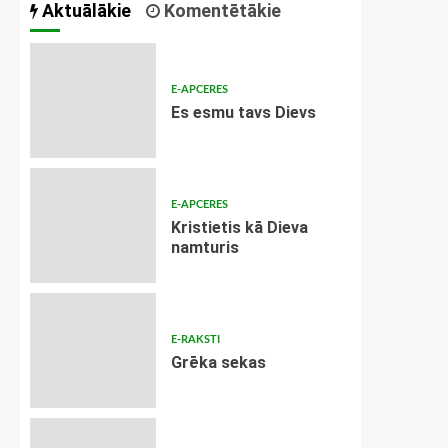
Aktuālākie
Komentētākie
E-APCERES
Es esmu tavs Dievs
E-APCERES
Kristietis kā Dieva
namturis
E-RAKSTI
Grēka sekas