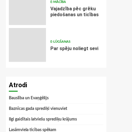
E-MĀCĪBA
Vajadzība pēc grēku
piedošanas un ticības
E-LŪGŠANAS
Par spēju noliegt sevi
Atrodi
Bauslība un Evaņģēlijs
Baznīcas gada sprediķi vienuviet
Ilgi gaidītais latviešu sprediķu krājums
Lasāmviela ticības spēkam