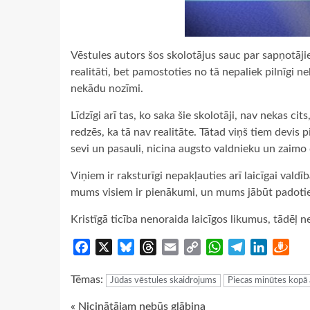
Vēstules autors šos skolotājus sauc par sapņotāji
realitāti, bet pamostoties no tā nepaliek pilnīgi ne
nekādu nozīmi.
Līdzīgi arī tas, ko saka šie skolotāji, nav nekas cits
redzēs, ka tā nav realitāte. Tātad viņš tiem devis 
sevi un pasauli, nicina augsto valdnieku un zaimo
Viņiem ir raksturīgi nepakļauties arī laicīgai vald
mums visiem ir pienākumi, un mums jābūt padotie
Kristīgā ticība nenoraida laicīgos likumus, tādēļ n
Facebook
X
Bluesky
Threads
Email
Copy
WhatsApp
Telegram
LinkedIn
Dra
Link
Tēmas:
Jūdas vēstules skaidrojums
Piecas minūtes kopā 
« Nicinātājam nebūs glābiņa