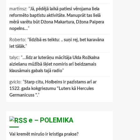
martinsz
: “
Jā, pēdējā laikā patiesi vērojama liela
reformēto baptistu aktivitāte. Manuprāt tas lielā
mērā varētu būt Džona Makartura, Džona Paipera
nopelns…
”
Roberto
: “
līdzībā es teiktu: .. suņi rej, bet karavāna
iet tālāk.
”
talyc
: “
…līdz ar luterāņu mācītāja Ulda Rožkalna
aiziešanu mūžībā šķiet nomiris arī beidzamais
klausāmais gabals tajā radio
”
gviclo
: “
Starp citu, Holbeins ir pazīstams arī ar
1522. gada kokgriezumu "Luters kā Hercules
Germanicuss ".
”
e – POLEMIKA
Vai kremēt mirušo ir kristīga prakse?