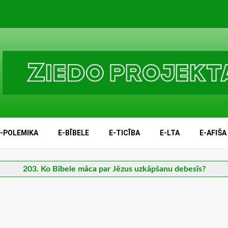
E-POLEMIKA
E-BĪBELE
E-TICĪBA
E-LTA
E-AFIŠA
203. Ko Bībele māca par Jēzus uzkāpšanu debesīs?