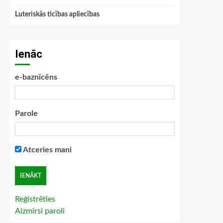
Luteriskās ticības apliecības
Ienāc
e-baznīcēns
Parole
Atceries mani
Reģistrēties
Aizmirsi paroli