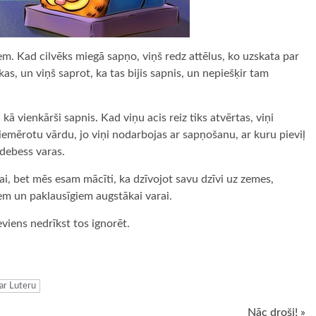
em. Kad cilvēks miegā sapņo, viņš redz attēlus, ko uzskata par
kas, un viņš saprot, ka tas bijis sapnis, un nepiešķir tam
, kā vienkārši sapnis. Kad viņu acis reiz tiks atvērtas, viņi
piemērotu vārdu, jo viņi nodarbojas ar sapņošanu, ar kuru pieviļ
 debess varas.
ībai, bet mēs esam mācīti, ka dzīvojot savu dzīvi uz zemes,
m un paklausīgiem augstākai varai.
eviens nedrīkst tos ignorēt.
ugiem
ar Luteru
Nāc droši! »