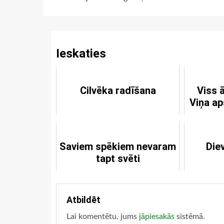
Continue
Reading
Ieskaties
Cilvēka radīšana
Viss 
Viņa ap
Saviem spēkiem nevaram
Diev
tapt svēti
Atbildēt
Lai komentētu, jums
jāpiesakās
sistēmā.