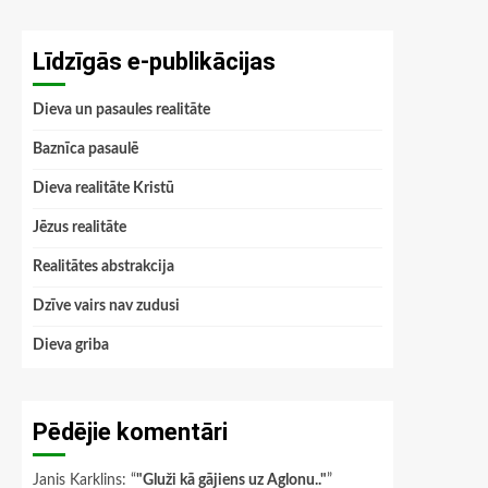
Līdzīgās e-publikācijas
Dieva un pasaules realitāte
Baznīca pasaulē
Dieva realitāte Kristū
Jēzus realitāte
Realitātes abstrakcija
Dzīve vairs nav zudusi
Dieva griba
Pēdējie komentāri
Janis Karklins
: “
"Gluži kā gājiens uz Aglonu.."
”