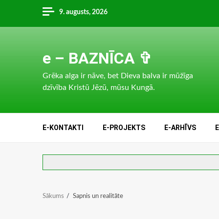
Skip
9. augusts, 2026
to
content
e – BAZNĪCA ✞
Grēka alga ir nāve, bet Dieva balva ir mūžīga
dzīvība Kristū Jēzū, mūsu Kungā.
E-KONTAKTI
E-PROJEKTS
E-ARHĪVS
Sākums
Sapnis un realitāte