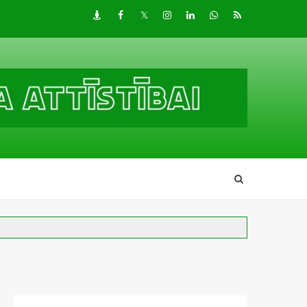
Draugiem
Facebook
Twitter
Instagram
LinkedIn
whatsapp
RSS