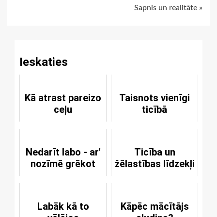
Sapnis un realitāte »
Reading
Ieskaties
Kā atrast pareizo
Taisnots vienīgi
ceļu
ticībā
Nedarīt labo - ar'
Ticība un
nozīmē grēkot
žēlastības līdzekļi
Labāk kā to
Kāpēc mācītājs