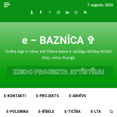
Skip
7. augusts, 2026
to
Draugiem
Facebook
Twitter
Instagram
LinkedIn
whatsapp
RSS
content
e – BAZNĪCA ✞
Grēka alga ir nāve, bet Dieva balva ir mūžīga dzīvība Kristū
Jēzū, mūsu Kungā.
E-KONTAKTI
E-PROJEKTS
E-ARHĪVS
E-POLEMIKA
E-BĪBELE
E-TICĪBA
E-LTA