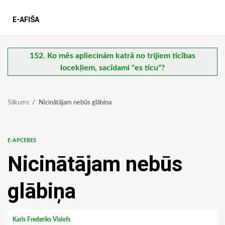
E-AFIŠA
152. Ko mēs apliecinām katrā no trijiem ticības
locekļiem, sacīdami "es ticu"?
Sākums
Nicinātājam nebūs glābiņa
E-APCERES
Nicinātājam nebūs
glābiņa
Karls Frederiks Vislofs