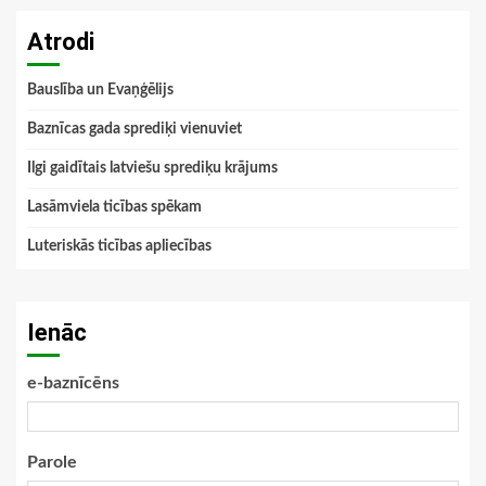
Atrodi
Bauslība un Evaņģēlijs
Baznīcas gada sprediķi vienuviet
Ilgi gaidītais latviešu sprediķu krājums
Lasāmviela ticības spēkam
Luteriskās ticības apliecības
Ienāc
e-baznīcēns
Parole