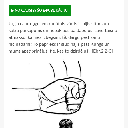
▶ NOKLAUSIES ŠO E-PUBLIKĀCIJU
Jo, ja caur eņģeļiem runātais vārds ir bijis stiprs un
katra pārkāpums un nepaklausība dabūjusi savu taisno
atmaksu, kā mēs izbēgsim, tik dārgu pestīšanu
nicinādami? To papriekš ir sludinājis pats Kungs un
mums apstiprinājuši tie, kas to dzirdējuši. [Ebr.2:2-3]