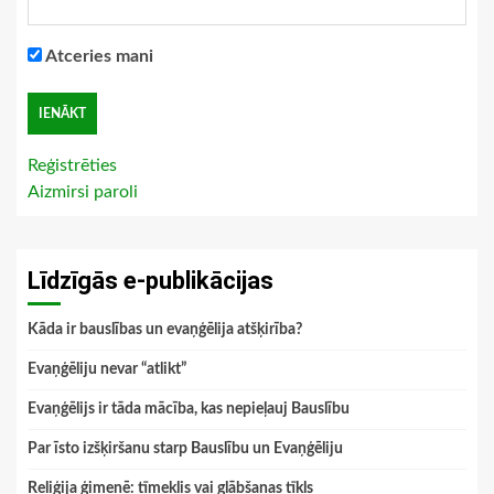
Atceries mani
Reģistrēties
Aizmirsi paroli
Līdzīgās e-publikācijas
Kāda ir bauslības un evaņģēlija atšķirība?
Evaņģēliju nevar “atlikt”
Evaņģēlijs ir tāda mācība, kas nepieļauj Bauslību
Par īsto izšķiršanu starp Bauslību un Evaņģēliju
Reliģija ģimenē: tīmeklis vai glābšanas tīkls