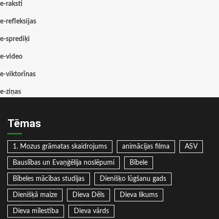
e-raksti
e-refleksijas
e-sprediķi
e-video
e-viktorīnas
e-ziņas
Tēmas
1. Mozus grāmatas skaidrojums
animācijas filma
ASV
Bauslības un Evaņģēlija noslēpumi
Bībele
Bībeles mācības studijas
Dienišķo lūgšanu gads
Dienišķā maize
Dieva Dēls
Dieva likums
Dieva mīlestība
Dieva vārds