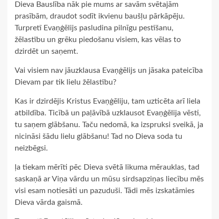
Dieva Bauslība nāk pie mums ar savām svētajām
prasībām, draudot sodīt ikvienu baušļu pārkāpēju.
Turpretī Evaņģēlijs pasludina pilnīgu pestīšanu,
žēlastību un grēku piedošanu visiem, kas vēlas to
dzirdēt un saņemt.
Vai visiem nav jāuzklausa Evaņģēlijs un jāsaka pateicība
Dievam par tik lielu žēlastību?
Kas ir dzirdējis Kristus Evaņģēliju, tam uzticēta arī liela
atbildība. Ticībā un paļāvībā uzklausot Evaņģēlija vēsti,
tu saņem glābšanu. Taču nedomā, ka izspruksi sveikā, ja
nicināsi šādu lielu glābšanu! Tad no Dieva soda tu
neizbēgsi.
ļa tiekam mērīti pēc Dieva svētā likuma mērauklas, tad
saskaņā ar Viņa vārdu un mūsu sirdsapziņas liecību mēs
visi esam notiesāti un pazuduši. Tādi mēs izskatāmies
Dieva vārda gaismā.