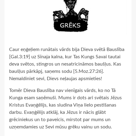
Caur eņģeļiem runātais vārds bija Dieva svētā Bauslība
[Gal.3:19] uz Sīnaja kalna, kur Tas Kungs Savai tautai
deva svētos, stingros un nesatricināmos baušļus. Kas
baušļus pārkāpj, saņems sodu [5.Moz.27:26].
Nemaldiniet sevi, Dievs neļaujas apsmieties!
Tomēr Dieva Bauslība nav vienīgais vārds, ko no Tā
Kunga esam saņēmuši. Mums ir dots ari svētais Jēzus
Kristus Evaņģēlijs, kas sludina Viņa lielo pestīšanas
darbu. Evaņģēlijs atklāj, ka Jēzus ir nācis glābt
grēciniekus un to paveicis, mirstot par mums un
uzņemdamies uz Sevi mūsu grēku vainu un sodu.