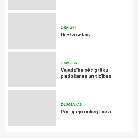
E-RAKSTI
Grēka sekas
E-MĀCĪBA
Vajadzība pēc grēku
piedošanas un ticības
E-LŪGŠANAS
Par spēju noliegt sevi