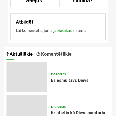
vēlējos
sludina?
Atbildēt
Lai komentētu, jums
jāpiesakās
sistēmā.
Aktuālākie
Komentētākie
E-APCERES
Es esmu tavs Dievs
E-APCERES
Kristietis kā Dieva namturis