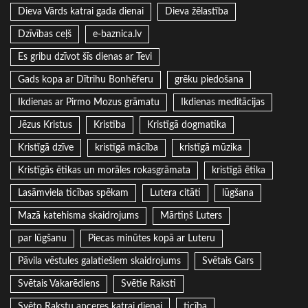
Dieva Vārds katrai gada dienai
Dieva žēlastība
Dzīvības ceļš
e-baznica.lv
Es gribu dzīvot šīs dienas ar Tevi
Gads kopa ar Dītrihu Bonhēferu
grēku piedošana
Ikdienas ar Pirmo Mozus grāmatu
Ikdienas meditācijas
Jēzus Kristus
Kristība
Kristīgā dogmatika
Kristīgā dzīve
kristīgā mācība
kristīgā mūzika
Kristīgās ētikas un morāles rokasgrāmata
kristīgā ētika
Lasāmviela ticības spēkam
Lutera citāti
lūgšana
Mazā katehisma skaidrojums
Mārtiņš Luters
par lūgšanu
Piecas minūtes kopā ar Luteru
Pāvila vēstules galatiešiem skaidrojums
Svētais Gars
Svētais Vakarēdiens
Svētie Raksti
Svēto Rakstu apceres katrai dienai
ticība