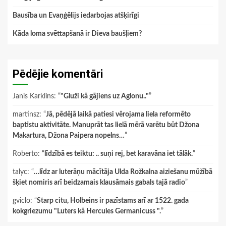
Bausība un Evaņģēlijs iedarbojas atšķirīgi
Kāda loma svēttapšanā ir Dieva baušļiem?
Pēdējie komentāri
Janis Karklins
: “
"Gluži kā gājiens uz Aglonu.."
”
martinsz
: “
Jā, pēdējā laikā patiesi vērojama liela reformēto
baptistu aktivitāte. Manuprāt tas lielā mērā varētu būt Džona
Makartura, Džona Paipera nopelns…
”
Roberto
: “
līdzībā es teiktu: .. suņi rej, bet karavāna iet tālāk.
”
talyc
: “
…līdz ar luterāņu mācītāja Ulda Rožkalna aiziešanu mūžībā
šķiet nomiris arī beidzamais klausāmais gabals tajā radio
”
gviclo
: “
Starp citu, Holbeins ir pazīstams arī ar 1522. gada
kokgriezumu "Luters kā Hercules Germanicuss ".
”