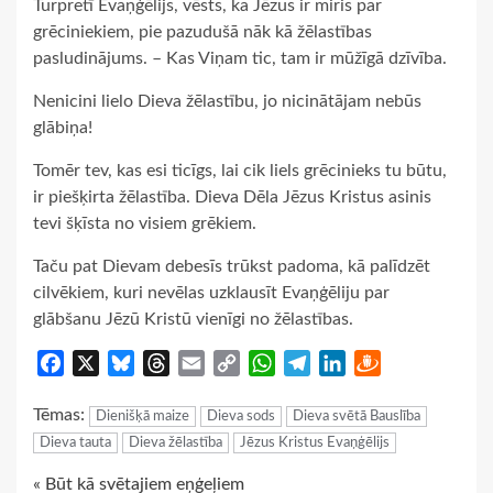
Turpretī Evaņģēlijs, vēsts, ka Jēzus ir miris par
grēciniekiem, pie pazudušā nāk kā žēlastības
pasludinājums. – Kas Viņam tic, tam ir mūžīgā dzīvība.
Nenicini lielo Dieva žēlastību, jo nicinātājam nebūs
glābiņa!
Tomēr tev, kas esi ticīgs, lai cik liels grēcinieks tu būtu,
ir piešķirta žēlastība. Dieva Dēla Jēzus Kristus asinis
tevi šķīsta no visiem grēkiem.
Taču pat Dievam debesīs trūkst padoma, kā palīdzēt
cilvēkiem, kuri nevēlas uzklausīt Evaņģēliju par
glābšanu Jēzū Kristū vienīgi no žēlastības.
Facebook
X
Bluesky
Threads
Email
Copy
WhatsApp
Telegram
LinkedIn
Draugiem
Link
Tēmas:
Dienišķā maize
Dieva sods
Dieva svētā Bauslība
Dieva tauta
Dieva žēlastība
Jēzus Kristus Evaņģēlijs
Continue
« Būt kā svētajiem eņģeļiem