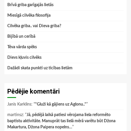
Brīvā griba garīgajās lietās
Miesīgā cilvēka filosofija
Cilvēka griba.. vai Dieva griba?
Bijībā un cerībā
Tēva vārda spēks
Dievs kļuvis cilvēks
Dažādi skata punkti uz ticības lietām
Pēdējie komentāri
Janis Karklins
: “
"Gluži kā gājiens uz Aglonu.."
”
martinsz
: “
Jā, pēdējā laikā patiesi vērojama liela reformēto
baptistu aktivitāte. Manuprāt tas lielā mērā varētu būt Džona
Makartura, Džona Paipera nopelns…
”