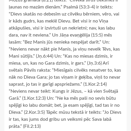
Mozus grāmatā (8:21) teikts: “Cilvēka sirds tieksmes ir
ļaunas no mazām dienām.” Psalmā (53:3-4) ir teikts:
“Dievs skatās no debesīm uz cilvēku bērniem, vēro, vai
ir kāds gudrs, kas meklē Dievu. Bet visi ir no Viņa
atkāpušies, visi ir izvirtuši un nekrietni; nav, kas labu
dara, nav it neviena.” Un Jāņa evaņģēlija (15:5) mēs
lasām: “Bez Manis jūs nenieka nespējat darīt.” Un:
“Neviens nevar nākt pie Manis, ja viņu nevelk Tēvs, kas
Mani sūtījis.” (Jņ.6:44) Un: “Kas no miesas dzimis, ir
miesa, un, kas no Gara dzimis, ir gars.” (Jņ.3:6) Arī
svētais Pāvils raksta: “Miesīgais cilvēks nesatver to, kas
nāk no Dieva Gara; jo tas viņam ir ģeķība, viņš to nevar
saprast, jo tas ir garīgi apspriežams.” (1.Kor.2:14)
“Neviens nevar teikt: Kungs ir Jēzus, – kā vien Svētajā
Garā.” (1.Kor.12:3) Un: “Ne ka mēs paši no sevis būtu
spējīgi ko labu domāt; bet, ja esam spējīgi, tad tas ir no
Dieva.” (2.Kor.3:5) Tāpēc mūsu tekstā ir teikts: “Jo Dievs
ir tas, kas jums dod gribu un veiksmi pēc Sava labā
prāta.” (Fil.2:13)