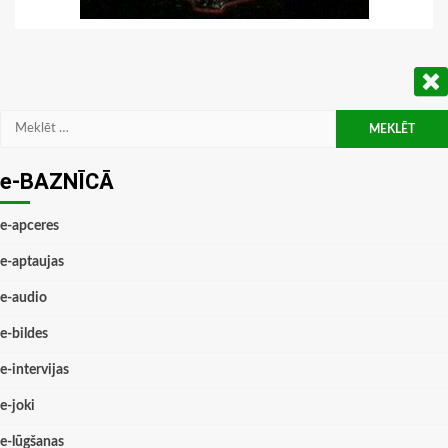
Meklēt:
e-BAZNĪCĀ
e-apceres
e-aptaujas
e-audio
e-bildes
e-intervijas
e-joki
e-lūgšanas