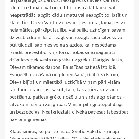
un pasaulīgajos darbos. Neatgriezts cilvēks var brīvi
izlemt celt māju vai necelt to, apstrādāt lauku vai
neapstrādāt, apgūt kādu amatu vai neapgūt to, lasīt un
klausīties Dieva Vārdu vai izvairīties no tā, lamāties vai
nelamāties, pārkāpt laulību vai palikt uzticīgam savam
dzīvesbiedram, kā arī zagt vai nezagt. Taču cilvēks var
būt tik dziļi sapinies velna slazdos, ka, nespēdams
izrādīt pretestību, viņš kā uz nokaušanu sagūstīts
dzīvnieks tiek vests no grēka uz grēku. Garīgās lietās,
Dievam tīkamos darbos, Bauslības patiesā izpildē,
Evaņģēlija zināšanā un pieņemšanā, ticībā Kristum,
Dieva bijībā un mīlestībā, uzticībā Viņam pāri visām
radītām lietām – īsi sakot, tajā, kas attiecas uz viņa
pestīšanu, patiesu grēku nožēlu un sirds atgriešanos –
cilvēkam nav brīvās gribas. Viņš ir pilnīgi bezpalīdzīgs
un bezspēcīgs. Neatgrieztajā cilvēkā patiesas labestības
nav pilnīgi nemaz.
Klausīsimies, ko par to māca Svētie Raksti. Pirmajā