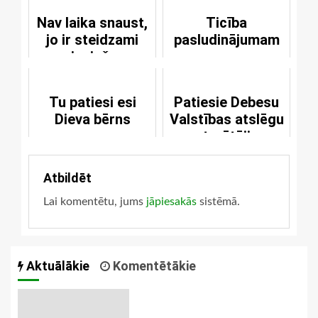
Nav laika snaust,
Ticība
jo ir steidzami
pasludinājumam
nepieciešams
glābiņš
Tu patiesi esi
Patiesie Debesu
Dieva bērns
Valstības atslēgu
turētāji
Atbildēt
Lai komentētu, jums
jāpiesakās
sistēmā.
Aktuālākie
Komentētākie