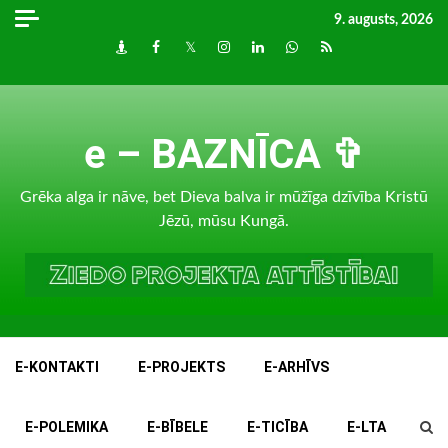
Skip
9. augusts, 2026
to
Draugiem
Facebook
Twitter
Instagram
LinkedIn
whatsapp
RSS
content
e – BAZNĪCA ✞
Grēka alga ir nāve, bet Dieva balva ir mūžīga dzīvība Kristū
Jēzū, mūsu Kungā.
E-KONTAKTI
E-PROJEKTS
E-ARHĪVS
E-POLEMIKA
E-BĪBELE
E-TICĪBA
E-LTA