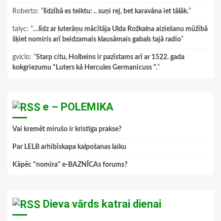
Roberto
: “
līdzībā es teiktu: .. suņi rej, bet karavāna iet tālāk.
”
talyc
: “
…līdz ar luterāņu mācītāja Ulda Rožkalna aiziešanu mūžībā
šķiet nomiris arī beidzamais klausāmais gabals tajā radio
”
gviclo
: “
Starp citu, Holbeins ir pazīstams arī ar 1522. gada
kokgriezumu "Luters kā Hercules Germanicuss ".
”
e – POLEMIKA
Vai kremēt mirušo ir kristīga prakse?
Par LELB arhibīskapa kalpošanas laiku
Kāpēc "nomira" e-BAZNĪCAs forums?
Dieva vārds katrai dienai