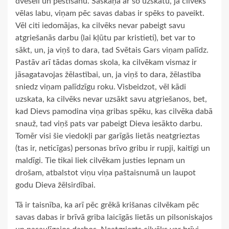
dvēseli un pestīšanu. Saskaņā ar šo uzskatu, ja cilvēks
vēlas labu, viņam pēc savas dabas ir spēks to paveikt.
Vēl citi iedomājas, ka cilvēks nevar pabeigt savu
atgriešanās darbu (lai kļūtu par kristieti), bet var to
sākt, un, ja viņš to dara, tad Svētais Gars viņam palīdz.
Pastāv arī tādas domas skola, ka cilvēkam vismaz ir
jāsagatavojas žēlastībai, un, ja viņš to dara, žēlastība
sniedz viņam palīdzīgu roku. Visbeidzot, vēl kādi
uzskata, ka cilvēks nevar uzsākt savu atgriešanos, bet,
kad Dievs pamodina viņa gribas spēku, kas cilvēka dabā
snauž, tad viņš pats var pabeigt Dieva iesākto darbu.
Tomēr visi šie viedokļi par garīgās lietās neatgrieztas
(tas ir, neticīgas) personas brīvo gribu ir rupji, kaitīgi un
maldīgi. Tie tikai liek cilvēkam justies lepnam un
drošam, atbalstot viņu viņa paštaisnumā un laupot
godu Dieva žēlsirdībai.
Tā ir taisnība, ka arī pēc grēkā krišanas cilvēkam pēc
savas dabas ir brīvā griba laicīgās lietās un pilsoniskajos