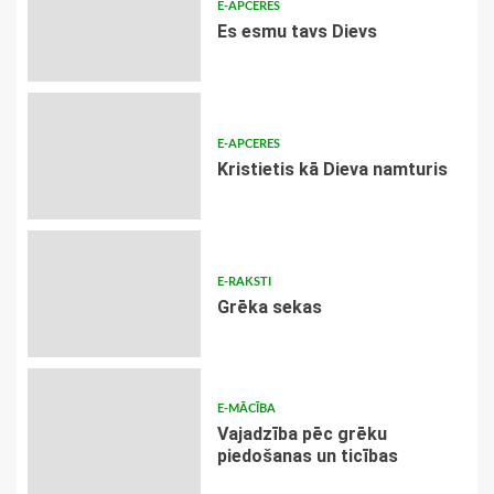
E-APCERES
Es esmu tavs Dievs
E-APCERES
Kristietis kā Dieva namturis
E-RAKSTI
Grēka sekas
E-MĀCĪBA
Vajadzība pēc grēku
piedošanas un ticības