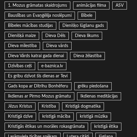
1. Mozus grāmatas skaidrojums
animācijas filma
ASV
Bauslības un Evaņģēlija noslēpumi
Bībele
Bībeles mācības studijas
Dienišķo lūgšanu gads
Dienišķā maize
Dieva Dēls
Dieva likums
Dieva mīlestība
Dieva vārds
Dieva Vārds katrai gada dienai
Dieva žēlastība
Dzīvības ceļš
e-baznica.lv
Es gribu dzīvot šīs dienas ar Tevi
Gads kopa ar Dītrihu Bonhēferu
grēku piedošana
Ikdienas ar Pirmo Mozus grāmatu
Ikdienas meditācijas
Jēzus Kristus
Kristība
Kristīgā dogmatika
Kristīgā dzīve
kristīgā mācība
kristīgā mūzika
Kristīgās ētikas un morāles rokasgrāmata
kristīgā ētika
Lasāmviela ticības spēkam
Lutera citāti
lūgšana