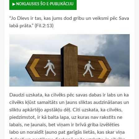
▶ NOKLAUSIES ŠO E-PUBLIKĀCIJU
“Jo Dievs ir tas, kas jums dod gribu un veiksmi pēc Sava
labā prāta.” (Fil.2:13)
Daudzi uzskata, ka cilvēks pēc savas dabas ir labs un ka
cilvēks kļūst samaitāts un ļauns sliktas audzināšanas un
sliktu apkārtējo apstākļu dēļ. Citi uzskata, ka cilvēks,
piedzimstot, ir kā balta lapa, uz kuras nav rakstīts ne
labais, ne ļaunais, bet viņam ir brīvā griba izvēlēties
labo un noraidīt ļauno pat garīgās lietās, kas skar viņa