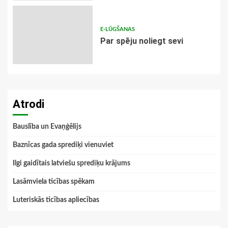
E-LŪGŠANAS
Par spēju noliegt sevi
Atrodi
Bauslība un Evaņģēlijs
Baznīcas gada sprediķi vienuviet
Ilgi gaidītais latviešu sprediķu krājums
Lasāmviela ticības spēkam
Luteriskās ticības apliecības