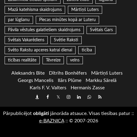
Mazā katehisma skaidrojums
Mārtiņš Luters
par lūgšanu
Piecas minūtes kopā ar Luteru
Pāvila vēstules galatiešiem skaidrojums
Svētais Gars
Svētais Vakarēdiens
Svētie Raksti
Svēto Rakstu apceres katrai dienai
ticība
ticības realitāte
Tēvreize
velns
Aleksandrs Bite
Dītrihs Bonhēfers
Mārtiņš Luters
Georgs Mancelis
Ilārs Plūme
Markku Särelä
Karls F. V. Valters
Hermanis Zasse
Draugiem
Facebook
Twitter
Instagram
LinkedIn
whatsapp
RSS
Pārpublicējot
obligāti
jānorāda atsauce. Visas tiesības patur
::
e-BAZNICA
::
© 2007-2026