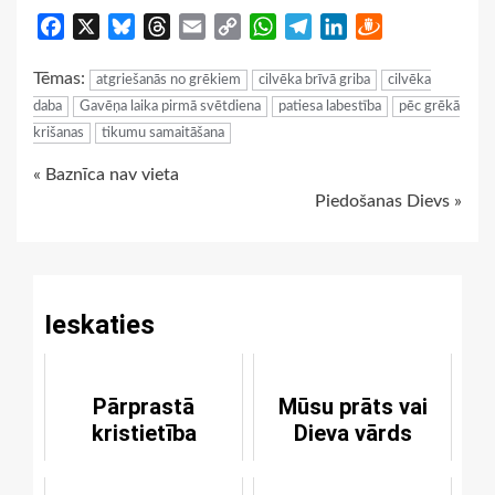
Facebook
X
Bluesky
Threads
Email
Copy
WhatsApp
Telegram
LinkedIn
Draugiem
Link
Tēmas:
atgriešanās no grēkiem
cilvēka brīvā griba
cilvēka
daba
Gavēņa laika pirmā svētdiena
patiesa labestība
pēc grēkā
krišanas
tikumu samaitāšana
Continue
« Baznīca nav vieta
Piedošanas Dievs »
Reading
Ieskaties
Pārprastā
Mūsu prāts vai
kristietība
Dieva vārds