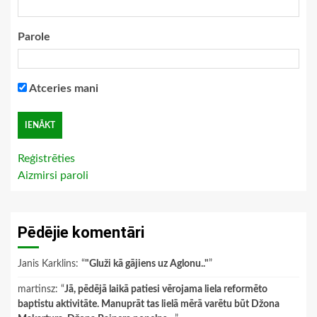
Parole
Atceries mani
Reģistrēties
Aizmirsi paroli
Pēdējie komentāri
Janis Karklins
: “
"Gluži kā gājiens uz Aglonu.."
”
martinsz
: “
Jā, pēdējā laikā patiesi vērojama liela reformēto
baptistu aktivitāte. Manuprāt tas lielā mērā varētu būt Džona