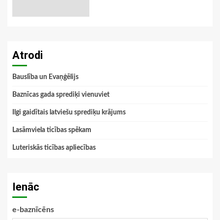
Atrodi
Bauslība un Evaņģēlijs
Baznīcas gada sprediķi vienuviet
Ilgi gaidītais latviešu sprediķu krājums
Lasāmviela ticības spēkam
Luteriskās ticības apliecības
Ienāc
e-baznīcēns