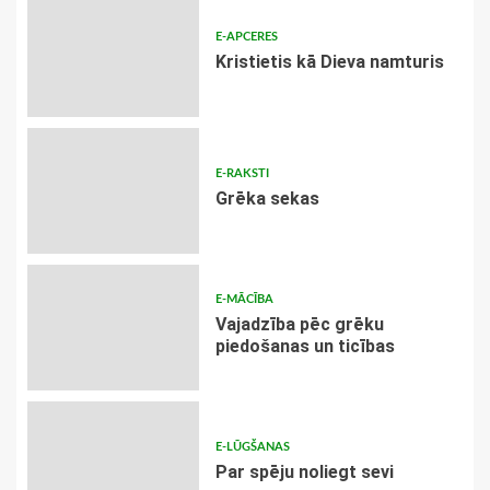
E-APCERES
Kristietis kā Dieva namturis
E-RAKSTI
Grēka sekas
E-MĀCĪBA
Vajadzība pēc grēku
piedošanas un ticības
E-LŪGŠANAS
Par spēju noliegt sevi