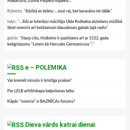
Makartura, Džona Paipera nopelns…
”
Roberto
: “
līdzībā es teiktu: .. suņi rej, bet karavāna iet tālāk.
”
talyc
: “
…līdz ar luterāņu mācītāja Ulda Rožkalna aiziešanu mūžībā
šķiet nomiris arī beidzamais klausāmais gabals tajā radio
”
gviclo
: “
Starp citu, Holbeins ir pazīstams arī ar 1522. gada
kokgriezumu "Luters kā Hercules Germanicuss ".
”
e – POLEMIKA
Vai kremēt mirušo ir kristīga prakse?
Par LELB arhibīskapa kalpošanas laiku
Kāpēc "nomira" e-BAZNĪCAs forums?
Dieva vārds katrai dienai