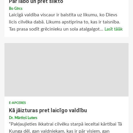
Par labo un pret slikto
Bo Gīrcs
Laicīgā valdība viscaur ir balstīta uz likumu, ko Dievs
licis cilvēka dabā. Likums apstiprina to, kas ir taisnība.
Tas prasa sodīt grēcinieku un sola atalgalgot...
Lasīt tālāk
E-APCERES
Kā jāizturas pret laicīgo valdību
Dr. Mārtiņš Luters
“Pakļaujieties ikkatrai cilvēku starpā ieceltai kārtībai Tā
Kunga dēļ, gan valdniekam, kas ir pār visiem, gan