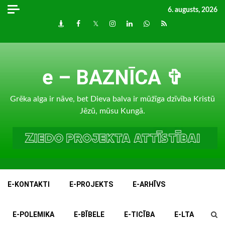
Skip
6. augusts, 2026
to
Draugiem
Facebook
Twitter
Instagram
LinkedIn
whatsapp
RSS
content
e – BAZNĪCA ✞
Grēka alga ir nāve, bet Dieva balva ir mūžīga dzīvība Kristū
Jēzū, mūsu Kungā.
E-KONTAKTI
E-PROJEKTS
E-ARHĪVS
E-POLEMIKA
E-BĪBELE
E-TICĪBA
E-LTA