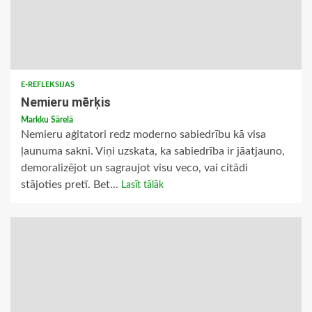
E-REFLEKSIJAS
Nemieru mērķis
Markku Särelä
Nemieru aģitatori redz moderno sabiedrību kā visa
ļaunuma sakni. Viņi uzskata, ka sabiedrība ir jāatjauno,
demoralizējot un sagraujot visu veco, vai citādi
stājoties pretī. Bet...
Lasīt tālāk