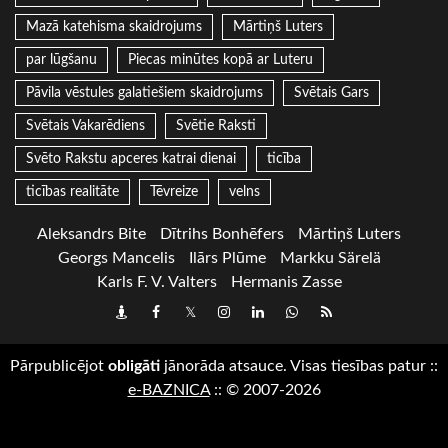
Mazā katehisma skaidrojums
Mārtiņš Luters
par lūgšanu
Piecas minūtes kopā ar Luteru
Pāvila vēstules galatiešiem skaidrojums
Svētais Gars
Svētais Vakarēdiens
Svētie Raksti
Svēto Rakstu apceres katrai dienai
ticība
ticības realitāte
Tēvreize
velns
Aleksandrs Bite
Dītrihs Bonhēfers
Mārtiņš Luters
Georgs Mancelis
Ilārs Plūme
Markku Särelä
Karls F. V. Valters
Hermanis Zasse
Draugiem
Facebook
Twitter
Instagram
LinkedIn
whatsapp
RSS
Pārpublicējot
obligāti
jānorāda atsauce. Visas tiesības patur
::
e-BAZNICA
::
© 2007-2026