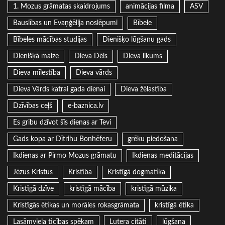
1. Mozus grāmatas skaidrojums
animācijas filma
ASV
Bauslības un Evaņģēlija noslēpumi
Bībele
Bībeles mācības studijas
Dienišķo lūgšanu gads
Dienišķā maize
Dieva Dēls
Dieva likums
Dieva mīlestība
Dieva vārds
Dieva Vārds katrai gada dienai
Dieva žēlastība
Dzīvības ceļš
e-baznica.lv
Es gribu dzīvot šīs dienas ar Tevi
Gads kopa ar Dītrihu Bonhēferu
grēku piedošana
Ikdienas ar Pirmo Mozus grāmatu
Ikdienas meditācijas
Jēzus Kristus
Kristība
Kristīgā dogmatika
Kristīgā dzīve
kristīgā mācība
kristīgā mūzika
Kristīgās ētikas un morāles rokasgrāmata
kristīgā ētika
Lasāmviela ticības spēkam
Lutera citāti
lūgšana