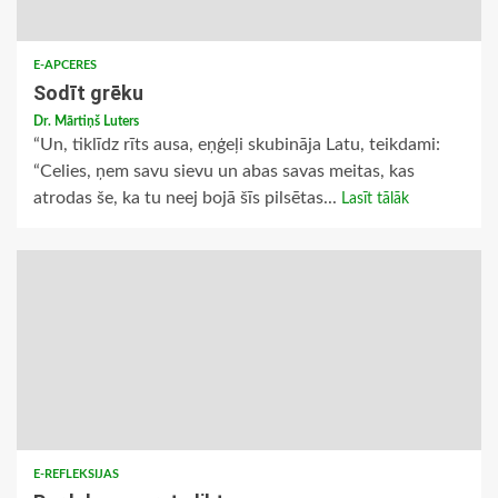
E-APCERES
Sodīt grēku
Dr. Mārtiņš Luters
“Un, tiklīdz rīts ausa, eņģeļi skubināja Latu, teikdami:
“Celies, ņem savu sievu un abas savas meitas, kas
atrodas še, ka tu neej bojā šīs pilsētas...
Lasīt tālāk
E-REFLEKSIJAS