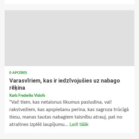
E-APCERES
Varasvīriem, kas ir iedzīvojušies uz nabago
rēķina
Karls Frederiks Vislofs
“Vai! tiem, kas netaisnus likumus pasludina, vai!
rakstvežiem, kas apspiešanu perina, kas sagroza trūcīgā
tiesu, manas tautas nabagiem taisnību atrauj, pat no
atraitnes izplēš laupījumu...
Lasīt tālāk