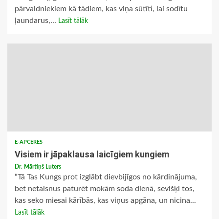
pārvaldniekiem kā tādiem, kas viņa sūtīti, lai sodītu
ļaundarus,...
Lasīt tālāk
E-APCERES
Visiem ir jāpaklausa laicīgiem kungiem
Dr. Mārtiņš Luters
“Tā Tas Kungs prot izglābt dievbijīgos no kārdinājuma,
bet netaisnus paturēt mokām soda dienā, sevišķi tos,
kas seko miesai kārībās, kas viņus apgāna, un nicina...
Lasīt tālāk