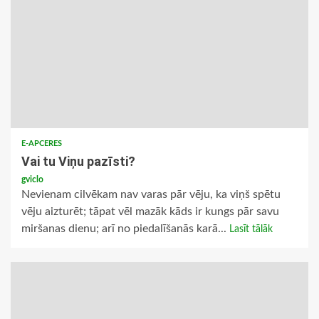
E-APCERES
Vai tu Viņu pazīsti?
gviclo
Nevienam cilvēkam nav varas pār vēju, ka viņš spētu
vēju aizturēt; tāpat vēl mazāk kāds ir kungs pār savu
miršanas dienu; arī no piedalīšanās karā...
Lasīt tālāk