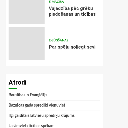
E-MĀCĪBA
Vajadzība pēc grēku
piedošanas un ticības
E-LŪGŠANAS
Par spēju noliegt sevi
Atrodi
Bauslība un Evaņģēlijs
Baznīcas gada sprediķi vienuviet
Ilgi gaidītais latviešu sprediķu krājums
Lasāmviela ticības spēkam