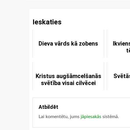
Reading
Ieskaties
Dieva vārds kā zobens
Ikvien
t
Kristus augšāmcelšanās
Svētā
svētība visai cilvēcei
Atbildēt
Lai komentētu, jums
jāpiesakās
sistēmā.