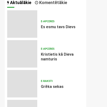
Aktuālākie
Komentētākie
E-APCERES
Es esmu tavs Dievs
E-APCERES
Kristietis kā Dieva
namturis
E-RAKSTI
Grēka sekas