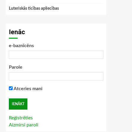
Luteriskās ticības apliecības
Ienāc
e-baznīcēns
Parole
Atceries mani
Reģistrēties
Aizmirsi paroli