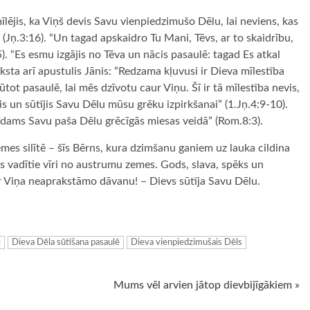
 mīlējis, ka Viņš devis Savu vienpiedzimušo Dēlu, lai neviens, kas
(Jņ.3:16). “Un tagad apskaidro Tu Mani, Tēvs, ar to skaidrību,
5). “Es esmu izgājis no Tēva un nācis pasaulē: tagad Es atkal
aksta arī apustulis Jānis: “Redzama kļuvusi ir Dieva mīlestība
t pasaulē, lai mēs dzīvotu caur Viņu. Šī ir tā mīlestība nevis,
s un sūtījis Savu Dēlu mūsu grēku izpirkšanai” (1.Jņ.4:9-10).
sūtīdams Savu paša Dēlu grēcīgās miesas veidā” (Rom.8:3).
emes silītē – šīs Bērns, kura dzimšanu ganiem uz lauka cildina
s vadītie vīri no austrumu zemes. Gods, slava, spēks un
 Viņa neaprakstāmo dāvanu! – Dievs sūtīja Savu Dēlu.
ugiem
e
Dieva Dēla sūtīšana pasaulē
Dieva vienpiedzimušais Dēls
Mums vēl arvien jātop dievbijīgākiem »