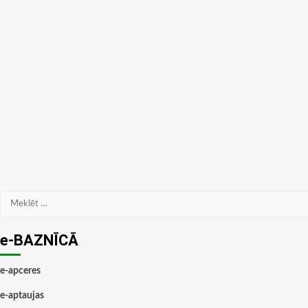
Meklēt:
e-BAZNĪCĀ
e-apceres
e-aptaujas