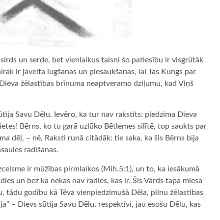
sirds un serde, bet vienlaikus taisni šo patiesību ir visgrūtāk
irāk ir jāvelta lūgšanas un piesaukšanas, lai Tas Kungs par
Dieva žēlastības brīnuma neaptveramo dziļumu, kad Viņš
sūtīja Savu Dēlu. Ievēro, ka tur nav rakstīts: piedzima Dieva
ietes! Bērns, ko tu garā uzlūko Bētlemes silītē, top saukts par
 dēļ, – nē, Raksti runā citādāk: tie saka, ka šis Bērns bija
asaules radīšanas.
zcelsme ir mūžības pirmlaikos (Mih.5:1), un to, ka iesākumā
adies un bez kā nekas nav radies, kas ir. Šis Vārds tapa miesa
, tādu godību kā Tēva vienpiedzimušā Dēla, pilnu žēlastības
tīja” – Dievs sūtīja Savu Dēlu, respektīvi, jau esošu Dēlu, kas