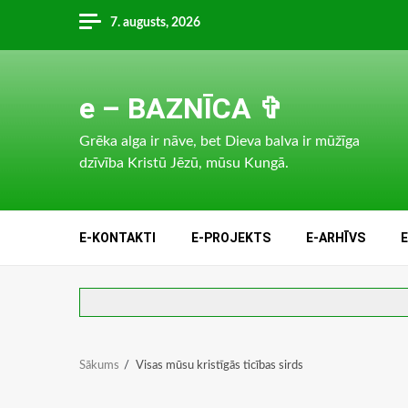
Skip
7. augusts, 2026
to
content
e – BAZNĪCA ✞
Grēka alga ir nāve, bet Dieva balva ir mūžīga
dzīvība Kristū Jēzū, mūsu Kungā.
E-KONTAKTI
E-PROJEKTS
E-ARHĪVS
Sākums
Visas mūsu kristīgās ticības sirds