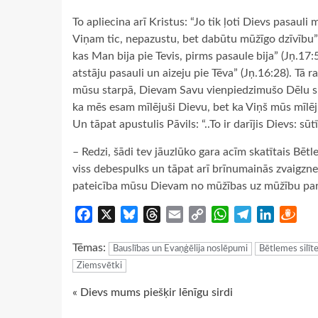
To apliecina arī Kristus: “Jo tik ļoti Dievs pasauli
Viņam tic, nepazustu, bet dabūtu mūžīgo dzīvību” 
kas Man bija pie Tevis, pirms pasaule bija” (Jņ.17:
atstāju pasauli un aizeju pie Tēva” (Jņ.16:28). Tā r
mūsu starpā, Dievam Savu vienpiedzimušo Dēlu sūto
ka mēs esam mīlējuši Dievu, bet ka Viņš mūs mīlēji
Un tāpat apustulis Pāvils: “..To ir darījis Dievs: 
– Redzi, šādi tev jāuzlūko gara acīm skatītais Bētl
viss debespulks un tāpat arī brīnumainās zvaigzne
pateicība mūsu Dievam no mūžības uz mūžību par
Facebook
X
Bluesky
Threads
Email
Copy
WhatsApp
Telegram
LinkedIn
Dra
Link
Tēmas:
Bauslības un Evaņģēlija noslēpumi
Bētlemes silīt
Ziemsvētki
Continue
« Dievs mums piešķir lēnīgu sirdi