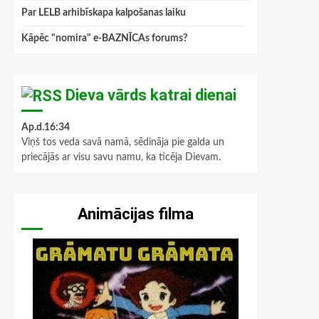
Par LELB arhibīskapa kalpošanas laiku
Kāpēc "nomira" e-BAZNĪCAs forums?
Dieva vārds katrai dienai
Ap.d.16:34
Viņš tos veda savā namā, sēdināja pie galda un
priecājās ar visu savu namu, ka ticēja Dievam.
Animācijas filma