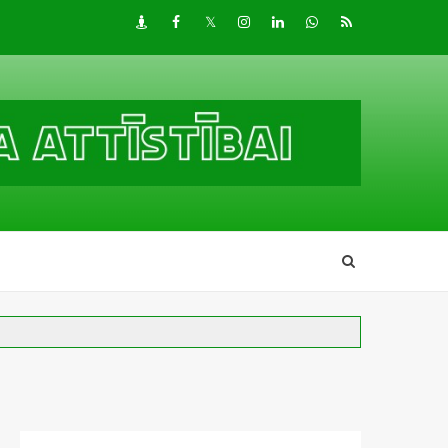
Draugiem
Facebook
Twitter
Instagram
LinkedIn
whatsapp
RSS