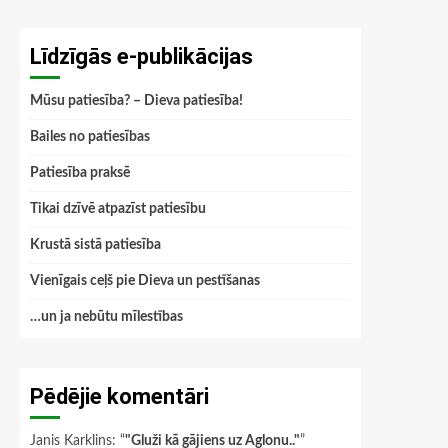
Līdzīgās e-publikācijas
Mūsu patiesība? – Dieva patiesība!
Bailes no patiesības
Patiesība praksē
Tikai dzīvē atpazīst patiesību
Krustā sistā patiesība
Vienīgais ceļš pie Dieva un pestīšanas
…un ja nebūtu mīlestības
Pēdējie komentāri
Janis Karklins
: “
"Gluži kā gājiens uz Aglonu.."
”