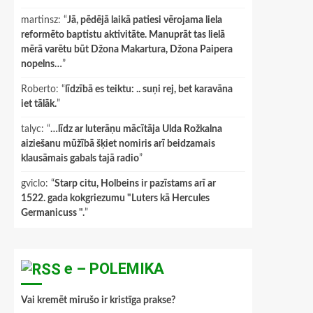
martinsz
: “
Jā, pēdējā laikā patiesi vērojama liela
reformēto baptistu aktivitāte. Manuprāt tas lielā
mērā varētu būt Džona Makartura, Džona Paipera
nopelns…
”
Roberto
: “
līdzībā es teiktu: .. suņi rej, bet karavāna
iet tālāk.
”
talyc
: “
…līdz ar luterāņu mācītāja Ulda Rožkalna
aiziešanu mūžībā šķiet nomiris arī beidzamais
klausāmais gabals tajā radio
”
gviclo
: “
Starp citu, Holbeins ir pazīstams arī ar
1522. gada kokgriezumu "Luters kā Hercules
Germanicuss ".
”
e – POLEMIKA
Vai kremēt mirušo ir kristīga prakse?