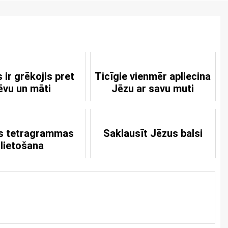
s ir grēkojis pret
Ticīgie vienmēr apliecina
ēvu un māti
Jēzu ar savu muti
s tetragrammas
Saklausīt Jēzus balsi
lietošana