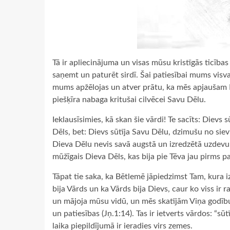
Tā ir apliecinājuma un visas mūsu kristīgās ticības 
saņemt un paturēt sirdī. Šai patiesībai mums visva
mums apžēlojas un atver prātu, ka mēs apjaušam 
piešķīra nabaga kritušai cilvēcei Savu Dēlu.
Ieklausīsimies, kā skan šie vārdi! Te sacīts: Dievs 
Dēls, bet: Dievs sūtīja Savu Dēlu, dzimušu no siev
Dieva Dēlu nevis savā augstā un izredzētā uzdevuma
mūžīgais Dieva Dēls, kas bija pie Tēva jau pirms p
Tāpat tie saka, ka Bētlemē jāpiedzimst Tam, kura i
bija Vārds un ka Vārds bija Dievs, caur ko viss ir r
un mājoja mūsu vidū, un mēs skatījām Viņa godību
un patiesības (Jņ.1:14). Tas ir ietverts vārdos: “sū
laika piepildījumā ir ieradies virs zemes.