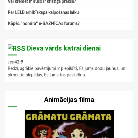
Vai kremēt mirušo ir kristīga prakse?
Par LELB arhibīskapa kalpošanas laiku
Kāpēc "nomira" e-BAZNĪCAs forums?
Dieva vārds katrai dienai
Jes.42:9
Redzi, agrākie pavēstījumi ir piepildīti, Es jums dodu jaunus, un,
pirms tie piepildās, Es jums tos pasludinu.
Animācijas filma