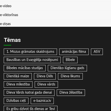
e-video
e-viktorīnas
e-ziņas
Tēmas
1. Mozus grāmatas skaidrojums
animācijas filma
ASV
Bauslības un Evaņģēlija noslēpumi
Bībele
Bībeles mācības studijas
Dienišķo lūgšanu gads
Dienišķā maize
Dieva Dēls
Dieva likums
Dieva mīlestība
Dieva vārds
Dieva Vārds katrai gada dienai
Dieva žēlastība
Dzīvības ceļš
e-baznica.lv
Es gribu dzīvot šīs dienas ar Tevi