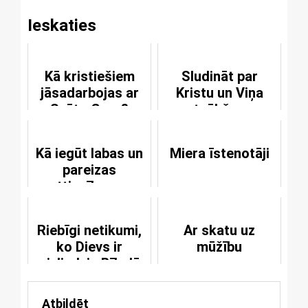
Ieskaties
Kā kristiešiem
Sludināt par
jāsadarbojas ar
Kristu un Viņa
Svēto Garu?
atnākšanu
Kā iegūt labas un
Miera īstenotāji
pareizas
attiecības ar
Dievu?
Riebīgi netikumi,
Ar skatu uz
ko Dievs ir
mūžību
aizliedzis Bībelē
Atbildēt