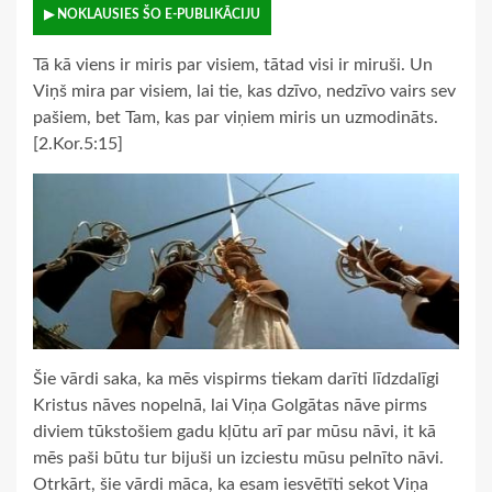
▶ NOKLAUSIES ŠO E-PUBLIKĀCIJU
Tā kā viens ir miris par visiem, tātad visi ir miruši. Un
Viņš mira par visiem, lai tie, kas dzīvo, nedzīvo vairs sev
pašiem, bet Tam, kas par viņiem miris un uzmodināts.
[2.Kor.5:15]
Šie vārdi saka, ka mēs vispirms tiekam darīti līdzdalīgi
Kristus nāves nopelnā, lai Viņa Golgātas nāve pirms
diviem tūkstošiem gadu kļūtu arī par mūsu nāvi, it kā
mēs paši būtu tur bijuši un izciestu mūsu pelnīto nāvi.
Otrkārt, šie vārdi māca, ka esam iesvētīti sekot Viņa