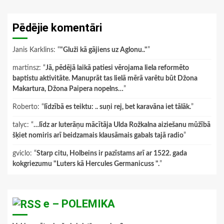
Pēdējie komentāri
Janis Karklins
: “
"Gluži kā gājiens uz Aglonu.."
”
martinsz
: “
Jā, pēdējā laikā patiesi vērojama liela reformēto
baptistu aktivitāte. Manuprāt tas lielā mērā varētu būt Džona
Makartura, Džona Paipera nopelns…
”
Roberto
: “
līdzībā es teiktu: .. suņi rej, bet karavāna iet tālāk.
”
talyc
: “
…līdz ar luterāņu mācītāja Ulda Rožkalna aiziešanu mūžībā
šķiet nomiris arī beidzamais klausāmais gabals tajā radio
”
gviclo
: “
Starp citu, Holbeins ir pazīstams arī ar 1522. gada
kokgriezumu "Luters kā Hercules Germanicuss ".
”
e – POLEMIKA