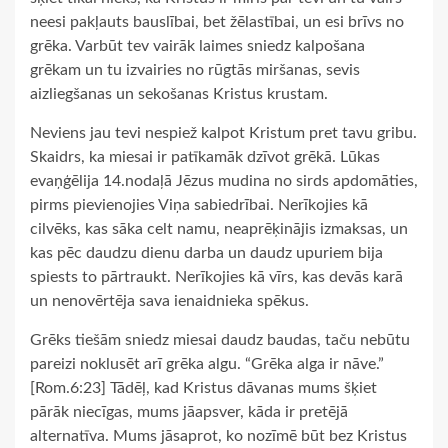
neesi pakļauts bauslībai, bet žēlastībai, un esi brīvs no
grēka. Varbūt tev vairāk laimes sniedz kalpošana
grēkam un tu izvairies no rūgtās miršanas, sevis
aizliegšanas un sekošanas Kristus krustam.
Neviens jau tevi nespiež kalpot Kristum pret tavu gribu.
Skaidrs, ka miesai ir patīkamāk dzīvot grēkā. Lūkas
evaņģēlija 14.nodaļā Jēzus mudina no sirds apdomāties,
pirms pievienojies Viņa sabiedrībai. Nerīkojies kā
cilvēks, kas sāka celt namu, neaprēķinājis izmaksas, un
kas pēc daudzu dienu darba un daudz upuriem bija
spiests to pārtraukt. Nerīkojies kā vīrs, kas devās karā
un nenovērtēja sava ienaidnieka spēkus.
Grēks tiešām sniedz miesai daudz baudas, taču nebūtu
pareizi noklusēt arī grēka algu. “Grēka alga ir nāve.”
[Rom.6:23] Tādēļ, kad Kristus dāvanas mums šķiet
pārāk niecīgas, mums jāapsver, kāda ir pretējā
alternatīva. Mums jāsaprot, ko nozīmē būt bez Kristus