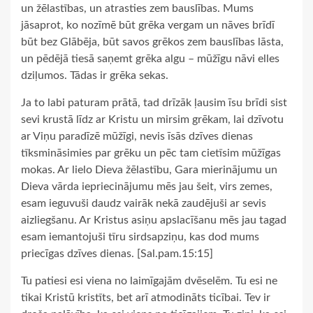
un žēlastības, un atrasties zem bauslības. Mums
jāsaprot, ko nozīmē būt grēka vergam un nāves brīdī
būt bez Glābēja, būt savos grēkos zem bauslības lāsta,
un pēdējā tiesā saņemt grēka algu – mūžīgu nāvi elles
dziļumos. Tādas ir grēka sekas.
Ja to labi paturam prātā, tad drīzāk ļausim īsu brīdi sist
sevi krustā līdz ar Kristu un mirsim grēkam, lai dzīvotu
ar Viņu paradīzē mūžīgi, nevis īsās dzīves dienas
tīksmināsimies par grēku un pēc tam cietīsim mūžīgas
mokas. Ar lielo Dieva žēlastību, Gara mierinājumu un
Dieva vārda iepriecinājumu mēs jau šeit, virs zemes,
esam ieguvuši daudz vairāk nekā zaudējuši ar sevis
aizliegšanu. Ar Kristus asiņu apslacīšanu mēs jau tagad
esam iemantojuši tīru sirdsapziņu, kas dod mums
priecīgas dzīves dienas. [Sal.pam.15:15]
Tu patiesi esi viena no laimīgajām dvēselēm. Tu esi ne
tikai Kristū kristīts, bet arī atmodināts ticībai. Tev ir