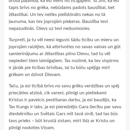
droša paļāvība, ka esi viens no ticīgajiem. Tu zini, ka esi
tapis brīvs no grēka, nebūdams padots bauslībai, bet
žēlastībai. Un tev netiks pielīdzināts nekas no tā
ļaunuma, kas tev joprojām pieķeras. Bauslība tevi
nepazudinās. Dievs uz tevi nedusmosies.
Turpretī, ja tu vēl neesi ieguvis šādu ticību un mieru un
joprojām raizējies, kā atbrīvoties no savas vainas un gūt
samierinājumu ar žēlastības pilno Dievu, tad tu vēl
nepiederi šiem laimīgajiem. Tas nozīmē, ka tev vispirms
ir jānāk pie ticības brīvības, lai tu būtu spējīgs mirt
grēkam un dzīvot Dievam.
Taču, ja esi ticībā brīvs no savu grēku verdzības un spēj
priecāties atziņā, cik vareni, pilnīgi un pietiekami
Kristus ir paveicis pestīšanas darbu, ja esi baudījis, ka
Tas Kungs ir labs, ja esi pieredzējis Gara liecību par savu
dievbērnību un Svētais Gars mīt tavā sirdī, tad tas būs
tavs prieks – būt krustā sistam, mirt līdz ar Kristu un
pilnīgi nodoties Viņam.