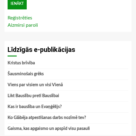
Reģistrēties
Aizmirsi paroli
Līdzīgās e-publikācijas
Kristus brīvība
Šausminošais grēks
Viens par visiem un visi Vienā
Likt Bauslību pretī Bauslībai
Kas ir bauslība un Evaņģēlijs?
Ko Glābēja atpestīšanas darbs nozīmē tev?
Gaisma, kas apgaismo un apspīd visu pasauli