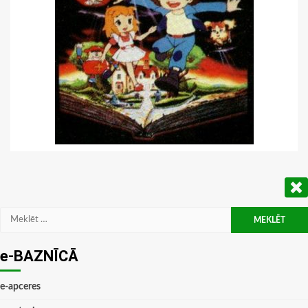
Meklēt:
e-BAZNĪCĀ
e-apceres