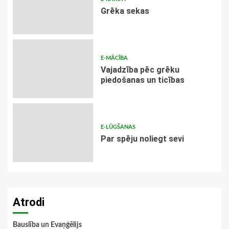
Grēka sekas
E-MĀCĪBA
Vajadzība pēc grēku
piedošanas un ticības
E-LŪGŠANAS
Par spēju noliegt sevi
Atrodi
Bauslība un Evaņģēlijs