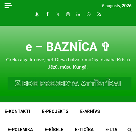
Skip
9. augusts, 2026
to
Draugiem
Facebook
Twitter
Instagram
LinkedIn
whatsapp
RSS
content
e – BAZNĪCA ✞
Grēka alga ir nāve, bet Dieva balva ir mūžīga dzīvība Kristū
Jēzū, mūsu Kungā.
E-KONTAKTI
E-PROJEKTS
E-ARHĪVS
E-POLEMIKA
E-BĪBELE
E-TICĪBA
E-LTA