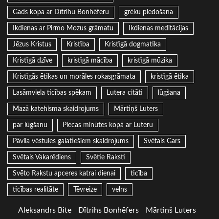
Gads kopa ar Dītrihu Bonhēferu
grēku piedošana
Ikdienas ar Pirmo Mozus grāmatu
Ikdienas meditācijas
Jēzus Kristus
Kristība
Kristīgā dogmatika
Kristīgā dzīve
kristīgā mācība
kristīgā mūzika
Kristīgās ētikas un morāles rokasgrāmata
kristīgā ētika
Lasāmviela ticības spēkam
Lutera citāti
lūgšana
Mazā katehisma skaidrojums
Mārtiņš Luters
par lūgšanu
Piecas minūtes kopā ar Luteru
Pāvila vēstules galatiešiem skaidrojums
Svētais Gars
Svētais Vakarēdiens
Svētie Raksti
Svēto Rakstu apceres katrai dienai
ticība
ticības realitāte
Tēvreize
velns
Aleksandrs Bite
Dītrihs Bonhēfers
Mārtiņš Luters