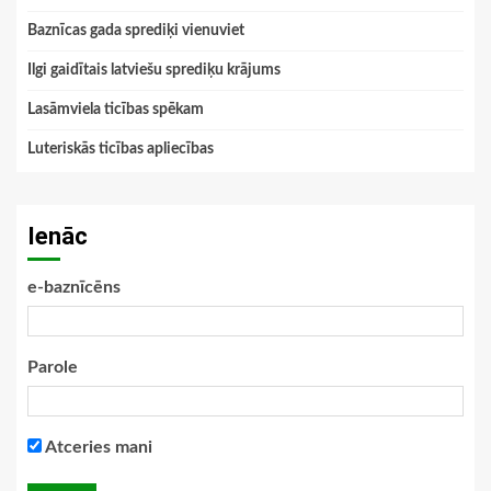
Baznīcas gada sprediķi vienuviet
Ilgi gaidītais latviešu sprediķu krājums
Lasāmviela ticības spēkam
Luteriskās ticības apliecības
Ienāc
e-baznīcēns
Parole
Atceries mani