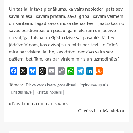
Un tas lai ir tavs pienākums, ka vairs nepiederi pats sev,
savai miesai, savam prātam, savai gribai, savām vēlmēm
un kārībām. Tagad savas mūža dienas tev ir jāatsakās no
savas bezdievības un pasaulīgām iekārēm un jādzīvo
dievbijīga, taisna un šķīsta dzīve šai pasaulē. Jā, tev
jādzīvo Viņam, kas dzīvojis un miris par tevi. Jo “Viņš
mira par visiem, lai tie, kas dzīvo, nedzīvo vairs sev
pašiem, bet Tam, kas par viņiem miris un uzmodināts”.
Facebook
X
Bluesky
Threads
Email
Copy
WhatsApp
Telegram
LinkedIn
Draugiem
Link
Tēmas:
Dieva Vārds katrai gada dienai
izpirkuma upuris
Kristus nāve
Kristus nopelni
Continue
« Nav labuma no manis vairs
Cilvēks ir tukša vieta »
Reading