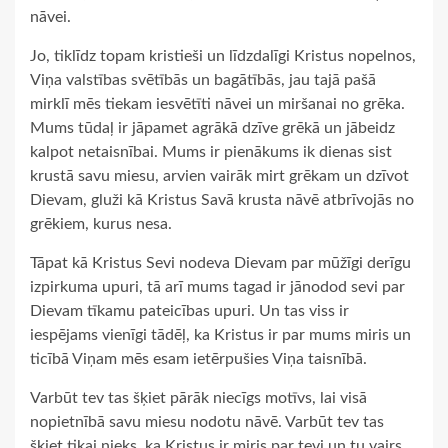
nāvei.
Jo, tiklīdz topam kristieši un līdzdalīgi Kristus nopelnos,
Viņa valstības svētībās un bagātībās, jau tajā pašā
mirklī mēs tiekam iesvētīti nāvei un miršanai no grēka.
Mums tūdaļ ir jāpamet agrākā dzīve grēkā un jābeidz
kalpot netaisnībai. Mums ir pienākums ik dienas sist
krustā savu miesu, arvien vairāk mirt grēkam un dzīvot
Dievam, gluži kā Kristus Savā krusta nāvē atbrīvojās no
grēkiem, kurus nesa.
Tāpat kā Kristus Sevi nodeva Dievam par mūžīgi derīgu
izpirkuma upuri, tā arī mums tagad ir jānodod sevi par
Dievam tīkamu pateicības upuri. Un tas viss ir
iespējams vienīgi tādēļ, ka Kristus ir par mums miris un
ticībā Viņam mēs esam ietērpušies Viņa taisnībā.
Varbūt tev tas šķiet pārāk niecīgs motīvs, lai visā
nopietnībā savu miesu nodotu nāvē. Varbūt tev tas
šķiet tikai nieks, ka Kristus ir miris par tevi un tu vairs