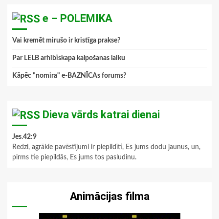
e – POLEMIKA
Vai kremēt mirušo ir kristīga prakse?
Par LELB arhibīskapa kalpošanas laiku
Kāpēc "nomira" e-BAZNĪCAs forums?
Dieva vārds katrai dienai
Jes.42:9
Redzi, agrākie pavēstījumi ir piepildīti, Es jums dodu jaunus, un,
pirms tie piepildās, Es jums tos pasludinu.
Animācijas filma