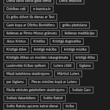
Dieva Vārds katrai gada dienai
Dieva žēlastība
Dzīvības ceļš
e-baznica.lv
Es gribu dzīvot šīs dienas ar Tevi
Gads kopa ar Dītrihu Bonhēferu
grēku piedošana
Ikdienas ar Pirmo Mozus grāmatu
Ikdienas meditācijas
Jēzus Kristus
Kristība
Kristīgā dogmatika
Kristīgā dzīve
kristīgā mācība
kristīgā mūzika
Kristīgās ētikas un morāles rokasgrāmata
kristīgā ētika
Lasāmviela ticības spēkam
Lutera citāti
lūgšana
Mazā katehisma skaidrojums
Mārtiņš Luters
par lūgšanu
Piecas minūtes kopā ar Luteru
Pāvila vēstules galatiešiem skaidrojums
Svētais Gars
Svētais Vakarēdiens
Svētie Raksti
Svēto Rakstu apceres katrai dienai
ticība