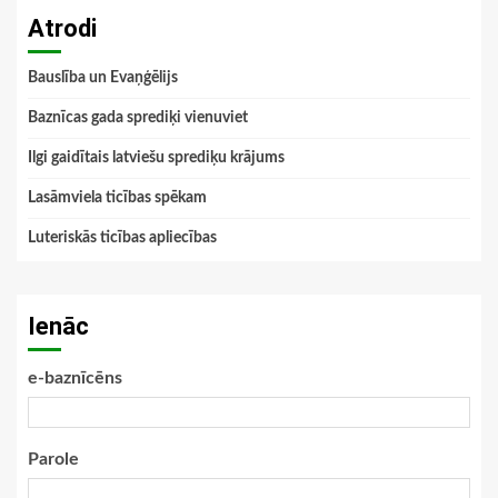
Atrodi
Bauslība un Evaņģēlijs
Baznīcas gada sprediķi vienuviet
Ilgi gaidītais latviešu sprediķu krājums
Lasāmviela ticības spēkam
Luteriskās ticības apliecības
Ienāc
e-baznīcēns
Parole