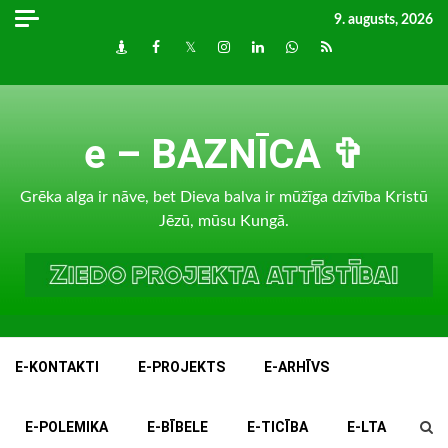
Skip
9. augusts, 2026
to
Draugiem
Facebook
Twitter
Instagram
LinkedIn
whatsapp
RSS
content
e – BAZNĪCA ✞
Grēka alga ir nāve, bet Dieva balva ir mūžīga dzīvība Kristū
Jēzū, mūsu Kungā.
E-KONTAKTI
E-PROJEKTS
E-ARHĪVS
E-POLEMIKA
E-BĪBELE
E-TICĪBA
E-LTA