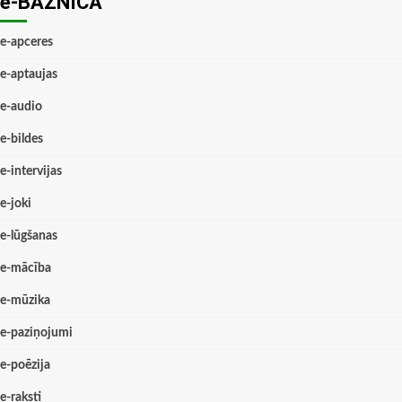
e-BAZNĪCĀ
e-apceres
e-aptaujas
e-audio
e-bildes
e-intervijas
e-joki
e-lūgšanas
e-mācība
e-mūzika
e-paziņojumi
e-poēzija
e-raksti