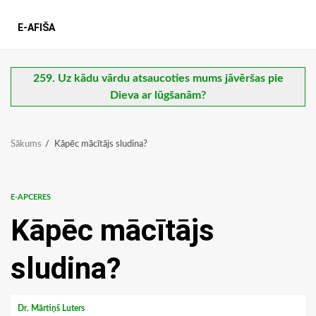
E-AFIŠA
259. Uz kādu vārdu atsaucoties mums jāvēršas pie
Dieva ar lūgšanām?
Sākums
Kāpēc mācītājs sludina?
E-APCERES
Kāpēc mācītājs
sludina?
Dr. Mārtiņš Luters