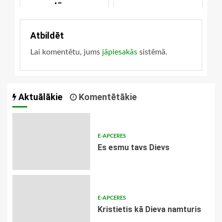
Jēzus
atkalatnākšanas
Atbildēt
Lai komentētu, jums
jāpiesakās
sistēmā.
Aktuālākie
Komentētākie
E-APCERES
Es esmu tavs Dievs
E-APCERES
Kristietis kā Dieva namturis