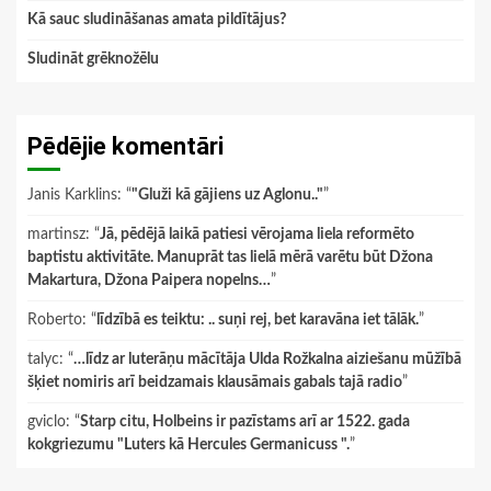
Kā sauc sludināšanas amata pildītājus?
Sludināt grēknožēlu
Pēdējie komentāri
Janis Karklins
: “
"Gluži kā gājiens uz Aglonu.."
”
martinsz
: “
Jā, pēdējā laikā patiesi vērojama liela reformēto
baptistu aktivitāte. Manuprāt tas lielā mērā varētu būt Džona
Makartura, Džona Paipera nopelns…
”
Roberto
: “
līdzībā es teiktu: .. suņi rej, bet karavāna iet tālāk.
”
talyc
: “
…līdz ar luterāņu mācītāja Ulda Rožkalna aiziešanu mūžībā
šķiet nomiris arī beidzamais klausāmais gabals tajā radio
”
gviclo
: “
Starp citu, Holbeins ir pazīstams arī ar 1522. gada
kokgriezumu "Luters kā Hercules Germanicuss ".
”