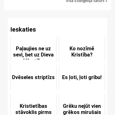
Visa Evaņģēlija saturs »
Reading
Ieskaties
Paļaujies ne uz
Ko nozīmē
sevi, bet uz Dieva
Kristība?
žēlastību
Dvēseles striptīzs
Es ļoti, ļoti gribu!
Kristietības
Grēku nejūt vien
stāvoklis pirms
grēkos mirušais