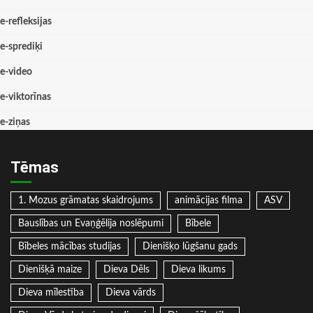
e-refleksijas
e-sprediķi
e-video
e-viktorīnas
e-ziņas
Tēmas
1. Mozus grāmatas skaidrojums
animācijas filma
ASV
Bauslības un Evaņģēlija noslēpumi
Bībele
Bībeles mācības studijas
Dienišķo lūgšanu gads
Dienišķā maize
Dieva Dēls
Dieva likums
Dieva mīlestība
Dieva vārds