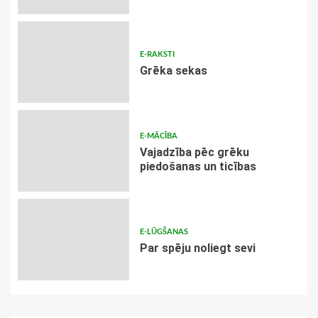
E-RAKSTI
Grēka sekas
E-MĀCĪBA
Vajadzība pēc grēku
piedošanas un ticības
E-LŪGŠANAS
Par spēju noliegt sevi