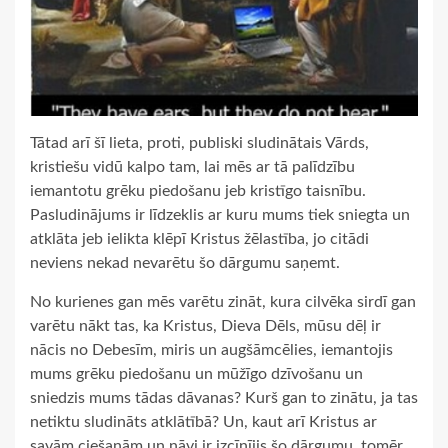
Tātad arī šī lieta, proti, publiski sludinātais Vārds,
kristiešu vidū kalpo tam, lai mēs ar tā palīdzību
iemantotu grēku piedošanu jeb kristīgo taisnību.
Pasludinājums ir līdzeklis ar kuru mums tiek sniegta un
atklāta jeb ielikta klēpī Kristus žēlastība, jo citādi
neviens nekad nevarētu šo dārgumu saņemt.
No kurienes gan mēs varētu zināt, kura cilvēka sirdī gan
varētu nākt tas, ka Kristus, Dieva Dēls, mūsu dēļ ir
nācis no Debesīm, miris un augšāmcēlies, iemantojis
mums grēku piedošanu un mūžīgo dzīvošanu un
sniedzis mums tādas dāvanas? Kurš gan to zinātu, ja tas
netiktu sludināts atklātībā? Un, kaut arī Kristus ar
savām ciešanām un nāvi ir izcīnījis šo dārgumu, tomēr