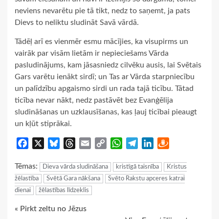
neviens nevarētu pie tā tikt, nedz to saņemt, ja pats
Dievs to neliktu sludināt Savā vārdā.
Tādēļ arī es vienmēr esmu mācījies, ka visupirms un
vairāk par visām lietām ir nepieciešams Vārda
pasludinājums, kam jāsasniedz cilvēku ausis, lai Svētais
Gars varētu ienākt sirdī; un Tas ar Vārda starpniecību
un palīdzību apgaismo sirdi un rada tajā ticību. Tātad
ticība nevar nākt, nedz pastāvēt bez Evanģēlija
sludināšanas un uzklausīšanas, kas ļauj ticībai pieaugt
un kļūt stiprākai.
Facebook
X
Bluesky
Threads
Email
Copy
WhatsApp
Telegram
LinkedIn
Draugiem
Link
Tēmas:
Dieva vārda sludināšana
kristīgā taisnība
Kristus
žēlastība
Svētā Gara nākšana
Svēto Rakstu apceres katrai
dienai
žēlastības līdzeklis
Continue
« Pirkt zeltu no Jēzus