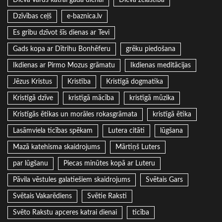
Dieva Vārds katrai gada dienai
Dieva žēlastība
Dzīvības ceļš
e-baznica.lv
Es gribu dzīvot šīs dienas ar Tevi
Gads kopa ar Dītrihu Bonhēferu
grēku piedošana
Ikdienas ar Pirmo Mozus grāmatu
Ikdienas meditācijas
Jēzus Kristus
Kristība
Kristīgā dogmatika
Kristīgā dzīve
kristīgā mācība
kristīgā mūzika
Kristīgās ētikas un morāles rokasgrāmata
kristīgā ētika
Lasāmviela ticības spēkam
Lutera citāti
lūgšana
Mazā katehisma skaidrojums
Mārtiņš Luters
par lūgšanu
Piecas minūtes kopā ar Luteru
Pāvila vēstules galatiešiem skaidrojums
Svētais Gars
Svētais Vakarēdiens
Svētie Raksti
Svēto Rakstu apceres katrai dienai
ticība