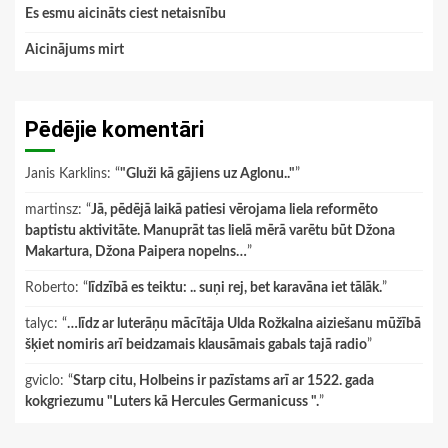
Es esmu aicināts ciest netaisnību
Aicinājums mirt
Pēdējie komentāri
Janis Karklins
: “
"Gluži kā gājiens uz Aglonu.."
”
martinsz
: “
Jā, pēdējā laikā patiesi vērojama liela reformēto
baptistu aktivitāte. Manuprāt tas lielā mērā varētu būt Džona
Makartura, Džona Paipera nopelns…
”
Roberto
: “
līdzībā es teiktu: .. suņi rej, bet karavāna iet tālāk.
”
talyc
: “
…līdz ar luterāņu mācītāja Ulda Rožkalna aiziešanu mūžībā
šķiet nomiris arī beidzamais klausāmais gabals tajā radio
”
gviclo
: “
Starp citu, Holbeins ir pazīstams arī ar 1522. gada
kokgriezumu "Luters kā Hercules Germanicuss ".
”