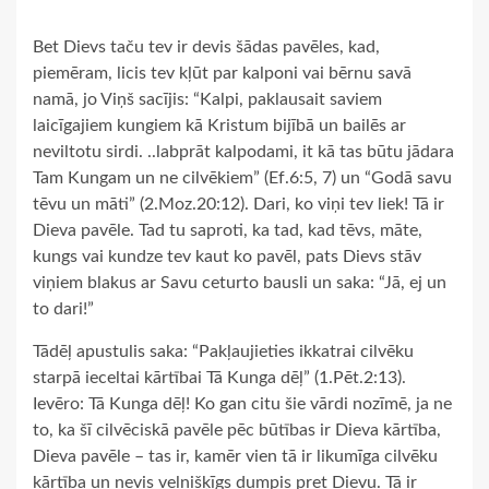
Bet Dievs taču tev ir devis šādas pavēles, kad,
piemēram, licis tev kļūt par kalponi vai bērnu savā
namā, jo Viņš sacījis: “Kalpi, paklausait saviem
laicīgajiem kungiem kā Kristum bijībā un bailēs ar
neviltotu sirdi. ..labprāt kalpodami, it kā tas būtu jādara
Tam Kungam un ne cilvēkiem” (Ef.6:5, 7) un “Godā savu
tēvu un māti” (2.Moz.20:12). Dari, ko viņi tev liek! Tā ir
Dieva pavēle. Tad tu saproti, ka tad, kad tēvs, māte,
kungs vai kundze tev kaut ko pavēl, pats Dievs stāv
viņiem blakus ar Savu ceturto bausli un saka: “Jā, ej un
to dari!”
Tādēļ apustulis saka: “Pakļaujieties ikkatrai cilvēku
starpā ieceltai kārtībai Tā Kunga dēļ” (1.Pēt.2:13).
Ievēro: Tā Kunga dēļ! Ko gan citu šie vārdi nozīmē, ja ne
to, ka šī cilvēciskā pavēle pēc būtības ir Dieva kārtība,
Dieva pavēle – tas ir, kamēr vien tā ir likumīga cilvēku
kārtība un nevis velnišķīgs dumpis pret Dievu. Tā ir