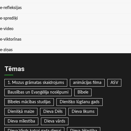
e-refleksijas
e-sprediķi
e-video
e-viktorīnas
e-ziņas
Tēmas
1. Mozus grāmatas skaidrojums
animācijas filma
ASV
Bauslības un Evaņģēlija noslēpumi
Bībele
Bībeles mācības studijas
Dienišķo lūgšanu gads
Dienišķā maize
Dieva Dēls
Dieva likums
Dieva mīlestība
Dieva vārds