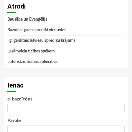
Atrodi
Bauslība un Evaņģēlijs
Baznīcas gada sprediķi vienuviet
Ilgi gaidītais latviešu sprediķu krājums
Lasāmviela ticības spēkam
Luteriskās ticības apliecības
Ienāc
e-baznīcēns
Parole