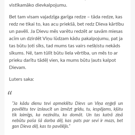
vistīkamāko dievkalpojumu.
Bet tam visam vajadzīga garīga redze – tāda redze, kas
redz ne tikai to, kas acu priekšā, bet redz Dieva kārtību
un pavēli. Ja Dievu mēs varētu redzēt ar savām miesas
acīm un dzirdēt Viņu lūdzam kādu pakalpojumu, pat ja
tas būtu ļoti sīks, tad mums tas vairs nešķistu nekāds
sīkums. Nē, tam tūlīt būtu liela vērtība, un mēs to ar
prieku darītu tādēļ vien, ka mums būtu ļauts kalpot
Dievam.
Luters saka:
“Ja kādu dienu tevi apmeklētu Dievs un Viņa eņģeļi un
pavēlētu tev izslaucīt un izmēzt grīdu, tu, iespējams, kļūtu
tik laimīgs, ka nezinātu, ko domāt. Un tas katrā ziņā
nebūtu paša šā darba dēļ, kas pats par sevi ir mazs, bet
gan Dieva dēļ, kas to pavēlējis.”