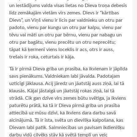
un iestādījums valda visas lietas no Dieva troņa debesīs
līdz zemākajām vietām virs zemes. Dievs ir “kārtības
Dievs”, un Viņš vienu ir licis par valdnieku un otru par
padoto, vienu par kungu un otru par kalpu, vienu par
tēvu vai māti un otru par bērnu, vienu par nabagu un
otru par bagātu, vienu precētu un otru neprecētu;
tāpat kā ķermenī viens loceklis ir acs, otrs ir auss,
trešais ir roka, ceturtais ir kāja.
Tā ir pirmā Dieva griba un prasība, ka ikvienam ir jāpilda
savs pienākums. Valdniekam labi jāvalda. Padotajam
uzticīgi jāklausa. Acij jāredz un jāatstāj auss ziņā, lai tā
klausās. Kājai jāstaigā un jāatstāj rokas ziņā, lai tā
strādā. Cik gan dzīve virs zemes būtu svētīga, ja ikviens
paturētu prātā, ka tā ir Dieva pirmā griba un prasība
attiecībā uz mūsu dzīvi, ka ikviens dara darbu savā
aicinājumā. Tā ir īsta, svēta un dievišķa kalpošana, kas
Dievam labi patīk. Saimniecības un pavisam ikdienišķu
darbu vidū cilvēks stāv kā svētā templī un veic