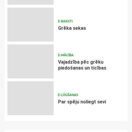
E-RAKSTI
Grēka sekas
E-MĀCĪBA
Vajadzība pēc grēku
piedošanas un ticības
E-LŪGŠANAS
Par spēju noliegt sevi