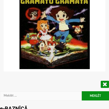
Meklēt:
e-BAZNĪCĀ