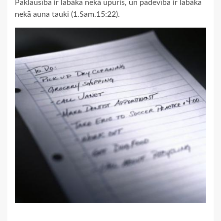
Paklausība ir labāka nekā upuris, un padevība ir labāka
nekā auna tauki (1.Sam.15:22).