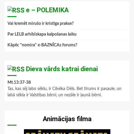
e – POLEMIKA
Vai kremēt mirušo ir kristīga prakse?
Par LELB arhibīskapa kalpošanas laiku
Kāpēc "nomira" e-BAZNĪCAs forums?
Dieva vārds katrai dienai
Mt.13:37-38
Tas, kas sēj labo sēklu, ir Cilvēka Dēls. Bet tīrums ir pasaule, un
labā sēkla ir Valstības bērni, un nezāle ir ļaunā bērni.
Animācijas filma