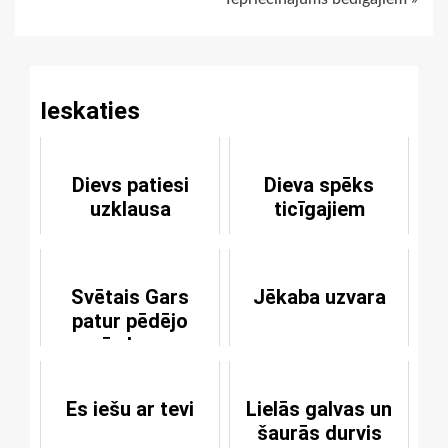
Reading
Ieskaties
Dievs patiesi
Dieva spēks
uzklausa
ticīgajiem
Svētais Gars
Jēkaba uzvara
patur pēdējo
vārdu un
spriedumu
Es iešu ar tevi
Lielās galvas un
šaurās durvis