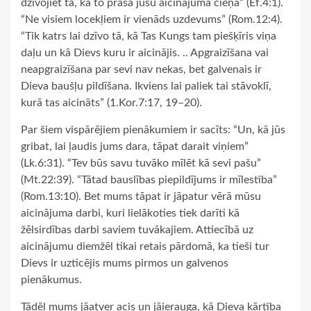
dzīvojiet tā, kā to prasa jūsu aicinājuma cieņa” (Ef.4:1).
“Ne visiem locekļiem ir vienāds uzdevums” (Rom.12:4).
“Tik katrs lai dzīvo tā, kā Tas Kungs tam piešķīris viņa
daļu un kā Dievs kuru ir aicinājis. .. Apgraizīšana vai
neapgraizīšana par sevi nav nekas, bet galvenais ir
Dieva baušļu pildīšana. Ikviens lai paliek tai stāvoklī,
kurā tas aicināts” (1.Kor.7:17, 19–20).
Par šiem vispārējiem pienākumiem ir sacīts: “Un, kā jūs
gribat, lai ļaudis jums dara, tāpat darait viņiem”
(Lk.6:31). “Tev būs savu tuvāko mīlēt kā sevi pašu”
(Mt.22:39). “Tātad bauslības piepildījums ir mīlestība”
(Rom.13:10). Bet mums tāpat ir jāpatur vērā mūsu
aicinājuma darbi, kuri lielākoties tiek darīti kā
žēlsirdības darbi saviem tuvākajiem. Attiecībā uz
aicinājumu diemžēl tikai retais pārdomā, ka tieši tur
Dievs ir uzticējis mums pirmos un galvenos
pienākumus.
Tādēļ mums jāatver acis un jāierauga, kā Dieva kārtība