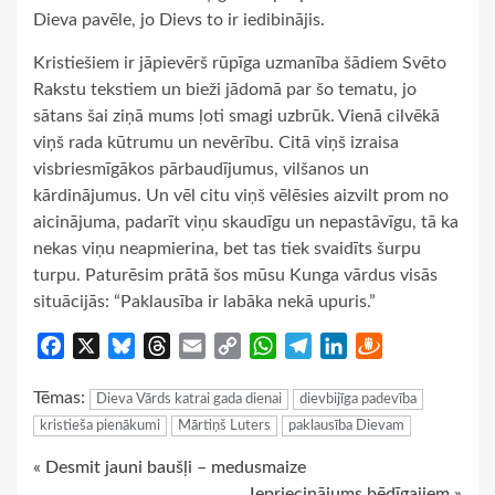
Dieva pavēle, jo Dievs to ir iedibinājis.
Kristiešiem ir jāpievērš rūpīga uzmanība šādiem Svēto
Rakstu tekstiem un bieži jādomā par šo tematu, jo
sātans šai ziņā mums ļoti smagi uzbrūk. Vienā cilvēkā
viņš rada kūtrumu un nevērību. Citā viņš izraisa
visbriesmīgākos pārbaudījumus, vilšanos un
kārdinājumus. Un vēl citu viņš vēlēsies aizvilt prom no
aicinājuma, padarīt viņu skaudīgu un nepastāvīgu, tā ka
nekas viņu neapmierina, bet tas tiek svaidīts šurpu
turpu. Paturēsim prātā šos mūsu Kunga vārdus visās
situācijās: “Paklausība ir labāka nekā upuris.”
Facebook
X
Bluesky
Threads
Email
Copy
WhatsApp
Telegram
LinkedIn
Draugiem
Link
Tēmas:
Dieva Vārds katrai gada dienai
dievbijīga padevība
kristieša pienākumi
Mārtiņš Luters
paklausība Dievam
Continue
« Desmit jauni baušļi – medusmaize
Iepriecinājums bēdīgajiem »