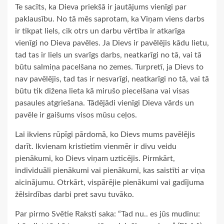
Te sacīts, ka Dieva priekšā ir jautājums vienīgi par
paklausību. No tā mēs saprotam, ka Viņam viens darbs
ir tikpat liels, cik otrs un darbu vērtība ir atkarīga
vienīgi no Dieva pavēles. Ja Dievs ir pavēlējis kādu lietu,
tad tas ir liels un svarīgs darbs, neatkarīgi no tā, vai tā
būtu salmiņa pacelšana no zemes. Turpretī, ja Dievs to
nav pavēlējis, tad tas ir nesvarīgi, neatkarīgi no tā, vai tā
būtu tik dižena lieta kā mirušo piecelšana vai visas
pasaules atgriešana. Tādējādi vienīgi Dieva vārds un
pavēle ir gaišums visos mūsu ceļos.
Lai ikviens rūpīgi pārdomā, ko Dievs mums pavēlējis
darīt. Ikvienam kristietim vienmēr ir divu veidu
pienākumi, ko Dievs viņam uzticējis. Pirmkārt,
individuāli pienākumi vai pienākumi, kas saistīti ar viņa
aicinājumu. Otrkārt, vispārējie pienākumi vai gadījuma
žēlsirdības darbi pret savu tuvāko.
Par pirmo Svētie Raksti saka: “Tad nu.. es jūs mudinu: