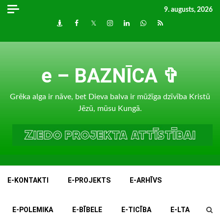
Skip
9. augusts, 2026
to
Draugiem
Facebook
Twitter
Instagram
LinkedIn
whatsapp
RSS
content
e – BAZNĪCA ✞
Grēka alga ir nāve, bet Dieva balva ir mūžīga dzīvība Kristū
Jēzū, mūsu Kungā.
E-KONTAKTI
E-PROJEKTS
E-ARHĪVS
E-POLEMIKA
E-BĪBELE
E-TICĪBA
E-LTA