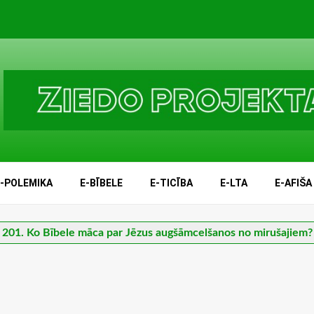
E-POLEMIKA
E-BĪBELE
E-TICĪBA
E-LTA
E-AFIŠA
201. Ko Bībele māca par Jēzus augšāmcelšanos no mirušajiem?