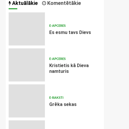
Aktuālākie
Komentētākie
E-APCERES
Es esmu tavs Dievs
E-APCERES
Kristietis kā Dieva
namturis
E-RAKSTI
Grēka sekas