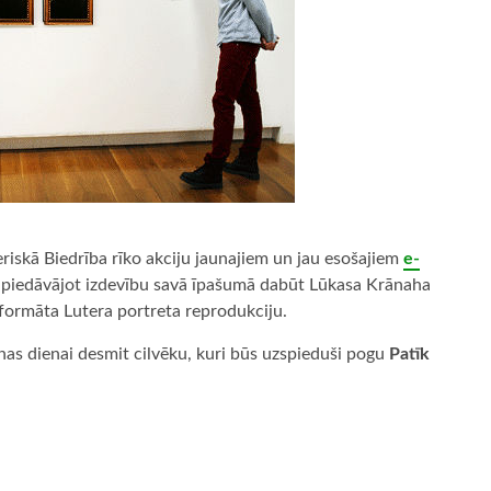
riskā Biedrība rīko akciju jaunajiem un jau esošajiem
e-
 piedāvājot izdevību savā īpašumā dabūt Lūkasa Krānaha
 formāta Lutera portreta reprodukciju.
nas dienai desmit cilvēku, kuri būs uzspieduši pogu
Patīk