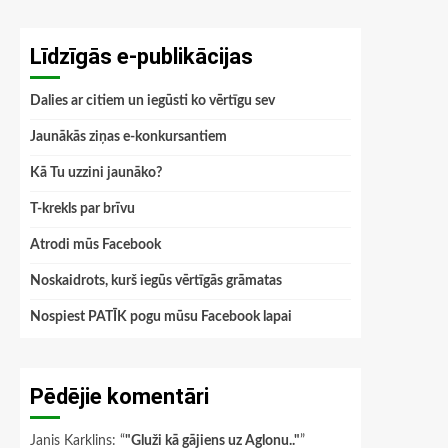
Līdzīgās e-publikācijas
Dalies ar citiem un iegūsti ko vērtīgu sev
Jaunākās ziņas e-konkursantiem
Kā Tu uzzini jaunāko?
T-krekls par brīvu
Atrodi mūs Facebook
Noskaidrots, kurš iegūs vērtīgās grāmatas
Nospiest PATĪK pogu mūsu Facebook lapai
Pēdējie komentāri
Janis Karklins
: “
"Gluži kā gājiens uz Aglonu.."
”