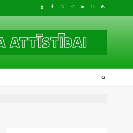
Draugiem
Facebook
Twitter
Instagram
LinkedIn
whatsapp
RSS