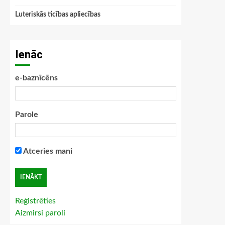
Luteriskās ticības apliecības
Ienāc
e-baznīcēns
Parole
Atceries mani
Reģistrēties
Aizmirsi paroli