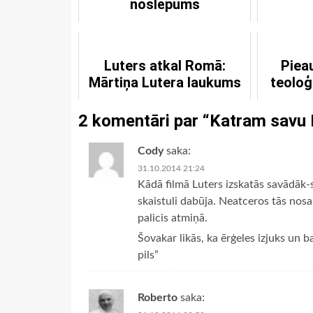
noslēpums
Luters atkal Romā:
Piea
Mārtiņa Lutera laukums
teoloģ
2 komentāri par “
Katram savu 
Cody
saka:
31.10.2014 21:24
Kādā filmā Luters izskatās savādāk-s
skaistuli dabūja. Neatceros tās nos
palicis atmiņā.
Šovakar likās, ka ērģeles izjuks un 
pils”
Roberto
saka: