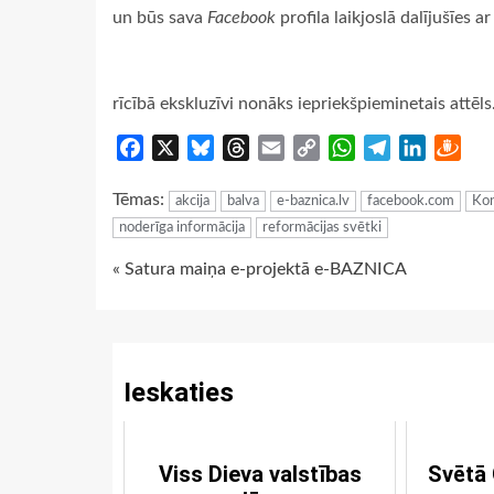
un būs sava
Facebook
profila laikjoslā dalījušīes ar
rīcībā ekskluzīvi nonāks iepriekšpieminetais attēls
Facebook
X
Bluesky
Threads
Email
Copy
WhatsApp
Telegram
LinkedIn
Dra
Link
Tēmas:
akcija
balva
e-baznica.lv
facebook.com
Kon
noderīga informācija
reformācijas svētki
Continue
« Satura maiņa e-projektā e-BAZNICA
Reading
Ieskaties
Viss Dieva valstības
Svētā 