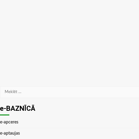
Meklēt:
e-BAZNĪCĀ
e-apceres
e-aptaujas