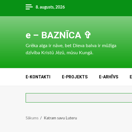
Skip
8. augusts, 2026
to
content
e – BAZNĪCA ✞
Grēka alga ir nāve, bet Dieva balva ir mūžīga
dzīvība Kristū Jēzū, mūsu Kungā.
E-KONTAKTI
E-PROJEKTS
E-ARHĪVS
Sākums
Katram savu Luteru