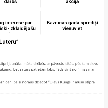
darbs
akcija
ug interese par
Baznīcas gada sprediķi
iski-izklaidējošu
vienuviet
saturu
Luteru
”
tipri jaunāks, mūka drēbēs, ar pāvestu tikās, pēc tam sievu
aukumu, bet saturs patiešām labs. Tāds viņš no filmas man
baznīcēni balsi noraus dziedot “Dievs Kungs ir mūsu stiprā