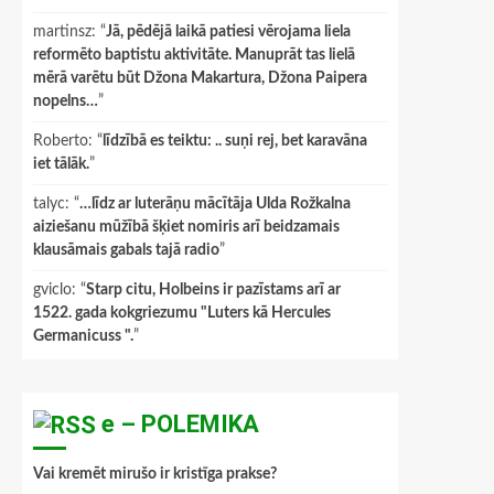
martinsz
: “
Jā, pēdējā laikā patiesi vērojama liela
reformēto baptistu aktivitāte. Manuprāt tas lielā
mērā varētu būt Džona Makartura, Džona Paipera
nopelns…
”
Roberto
: “
līdzībā es teiktu: .. suņi rej, bet karavāna
iet tālāk.
”
talyc
: “
…līdz ar luterāņu mācītāja Ulda Rožkalna
aiziešanu mūžībā šķiet nomiris arī beidzamais
klausāmais gabals tajā radio
”
gviclo
: “
Starp citu, Holbeins ir pazīstams arī ar
1522. gada kokgriezumu "Luters kā Hercules
Germanicuss ".
”
e – POLEMIKA
Vai kremēt mirušo ir kristīga prakse?