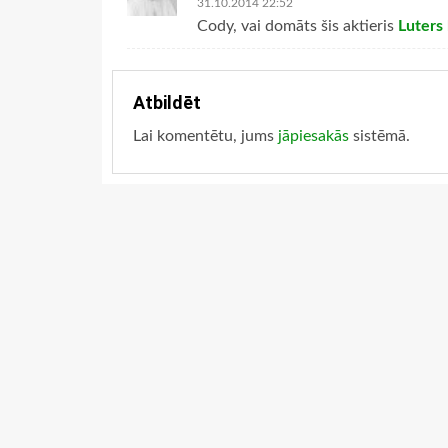
31.10.2014 22:52
Cody, vai domāts šis aktieris
Luters
Atbildēt
Lai komentētu, jums
jāpiesakās
sistēmā.