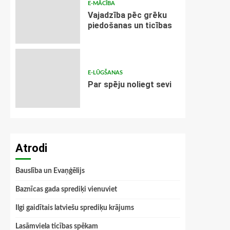
E-MĀCĪBA
Vajadzība pēc grēku
piedošanas un ticības
E-LŪGŠANAS
Par spēju noliegt sevi
Atrodi
Bauslība un Evaņģēlijs
Baznīcas gada sprediķi vienuviet
Ilgi gaidītais latviešu sprediķu krājums
Lasāmviela ticības spēkam