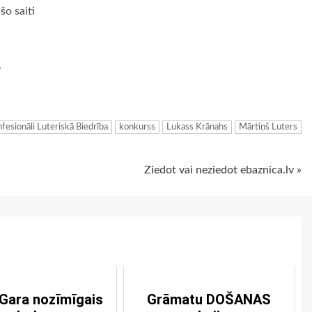
 šo saiti
.
ugiem
fesionāli Luteriskā Biedrība
konkurss
Lukass Krānahs
Mārtiņš Luters
Ziedot vai neziedot ebaznica.lv »
Gara nozīmīgais
Grāmatu DOŠANAS