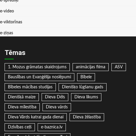
e-sprediķi
e-video
e-viktorīnas
e-ziņas
Tēmas
1. Mozus grāmatas skaidrojums
animācijas filma
ASV
Bauslības un Evaņģēlija noslēpumi
Bībele
Bībeles mācības studijas
Dienišķo lūgšanu gads
Dienišķā maize
Dieva Dēls
Dieva likums
Dieva mīlestība
Dieva vārds
Dieva Vārds katrai gada dienai
Dieva žēlastība
Dzīvības ceļš
e-baznica.lv