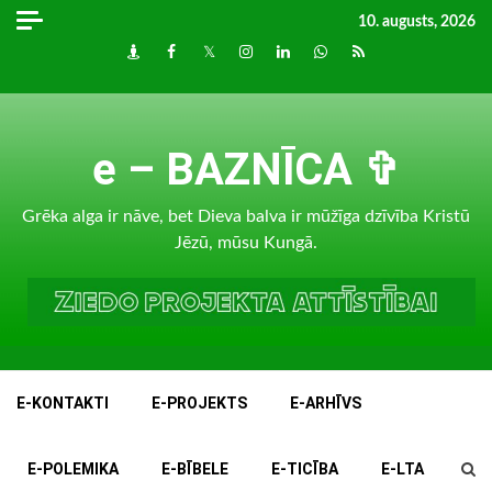
Skip
10. augusts, 2026
to
Draugiem
Facebook
Twitter
Instagram
LinkedIn
whatsapp
RSS
content
e – BAZNĪCA ✞
Grēka alga ir nāve, bet Dieva balva ir mūžīga dzīvība Kristū
Jēzū, mūsu Kungā.
E-KONTAKTI
E-PROJEKTS
E-ARHĪVS
E-POLEMIKA
E-BĪBELE
E-TICĪBA
E-LTA