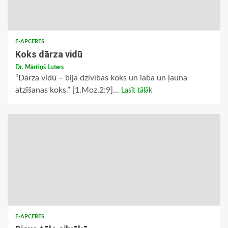
E-APCERES
Koks dārza vidū
Dr. Mārtiņš Luters
“Dārza vidū – bija dzīvības koks un laba un ļauna
atzīšanas koks.” [1.Moz.2:9]...
Lasīt tālāk
E-APCERES