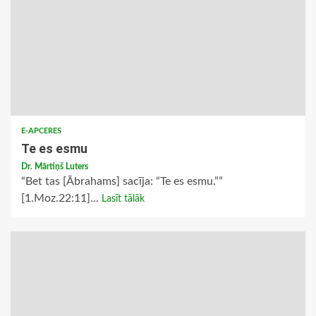
E-APCERES
Te es esmu
Dr. Mārtiņš Luters
“Bet tas [Ābrahams] sacīja: “Te es esmu.””
[1.Moz.22:11]...
Lasīt tālāk