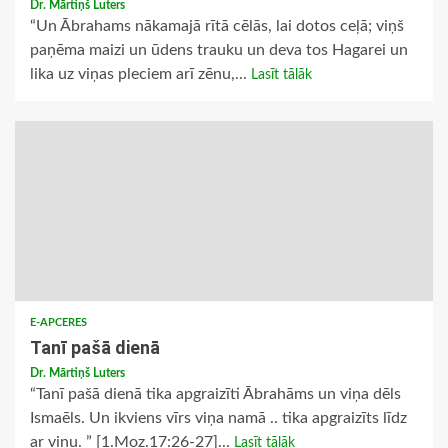
Dr. Mārtiņš Luters
“Un Ābrahams nākamajā rītā cēlās, lai dotos ceļā; viņš
paņēma maizi un ūdens trauku un deva tos Hagarei un
lika uz viņas pleciem arī zēnu,...
Lasīt tālāk
E-APCERES
Tanī pašā dienā
Dr. Mārtiņš Luters
“Tanī pašā dienā tika apgraizīti Ābrahāms un viņa dēls
Ismaēls. Un ikviens vīrs viņa namā .. tika apgraizīts līdz
ar viņu. ” [1.Moz.17:26-27]...
Lasīt tālāk