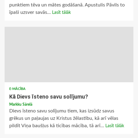
punktiem tēva un mātes godāšanā. Apustulis Pāvils to
īpaši uzsver savās...
Lasīt tālāk
E-MĀCĪBA
Kā Dievs īsteno savu solījumu?
Markku Särelä
Dievs īsteno savu solījumu tiem, kas izsūdz savus
grēkus un paļaujas uz Kristus žēlastību, kā arī vēlas
pildīt Viņa baušļus kā ticības mācība, tā arī...
Lasīt tālāk