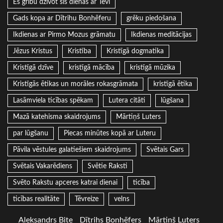
Es gribu dzīvot šīs dienas ar Tevi
Gads kopa ar Dītrihu Bonhēferu
grēku piedošana
Ikdienas ar Pirmo Mozus grāmatu
Ikdienas meditācijas
Jēzus Kristus
Kristība
Kristīgā dogmatika
Kristīgā dzīve
kristīgā mācība
kristīgā mūzika
Kristīgās ētikas un morāles rokasgrāmata
kristīgā ētika
Lasāmviela ticības spēkam
Lutera citāti
lūgšana
Mazā katehisma skaidrojums
Mārtiņš Luters
par lūgšanu
Piecas minūtes kopā ar Luteru
Pāvila vēstules galatiešiem skaidrojums
Svētais Gars
Svētais Vakarēdiens
Svētie Raksti
Svēto Rakstu apceres katrai dienai
ticība
ticības realitāte
Tēvreize
velns
Aleksandrs Bite
Dītrihs Bonhēfers
Mārtiņš Luters