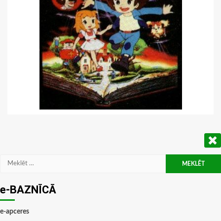
Meklēt:
e-BAZNĪCĀ
e-apceres