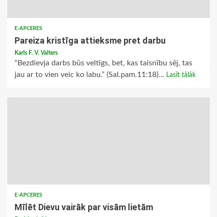
E-APCERES
Pareiza kristīga attieksme pret darbu
Karls F. V. Valters
“Bezdievja darbs būs veltīgs, bet, kas taisnību sēj, tas
jau ar to vien veic ko labu.” (Sal.pam.11:18)...
Lasīt tālāk
E-APCERES
Mīlēt Dievu vairāk par visām lietām