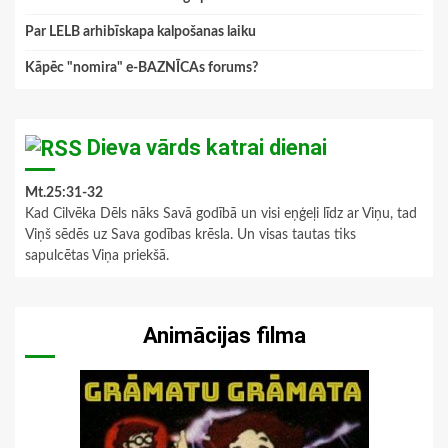
Par LELB arhibīskapa kalpošanas laiku
Kāpēc "nomira" e-BAZNĪCAs forums?
Dieva vārds katrai dienai
Mt.25:31-32
Kad Cilvēka Dēls nāks Savā godībā un visi eņģeļi līdz ar Viņu, tad
Viņš sēdēs uz Sava godības krēsla. Un visas tautas tiks
sapulcētas Viņa priekšā.
Animācijas filma