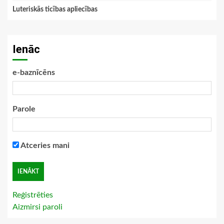
Luteriskās ticības apliecības
Ienāc
e-baznīcēns
Parole
Atceries mani
Reģistrēties
Aizmirsi paroli