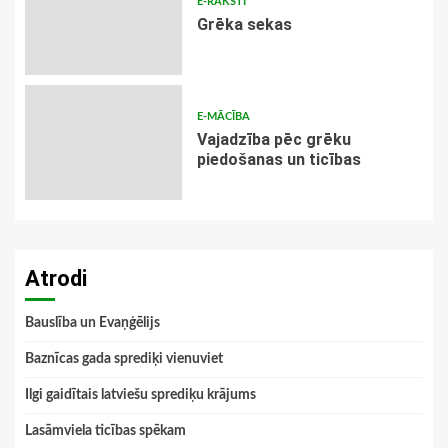
E-RAKSTI
Grēka sekas
E-MĀCĪBA
Vajadzība pēc grēku
piedošanas un ticības
Atrodi
Bauslība un Evaņģēlijs
Baznīcas gada sprediķi vienuviet
Ilgi gaidītais latviešu sprediķu krājums
Lasāmviela ticības spēkam