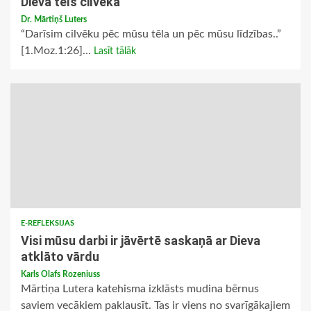
Dieva tēls cilvēkā
Dr. Mārtiņš Luters
“Darīsim cilvēku pēc mūsu tēla un pēc mūsu līdzības..”
[1.Moz.1:26]...
Lasīt tālāk
E-REFLEKSIJAS
Visi mūsu darbi ir jāvērtē saskaņā ar Dieva
atklāto vārdu
Karls Olafs Rozeniuss
Mārtiņa Lutera katehisma izklāsts mudina bērnus
saviem vecākiem paklausīt. Tas ir viens no svarīgākajiem