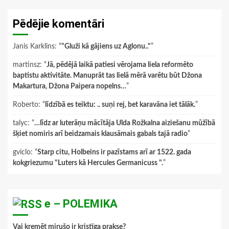
Pēdējie komentāri
Janis Karklins
: “
"Gluži kā gājiens uz Aglonu.."
”
martinsz
: “
Jā, pēdējā laikā patiesi vērojama liela reformēto
baptistu aktivitāte. Manuprāt tas lielā mērā varētu būt Džona
Makartura, Džona Paipera nopelns…
”
Roberto
: “
līdzībā es teiktu: .. suņi rej, bet karavāna iet tālāk.
”
talyc
: “
…līdz ar luterāņu mācītāja Ulda Rožkalna aiziešanu mūžībā
šķiet nomiris arī beidzamais klausāmais gabals tajā radio
”
gviclo
: “
Starp citu, Holbeins ir pazīstams arī ar 1522. gada
kokgriezumu "Luters kā Hercules Germanicuss ".
”
e – POLEMIKA
Vai kremēt mirušo ir kristīga prakse?