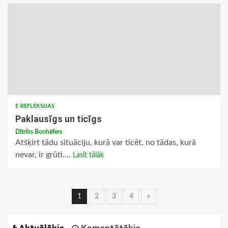
E-REFLEKSIJAS
Paklausīgs un ticīgs
Dītrihs Bonhēfers
Atšķirt tādu situāciju, kurā var ticēt, no tādas, kurā
nevar, ir grūti....
Lasīt tālāk
Ziņu
1
2
3
4
»
navigācija