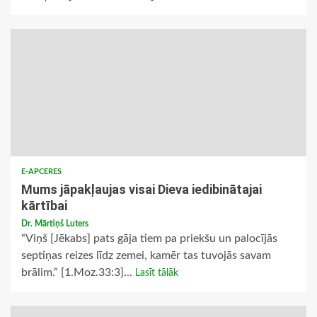
E-APCERES
Mums jāpakļaujas visai Dieva iedibinātajai
kārtībai
Dr. Mārtiņš Luters
“Viņš [Jēkabs] pats gāja tiem pa priekšu un palocījās
septiņas reizes līdz zemei, kamēr tas tuvojās savam
brālim.” [1.Moz.33:3]...
Lasīt tālāk