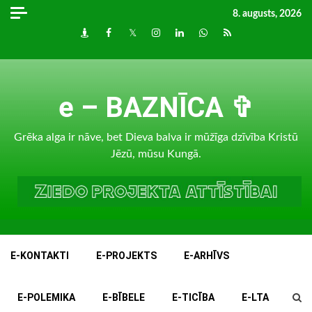
Skip
8. augusts, 2026
to
Draugiem
Facebook
Twitter
Instagram
LinkedIn
whatsapp
RSS
content
e – BAZNĪCA ✞
Grēka alga ir nāve, bet Dieva balva ir mūžīga dzīvība Kristū
Jēzū, mūsu Kungā.
E-KONTAKTI
E-PROJEKTS
E-ARHĪVS
E-POLEMIKA
E-BĪBELE
E-TICĪBA
E-LTA