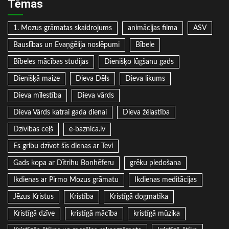
Tēmas
1. Mozus grāmatas skaidrojums
animācijas filma
ASV
Bauslības un Evaņģēlija noslēpumi
Bībele
Bībeles mācības studijas
Dienišķo lūgšanu gads
Dienišķā maize
Dieva Dēls
Dieva likums
Dieva mīlestība
Dieva vārds
Dieva Vārds katrai gada dienai
Dieva žēlastība
Dzīvības ceļš
e-baznica.lv
Es gribu dzīvot šīs dienas ar Tevi
Gads kopa ar Dītrihu Bonhēferu
grēku piedošana
Ikdienas ar Pirmo Mozus grāmatu
Ikdienas meditācijas
Jēzus Kristus
Kristība
Kristīgā dogmatika
Kristīgā dzīve
kristīgā mācība
kristīgā mūzika