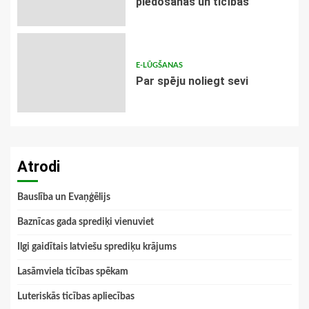
piedošanas un ticības
E-LŪGŠANAS
Par spēju noliegt sevi
Atrodi
Bauslība un Evaņģēlijs
Baznīcas gada sprediķi vienuviet
Ilgi gaidītais latviešu sprediķu krājums
Lasāmviela ticības spēkam
Luteriskās ticības apliecības