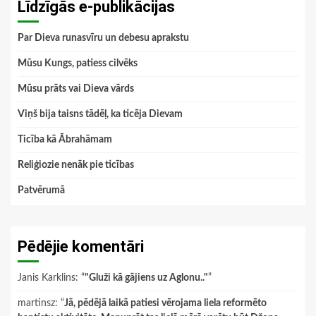
Līdzīgās e-publikācijas
Par Dieva runasvīru un debesu aprakstu
Mūsu Kungs, patiess cilvēks
Mūsu prāts vai Dieva vārds
Viņš bija taisns tādēļ, ka ticēja Dievam
Ticība kā Ābrahāmam
Reliģiozie nenāk pie ticības
Patvērumā
Pēdējie komentāri
Janis Karklins
: “
"Gluži kā gājiens uz Aglonu.."
”
martinsz
: “
Jā, pēdējā laikā patiesi vērojama liela reformēto