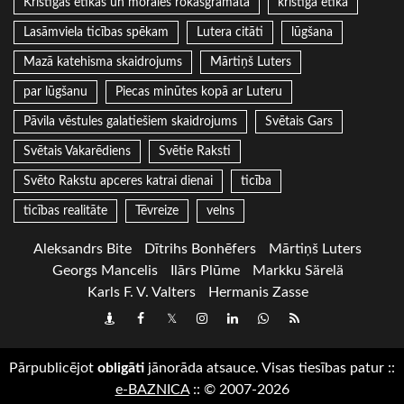
Kristīgās ētikas un morāles rokasgrāmata
kristīgā ētika
Lasāmviela ticības spēkam
Lutera citāti
lūgšana
Mazā katehisma skaidrojums
Mārtiņš Luters
par lūgšanu
Piecas minūtes kopā ar Luteru
Pāvila vēstules galatiešiem skaidrojums
Svētais Gars
Svētais Vakarēdiens
Svētie Raksti
Svēto Rakstu apceres katrai dienai
ticība
ticības realitāte
Tēvreize
velns
Aleksandrs Bite
Dītrihs Bonhēfers
Mārtiņš Luters
Georgs Mancelis
Ilārs Plūme
Markku Särelä
Karls F. V. Valters
Hermanis Zasse
Draugiem
Facebook
Twitter
Instagram
LinkedIn
whatsapp
RSS
Pārpublicējot
obligāti
jānorāda atsauce. Visas tiesības patur
::
e-BAZNICA
::
© 2007-2026