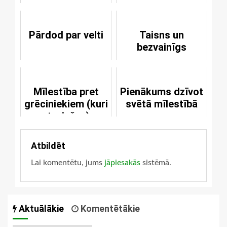
brāli
Pārdod par velti
Taisns un
bezvainīgs
Mīlestība pret
Pienākums dzīvot
grēciniekiem (kuri
svētā mīlestībā
atgriežas)
Atbildēt
Lai komentētu, jums
jāpiesakās
sistēmā.
Aktuālākie
Komentētākie