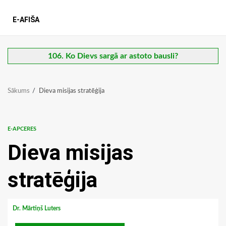
E-AFIŠA
106. Ko Dievs sargā ar astoto bausli?
Sākums
Dieva misijas stratēģija
E-APCERES
Dieva misijas
stratēģija
Dr. Mārtiņš Luters