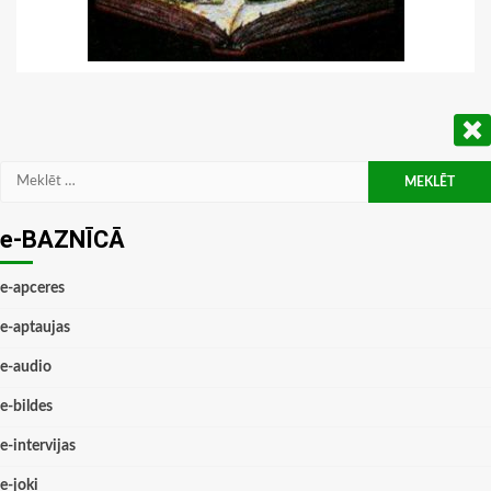
Meklēt:
e-BAZNĪCĀ
e-apceres
e-aptaujas
e-audio
e-bildes
e-intervijas
e-joki