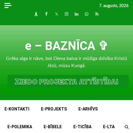
Skip
7. augusts, 2026
to
Draugiem
Facebook
Twitter
Instagram
LinkedIn
whatsapp
RSS
content
e – BAZNĪCA ✞
Grēka alga ir nāve, bet Dieva balva ir mūžīga dzīvība Kristū
Jēzū, mūsu Kungā.
E-KONTAKTI
E-PROJEKTS
E-ARHĪVS
E-POLEMIKA
E-BĪBELE
E-TICĪBA
E-LTA