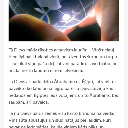
Tā Dievs mēdz rīkoties ar saviem ļaudīm – Viņš neļauj
tiem ilgi palikt vienā vietā, bet dzen tos šurpu un turpu
– ne tikai viņu pašu dēļ, lai viņi parādītu savu ticību, bet
arī, lai nestu labumu citiem cilvēkiem.
Tā Dievs ar badu dzina Ābrahāmu uz Ēģipti, lai viņš tur
paveiktu ko labu un sniegtu pareizu Dieva atziņu kaut
nedaudziem Ēģiptes iedzīvotājiem, un to Ābrahāms, bez
šaubām, arī paveica.
Tā nu Dievs uz šīs zemes visu kārto brīnumainā veidā:
Viņš sūta apustuļus un sludinātājus pie ļaudīm, kuri
nevar ne iedomāties, ka pie viņiem kāds nāks un