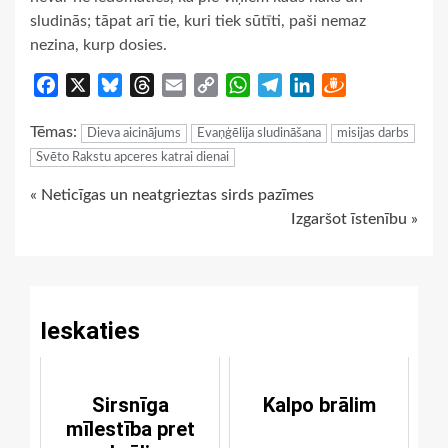
sludinās; tāpat arī tie, kuri tiek sūtīti, paši nemaz
nezina, kurp dosies.
Facebook
X
Bluesky
Threads
Email
Copy
WhatsApp
Telegram
LinkedIn
Draugiem
Link
Tēmas:
Dieva aicinājums
Evaņģēlija sludināšana
misijas darbs
Svēto Rakstu apceres katrai dienai
Continue
« Neticīgas un neatgrieztas sirds pazīmes
Izgaršot īstenību »
Reading
Ieskaties
Sirsnīga
Kalpo brālim
mīlestība pret