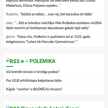
baptistu aktivitāte. Manuprāt tas lielā mērā varētu būt Džona
Makartura, Džona Paipera nopelns…
”
Roberto
: “
līdzībā es teiktu: .. suņi rej, bet karavāna iet tālāk.
”
talyc
: “
…līdz ar luterāņu mācītāja Ulda Rožkalna aiziešanu mūžībā
šķiet nomiris arī beidzamais klausāmais gabals tajā radio
”
gviclo
: “
Starp citu, Holbeins ir pazīstams arī ar 1522. gada
kokgriezumu "Luters kā Hercules Germanicuss ".
”
e – POLEMIKA
Vai kremēt mirušo ir kristīga prakse?
Par LELB arhibīskapa kalpošanas laiku
Kāpēc "nomira" e-BAZNĪCAs forums?