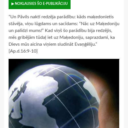
▶ NOKLAUSIES ŠO E-PUBLIKĀCIJU
“Un Pāvils naktī redzēja parādību: kāds maķedonietis
stāvēja, viņu lūgdams un sacīdams: “Nāc uz Maķedoniju
un palīdzi mums!” Kad viņš šo parādību bija redzējis,
mēs gribējām tūdaļ iet uz Maķedoniju, saprazdami, ka
Dievs mūs aicina viņiem sludināt Evaņģēliju.”
[Ap.d.16:9-10]