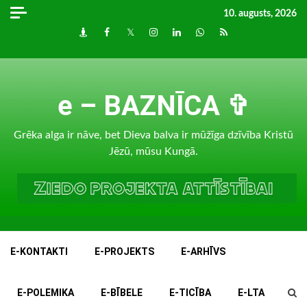
Skip
10. augusts, 2026
to
Draugiem
Facebook
Twitter
Instagram
LinkedIn
whatsapp
RSS
content
e – BAZNĪCA ✞
Grēka alga ir nāve, bet Dieva balva ir mūžīga dzīvība Kristū
Jēzū, mūsu Kungā.
E-KONTAKTI
E-PROJEKTS
E-ARHĪVS
E-POLEMIKA
E-BĪBELE
E-TICĪBA
E-LTA