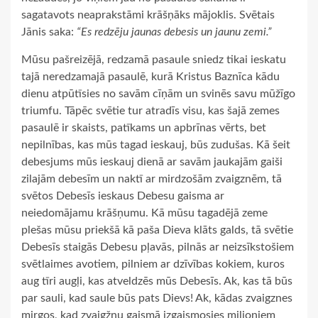
sagatavots neaprakstāmi krāšņāks mājoklis. Svētais
Jānis saka:
“Es redzēju jaunas debesis un jaunu zemi.”
Mūsu pašreizējā, redzamā pasaule sniedz tikai ieskatu
tajā neredzamajā pasaulē, kurā Kristus Baznīca kādu
dienu atpūtīsies no savām cīņām un svinēs savu mūžīgo
triumfu. Tāpēc svētie tur atradīs visu, kas šajā zemes
pasaulē ir skaists, patīkams un apbrīnas vērts, bet
nepilnības, kas mūs tagad ieskauj, būs zudušas. Kā šeit
debesjums mūs ieskauj dienā ar savām jaukajām gaiši
zilajām debesīm un naktī ar mirdzošām zvaigznēm, tā
svētos Debesīs ieskaus Debesu gaisma ar
neiedomājamu krāšņumu. Kā mūsu tagadējā zeme
plešas mūsu priekšā kā paša Dieva klāts galds, tā svētie
Debesīs staigās Debesu pļavās, pilnās ar neizsīkstošiem
svētlaimes avotiem, pilniem ar dzīvības kokiem, kuros
aug tīri augļi, kas atveldzēs mūs Debesīs. Ak, kas tā būs
par sauli, kad saule būs pats Dievs! Ak, kādas zvaigznes
mirgos, kad zvaigžņu gaismā izgaismosies miljoniem