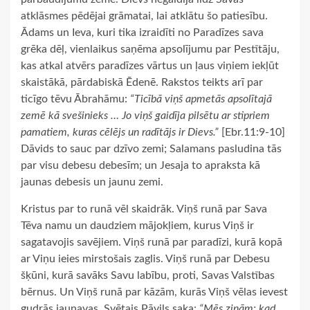
atklāsmes pēdējai grāmatai, lai atklātu šo patiesību.
Ādams un Ieva, kuri tika izraidīti no Paradīzes sava
grēka dēļ, vienlaikus saņēma apsolījumu par Pestītāju,
kas atkal atvērs paradīzes vārtus un ļaus viņiem iekļūt
skaistākā, pārdabiskā Ēdenē. Rakstos teikts arī par
ticīgo tēvu Ābrahāmu:
“Ticībā viņš apmetās apsolītajā
zemē kā svešinieks … Jo viņš gaidīja pilsētu ar stipriem
pamatiem, kuras cēlējs un radītājs ir Dievs.”
[Ebr.11:9-10]
Dāvids to sauc par dzīvo zemi; Salamans pasludina tās
par visu debesu debesīm; un Jesaja to apraksta kā
jaunas debesis un jaunu zemi.
Kristus par to runā vēl skaidrāk. Viņš runā par Sava
Tēva namu un daudziem mājokļiem, kurus Viņš ir
sagatavojis savējiem. Viņš runā par paradīzi, kurā kopā
ar Viņu ieies mirstošais zaglis. Viņš runā par Debesu
šķūni, kurā savāks Savu labību, proti, Savas Valstības
bērnus. Un Viņš runā par kāzām, kurās Viņš vēlas ievest
gudrās jaunavas. Svētais Pāvils saka:
“Mēs zinām: kad