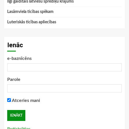
Ilgi gaidītais latviešu sprediķu krājums
Lasāmviela ticības spēkam
Luteriskās ticības apliecības
Ienāc
e-baznīcēns
Parole
Atceries mani