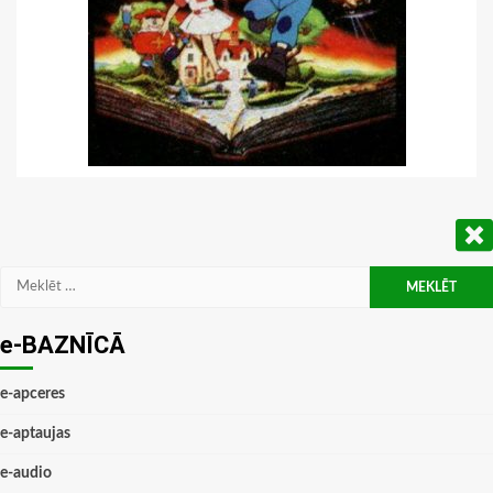
Meklēt:
e-BAZNĪCĀ
e-apceres
e-aptaujas
e-audio