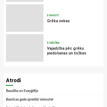
E-RAKSTI
Grēka sekas
E-MĀCĪBA
Vajadzība pēc grēku
piedošanas un ticības
Atrodi
Bauslība un Evaņģēlijs
Baznīcas gada sprediķi vienuviet