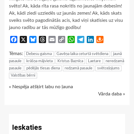
svēto! Ak, kāda rīta rasa nokritīs no jaunajām debesīm!
Ak, kādi ziedi uzziedēs uz jaunās zemes! Ak, kāds skats
sveiks svēto pagodinātās acis, kad viņi skatīsies uz visu
jauno radību ar tās mūžīgo godību!
Facebook
X
Bluesky
Threads
Email
Copy
WhatsApp
Telegram
LinkedIn
Draugiem
Link
Tēmas:
Debesu gaisma
Gavēņa laika ceturtā svētdiena
jaunā
pasaule
krāšņa mājvieta
Kristus Baznīca
Laetare
neredzamā
pasaule
pēdējās tiesas diena
redzamā pasaule
svētceļojums
Valstības bērni
Continue
« Nespēja atšķirt labu no ļauna
Vārda daba »
Reading
Ieskaties