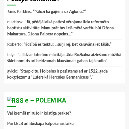
Janis Karklins
: “
"Gluži kā gājiens uz Aglonu.."
”
martinsz
: “
Jā, pēdējā laikā patiesi vērojama liela reformēto
baptistu aktivitāte. Manuprāt tas lielā mērā varētu būt Džona
Makartura, Džona Paipera nopelns…
”
Roberto
: “
līdzībā es teiktu: .. suņi rej, bet karavāna iet tālāk.
”
talyc
: “
…līdz ar luterāņu mācītāja Ulda Rožkalna aiziešanu mūžībā
šķiet nomiris arī beidzamais klausāmais gabals tajā radio
”
gviclo
: “
Starp citu, Holbeins ir pazīstams arī ar 1522. gada
kokgriezumu "Luters kā Hercules Germanicuss ".
”
e – POLEMIKA
Vai kremēt mirušo ir kristīga prakse?
Par LELB arhibīskapa kalpošanas laiku