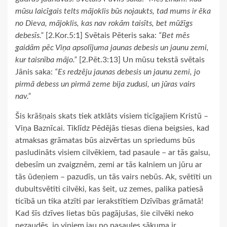
mūsu laicīgais telts mājoklis būs nojaukts, tad mums ir ēka
no Dieva, mājoklis, kas nav rokām taisīts, bet mūžīgs
debesīs.”
[2.Kor.5:1] Svētais Pēteris saka:
“Bet mēs
gaidām pēc Viņa apsolījuma jaunas debesis un jaunu zemi,
kur taisnība mājo.”
[2.Pēt.3:13] Un mūsu tekstā svētais
Jānis saka:
“Es redzēju jaunas debesis un jaunu zemi, jo
pirmā debess un pirmā zeme bija zudusi, un jūras vairs
nav.”
Šis krāšņais skats tiek atklāts visiem ticīgajiem Kristū –
Viņa Baznīcai. Tiklīdz Pēdējās tiesas diena beigsies, kad
atmaksas grāmatas būs aizvērtas un spriedums būs
pasludināts visiem cilvēkiem, tad pasaule – ar tās gaisu,
debesīm un zvaigznēm, zemi ar tās kalniem un jūru ar
tās ūdeņiem – pazudīs, un tās vairs nebūs. Ak, svētīti un
dubultsvētīti cilvēki, kas šeit, uz zemes, palika patiesā
ticībā un tika atzīti par ierakstītiem Dzīvības grāmatā!
Kad šīs dzīves lietas būs pagājušas, šie cilvēki neko
nezaudēs, jo viņiem jau no pasaules sākuma ir