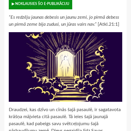
▶ NOKLAUSIES ŠO E-PUBLIKĀCIJU
“Es redzēju jaunas debesis un jaunu zemi, jo pirmā debess
un pirmā zeme bija zudusi, un jūras vairs nav.”
[Atkl.21:1]
Draudzei, kas dzīvo un cīnās šajā pasaulē, ir sagatavota
krāšņa mājvieta citā pasaulē. Tā ieies šajā jaunajā
pasaulē, kad pabeigs savu svētceļojumu šajā
pārbaudījumu zemē. Dievs negaidīja līdz Savas