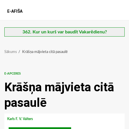
E-AFIŠA
362. Kur un kurš var baudīt Vakarēdienu?
Sākums
Krāšņa mājvieta citā pasaulē
E-APCERES
Krāšņa mājvieta citā
pasaulē
Karls F. V. Valters