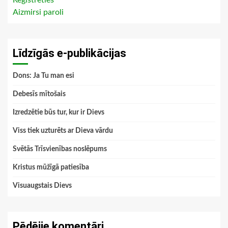
Reģistrēties
Aizmirsi paroli
Līdzīgās e-publikācijas
Dons: Ja Tu man esi
Debesīs mītošais
Izredzētie būs tur, kur ir Dievs
Viss tiek uzturēts ar Dieva vārdu
Svētās Trīsvienības noslēpums
Kristus mūžīgā patiesība
Visuaugstais Dievs
Pēdējie komentāri