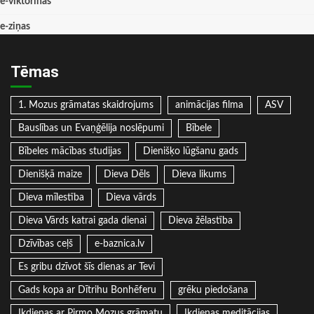
e-viktorīnas
e-ziņas
Tēmas
1. Mozus grāmatas skaidrojums
animācijas filma
ASV
Bauslības un Evaņģēlija noslēpumi
Bībele
Bībeles mācības studijas
Dienišķo lūgšanu gads
Dienišķā maize
Dieva Dēls
Dieva likums
Dieva mīlestība
Dieva vārds
Dieva Vārds katrai gada dienai
Dieva žēlastība
Dzīvības ceļš
e-baznica.lv
Es gribu dzīvot šīs dienas ar Tevi
Gads kopa ar Dītrihu Bonhēferu
grēku piedošana
Ikdienas ar Pirmo Mozus grāmatu
Ikdienas meditācijas