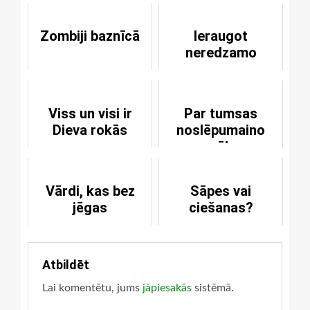
Zombiji baznīcā
Ieraugot
neredzamo
Viss un visi ir
Par tumsas
Dieva rokās
noslēpumaino
spēku
Vārdi, kas bez
Sāpes vai
jēgas
ciešanas?
Atbildēt
Lai komentētu, jums
jāpiesakās
sistēmā.