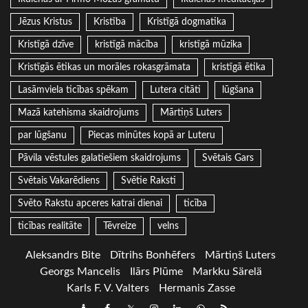
Jēzus Kristus
Kristība
Kristīgā dogmatika
Kristīgā dzīve
kristīgā mācība
kristīgā mūzika
Kristīgās ētikas un morāles rokasgrāmata
kristīgā ētika
Lasāmviela ticības spēkam
Lutera citāti
lūgšana
Mazā katehisma skaidrojums
Mārtiņš Luters
par lūgšanu
Piecas minūtes kopā ar Luteru
Pāvila vēstules galatiešiem skaidrojums
Svētais Gars
Svētais Vakarēdiens
Svētie Raksti
Svēto Rakstu apceres katrai dienai
ticība
ticības realitāte
Tēvreize
velns
Aleksandrs Bite
Dītrihs Bonhēfers
Mārtiņš Luters
Georgs Mancelis
Ilārs Plūme
Markku Särelä
Karls F. V. Valters
Hermanis Zasse