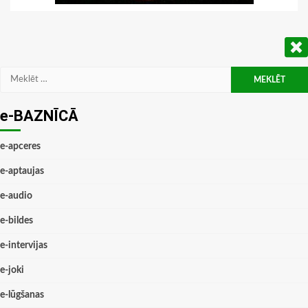
Meklēt:
e-BAZNĪCĀ
e-apceres
e-aptaujas
e-audio
e-bildes
e-intervijas
e-joki
e-lūgšanas