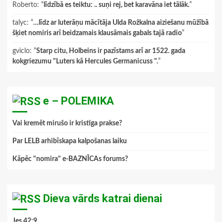
Roberto
: “
līdzībā es teiktu: .. suņi rej, bet karavāna iet tālāk.
”
talyc
: “
…līdz ar luterāņu mācītāja Ulda Rožkalna aiziešanu mūžībā
šķiet nomiris arī beidzamais klausāmais gabals tajā radio
”
gviclo
: “
Starp citu, Holbeins ir pazīstams arī ar 1522. gada
kokgriezumu "Luters kā Hercules Germanicuss ".
”
e – POLEMIKA
Vai kremēt mirušo ir kristīga prakse?
Par LELB arhibīskapa kalpošanas laiku
Kāpēc "nomira" e-BAZNĪCAs forums?
Dieva vārds katrai dienai
Jes.42:9