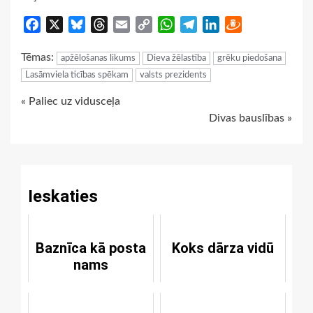
Facebook
X
Bluesky
Threads
Email
Copy
WhatsApp
Telegram
LinkedIn
Draugiem
Link
Tēmas:
apžēlošanas likums
Dieva žēlastība
grēku piedošana
Lasāmviela ticības spēkam
valsts prezidents
Continue
« Paliec uz vidusceļa
Divas bauslības »
Reading
Ieskaties
Baznīca kā posta
Koks dārza vidū
nams