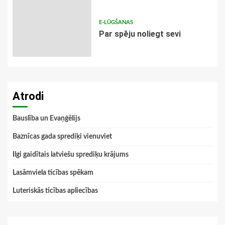
E-LŪGŠANAS
Par spēju noliegt sevi
Atrodi
Bauslība un Evaņģēlijs
Baznīcas gada sprediķi vienuviet
Ilgi gaidītais latviešu sprediķu krājums
Lasāmviela ticības spēkam
Luteriskās ticības apliecības