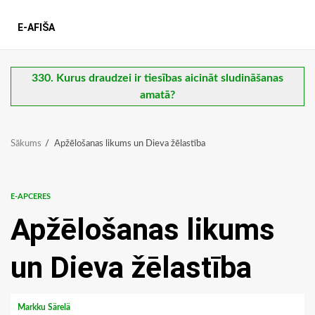
E-AFIŠA
330. Kurus draudzei ir tiesības aicināt sludināšanas
amatā?
Sākums
Apžēlošanas likums un Dieva žēlastība
E-APCERES
Apžēlošanas likums
un Dieva žēlastība
Markku Särelä