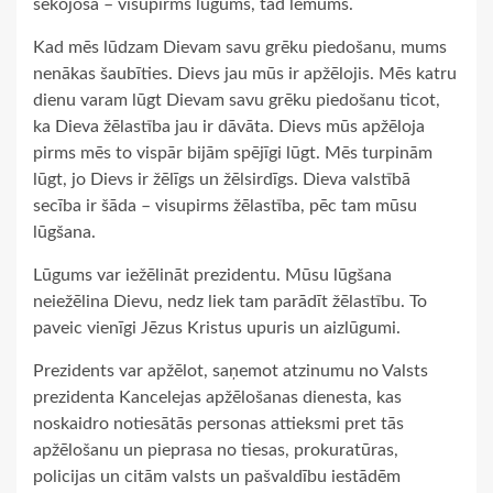
sekojoša – visupirms lūgums, tad lēmums.
Kad mēs lūdzam Dievam savu grēku piedošanu, mums
nenākas šaubīties. Dievs jau mūs ir apžēlojis. Mēs katru
dienu varam lūgt Dievam savu grēku piedošanu ticot,
ka Dieva žēlastība jau ir dāvāta. Dievs mūs apžēloja
pirms mēs to vispār bijām spējīgi lūgt. Mēs turpinām
lūgt, jo Dievs ir žēlīgs un žēlsirdīgs. Dieva valstībā
secība ir šāda – visupirms žēlastība, pēc tam mūsu
lūgšana.
Lūgums var iežēlināt prezidentu. Mūsu lūgšana
neiežēlina Dievu, nedz liek tam parādīt žēlastību. To
paveic vienīgi Jēzus Kristus upuris un aizlūgumi.
Prezidents var apžēlot, saņemot atzinumu no Valsts
prezidenta Kancelejas apžēlošanas dienesta, kas
noskaidro notiesātās personas attieksmi pret tās
apžēlošanu un pieprasa no tiesas, prokuratūras,
policijas un citām valsts un pašvaldību iestādēm