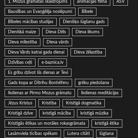
1. Mozus grāmatas skaidrojums
animācijas filma
ASV
Bauslības un Evaņģēlija noslēpumi
Bībele
Bībeles mācības studijas
Dienišķo lūgšanu gads
Dienišķā maize
Dieva Dēls
Dieva likums
Dieva mīlestība
Dieva vārds
Dieva Vārds katrai gada dienai
Dieva žēlastība
Dzīvības ceļš
e-baznica.lv
Es gribu dzīvot šīs dienas ar Tevi
Gads kopa ar Dītrihu Bonhēferu
grēku piedošana
Ikdienas ar Pirmo Mozus grāmatu
Ikdienas meditācijas
Jēzus Kristus
Kristība
Kristīgā dogmatika
Kristīgā dzīve
kristīgā mācība
kristīgā mūzika
Kristīgās ētikas un morāles rokasgrāmata
kristīgā ētika
Lasāmviela ticības spēkam
Lutera citāti
lūgšana