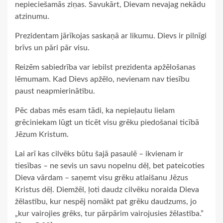
nepieciešamās ziņas. Savukārt, Dievam nevajag nekādu
atzinumu.
Prezidentam jārīkojas saskaņā ar likumu. Dievs ir pilnīgi
brīvs un pāri pār visu.
Reizēm sabiedrība var iebilst prezidenta apžēlošanas
lēmumam. Kad Dievs apžēlo, nevienam nav tiesību
paust neapmierinātību.
Pēc dabas mēs esam tādi, ka nepieļautu lielam
grēciniekam lūgt un ticēt visu grēku piedošanai ticībā
Jēzum Kristum.
Lai arī kas cilvēks būtu šajā pasaulē – ikvienam ir
tiesības – ne sevis un savu nopelnu dēļ, bet pateicoties
Dieva vārdam – saņemt visu grēku atlaišanu Jēzus
Kristus dēļ. Diemžēl, ļoti daudz cilvēku noraida Dieva
žēlastību, kur nespēj nomākt pat grēku daudzums, jo
„kur vairojies grēks, tur pārpārim vairojusies žēlastība.”