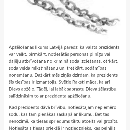
Apžēlošanas likums Latvijā paredz, ka valsts prezidents
var veikt, pirmkārt, notiesātās personas pilnīgu vai
daļēju atbrīvošana no kriminālsoda izciešanas, otrkārt,
soda veida mīkstināšanu un, treškārt, sodāmības
noņemšanu. Dažkārt mēs ziņās dzirdam, ka prezidents
šīs tiesības ir izmantojis. Svētie Raksti māca, ka arī
Dievs apžēlo. Tādēļ, lai labāk saprastu Dieva žēlastību,
salīdzināsim to ar prezidenta apžēlošanu.
Kad prezidents dāvā brīvību, notiesātajam nepiemēro
sodu, kas tam pienākas saskaņā ar likumu. Bet tas
nenozīmē, ka tiesas spriedums tiktu atcelts vai grozīts.
Notiesātais tiesas priekšā ir noziedznieks, kas pelnījis