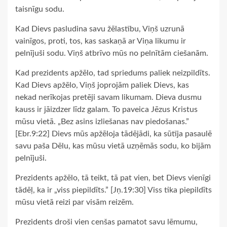
taisnīgu sodu.
Kad Dievs pasludina savu žēlastību, Viņš uzrunā
vainīgos, proti, tos, kas saskaņā ar Viņa likumu ir
pelnījuši sodu. Viņš atbrīvo mūs no pelnītām ciešanām.
Kad prezidents apžēlo, tad spriedums paliek neizpildīts.
Kad Dievs apžēlo, Viņš joprojām paliek Dievs, kas
nekad nerīkojas pretēji savam likumam. Dieva dusmu
kauss ir jāizdzer līdz galam. To paveica Jēzus Kristus
mūsu vietā. „Bez asins izliešanas nav piedošanas.”
[Ebr.9:22] Dievs mūs apžēloja tādējādi, ka sūtīja pasaulē
savu paša Dēlu, kas mūsu vietā uzņēmās sodu, ko bijām
pelnījuši.
Prezidents apžēlo, tā teikt, tā pat vien, bet Dievs vienīgi
tādēļ, ka ir „viss piepildīts.” [Jņ.19:30] Viss tika piepildīts
mūsu vietā reizi par visām reizēm.
Prezidents droši vien cenšas pamatot savu lēmumu,