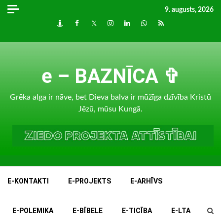
Skip
9. augusts, 2026
to
Draugiem
Facebook
Twitter
Instagram
LinkedIn
whatsapp
RSS
content
e – BAZNĪCA ✞
Grēka alga ir nāve, bet Dieva balva ir mūžīga dzīvība Kristū
Jēzū, mūsu Kungā.
E-KONTAKTI
E-PROJEKTS
E-ARHĪVS
E-POLEMIKA
E-BĪBELE
E-TICĪBA
E-LTA