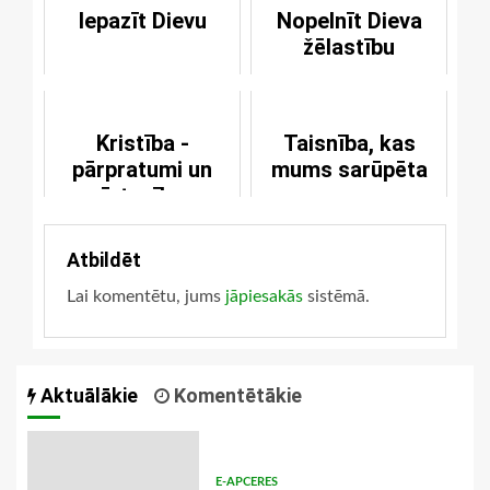
Iepazīt Dievu
Nopelnīt Dieva
žēlastību
Kristība -
Taisnība, kas
pārpratumi un
mums sarūpēta
īstenība
Atbildēt
Lai komentētu, jums
jāpiesakās
sistēmā.
Aktuālākie
Komentētākie
E-APCERES