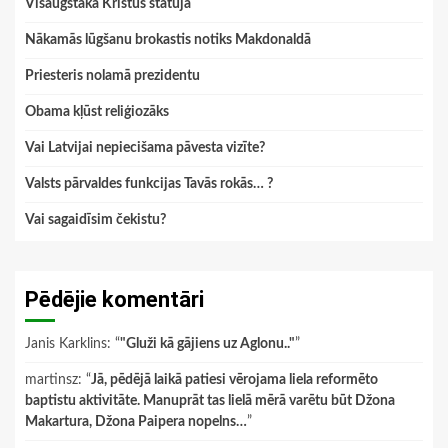
Visaugstākā Kristus statuja
Nākamās lūgšanu brokastis notiks Makdonaldā
Priesteris nolamā prezidentu
Obama kļūst reliģiozāks
Vai Latvijai nepiecišama pāvesta vizīte?
Valsts pārvaldes funkcijas Tavās rokās… ?
Vai sagaidīsim čekistu?
Pēdējie komentāri
Janis Karklins
: “
"Gluži kā gājiens uz Aglonu.."
”
martinsz
: “
Jā, pēdējā laikā patiesi vērojama liela reformēto
baptistu aktivitāte. Manuprāt tas lielā mērā varētu būt Džona
Makartura, Džona Paipera nopelns…
”