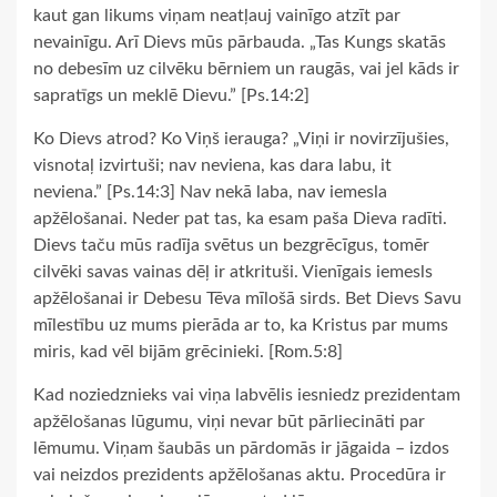
kaut gan likums viņam neatļauj vainīgo atzīt par
nevainīgu. Arī Dievs mūs pārbauda. „Tas Kungs skatās
no debesīm uz cilvēku bērniem un raugās, vai jel kāds ir
sapratīgs un meklē Dievu.” [Ps.14:2]
Ko Dievs atrod? Ko Viņš ierauga? „Viņi ir novirzījušies,
visnotaļ izvirtuši; nav neviena, kas dara labu, it
neviena.” [Ps.14:3] Nav nekā laba, nav iemesla
apžēlošanai. Neder pat tas, ka esam paša Dieva radīti.
Dievs taču mūs radīja svētus un bezgrēcīgus, tomēr
cilvēki savas vainas dēļ ir atkrituši. Vienīgais iemesls
apžēlošanai ir Debesu Tēva mīlošā sirds. Bet Dievs Savu
mīlestību uz mums pierāda ar to, ka Kristus par mums
miris, kad vēl bijām grēcinieki. [Rom.5:8]
Kad noziedznieks vai viņa labvēlis iesniedz prezidentam
apžēlošanas lūgumu, viņi nevar būt pārliecināti par
lēmumu. Viņam šaubās un pārdomās ir jāgaida – izdos
vai neizdos prezidents apžēlošanas aktu. Procedūra ir