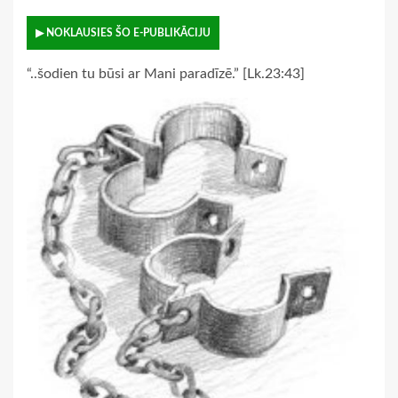
▶ NOKLAUSIES ŠO E-PUBLIKĀCIJU
“..šodien tu būsi ar Mani paradīzē.” [Lk.23:43]