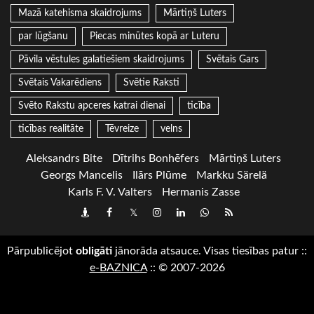
Mazā katehisma skaidrojums
Mārtiņš Luters
par lūgšanu
Piecas minūtes kopā ar Luteru
Pāvila vēstules galatiešiem skaidrojums
Svētais Gars
Svētais Vakarēdiens
Svētie Raksti
Svēto Rakstu apceres katrai dienai
ticība
ticības realitāte
Tēvreize
velns
Aleksandrs Bite
Dītrihs Bonhēfers
Mārtiņš Luters
Georgs Mancelis
Ilārs Plūme
Markku Särelä
Karls F. V. Valters
Hermanis Zasse
Draugiem
Facebook
Twitter
Instagram
LinkedIn
whatsapp
RSS
Pārpublicējot
obligāti
jānorāda atsauce. Visas tiesības patur
::
e-BAZNICA
::
© 2007-2026