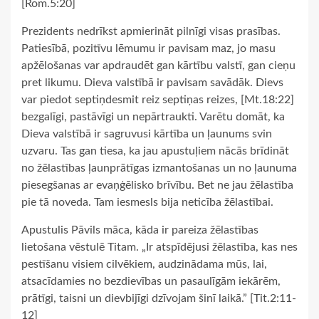
[Rom.5:20]
Prezidents nedrīkst apmierināt pilnīgi visas prasības.
Patiesībā, pozitīvu lēmumu ir pavisam maz, jo masu
apžēlošanas var apdraudēt gan kārtību valstī, gan cieņu
pret likumu. Dieva valstībā ir pavisam savādāk. Dievs
var piedot septiņdesmit reiz septiņas reizes, [Mt.18:22]
bezgalīgi, pastāvīgi un nepārtraukti. Varētu domāt, ka
Dieva valstībā ir sagruvusi kārtība un ļaunums svin
uzvaru. Tas gan tiesa, ka jau apustuļiem nācās brīdināt
no žēlastības ļaunprātīgas izmantošanas un no ļaunuma
piesegšanas ar evaņģēlisko brīvību. Bet ne jau žēlastība
pie tā noveda. Tam iesmesls bija neticība žēlastībai.
Apustulis Pāvils māca, kāda ir pareiza žēlastības
lietošana vēstulē Titam. „Ir atspīdējusi žēlastība, kas nes
pestīšanu visiem cilvēkiem, audzinādama mūs, lai,
atsacīdamies no bezdievības un pasaulīgām iekārēm,
prātīgi, taisni un dievbijīgi dzīvojam šinī laikā.” [Tit.2:11-
12]