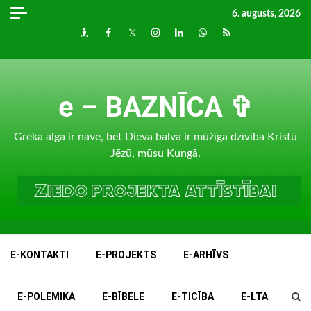
Skip
6. augusts, 2026
to
Draugiem
Facebook
Twitter
Instagram
LinkedIn
whatsapp
RSS
content
e – BAZNĪCA ✞
Grēka alga ir nāve, bet Dieva balva ir mūžīga dzīvība Kristū
Jēzū, mūsu Kungā.
E-KONTAKTI
E-PROJEKTS
E-ARHĪVS
E-POLEMIKA
E-BĪBELE
E-TICĪBA
E-LTA