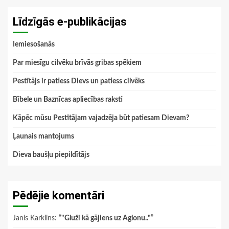
Līdzīgās e-publikācijas
Iemiesošanās
Par miesīgu cilvēku brīvās gribas spēkiem
Pestītājs ir patiess Dievs un patiess cilvēks
Bībele un Baznīcas apliecības raksti
Kāpēc mūsu Pestītājam vajadzēja būt patiesam Dievam?
Ļaunais mantojums
Dieva baušļu piepildītājs
Pēdējie komentāri
Janis Karklins
: “
"Gluži kā gājiens uz Aglonu.."
”