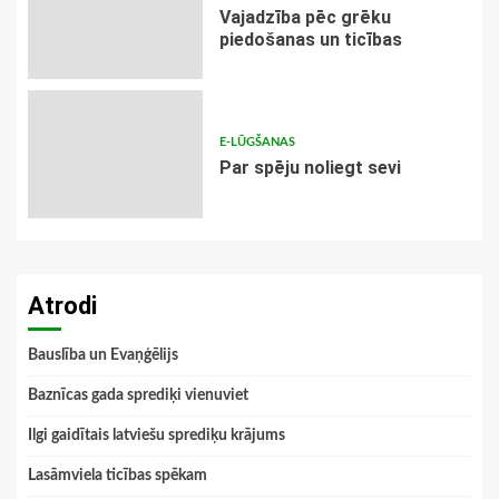
Vajadzība pēc grēku
piedošanas un ticības
E-LŪGŠANAS
Par spēju noliegt sevi
Atrodi
Bauslība un Evaņģēlijs
Baznīcas gada sprediķi vienuviet
Ilgi gaidītais latviešu sprediķu krājums
Lasāmviela ticības spēkam