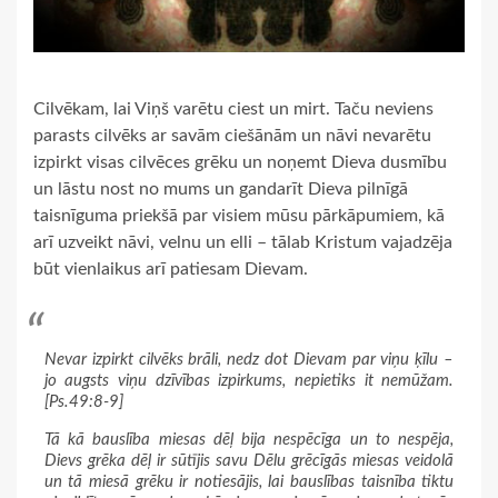
Cilvēkam, lai Viņš varētu ciest un mirt. Taču neviens
parasts cilvēks ar savām ciešānām un nāvi nevarētu
izpirkt visas cilvēces grēku un noņemt Dieva dusmību
un lāstu nost no mums un gandarīt Dieva pilnīgā
taisnīguma priekšā par visiem mūsu pārkāpumiem, kā
arī uzveikt nāvi, velnu un elli – tālab Kristum vajadzēja
būt vienlaikus arī patiesam Dievam.
Nevar izpirkt cilvēks brāli, nedz dot Dievam par viņu ķīlu –
jo augsts viņu dzīvības izpirkums, nepietiks it nemūžam.
[Ps.49:8-9]
Tā kā bauslība miesas dēļ bija nespēcīga un to nespēja,
Dievs grēka dēļ ir sūtījis savu Dēlu grēcīgās miesas veidolā
un tā miesā grēku ir notiesājis, lai bauslības taisnība tiktu