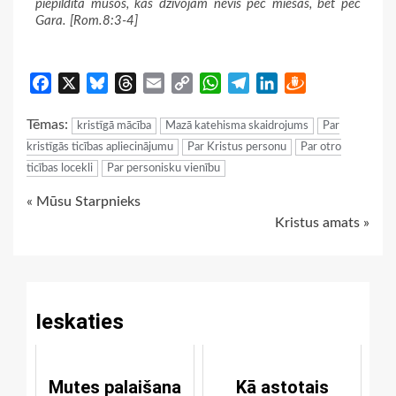
piepildīta mūsos, kas dzīvojam nevis pēc miesas, bet pēc
Gara. [Rom.8:3-4]
Facebook
X
Bluesky
Threads
Email
Copy
WhatsApp
Telegram
LinkedIn
Draugiem
Link
Tēmas:
kristīgā mācība
Mazā katehisma skaidrojums
Par
kristīgās ticības apliecinājumu
Par Kristus personu
Par otro
ticības locekli
Par personisku vienību
Continue
« Mūsu Starpnieks
Kristus amats »
Reading
Ieskaties
Mutes palaišana
Kā astotais