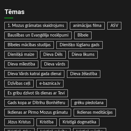
Tēmas
1. Mozus grāmatas skaidrojums
animācijas filma
ASV
Bauslības un Evaņģēlija noslēpumi
Bībele
Bībeles mācības studijas
Dienišķo lūgšanu gads
Dienišķā maize
Dieva Dēls
Dieva likums
Dieva mīlestība
Dieva vārds
Dieva Vārds katrai gada dienai
Dieva žēlastība
Dzīvības ceļš
e-baznica.lv
Es gribu dzīvot šīs dienas ar Tevi
Gads kopa ar Dītrihu Bonhēferu
grēku piedošana
Ikdienas ar Pirmo Mozus grāmatu
Ikdienas meditācijas
Jēzus Kristus
Kristība
Kristīgā dogmatika