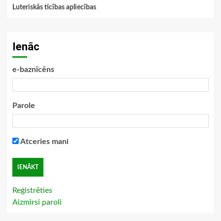
Luteriskās ticības apliecības
Ienāc
e-baznīcēns
Parole
Atceries mani
Reģistrēties
Aizmirsi paroli