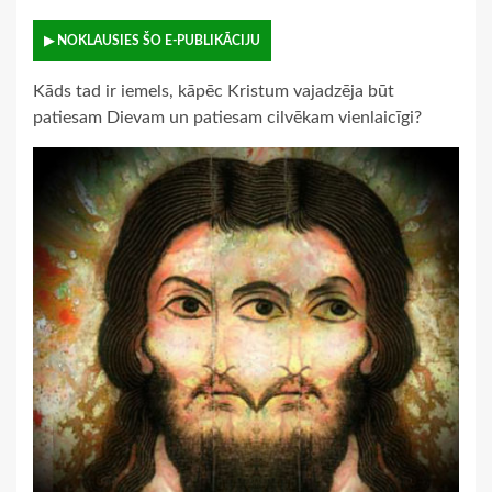
▶ NOKLAUSIES ŠO E-PUBLIKĀCIJU
Kāds tad ir iemels, kāpēc Kristum vajadzēja būt
patiesam Dievam un patiesam cilvēkam vienlaicīgi?