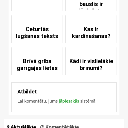
bauslis ir
jāpielieto
praktiski?
Ceturtās
Kas ir
lūgšanas teksts
kārdināšanas?
Brīvā griba
Kādi ir vislielākie
garīgajās lietās
brīnumi?
Atbildēt
Lai komentētu, jums
jāpiesakās
sistēmā.
Aktuālākie
Komentētākie