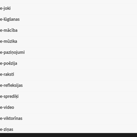
e-joki
e-lūgšanas
e-mācība
e-mūzika
e-paziņojumi
e-poēzija
e-raksti
e-refleksijas
e-sprediķi
e-video
e-viktorīnas
e-ziņas