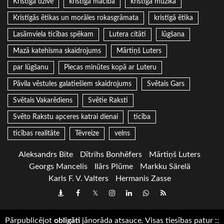
Kristīgā dzīve
kristīgā mācība
kristīgā mūzika
Kristīgās ētikas un morāles rokasgrāmata
kristīgā ētika
Lasāmviela ticības spēkam
Lutera citāti
lūgšana
Mazā katehisma skaidrojums
Mārtiņš Luters
par lūgšanu
Piecas minūtes kopā ar Luteru
Pāvila vēstules galatiešiem skaidrojums
Svētais Gars
Svētais Vakarēdiens
Svētie Raksti
Svēto Rakstu apceres katrai dienai
ticība
ticības realitāte
Tēvreize
velns
Aleksandrs Bite
Dītrihs Bonhēfers
Mārtiņš Luters
Georgs Mancelis
Ilārs Plūme
Markku Särelä
Karls F. V. Valters
Hermanis Zasse
Draugiem
Facebook
Twitter
Instagram
LinkedIn
whatsapp
RSS
Pārpublicējot
obligāti
jānorāda atsauce. Visas tiesības patur
::