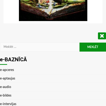
Meklēt:
e-BAZNĪCĀ
e-apceres
e-aptaujas
e-audio
e-bildes
e-intervijas