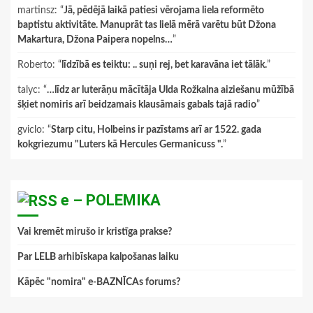
martinsz
: “
Jā, pēdējā laikā patiesi vērojama liela reformēto
baptistu aktivitāte. Manuprāt tas lielā mērā varētu būt Džona
Makartura, Džona Paipera nopelns…
”
Roberto
: “
līdzībā es teiktu: .. suņi rej, bet karavāna iet tālāk.
”
talyc
: “
…līdz ar luterāņu mācītāja Ulda Rožkalna aiziešanu mūžībā
šķiet nomiris arī beidzamais klausāmais gabals tajā radio
”
gviclo
: “
Starp citu, Holbeins ir pazīstams arī ar 1522. gada
kokgriezumu "Luters kā Hercules Germanicuss ".
”
e – POLEMIKA
Vai kremēt mirušo ir kristīga prakse?
Par LELB arhibīskapa kalpošanas laiku
Kāpēc "nomira" e-BAZNĪCAs forums?