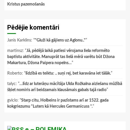
Kristus pazemošanās
Pēdējie komentāri
Janis Karklins
: “
"Gluži kā gājiens uz Aglonu.."
”
martinsz
: “
Jā, pēdējā laikā patiesi vērojama liela reformēto
baptistu aktivitāte. Manuprāt tas lielā mērā varētu būt Džona
Makartura, Džona Paipera nopelns…
”
Roberto
: “
līdzībā es teiktu: .. suņi rej, bet karavāna iet tālāk.
”
talyc
: “
…līdz ar luterāņu mācītāja Ulda Rožkalna aiziešanu mūžībā
šķiet nomiris arī beidzamais klausāmais gabals tajā radio
”
gviclo
: “
Starp citu, Holbeins ir pazīstams arī ar 1522. gada
kokgriezumu "Luters kā Hercules Germanicuss ".
”
e – POLEMIKA