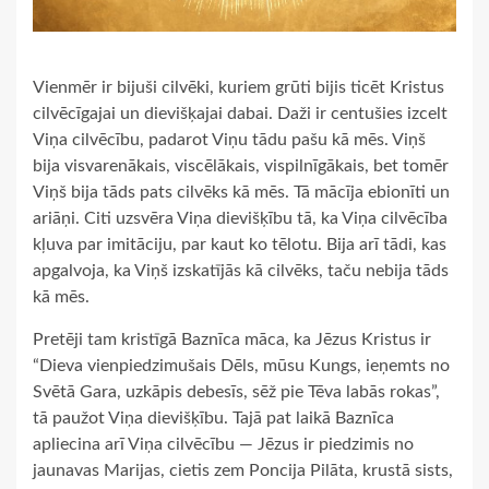
Vienmēr ir bijuši cilvēki, kuriem grūti bijis ticēt Kristus
cilvēcīgajai un dievišķajai dabai. Daži ir centušies izcelt
Viņa cilvēcību, padarot Viņu tādu pašu kā mēs. Viņš
bija visvarenākais, viscēlākais, vispilnīgākais, bet tomēr
Viņš bija tāds pats cilvēks kā mēs. Tā mācīja ebionīti un
ariāņi. Citi uzsvēra Viņa dievišķību tā, ka Viņa cilvēcība
kļuva par imitāciju, par kaut ko tēlotu. Bija arī tādi, kas
apgalvoja, ka Viņš izskatījās kā cilvēks, taču nebija tāds
kā mēs.
Pretēji tam kristīgā Baznīca māca, ka Jēzus Kristus ir
“Dieva vienpiedzimušais Dēls, mūsu Kungs, ieņemts no
Svētā Gara, uzkāpis debesīs, sēž pie Tēva labās rokas”,
tā paužot Viņa dievišķību. Tajā pat laikā Baznīca
apliecina arī Viņa cilvēcību — Jēzus ir piedzimis no
jaunavas Marijas, cietis zem Poncija Pilāta, krustā sists,