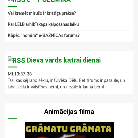
Vai kremēt mirušo ir kristīga prakse?
Par LELB arhibīskapa kalpošanas laiku
Kāpēc "nomira" e-BAZNĪCAs forums?
Dieva vārds katrai dienai
Mt.13:37-38
Tas, kas sēj labo sēklu, ir Cilvēka Dēls. Bet tīrums ir pasaule, un
labā sēkla ir Valstības bērni, un nezāle ir ļaunā bērni.
Animācijas filma