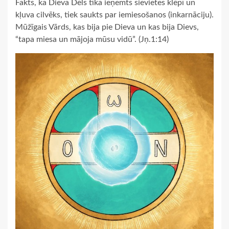
Fakts, ka Dieva Dēls tika ieņemts sievietes klēpī un
kļuva cilvēks, tiek saukts par iemiesošanos (inkarnāciju).
Mūžīgais Vārds, kas bija pie Dieva un kas bija Dievs,
“tapa miesa un mājoja mūsu vidū”. (Jņ.1:14)