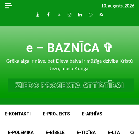
Skip
10. augusts, 2026
to
Draugiem
Facebook
Twitter
Instagram
LinkedIn
whatsapp
RSS
content
e – BAZNĪCA ✞
Grēka alga ir nāve, bet Dieva balva ir mūžīga dzīvība Kristū
Jēzū, mūsu Kungā.
E-KONTAKTI
E-PROJEKTS
E-ARHĪVS
E-POLEMIKA
E-BĪBELE
E-TICĪBA
E-LTA