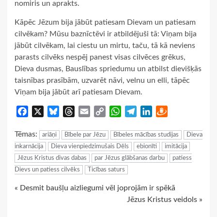
nomiris un aprakts.
Kāpēc Jēzum bija jābūt patiesam Dievam un patiesam
cilvēkam? Mūsu baznīctēvi ir atbildējuši tā: Viņam bija
jābūt cilvēkam, lai ciestu un mirtu, taču, tā kā neviens
parasts cilvēks nespēj panest visas cilvēces grēkus,
Dieva dusmas, Bauslības spriedumu un atbilst dievišķās
taisnības prasībām, uzvarēt nāvi, velnu un elli, tāpēc
Viņam bija jābūt arī patiesam Dievam.
Facebook
X
Bluesky
Threads
Email
Copy
WhatsApp
Telegram
LinkedIn
Draugiem
Link
Tēmas:
ariāņi
Bībele par Jēzu
Bībeles mācības studijas
Dieva
inkarnācija
Dieva vienpiedzimušais Dēls
ebionīti
imitācija
Jēzus Kristus divas dabas
par Jēzus glābšanas darbu
patiess
Dievs un patiess cilvēks
Ticības saturs
Continue
« Desmit baušļu aizliegumi vēl joprojām ir spēkā
Jēzus Kristus veidols »
Reading