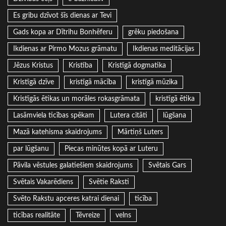
Es gribu dzīvot šīs dienas ar Tevi
Gads kopa ar Dītrihu Bonhēferu
grēku piedošana
Ikdienas ar Pirmo Mozus grāmatu
Ikdienas meditācijas
Jēzus Kristus
Kristība
Kristīgā dogmatika
Kristīgā dzīve
kristīgā mācība
kristīgā mūzika
Kristīgās ētikas un morāles rokasgrāmata
kristīgā ētika
Lasāmviela ticības spēkam
Lutera citāti
lūgšana
Mazā katehisma skaidrojums
Mārtiņš Luters
par lūgšanu
Piecas minūtes kopā ar Luteru
Pāvila vēstules galatiešiem skaidrojums
Svētais Gars
Svētais Vakarēdiens
Svētie Raksti
Svēto Rakstu apceres katrai dienai
ticība
ticības realitāte
Tēvreize
velns