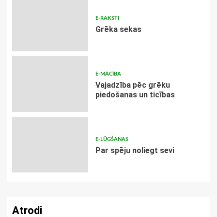
E-RAKSTI
Grēka sekas
E-MĀCĪBA
Vajadzība pēc grēku
piedošanas un ticības
E-LŪGŠANAS
Par spēju noliegt sevi
Atrodi