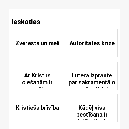
Ieskaties
Zvērests un meli
Autoritātes krīze
Ar Kristus
Lutera izprante
ciešanām ir
par sakramentālo
samaksāts par
un garīgo Kristus
visiem mūsu
miesu
grēkiem
Kristieša brīvība
Kādēļ visa
pestīšana ir
saistīta tikai ar
ticību?