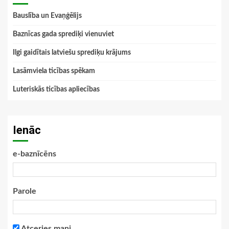
Bauslība un Evaņģēlijs
Baznīcas gada sprediķi vienuviet
Ilgi gaidītais latviešu sprediķu krājums
Lasāmviela ticības spēkam
Luteriskās ticības apliecības
Ienāc
e-baznīcēns
Parole
Atceries mani