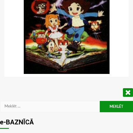
Meklēt:
e-BAZNĪCĀ