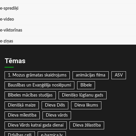
e-sprediķi
e-video
e-viktorīnas
e-ziņas
Tēmas
1. Mozus grāmatas skaidrojums
animācijas filma
ASV
Bauslības un Evaņģēlija noslēpumi
Bībele
Bībeles mācības studijas
Dienišķo lūgšanu gads
Dienišķā maize
Dieva Dēls
Dieva likums
Dieva mīlestība
Dieva vārds
Dieva Vārds katrai gada dienai
Dieva žēlastība
Dzīvības ceļš
e-baznica.lv