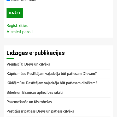
Reģistrēties
Aizmirsi paroli
Līdzīgās e-publikācijas
Vienlaicīgi Dievs un cilvēks
Kāpēc mūsu Pestītājam vajadzēja būt patiesam Dievam?
Kādēļ mūsu Pestītājam vajadzēja būt patiesam cilvēkam?
Bībele un Baznīcas apliecības raksti
Pazemošanās un tās robežas
Pestītājs ir patiess Dievs un patiess cilvēks