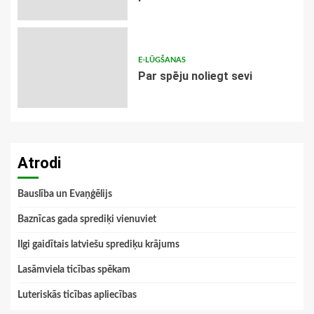
E-LŪGŠANAS
Par spēju noliegt sevi
Atrodi
Bauslība un Evaņģēlijs
Baznīcas gada sprediķi vienuviet
Ilgi gaidītais latviešu sprediķu krājums
Lasāmviela ticības spēkam
Luteriskās ticības apliecības