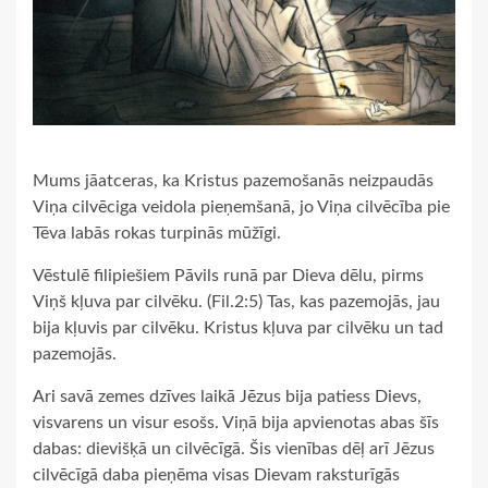
Mums jāatceras, ka Kristus pazemošanās neizpaudās
Viņa cilvēciga veidola pieņemšanā, jo Viņa cilvēcība pie
Tēva labās rokas turpinās mūžīgi.
Vēstulē filipiešiem Pāvils runā par Dieva dēlu, pirms
Viņš kļuva par cilvēku. (Fil.2:5) Tas, kas pazemojās, jau
bija kļuvis par cilvēku. Kristus kļuva par cilvēku un tad
pazemojās.
Ari savā zemes dzīves laikā Jēzus bija patiess Dievs,
visvarens un visur esošs. Viņā bija apvienotas abas šīs
dabas: dievišķā un cilvēcīgā. Šis vienības dēļ arī Jēzus
cilvēcīgā daba pieņēma visas Dievam raksturīgās