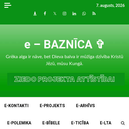
Skip
7. augusts, 2026
to
Draugiem
Facebook
Twitter
Instagram
LinkedIn
whatsapp
RSS
content
e – BAZNĪCA ✞
Grēka alga ir nāve, bet Dieva balva ir mūžīga dzīvība Kristū
Jēzū, mūsu Kungā.
E-KONTAKTI
E-PROJEKTS
E-ARHĪVS
E-POLEMIKA
E-BĪBELE
E-TICĪBA
E-LTA