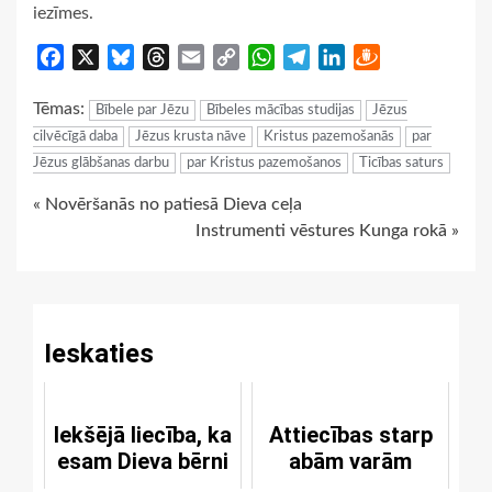
iezīmes.
Facebook
X
Bluesky
Threads
Email
Copy
WhatsApp
Telegram
LinkedIn
Draugiem
Link
Tēmas:
Bībele par Jēzu
Bībeles mācības studijas
Jēzus
cilvēcīgā daba
Jēzus krusta nāve
Kristus pazemošanās
par
Jēzus glābšanas darbu
par Kristus pazemošanos
Ticības saturs
Continue
« Novēršanās no patiesā Dieva ceļa
Instrumenti vēstures Kunga rokā »
Reading
Ieskaties
Iekšējā liecība, ka
Attiecības starp
esam Dieva bērni
abām varām