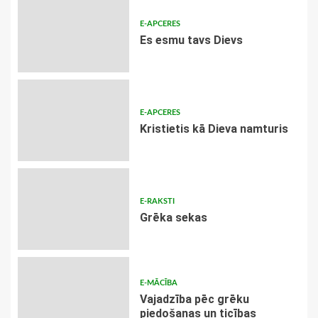
E-APCERES
Es esmu tavs Dievs
E-APCERES
Kristietis kā Dieva namturis
E-RAKSTI
Grēka sekas
E-MĀCĪBA
Vajadzība pēc grēku
piedošanas un ticības