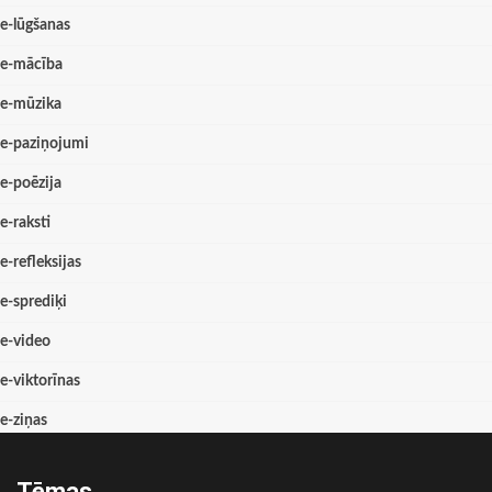
e-lūgšanas
e-mācība
e-mūzika
e-paziņojumi
e-poēzija
e-raksti
e-refleksijas
e-sprediķi
e-video
e-viktorīnas
e-ziņas
Tēmas