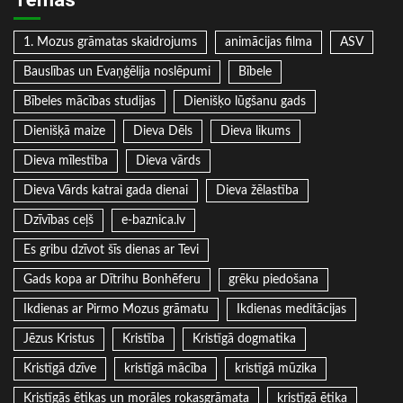
1. Mozus grāmatas skaidrojums
animācijas filma
ASV
Bauslības un Evaņģēlija noslēpumi
Bībele
Bībeles mācības studijas
Dienišķo lūgšanu gads
Dienišķā maize
Dieva Dēls
Dieva likums
Dieva mīlestība
Dieva vārds
Dieva Vārds katrai gada dienai
Dieva žēlastība
Dzīvības ceļš
e-baznica.lv
Es gribu dzīvot šīs dienas ar Tevi
Gads kopa ar Dītrihu Bonhēferu
grēku piedošana
Ikdienas ar Pirmo Mozus grāmatu
Ikdienas meditācijas
Jēzus Kristus
Kristība
Kristīgā dogmatika
Kristīgā dzīve
kristīgā mācība
kristīgā mūzika
Kristīgās ētikas un morāles rokasgrāmata
kristīgā ētika