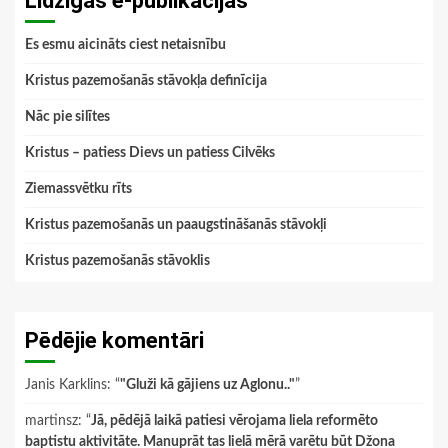
Līdzīgās e-publikācijas
Es esmu aicināts ciest netaisnību
Kristus pazemošanās stāvokļa definīcija
Nāc pie silītes
Kristus – patiess Dievs un patiess Cilvēks
Ziemassvētku rīts
Kristus pazemošanās un paaugstināšanās stāvokļi
Kristus pazemošanās stāvoklis
Pēdējie komentāri
Janis Karklins
: “
"Gluži kā gājiens uz Aglonu.."
”
martinsz
: “
Jā, pēdējā laikā patiesi vērojama liela reformēto
baptistu aktivitāte. Manuprāt tas lielā mērā varētu būt Džona