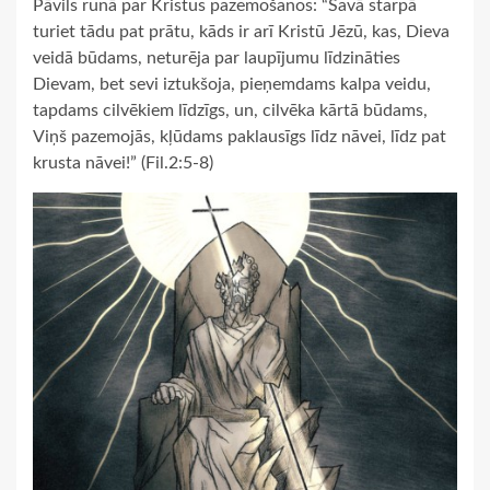
Pāvils runā par Kristus pazemošanos: “Savā starpā
turiet tādu pat prātu, kāds ir arī Kristū Jēzū, kas, Dieva
veidā būdams, neturēja par laupījumu līdzināties
Dievam, bet sevi iztukšoja, pieņemdams kalpa veidu,
tapdams cilvēkiem līdzīgs, un, cilvēka kārtā būdams,
Viņš pazemojās, kļūdams paklausīgs līdz nāvei, līdz pat
krusta nāvei!” (Fil.2:5-8)