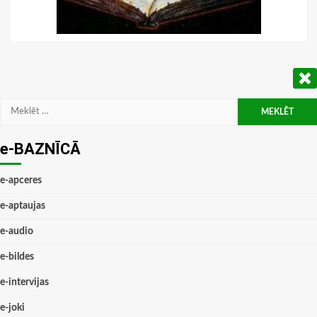
Meklēt:
e-BAZNĪCĀ
e-apceres
e-aptaujas
e-audio
e-bildes
e-intervijas
e-joki