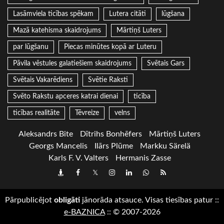
Lasāmviela ticības spēkam
Lutera citāti
lūgšana
Mazā katehisma skaidrojums
Mārtiņš Luters
par lūgšanu
Piecas minūtes kopā ar Luteru
Pāvila vēstules galatiešiem skaidrojums
Svētais Gars
Svētais Vakarēdiens
Svētie Raksti
Svēto Rakstu apceres katrai dienai
ticība
ticības realitāte
Tēvreize
velns
Aleksandrs Bite
Dītrihs Bonhēfers
Mārtiņš Luters
Georgs Mancelis
Ilārs Plūme
Markku Särelä
Karls F. V. Valters
Hermanis Zasse
Draugiem
Facebook
Twitter
Instagram
LinkedIn
whatsapp
RSS
Pārpublicējot
obligāti
jānorāda atsauce. Visas tiesības patur
::
e-BAZNICA
::
© 2007-2026