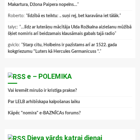
Makartura, Džona Paipera nopelns…
”
Roberto
: “
līdzībā es teiktu: .. suņi rej, bet karavāna iet tālāk.
”
talyc
: “
…līdz ar luterāņu mācītāja Ulda Rožkalna aiziešanu mūžībā
šķiet nomiris arī beidzamais klausāmais gabals tajā radio
”
gviclo
: “
Starp citu, Holbeins ir pazīstams arī ar 1522. gada
kokgriezumu "Luters kā Hercules Germanicuss ".
”
e – POLEMIKA
Vai kremēt mirušo ir kristīga prakse?
Par LELB arhibīskapa kalpošanas laiku
Kāpēc "nomira" e-BAZNĪCAs forums?
Dieva vārds katrai dienai