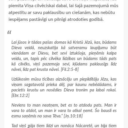
piemita Viņa cilvēciskai dabai, lai šajā pazemojumā mūs
atpestītu ar savu paklausību un ciešanām, kas nebūtu
iespējams pastāvīgi un pilnīgi atrodoties godībā.
Lai jūsos ir tādas pašas domas kā Kristū Jēzū, kas, būdams
Dieva veidā, neuzskatīja kā satveramu laupījumu būt
vienādam ar Dievu, bet sevi iztukšoja, pieņēmis kalpa
veidu, un, tapis pēc cilvēka līdzības un būdams tāds pats
kā cilvēks, viņš pazemoja sevi, kļūdams paklausīgs līdz
nāvei, līdz pat krusta nāvei. [Fil.2:5-8]
Uzlūkosim mūsu ticības aizsācēju un piepildītāju Jēzu, kas
viņam sagatavotā prieka dēļ, par kaunu nebēdādams, ir
pacietis krustu un nosēdies Dieva tronim pa labai rokai.
[Ebr.12:2]
Neviens to man neatņem, bet es to atdodu pats. Man ir
vara to atdot, un man ir vara to atkal ņemt. Šo bausli es
esmu saņēmis no sava Tēva.” [Jņ.10:18]
Tad viņš gāja tiem līdzi un nonāca Nācaretē, un bija tiem