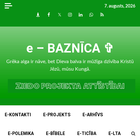
Skip
7. augusts, 2026
to
Draugiem
Facebook
Twitter
Instagram
LinkedIn
whatsapp
RSS
content
e – BAZNĪCA ✞
Grēka alga ir nāve, bet Dieva balva ir mūžīga dzīvība Kristū
Jēzū, mūsu Kungā.
E-KONTAKTI
E-PROJEKTS
E-ARHĪVS
E-POLEMIKA
E-BĪBELE
E-TICĪBA
E-LTA