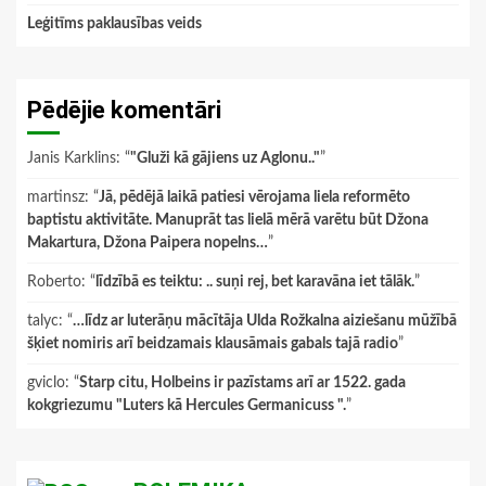
Leģitīms paklausības veids
Pēdējie komentāri
Janis Karklins
: “
"Gluži kā gājiens uz Aglonu.."
”
martinsz
: “
Jā, pēdējā laikā patiesi vērojama liela reformēto
baptistu aktivitāte. Manuprāt tas lielā mērā varētu būt Džona
Makartura, Džona Paipera nopelns…
”
Roberto
: “
līdzībā es teiktu: .. suņi rej, bet karavāna iet tālāk.
”
talyc
: “
…līdz ar luterāņu mācītāja Ulda Rožkalna aiziešanu mūžībā
šķiet nomiris arī beidzamais klausāmais gabals tajā radio
”
gviclo
: “
Starp citu, Holbeins ir pazīstams arī ar 1522. gada
kokgriezumu "Luters kā Hercules Germanicuss ".
”