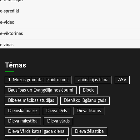
e-sprediķi
e-video
e-viktorīnas
e-ziņas
Tēmas
1. Mozus grāmatas skaidrojums
animācijas filma
ASV
Bauslības un Evaņģēlija noslēpumi
Bībele
Bībeles mācības studijas
Dienišķo lūgšanu gads
Dienišķā maize
Dieva Dēls
Dieva likums
Dieva mīlestība
Dieva vārds
Dieva Vārds katrai gada dienai
Dieva žēlastība