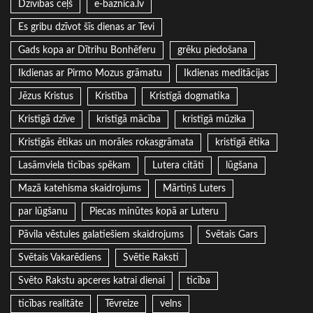
Dzīvības ceļš
e-baznica.lv
Es gribu dzīvot šīs dienas ar Tevi
Gads kopa ar Dītrihu Bonhēferu
grēku piedošana
Ikdienas ar Pirmo Mozus grāmatu
Ikdienas meditācijas
Jēzus Kristus
Kristība
Kristīgā dogmatika
Kristīgā dzīve
kristīgā mācība
kristīgā mūzika
Kristīgās ētikas un morāles rokasgrāmata
kristīgā ētika
Lasāmviela ticības spēkam
Lutera citāti
lūgšana
Mazā katehisma skaidrojums
Mārtiņš Luters
par lūgšanu
Piecas minūtes kopā ar Luteru
Pāvila vēstules galatiešiem skaidrojums
Svētais Gars
Svētais Vakarēdiens
Svētie Raksti
Svēto Rakstu apceres katrai dienai
ticība
ticības realitāte
Tēvreize
velns