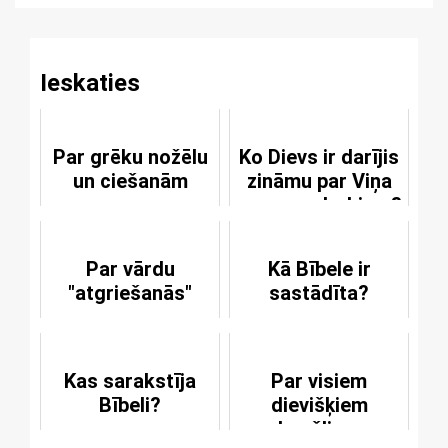
Ieskaties
Par grēku nožēlu
Ko Dievs ir darījis
un ciešanām
zināmu par Viņa
personu darbiem?
Par vārdu
Kā Bībele ir
"atgriešanās"
sastādīta?
Kas sarakstīja
Par visiem
Bībeli?
dievišķiem
baušļiem