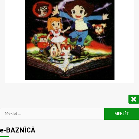
Meklēt:
e-BAZNĪCĀ