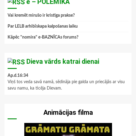
e – POLEMIKA
Vai kremēt mirušo ir kristīga prakse?
Par LELB arhibīskapa kalpošanas laiku
Kāpēc "nomira" e-BAZNĪCAs forums?
Dieva vārds katrai dienai
Ap.d.16:34
Viņš tos veda savā namā, sēdināja pie galda un priecājās ar visu
savu namu, ka ticēja Dievam.
Animācijas filma