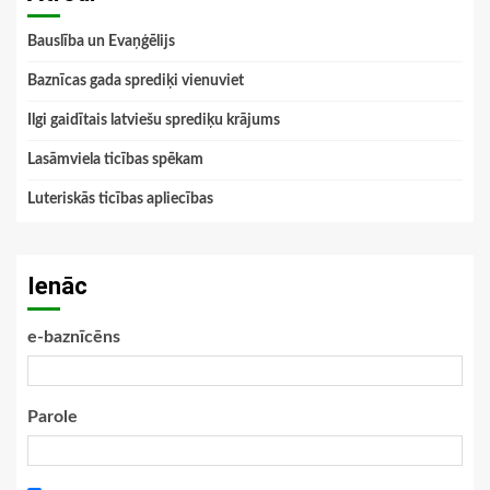
Bauslība un Evaņģēlijs
Baznīcas gada sprediķi vienuviet
Ilgi gaidītais latviešu sprediķu krājums
Lasāmviela ticības spēkam
Luteriskās ticības apliecības
Ienāc
e-baznīcēns
Parole