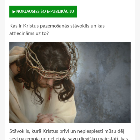
▶ NOKLAUSIES ŠO E-PUBLIKĀCIJU
Kas ir Kristus pazemošanās stāvoklis un kas
attiecināms uz to?
Stāvoklis, kurā Kristus brīvi un nepiespiesti mūsu dēļ
sevi pazemoja un nelietoja savu dievišķo majestāti, kas