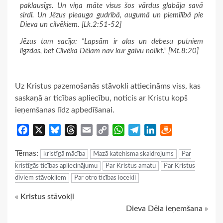
paklausīgs. Un viņa māte visus šos vārdus glabāja savā
sirdī. Un Jēzus pieauga gudrībā, augumā un piemīlībā pie
Dieva un cilvēkiem. [Lk.2:51-52]
Jēzus tam sacīja: “Lapsām ir alas un debesu putniem
ligzdas, bet Cilvēka Dēlam nav kur galvu nolikt.” [Mt.8:20]
Uz Kristus pazemošanās stāvokli attiecināms viss, kas
saskaņā ar ticības apliecību, noticis ar Kristu kopš
ieņemšanas līdz apbedīšanai.
Facebook
X
Bluesky
Threads
Email
Copy
WhatsApp
Telegram
LinkedIn
Draugiem
Link
Tēmas:
kristīgā mācība
Mazā katehisma skaidrojums
Par
kristīgās ticības apliecinājumu
Par Kristus amatu
Par Kristus
diviem stāvokļiem
Par otro ticības locekli
Continue
« Kristus stāvokļi
Dieva Dēla ieņemšana »
Reading