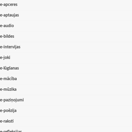
e-apceres
e-aptaujas
e-audio
e-bildes
e-intervijas
e-joki
e-lūgšanas
e-mācība
e-mūzika
e-paziņojumi
e-poēzija
e-raksti
e-refleksijas