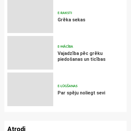
E-RAKSTI
Grēka sekas
E-MĀCĪBA
Vajadzība pēc grēku
piedošanas un ticības
E-LŪGŠANAS
Par spēju noliegt sevi
Atrodi