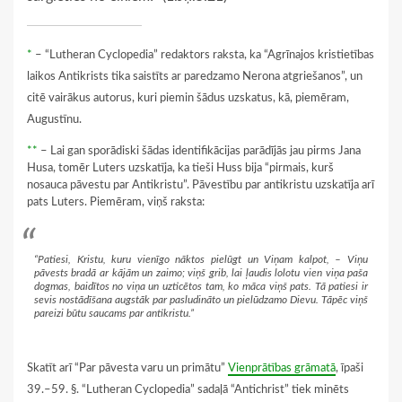
*
– “Lutheran Cyclopedia” redaktors raksta, ka “Agrīnajos kristietības
laikos Antikrists tika saistīts ar paredzamo Nerona atgriešanos”, un
citē vairākus autorus, kuri piemin šādus uzskatus, kā, piemēram,
Augustīnu.
**
– Lai gan sporādiski šādas identifikācijas parādījās jau pirms Jana
Husa, tomēr Luters uzskatīja, ka tieši Huss bija “pirmais, kurš
nosauca pāvestu par Antikristu”. Pāvestību par antikristu uzskatīja arī
pats Luters. Piemēram, viņš raksta:
“Patiesi, Kristu, kuru vienīgo nāktos pielūgt un Viņam kalpot, – Viņu
pāvests bradā ar kājām un zaimo; viņš grib, lai ļaudis lolotu vien viņa paša
dogmas, baidītos no viņa un uzticētos tam, ko māca viņš pats. Tā patiesi ir
sevis nostādīšana augstāk par pasludināto un pielūdzamo Dievu. Tāpēc viņš
pareizi būtu saucams par antikristu.”
Skatīt arī “Par pāvesta varu un primātu”
Vienprātības grāmatā
, īpaši
39.–59. §. “Lutheran Cyclopedia” sadaļā “Antichrist” tiek minēts