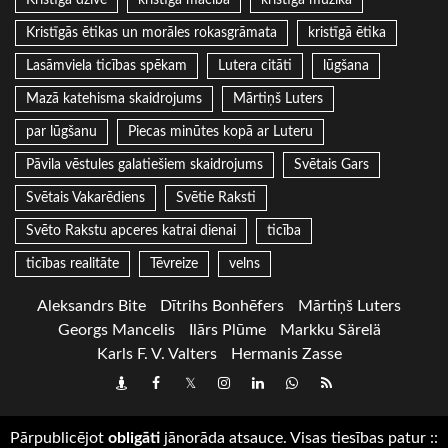
Kristīgās ētikas un morāles rokasgrāmata
kristīgā ētika
Lasāmviela ticības spēkam
Lutera citāti
lūgšana
Mazā katehisma skaidrojums
Mārtiņš Luters
par lūgšanu
Piecas minūtes kopā ar Luteru
Pāvila vēstules galatiešiem skaidrojums
Svētais Gars
Svētais Vakarēdiens
Svētie Raksti
Svēto Rakstu apceres katrai dienai
ticība
ticības realitāte
Tēvreize
velns
Aleksandrs Bite
Dītrihs Bonhēfers
Mārtiņš Luters
Georgs Mancelis
Ilārs Plūme
Markku Särelä
Karls F. V. Valters
Hermanis Zasse
Draugiem
Facebook
Twitter
Instagram
LinkedIn
whatsapp
RSS
Pārpublicējot
obligāti
jānorāda atsauce. Visas tiesības patur
::