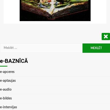
Meklēt:
e-BAZNĪCĀ
e-apceres
e-aptaujas
e-audio
e-bildes
e-intervijas