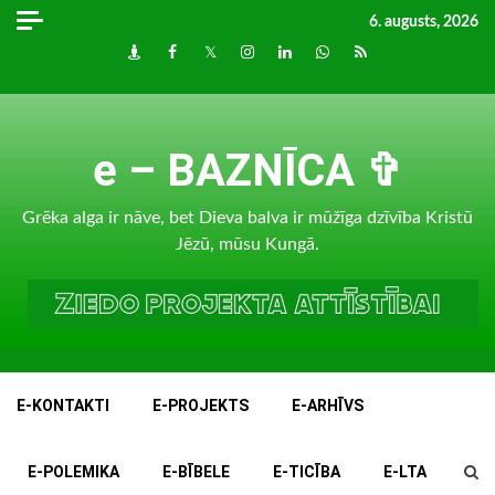
Skip
6. augusts, 2026
to
Draugiem
Facebook
Twitter
Instagram
LinkedIn
whatsapp
RSS
content
e – BAZNĪCA ✞
Grēka alga ir nāve, bet Dieva balva ir mūžīga dzīvība Kristū
Jēzū, mūsu Kungā.
E-KONTAKTI
E-PROJEKTS
E-ARHĪVS
E-POLEMIKA
E-BĪBELE
E-TICĪBA
E-LTA