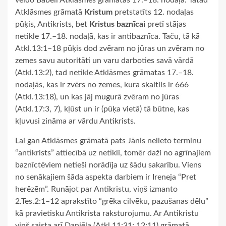
Atklāsmes grāmatā
Kristum
pretstatīts 12. nodaļas
pūķis, Antikrists, bet
Kristus baznīcai
pretī stājas
netikle 17.–18. nodaļā, kas ir antibaznīca. Taču, tā kā
Atkl.13:1–18 pūķis dod zvēram no jūras un zvēram no
zemes savu autoritāti un varu darboties savā vārdā
(Atkl.13:2), tad netikle Atklāsmes grāmatas 17.–18.
nodaļās, kas ir zvērs no zemes, kura skaitlis ir 666
(Atkl.13:18), un kas jāj mugurā zvēram no jūras
(Atkl.17:3, 7), kļūst un ir (pūķa vietā) tā būtne, kas
kļuvusi zināma ar vārdu Antikrists.
Lai gan Atklāsmes grāmatā pats Jānis nelieto terminu
“antikrists” attiecībā uz netikli, tomēr daži no agrīnajiem
baznīctēviem netieši norādīja uz šādu sakarību. Viens
no senākajiem šāda aspekta darbiem ir Ireneja “Pret
herēzēm”. Runājot par Antikristu, viņš izmanto
2.Tes.2:1–12 aprakstīto “grēka cilvēku, pazušanas dēlu”
kā pravietisku Antikrista raksturojumu. Ar Antikristu
viņš saista arī Daniēla (Atkl.11:31; 12:11) grāmatā