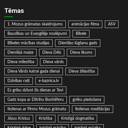
Tēmas
1. Mozus grāmatas skaidrojums
animācijas filma
ASV
Bauslības un Evaņģēlija noslēpumi
Bībele
Bībeles mācības studijas
Dienišķo lūgšanu gads
Dienišķā maize
Dieva Dēls
Dieva likums
Dieva mīlestība
Dieva vārds
Dieva Vārds katrai gada dienai
Dieva žēlastība
Dzīvības ceļš
e-baznica.lv
Es gribu dzīvot šīs dienas ar Tevi
Gads kopa ar Dītrihu Bonhēferu
grēku piedošana
Ikdienas ar Pirmo Mozus grāmatu
Ikdienas meditācijas
Jēzus Kristus
Kristība
Kristīgā dogmatika
Kristīgā dzīve
kristīgā mācība
kristīgā mūzika