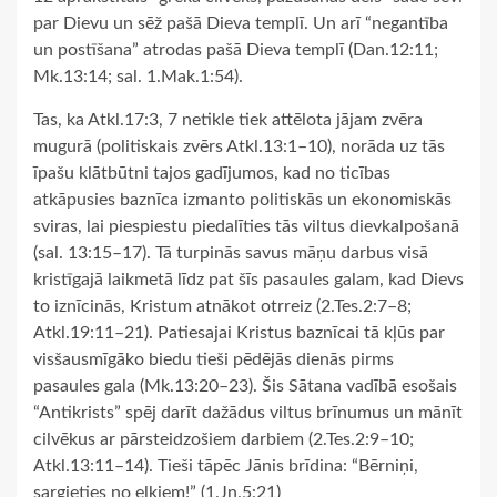
par Dievu un sēž pašā Dieva templī. Un arī “negantība
un postīšana” atrodas pašā Dieva templī (Dan.12:11;
Mk.13:14; sal. 1.Mak.1:54).
Tas, ka Atkl.17:3, 7 netikle tiek attēlota jājam zvēra
mugurā (politiskais zvērs Atkl.13:1–10), norāda uz tās
īpašu klātbūtni tajos gadījumos, kad no ticības
atkāpusies baznīca izmanto politiskās un ekonomiskās
sviras, lai piespiestu piedalīties tās viltus dievkalpošanā
(sal. 13:15–17). Tā turpinās savus māņu darbus visā
kristīgajā laikmetā līdz pat šīs pasaules galam, kad Dievs
to iznīcinās, Kristum atnākot otrreiz (2.Tes.2:7–8;
Atkl.19:11–21). Patiesajai Kristus baznīcai tā kļūs par
visšausmīgāko biedu tieši pēdējās dienās pirms
pasaules gala (Mk.13:20–23). Šis Sātana vadībā esošais
“Antikrists” spēj darīt dažādus viltus brīnumus un mānīt
cilvēkus ar pārsteidzošiem darbiem (2.Tes.2:9–10;
Atkl.13:11–14). Tieši tāpēc Jānis brīdina: “Bērniņi,
sargieties no elkiem!” (1.Jņ.5:21)