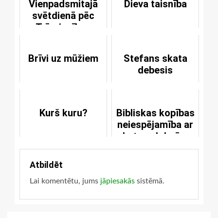
Vienpadsmitajā
Dieva taisnība
svētdienā pēc
Trīsvienības
svētkiem
Brīvi uz mūžiem
Stefans skata
debesis
Kurš kuru?
Bibliskas kopības
neiespējamība ar
heterodoksām
baznīcām
Atbildēt
Lai komentētu, jums
jāpiesakās
sistēmā.