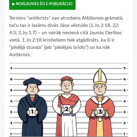
▶ NOKLAUSIES ŠO E-PUBLIKĀCIJU
Termins “antikrists” nav atrodams Atklāsmes grāmatā,
taču tas ir lasāms divās Jāņa vēstulēs (1.Jņ.2:18, 22;
4:3; 2.Jņ.1:7) – un vairāk nevienā citā Jaunās Derības
vietā. 1.Jņ.2:18 kristiešiem tiek atgādināts, ka šī ir
“pēdējā stunda” (jeb “pēdējais brīdis”) un ka nāk
Antikrists.