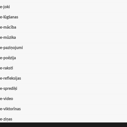
e-joki
e-lūgšanas
e-mācība
e-mūzika
e-paziņojumi
e-poēzija
e-raksti
e-refleksijas
e-sprediķi
e-video
e-viktorīnas
e-ziņas