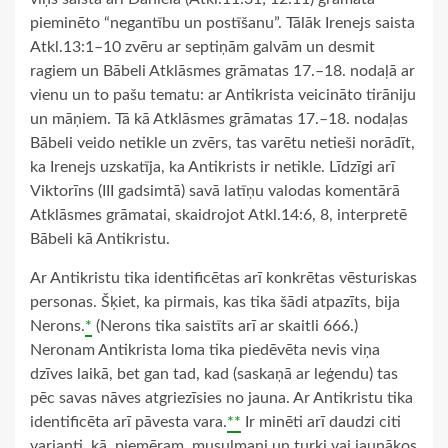
pieminēto “negantību un postīšanu”. Tālāk Irenejs saista
Atkl.13:1–10 zvēru ar septiņām galvām un desmit
ragiem un Bābeli Atklāsmes grāmatas 17.–18. nodaļā ar
vienu un to pašu tematu: ar Antikrista veicināto tirāniju
un māņiem. Tā kā Atklāsmes grāmatas 17.–18. nodaļas
Bābeli veido netikle un zvērs, tas varētu netieši norādīt,
ka Irenejs uzskatīja, ka Antikrists ir netikle. Līdzīgi arī
Viktorīns (III gadsimtā) savā latīņu valodas komentārā
Atklāsmes grāmatai, skaidrojot Atkl.14:6, 8, interpretē
Bābeli kā Antikristu.
Ar Antikristu tika identificētas arī konkrētas vēsturiskas
personas. Šķiet, ka pirmais, kas tika šādi atpazīts, bija
Nerons.
*
(Nerons tika saistīts arī ar skaitli 666.)
Neronam Antikrista loma tika piedēvēta nevis viņa
dzīves laikā, bet gan tad, kad (saskaņā ar leģendu) tas
pēc savas nāves atgriezīsies no jauna. Ar Antikristu tika
identificēta arī pāvesta vara.
**
Ir minēti arī daudzi citi
varianti, kā, piemēram, musulmaņi un turki vai jaunākos