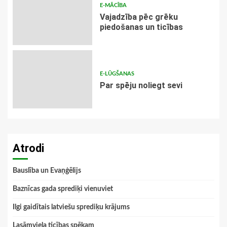
E-MĀCĪBA
Vajadzība pēc grēku
piedošanas un ticības
E-LŪGŠANAS
Par spēju noliegt sevi
Atrodi
Bauslība un Evaņģēlijs
Baznīcas gada sprediķi vienuviet
Ilgi gaidītais latviešu sprediķu krājums
Lasāmviela ticības spēkam