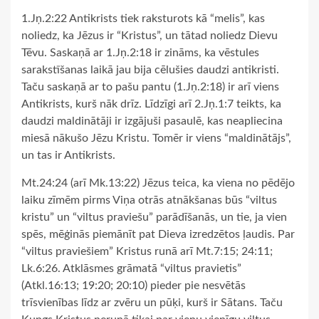
1.Jņ.2:22 Antikrists tiek raksturots kā “melis”, kas
noliedz, ka Jēzus ir “Kristus”, un tātad noliedz Dievu
Tēvu. Saskaņā ar 1.Jņ.2:18 ir zināms, ka vēstules
sarakstīšanas laikā jau bija cēlušies daudzi antikristi.
Taču saskaņā ar to pašu pantu (1.Jņ.2:18) ir arī viens
Antikrists, kurš nāk drīz. Līdzīgi arī 2.Jņ.1:7 teikts, ka
daudzi maldinātāji ir izgājuši pasaulē, kas neapliecina
miesā nākušo Jēzu Kristu. Tomēr ir viens “maldinātājs”,
un tas ir Antikrists.
Mt.24:24 (arī Mk.13:22) Jēzus teica, ka viena no pēdējo
laiku zīmēm pirms Viņa otrās atnākšanas būs “viltus
kristu” un “viltus praviešu” parādīšanās, un tie, ja vien
spēs, mēģinās piemānīt pat Dieva izredzētos ļaudis. Par
“viltus praviešiem” Kristus runā arī Mt.7:15; 24:11;
Lk.6:26. Atklāsmes grāmatā “viltus pravietis”
(Atkl.16:13; 19:20; 20:10) pieder pie nesvētās
trīsvienības līdz ar zvēru un pūķi, kurš ir Sātans. Taču