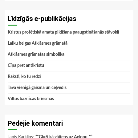
Līdzīgās e-publikācijas
Kristus profētiskā amata pildīšana paaugstināšanās stāvoklī
Laiku beigas Atklāsmes grāmatā
Atklāsmes grāmatas simbolika
Cīņa pret antikristu
Raksti, ko tu redzi
Tava vienīgā gaisma un ceļvedis
Viltus baznīcas briesmas
Pēdējie komentāri
Janis Karklins
: “
"Gluži kā gājiens uz Aglonu.."
”