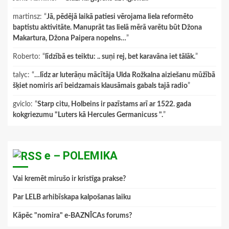
martinsz
: “
Jā, pēdējā laikā patiesi vērojama liela reformēto
baptistu aktivitāte. Manuprāt tas lielā mērā varētu būt Džona
Makartura, Džona Paipera nopelns…
”
Roberto
: “
līdzībā es teiktu: .. suņi rej, bet karavāna iet tālāk.
”
talyc
: “
…līdz ar luterāņu mācītāja Ulda Rožkalna aiziešanu mūžībā
šķiet nomiris arī beidzamais klausāmais gabals tajā radio
”
gviclo
: “
Starp citu, Holbeins ir pazīstams arī ar 1522. gada
kokgriezumu "Luters kā Hercules Germanicuss ".
”
e – POLEMIKA
Vai kremēt mirušo ir kristīga prakse?
Par LELB arhibīskapa kalpošanas laiku
Kāpēc "nomira" e-BAZNĪCAs forums?