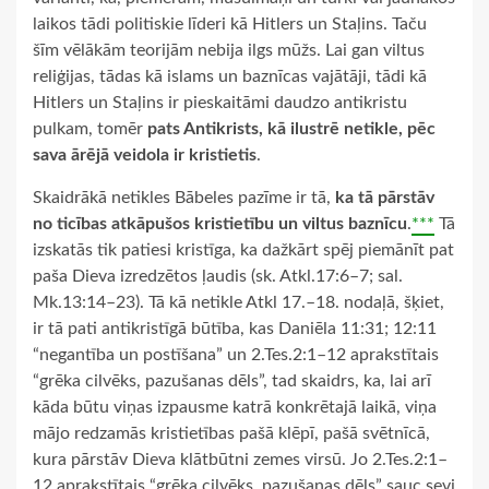
laikos tādi politiskie līderi kā Hitlers un Staļins. Taču
šīm vēlākām teorijām nebija ilgs mūžs. Lai gan viltus
reliģijas, tādas kā islams un baznīcas vajātāji, tādi kā
Hitlers un Staļins ir pieskaitāmi daudzo antikristu
pulkam, tomēr
pats Antikrists, kā ilustrē netikle, pēc
sava ārējā veidola ir kristietis
.
Skaidrākā netikles Bābeles pazīme ir tā,
ka tā pārstāv
no ticības atkāpušos kristietību un viltus baznīcu
.
***
Tā
izskatās tik patiesi kristīga, ka dažkārt spēj piemānīt pat
paša Dieva izredzētos ļaudis (sk. Atkl.17:6–7; sal.
Mk.13:14–23). Tā kā netikle Atkl 17.–18. nodaļā, šķiet,
ir tā pati antikristīgā būtība, kas Daniēla 11:31; 12:11
“negantība un postīšana” un 2.Tes.2:1–12 aprakstītais
“grēka cilvēks, pazušanas dēls”, tad skaidrs, ka, lai arī
kāda būtu viņas izpausme katrā konkrētajā laikā, viņa
mājo redzamās kristietības pašā klēpī, pašā svētnīcā,
kura pārstāv Dieva klātbūtni zemes virsū. Jo 2.Tes.2:1–
12 aprakstītais “grēka cilvēks, pazušanas dēls” sauc sevi