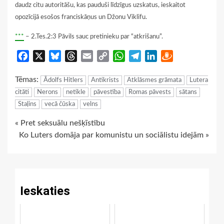
daudz citu autoritāšu, kas pauduši līdzīgus uzskatus, ieskaitot
opozīcijā esošos franciskāņus un Džonu Viklifu.
***
– 2.Tes.2:3 Pāvils sauc pretinieku par “atkrišanu”.
Facebook
X
Bluesky
Threads
Email
Copy
WhatsApp
Telegram
LinkedIn
Draugiem
Link
Tēmas:
Ādolfs Hitlers
Antikrists
Atklāsmes grāmata
Lutera
citāti
Nerons
netikle
pāvestība
Romas pāvests
sātans
Staļins
vecā čūska
velns
Continue
« Pret seksuālu nešķīstību
Ko Luters domāja par komunistu un sociālistu idejām »
Reading
Ieskaties