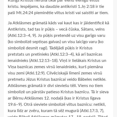
Kungs Kristus nerunā tikai par vienu vienīgu viltus
kristu. Iespējams, ka daudzie antikristi 1.Jņ 2:18 ir tie
paši Mt.24:24 pieminētie viltus kristi vai saistīti ar tiem.
Ja Atklāsmes grāmatā kāds vai kaut kas ir jāidentificē kā
Antikrists, tad tas ir pūķis – vecā čūska, Sātans, velns
(Atkl.12:3–4, 9). Jo pūķis pretendē uz visu garīgo varu
(ko simbolizē septiņas galvas) un visu laicīgo varu (ko
simbolizē desmit ragi). Tādējādi pūķis ir Kristus
pretstats un pretinieks (Atkl.12:3–4), kā arī baznīcas
ienaidnieks (Atkl.12:13–18). Viņš ir lielākais Kristus un
Viņa baznīcas zemes virsū ienaidnieks, kurš piemāna
visu zemi (Atkl.12:9). Cilvēciskajā līmenī zemes virsū
pretmetu Jēzus Kristus baznīcai veido Bābeles netikle.
Atklāsmes grāmatā ir divi sieviešu tēli. Viens no tiem
simbolizē un pārstāv patieso Kristus baznīcu. Tā ir sieva
ar Bērnu Atklāsmes 12. nodaļā (kas ir Kristus līgava
19:6–9). Otrā sieviete simbolizē viltus baznīcu: netikli,
kura līdz ar zvēru, kuram tā sēž mugurā (Atkl.17:3, 7),
veido Bābeli Atklāsmes grāmatas 17.–18. nodaļā. Tātad