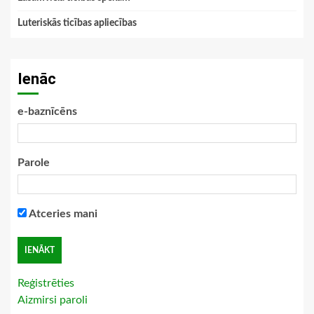
Luteriskās ticības apliecības
Ienāc
e-baznīcēns
Parole
Atceries mani
Reģistrēties
Aizmirsi paroli