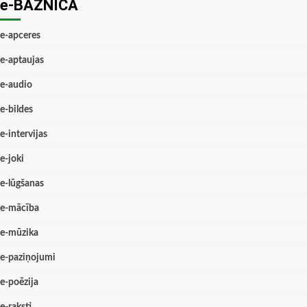
e-BAZNĪCĀ
e-apceres
e-aptaujas
e-audio
e-bildes
e-intervijas
e-joki
e-lūgšanas
e-mācība
e-mūzika
e-paziņojumi
e-poēzija
e-raksti