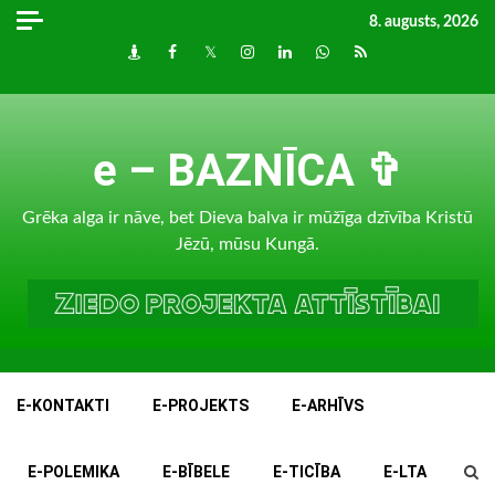
Skip
8. augusts, 2026
to
Draugiem
Facebook
Twitter
Instagram
LinkedIn
whatsapp
RSS
content
e – BAZNĪCA ✞
Grēka alga ir nāve, bet Dieva balva ir mūžīga dzīvība Kristū
Jēzū, mūsu Kungā.
E-KONTAKTI
E-PROJEKTS
E-ARHĪVS
E-POLEMIKA
E-BĪBELE
E-TICĪBA
E-LTA