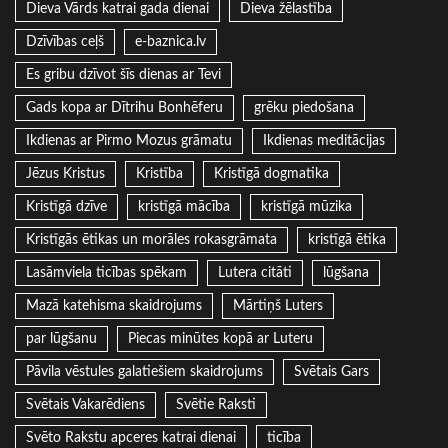
Dieva Vārds katrai gada dienai
Dieva žēlastība
Dzīvības ceļš
e-baznica.lv
Es gribu dzīvot šīs dienas ar Tevi
Gads kopa ar Dītrihu Bonhēferu
grēku piedošana
Ikdienas ar Pirmo Mozus grāmatu
Ikdienas meditācijas
Jēzus Kristus
Kristība
Kristīgā dogmatika
Kristīgā dzīve
kristīgā mācība
kristīgā mūzika
Kristīgās ētikas un morāles rokasgrāmata
kristīgā ētika
Lasāmviela ticības spēkam
Lutera citāti
lūgšana
Mazā katehisma skaidrojums
Mārtiņš Luters
par lūgšanu
Piecas minūtes kopā ar Luteru
Pāvila vēstules galatiešiem skaidrojums
Svētais Gars
Svētais Vakarēdiens
Svētie Raksti
Svēto Rakstu apceres katrai dienai
ticība