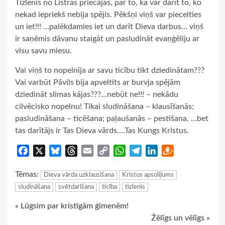
Tizlenis no Listras priecājas, par to, ka var darīt to, ko
nekad iepriekš nebija spējis. Pēkšņi viņš var piecelties
un iet!!! …palēkdamies iet un darīt Dieva darbus… viņš
ir saņēmis dāvanu staigāt un pasludināt evaņģēliju ar
visu savu miesu.
Vai viņš to nopelnīja ar savu ticību tikt dziedinātam???
Vai varbūt Pāvils bija apveltīts ar burvja spējām
dziedināt slimas kājas???…nebūt ne!!! – nekādu
cilvēcisko nopelnu! Tikai sludināšana – klausīšanās;
pasludināšana – ticēšana; paļaušanās – pestīšana. …bet
tas darītājs ir Tas Dieva vārds….Tas Kungs Kristus.
Facebook
X
Bluesky
Threads
Email
Copy
WhatsApp
Telegram
LinkedIn
Draugiem
Link
Tēmas:
Dieva vārda uzklausīšana
Kristus apsolījums
sludināšana
svētdarīšana
ticība
tizlenis
Continue
« Lūgsim par kristīgām ģimenēm!
Žēlīgs un vēlīgs »