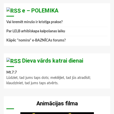
e – POLEMIKA
Vai kremēt mirušo ir kristīga prakse?
Par LELB arhibīskapa kalpošanas laiku
Kāpēc "nomira" e-BAZNĪCAs forums?
Dieva vārds katrai dienai
Mt.7:7
Lūdziet, tad jums taps dots; meklējiet, tad jūs atradīsit;
klaudziniet, tad jums taps atvērts.
Animācijas filma