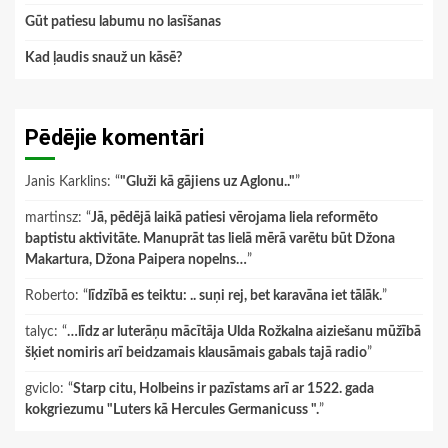
Gūt patiesu labumu no lasīšanas
Kad ļaudis snauž un kāsē?
Pēdējie komentāri
Janis Karklins
: “
"Gluži kā gājiens uz Aglonu.."
”
martinsz
: “
Jā, pēdējā laikā patiesi vērojama liela reformēto
baptistu aktivitāte. Manuprāt tas lielā mērā varētu būt Džona
Makartura, Džona Paipera nopelns…
”
Roberto
: “
līdzībā es teiktu: .. suņi rej, bet karavāna iet tālāk.
”
talyc
: “
…līdz ar luterāņu mācītāja Ulda Rožkalna aiziešanu mūžībā
šķiet nomiris arī beidzamais klausāmais gabals tajā radio
”
gviclo
: “
Starp citu, Holbeins ir pazīstams arī ar 1522. gada
kokgriezumu "Luters kā Hercules Germanicuss ".
”