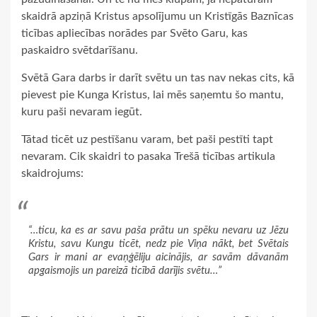
skaidrā apziņā Kristus apsolījumu un Kristīgās Baznīcas
ticības apliecības norādes par Svēto Garu, kas
paskaidro svētdarīšanu.
Svētā Gara darbs ir darīt svētu un tas nav nekas cits, kā
pievest pie Kunga Kristus, lai mēs saņemtu šo mantu,
kuru paši nevaram iegūt.
Tātad ticēt uz pestīšanu varam, bet paši pestīti tapt
nevaram. Cik skaidri to pasaka Trešā ticības artikula
skaidrojums:
“…ticu, ka es ar savu paša prātu un spēku nevaru uz Jēzu
Kristu, savu Kungu ticēt, nedz pie Viņa nākt, bet Svētais
Gars ir mani ar evaņģēliju aicinājis, ar savām dāvanām
apgaismojis un pareizā ticībā darījis svētu…”