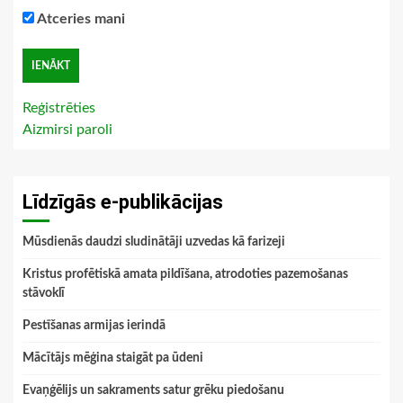
Atceries mani
Reģistrēties
Aizmirsi paroli
Līdzīgās e-publikācijas
Mūsdienās daudzi sludinātāji uzvedas kā farizeji
Kristus profētiskā amata pildīšana, atrodoties pazemošanas
stāvoklī
Pestīšanas armijas ierindā
Mācītājs mēģina staigāt pa ūdeni
Evaņģēlijs un sakraments satur grēku piedošanu