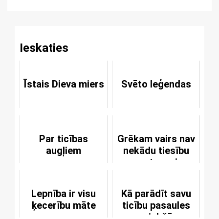
Reading
Ieskaties
Īstais Dieva miers
Svēto leģendas
Par ticības
Grēkam vairs nav
augļiem
nekādu tiesību
pret mani
Lepnība ir visu
Kā parādīt savu
ķecerību māte
ticību pasaules
priekšā