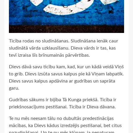
Ticība rodas no sludināšanas. Sludināšana ienāk caur
sludinātā vārda uzklausīšanu. Dieva vārds ir tas, kas
tevī izraisa šīs brīnumainās pārvērtības.
Dievs dāvā savu ticību kam, kad, kur un kādā veidā Viņš
to grib. Dievs izsūta savus kalpus pie kā Viņam labpatīk.
Dievs savus kalpus apdāvina ar gudrības un saprāta
garu.
Gudrības sākums ir bijība Tā Kunga priekšā. Ticība ir
priekšnosacījums pestīšanai. Ticība ir Dieva dāvana.
Te nu mēs neesam tālu no dubultās predestinācijas
mācības, ka Dievs kādus izredzējis pestīšanai, bet citus
pazudināšanai. Un te nu mēs klūpam, ja nepaturam