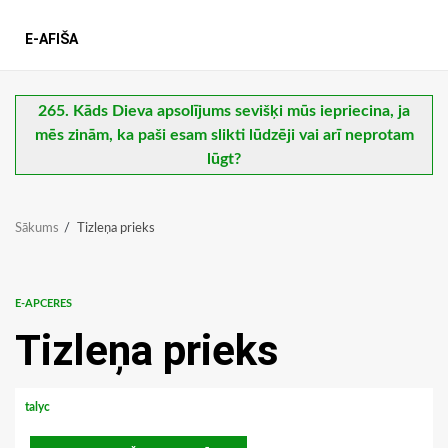
E-AFIŠA
265. Kāds Dieva apsolījums sevišķi mūs iepriecina, ja
mēs zinām, ka paši esam slikti lūdzēji vai arī neprotam
lūgt?
Sākums
Tizleņa prieks
E-APCERES
Tizleņa prieks
talyc