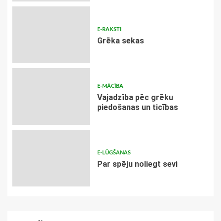
E-RAKSTI
Grēka sekas
E-MĀCĪBA
Vajadzība pēc grēku
piedošanas un ticības
E-LŪGŠANAS
Par spēju noliegt sevi