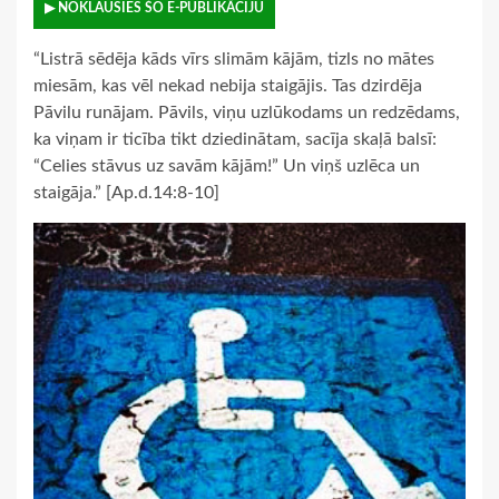
▶ NOKLAUSIES ŠO E-PUBLIKĀCIJU
“Listrā sēdēja kāds vīrs slimām kājām, tizls no mātes
miesām, kas vēl nekad nebija staigājis. Tas dzirdēja
Pāvilu runājam. Pāvils, viņu uzlūkodams un redzēdams,
ka viņam ir ticība tikt dziedinātam, sacīja skaļā balsī:
“Celies stāvus uz savām kājām!” Un viņš uzlēca un
staigāja.” [Ap.d.14:8-10]