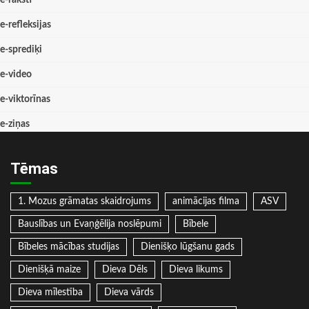
e-refleksijas
e-sprediķi
e-video
e-viktorīnas
e-ziņas
Tēmas
1. Mozus grāmatas skaidrojums
animācijas filma
ASV
Bauslības un Evaņģēlija noslēpumi
Bībele
Bībeles mācības studijas
Dienišķo lūgšanu gads
Dienišķā maize
Dieva Dēls
Dieva likums
Dieva mīlestība
Dieva vārds