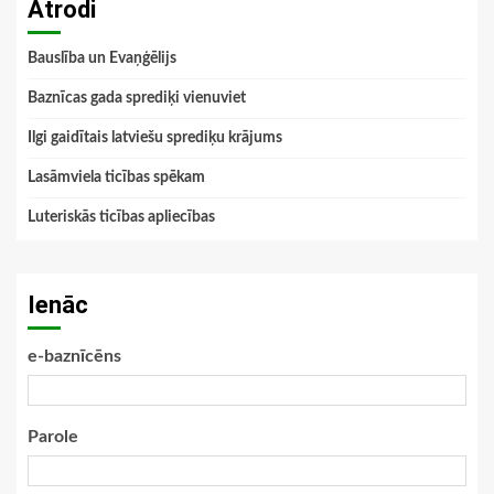
Atrodi
Bauslība un Evaņģēlijs
Baznīcas gada sprediķi vienuviet
Ilgi gaidītais latviešu sprediķu krājums
Lasāmviela ticības spēkam
Luteriskās ticības apliecības
Ienāc
e-baznīcēns
Parole