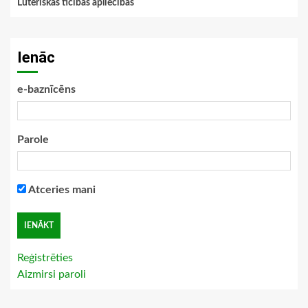
Luteriskās ticības apliecības
Ienāc
e-baznīcēns
Parole
Atceries mani
Reģistrēties
Aizmirsi paroli