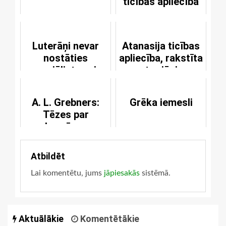
ticības apliecība
Luterāņi nevar
Atanasija ticības
nostāties
apliecība, rakstīta
sociālistu vai
pret ariāņiem
komunistu pusē
A. L. Grebners:
Grēka iemesli
Tēzes par
baznīcas
sadraudzību
Atbildēt
Lai komentētu, jums
jāpiesakās
sistēmā.
Aktuālākie
Komentētākie