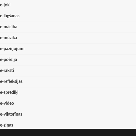
e-joki
e-lūgšanas
e-mācība
e-mūzika
e-paziņojumi
e-poēzija
e-raksti
e-refleksijas
e-sprediķi
e-video
e-viktorīnas
e-ziņas