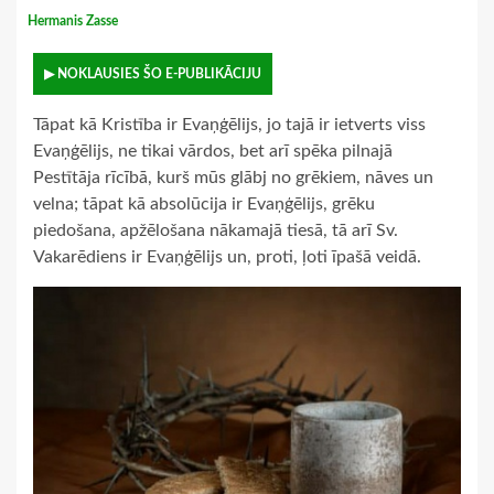
Hermanis Zasse
▶ NOKLAUSIES ŠO E-PUBLIKĀCIJU
Tāpat kā Kristība ir Evaņģēlijs, jo tajā ir ietverts viss
Evaņģēlijs, ne tikai vārdos, bet arī spēka pilnajā
Pestītāja rīcībā, kurš mūs glābj no grēkiem, nāves un
velna; tāpat kā absolūcija ir Evaņģēlijs, grēku
piedošana, apžēlošana nākamajā tiesā, tā arī Sv.
Vakarēdiens ir Evaņģēlijs un, proti, ļoti īpašā veidā.