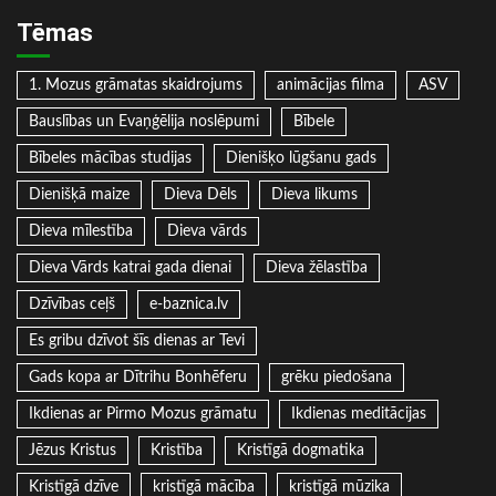
Tēmas
1. Mozus grāmatas skaidrojums
animācijas filma
ASV
Bauslības un Evaņģēlija noslēpumi
Bībele
Bībeles mācības studijas
Dienišķo lūgšanu gads
Dienišķā maize
Dieva Dēls
Dieva likums
Dieva mīlestība
Dieva vārds
Dieva Vārds katrai gada dienai
Dieva žēlastība
Dzīvības ceļš
e-baznica.lv
Es gribu dzīvot šīs dienas ar Tevi
Gads kopa ar Dītrihu Bonhēferu
grēku piedošana
Ikdienas ar Pirmo Mozus grāmatu
Ikdienas meditācijas
Jēzus Kristus
Kristība
Kristīgā dogmatika
Kristīgā dzīve
kristīgā mācība
kristīgā mūzika