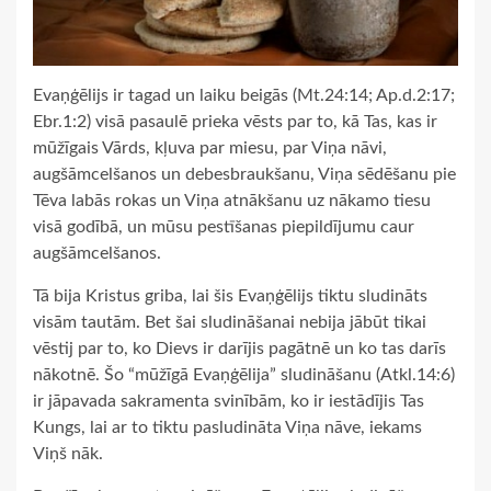
Evaņģēlijs ir tagad un laiku beigās (Mt.24:14; Ap.d.2:17;
Ebr.1:2) visā pasaulē prieka vēsts par to, kā Tas, kas ir
mūžīgais Vārds, kļuva par miesu, par Viņa nāvi,
augšāmcelšanos un debesbraukšanu, Viņa sēdēšanu pie
Tēva labās rokas un Viņa atnākšanu uz nākamo tiesu
visā godībā, un mūsu pestīšanas piepildījumu caur
augšāmcelšanos.
Tā bija Kristus griba, lai šis Evaņģēlijs tiktu sludināts
visām tautām. Bet šai sludināšanai nebija jābūt tikai
vēstij par to, ko Dievs ir darījis pagātnē un ko tas darīs
nākotnē. Šo “mūžīgā Evaņģēlija” sludināšanu (Atkl.14:6)
ir jāpavada sakramenta svinībām, ko ir iestādījis Tas
Kungs, lai ar to tiktu pasludināta Viņa nāve, iekams
Viņš nāk.