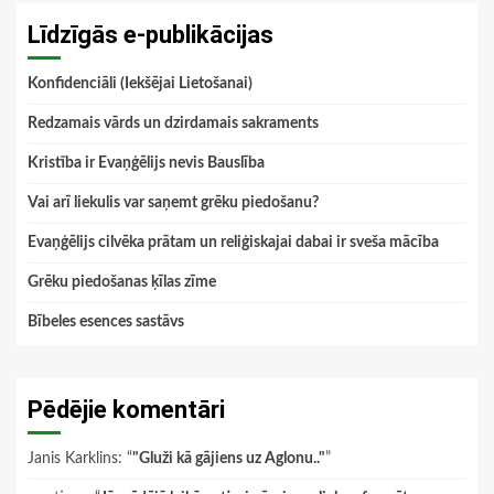
Līdzīgās e-publikācijas
Konfidenciāli (Iekšējai Lietošanai)
Redzamais vārds un dzirdamais sakraments
Kristība ir Evaņģēlijs nevis Bauslība
Vai arī liekulis var saņemt grēku piedošanu?
Evaņģēlijs cilvēka prātam un reliģiskajai dabai ir sveša mācība
Grēku piedošanas ķīlas zīme
Bībeles esences sastāvs
Pēdējie komentāri
Janis Karklins
: “
"Gluži kā gājiens uz Aglonu.."
”