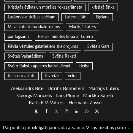
Kristīgās ētikas un morāles rokasgrāmata
kristīgā ētika
Lasāmviela ticības spēkam
Lutera citāti
lūgšana
Mazā katehisma skaidrojums
Mārtiņš Luters
par lūgšanu
Piecas minūtes kopā ar Luteru
Pāvila vēstules galatiešiem skaidrojums
Svētais Gars
Svētais Vakarēdiens
Svētie Raksti
Svēto Rakstu apceres katrai dienai
ticība
ticības realitāte
Tēvreize
velns
Aleksandrs Bite
Dītrihs Bonhēfers
Mārtiņš Luters
Georgs Mancelis
Ilārs Plūme
Markku Särelä
Karls F. V. Valters
Hermanis Zasse
Draugiem
Facebook
Twitter
Instagram
LinkedIn
whatsapp
RSS
Pārpublicējot
obligāti
jānorāda atsauce. Visas tiesības patur
::