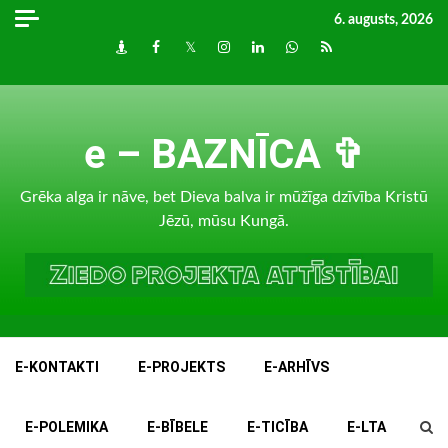
Skip
6. augusts, 2026
to
Draugiem
Facebook
Twitter
Instagram
LinkedIn
whatsapp
RSS
content
e – BAZNĪCA ✞
Grēka alga ir nāve, bet Dieva balva ir mūžīga dzīvība Kristū
Jēzū, mūsu Kungā.
E-KONTAKTI
E-PROJEKTS
E-ARHĪVS
E-POLEMIKA
E-BĪBELE
E-TICĪBA
E-LTA