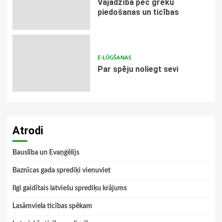
Vajadzība pēc grēku
piedošanas un ticības
E-LŪGŠANAS
Par spēju noliegt sevi
Atrodi
Bauslība un Evaņģēlijs
Baznīcas gada sprediķi vienuviet
Ilgi gaidītais latviešu sprediķu krājums
Lasāmviela ticības spēkam