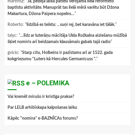
martinsz
: “
Jā, pēdējā laikā patiesi vērojama liela reformēto
baptistu aktivitāte. Manuprāt tas lielā mērā varētu būt Džona
Makartura, Džona Paipera nopelns…
”
Roberto
: “
līdzībā es teiktu: .. suņi rej, bet karavāna iet tālāk.
”
talyc
: “
…līdz ar luterāņu mācītāja Ulda Rožkalna aiziešanu mūžībā
šķiet nomiris arī beidzamais klausāmais gabals tajā radio
”
gviclo
: “
Starp citu, Holbeins ir pazīstams arī ar 1522. gada
kokgriezumu "Luters kā Hercules Germanicuss ".
”
e – POLEMIKA
Vai kremēt mirušo ir kristīga prakse?
Par LELB arhibīskapa kalpošanas laiku
Kāpēc "nomira" e-BAZNĪCAs forums?