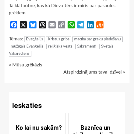
Tā klātbūtne, kas kā Dieva Jērs ir miris par pasaules
grēkiem.
Facebook
X
Bluesky
Threads
Email
Copy
WhatsApp
Telegram
LinkedIn
Draugiem
Link
Tēmas:
Evaņģēlijs
Kristus griba
mācība par grēku piedošanu
mūžīgais Evaņģēlijs
reliģiska vēsts
Sakramenti
Svētais
Vakarēdiens
Continue
« Mūsu grēkāzis
Atspirdzinājums tavai dzīvei »
Reading
Ieskaties
Ko lai nu sakām?
Baznīca un