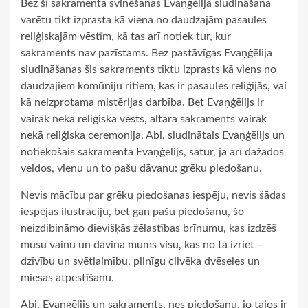
Bez šī sakramenta svinēšanas Evaņģēlija sludināšana
varētu tikt izprasta kā viena no daudzajām pasaules
reliģiskajām vēstīm, kā tas arī notiek tur, kur
sakraments nav pazīstams. Bez pastāvīgas Evaņģēlija
sludināšanas šis sakraments tiktu izprasts kā viens no
daudzajiem komūniju ritiem, kas ir pasaules reliģijās, vai
kā neizprotama mistērijas darbība. Bet Evaņģēlijs ir
vairāk nekā reliģiska vēsts, altāra sakraments vairāk
nekā reliģiska ceremonija. Abi, sludinātais Evaņģēlijs un
notiekošais sakramenta Evaņģēlijs, satur, ja arī dažādos
veidos, vienu un to pašu dāvanu: grēku piedošanu.
Nevis mācību par grēku piedošanas iespēju, nevis šādas
iespējas ilustrāciju, bet gan pašu piedošanu, šo
neizdibināmo dievišķās žēlastības brīnumu, kas izdzēš
mūsu vainu un dāvina mums visu, kas no tā izriet –
dzīvību un svētlaimību, pilnīgu cilvēka dvēseles un
miesas atpestīšanu.
Abi, Evaņģēlijs un sakraments, nes piedošanu, jo tajos ir