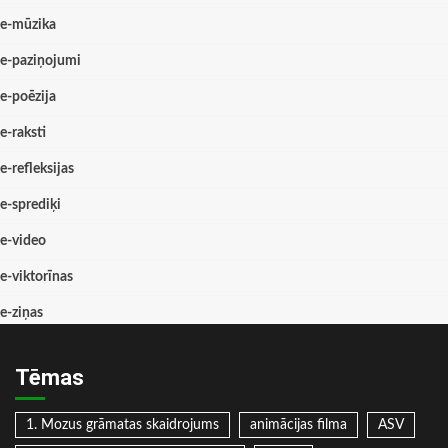
e-mūzika
e-paziņojumi
e-poēzija
e-raksti
e-refleksijas
e-sprediķi
e-video
e-viktorīnas
e-ziņas
Tēmas
1. Mozus grāmatas skaidrojums
animācijas filma
ASV