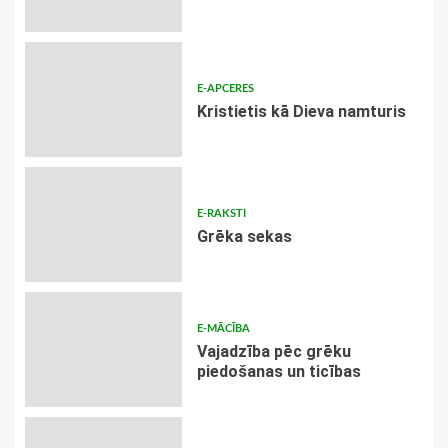
E-APCERES
Kristietis kā Dieva namturis
E-RAKSTI
Grēka sekas
E-MĀCĪBA
Vajadzība pēc grēku
piedošanas un ticības