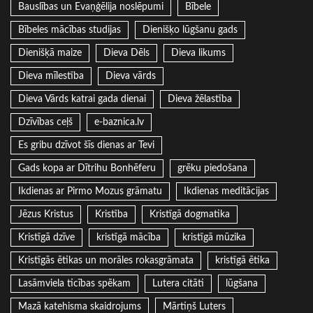
Bauslības un Evaņģēlija noslēpumi
Bībele
Bībeles mācības studijas
Dienišķo lūgšanu gads
Dienišķā maize
Dieva Dēls
Dieva likums
Dieva mīlestība
Dieva vārds
Dieva Vārds katrai gada dienai
Dieva žēlastība
Dzīvības ceļš
e-baznica.lv
Es gribu dzīvot šīs dienas ar Tevi
Gads kopa ar Dītrihu Bonhēferu
grēku piedošana
Ikdienas ar Pirmo Mozus grāmatu
Ikdienas meditācijas
Jēzus Kristus
Kristība
Kristīgā dogmatika
Kristīgā dzīve
kristīgā mācība
kristīgā mūzika
Kristīgās ētikas un morāles rokasgrāmata
kristīgā ētika
Lasāmviela ticības spēkam
Lutera citāti
lūgšana
Mazā katehisma skaidrojums
Mārtiņš Luters