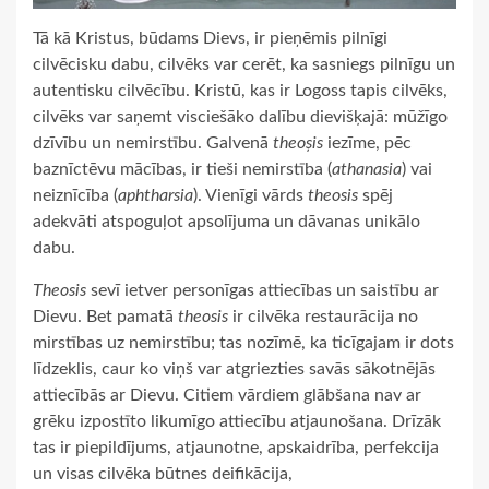
Tā kā Kristus, būdams Dievs, ir pieņēmis pilnīgi
cilvēcisku dabu, cilvēks var cerēt, ka sasniegs pilnīgu un
autentisku cilvēcību. Kristū, kas ir Logoss tapis cilvēks,
cilvēks var saņemt visciešāko dalību dievišķajā: mūžīgo
dzīvību un nemirstību. Galvenā
theoșis
iezīme, pēc
baznīctēvu mācības, ir tieši nemirstība (
athanasia
) vai
neiznīcība (
aphtharsia
). Vienīgi vārds
theosis
spēj
adekvāti atspoguļot apsolījuma un dāvanas unikālo
dabu.
Theosis
sevī ietver personīgas attiecības un saistību ar
Dievu. Bet pamatā
theosis
ir cilvēka restaurācija no
mirstības uz nemirstību; tas nozīmē, ka ticīgajam ir dots
līdzeklis, caur ko viņš var atgriezties savās sākotnējās
attiecībās ar Dievu. Citiem vārdiem glābšana nav ar
grēku izpostīto likumīgo attiecību atjaunošana. Drīzāk
tas ir piepildījums, atjaunotne, apskaidrība, perfekcija
un visas cilvēka būtnes deifikācija,