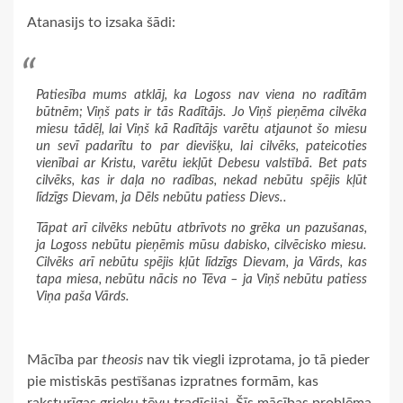
Atanasijs to izsaka šādi:
Patiesība mums atklāj, ka Logoss nav viena no radītām
būtnēm; Viņš pats ir tās Radītājs. Jo Viņš pieņēma cilvēka
miesu tādēļ, lai Viņš kā Radītājs varētu atjaunot šo miesu
un sevī padarītu to par dievišķu, lai cilvēks, pateicoties
vienībai ar Kristu, varētu iekļūt Debesu valstībā. Bet pats
cilvēks, kas ir daļa no radības, nekad nebūtu spējis kļūt
līdzīgs Dievam, ja Dēls nebūtu patiess Dievs..
Tāpat arī cilvēks nebūtu atbrīvots no grēka un pazušanas,
ja Logoss nebūtu pieņēmis mūsu dabisko, cilvēcisko miesu.
Cilvēks arī nebūtu spējis kļūt līdzīgs Dievam, ja Vārds, kas
tapa miesa, nebūtu nācis no Tēva – ja Viņš nebūtu patiess
Viņa paša Vārds.
Mācība par
theosis
nav tik viegli izprotama, jo tā pieder
pie mistiskās pestīšanas izpratnes formām, kas