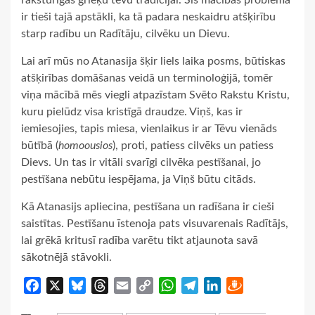
raksturīgas grieķu tēvu tradīcijai. Šīs mācības problēma
ir tieši tajā apstākli, ka tā padara neskaidru atšķirību
starp radību un Radītāju, cilvēku un Dievu.
Lai arī mūs no Atanasija šķir liels laika posms, būtiskas
atšķirības domāšanas veidā un terminoloģijā, tomēr
viņa mācībā mēs viegli atpazīstam Svēto Rakstu Kristu,
kuru pielūdz visa kristīgā draudze. Viņš, kas ir
iemiesojies, tapis miesa, vienlaikus ir ar Tēvu vienāds
būtībā (
homoousios
), proti, patiess cilvēks un patiess
Dievs. Un tas ir vitāli svarīgi cilvēka pestīšanai, jo
pestīšana nebūtu iespējama, ja Viņš būtu citāds.
Kā Atanasijs apliecina, pestīšana un radīšana ir cieši
saistītas. Pestīšanu īstenoja pats visuvarenais Radītājs,
lai grēkā kritusī radība varētu tikt atjaunota savā
sākotnējā stāvokli.
Facebook
X
Bluesky
Threads
Email
Copy
WhatsApp
Telegram
LinkedIn
Draugiem
Link