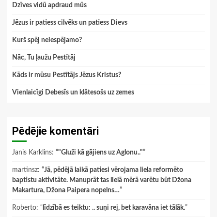
Dzīves vidū apdraud mūs
Jēzus ir patiess cilvēks un patiess Dievs
Kurš spēj neiespējamo?
Nāc, Tu ļaužu Pestītāj
Kāds ir mūsu Pestītājs Jēzus Kristus?
Vienlaicīgi Debesīs un klātesošs uz zemes
Pēdējie komentāri
Janis Karklins
: “
"Gluži kā gājiens uz Aglonu.."
”
martinsz
: “
Jā, pēdējā laikā patiesi vērojama liela reformēto
baptistu aktivitāte. Manuprāt tas lielā mērā varētu būt Džona
Makartura, Džona Paipera nopelns…
”
Roberto
: “
līdzībā es teiktu: .. suņi rej, bet karavāna iet tālāk.
”