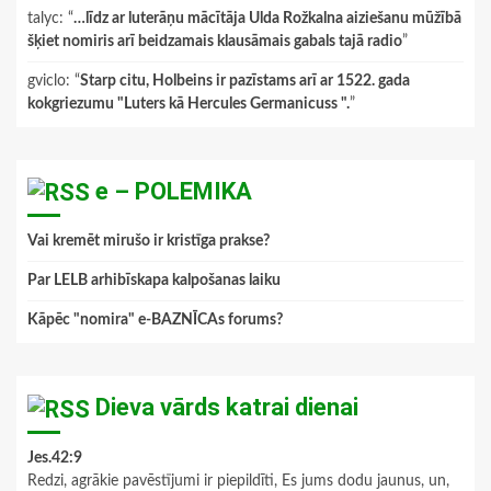
talyc
: “
…līdz ar luterāņu mācītāja Ulda Rožkalna aiziešanu mūžībā
šķiet nomiris arī beidzamais klausāmais gabals tajā radio
”
gviclo
: “
Starp citu, Holbeins ir pazīstams arī ar 1522. gada
kokgriezumu "Luters kā Hercules Germanicuss ".
”
e – POLEMIKA
Vai kremēt mirušo ir kristīga prakse?
Par LELB arhibīskapa kalpošanas laiku
Kāpēc "nomira" e-BAZNĪCAs forums?
Dieva vārds katrai dienai
Jes.42:9
Redzi, agrākie pavēstījumi ir piepildīti, Es jums dodu jaunus, un,