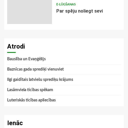
E-LŪGŠANAS
Par spēju noliegt sevi
Atrodi
Bauslība un Evaņģēlijs
Baznīcas gada sprediķi vienuviet
Ilgi gaidītais latviešu sprediķu krājums
Lasāmviela ticības spēkam
Luteriskās ticības apliecības
Ienāc