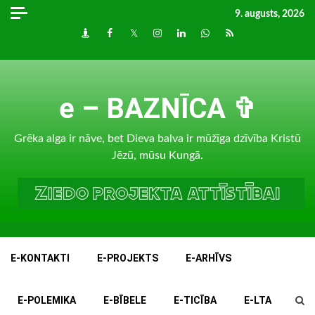
Skip
9. augusts, 2026
to
Draugiem
Facebook
Twitter
Instagram
LinkedIn
whatsapp
RSS
content
e – BAZNĪCA ✞
Grēka alga ir nāve, bet Dieva balva ir mūžīga dzīvība Kristū
Jēzū, mūsu Kungā.
E-KONTAKTI
E-PROJEKTS
E-ARHĪVS
E-POLEMIKA
E-BĪBELE
E-TICĪBA
E-LTA