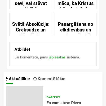
sevi, vai stāvat
māca, ka Kristus
ticībā
dzīvo kristiešos
Svētā Absolūcija:
Pasargāšana no
Grēksūdze un
elkdievības un
Absolūcija
pareiza mīlestība
pret Dievu
Atbildēt
Lai komentētu, jums
jāpiesakās
sistēmā.
Aktuālākie
Komentētākie
E-APCERES
Es esmu tavs Dievs