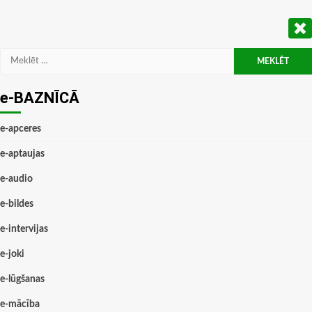
Meklēt:
e-BAZNĪCĀ
e-apceres
e-aptaujas
e-audio
e-bildes
e-intervijas
e-joki
e-lūgšanas
e-mācība