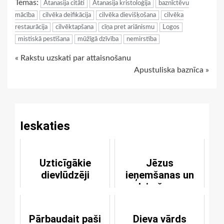
Tēmas:
Atanasija citāti
Atanasija kristoloģija
baznīctēvu
mācība
cilvēka deifikācija
cilvēka dievišķošana
cilvēka
restaurācija
cilvēktapšana
cīņa pret ariānismu
Logos
mistiskā pestīšana
mūžīgā dzīvība
nemirstība
Continue
« Rakstu uzskati par attaisnošanu
Apustuliska baznīca »
Reading
Ieskaties
Uzticīgākie
Jēzus
dievlūdzēji
ieņemšanas un
dzimšanas
apliecinājums
Pārbaudait paši
Dieva vārds