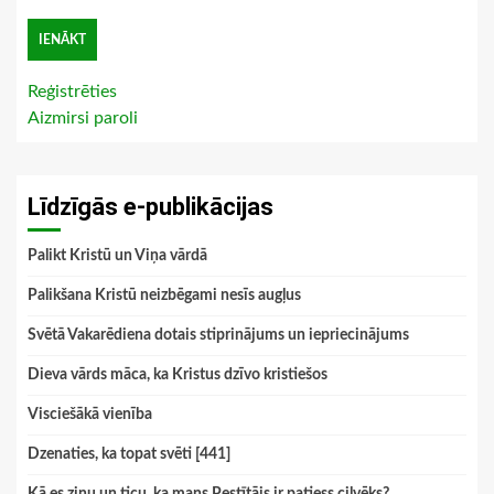
Reģistrēties
Aizmirsi paroli
Līdzīgās e-publikācijas
Palikt Kristū un Viņa vārdā
Palikšana Kristū neizbēgami nesīs augļus
Svētā Vakarēdiena dotais stiprinājums un iepriecinājums
Dieva vārds māca, ka Kristus dzīvo kristiešos
Visciešākā vienība
Dzenaties, ka topat svēti [441]
Kā es zinu un ticu, ka mans Pestītājs ir patiess cilvēks?