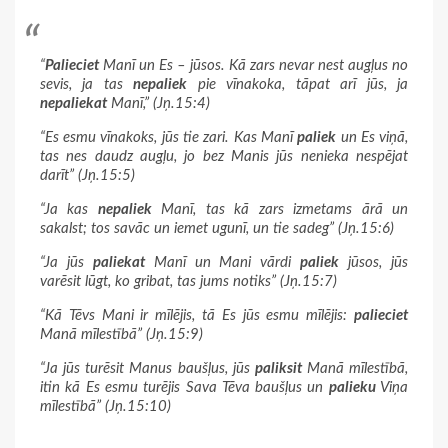
“
Palieciet
Manī un Es – jūsos. Kā zars nevar nest augļus no
sevis, ja tas
nepaliek
pie vīnakoka, tāpat arī jūs, ja
nepaliekat
Manī,” (Jņ.15:4)
“Es esmu vīnakoks, jūs tie zari. Kas Manī
paliek
un Es viņā,
tas nes daudz augļu, jo bez Manis jūs nenieka nespējat
darīt” (Jņ.15:5)
“Ja kas
nepaliek
Manī, tas kā zars izmetams ārā un
sakalst; tos savāc un iemet ugunī, un tie sadeg” (Jņ.15:6)
“Ja jūs
paliekat
Manī un Mani vārdi
paliek
jūsos, jūs
varēsit lūgt, ko gribat, tas jums notiks” (Jņ.15:7)
“Kā Tēvs Mani ir mīlējis, tā Es jūs esmu mīlējis:
palieciet
Manā mīlestībā” (Jņ.15:9)
“Ja jūs turēsit Manus baušļus, jūs
paliksit
Manā mīlestībā,
itin kā Es esmu turējis Sava Tēva baušļus un
palieku
Viņa
mīlestībā” (Jņ.15:10)