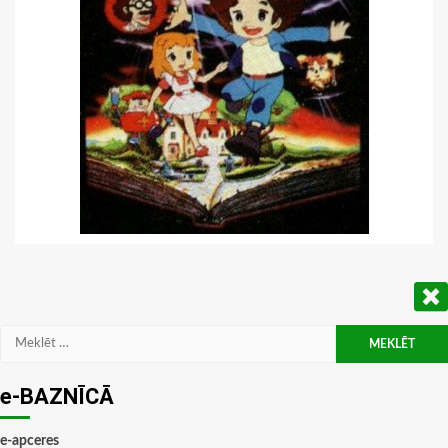
Meklēt:
e-BAZNĪCĀ
e-apceres