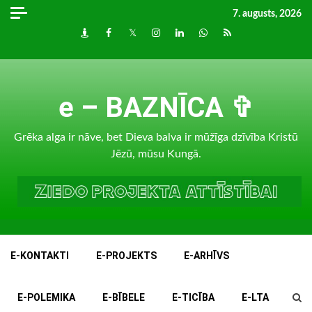
Skip
7. augusts, 2026
to
Draugiem
Facebook
Twitter
Instagram
LinkedIn
whatsapp
RSS
content
e – BAZNĪCA ✞
Grēka alga ir nāve, bet Dieva balva ir mūžīga dzīvība Kristū
Jēzū, mūsu Kungā.
E-KONTAKTI
E-PROJEKTS
E-ARHĪVS
E-POLEMIKA
E-BĪBELE
E-TICĪBA
E-LTA