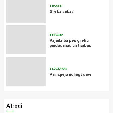
E-RAKSTI
Grēka sekas
E-MĀCĪBA
Vajadzība pēc grēku
piedošanas un ticības
E-LŪGŠANAS
Par spēju noliegt sevi
Atrodi