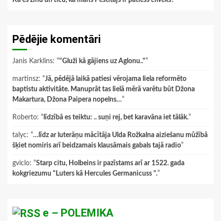
Pēdējie komentāri
Janis Karklins
: “
"Gluži kā gājiens uz Aglonu.."
”
martinsz
: “
Jā, pēdējā laikā patiesi vērojama liela reformēto
baptistu aktivitāte. Manuprāt tas lielā mērā varētu būt Džona
Makartura, Džona Paipera nopelns…
”
Roberto
: “
līdzībā es teiktu: .. suņi rej, bet karavāna iet tālāk.
”
talyc
: “
…līdz ar luterāņu mācītāja Ulda Rožkalna aiziešanu mūžībā
šķiet nomiris arī beidzamais klausāmais gabals tajā radio
”
gviclo
: “
Starp citu, Holbeins ir pazīstams arī ar 1522. gada
kokgriezumu "Luters kā Hercules Germanicuss ".
”
e – POLEMIKA