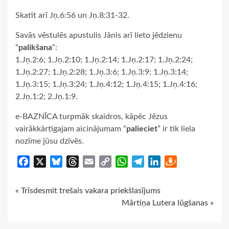
Skatīt arī Jņ.6:56 un Jņ.8:31-32.
Savās vēstulēs apustulis Jānis arī lieto jēdzienu
“
palikšana
“:
1.Jņ.2:6; 1.Jņ.2:10; 1.Jņ.2:14; 1.Jņ.2:17; 1.Jņ.2:24;
1.Jņ.2:27; 1.Jņ.2:28; 1.Jņ.3:6; 1.Jņ.3:9; 1.Jņ.3:14;
1.Jņ.3:15; 1.Jņ.3:24; 1.Jņ.4:12; 1.Jņ.4:15; 1.Jņ.4:16;
2.Jņ.1:2; 2.Jņ.1:9.
e-BAZNĪCA turpmāk skaidros, kāpēc Jēzus
vairākkārtīgajam aicinājumam “
palieciet
” ir tik liela
nozīme jūsu dzīvēs.
Facebook
X
Bluesky
Threads
Email
Copy
WhatsApp
Telegram
LinkedIn
Draugiem
Link
Continue
« Trīsdesmit trešais vakara priekšlasījums
Mārtiņa Lutera lūgšanas »
Reading