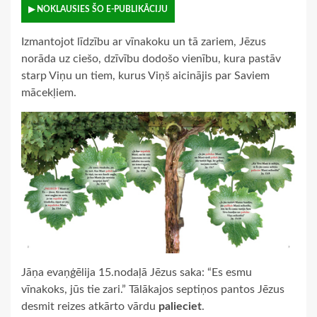
▶ NOKLAUSIES ŠO E-PUBLIKĀCIJU
Izmantojot līdzību ar vīnakoku un tā zariem, Jēzus
norāda uz ciešo, dzīvību dodošo vienību, kura pastāv
starp Viņu un tiem, kurus Viņš aicinājis par Saviem
mācekļiem.
Jāņa evaņģēlija 15.nodaļā Jēzus saka: “Es esmu
vīnakoks, jūs tie zari.” Tālākajos septiņos pantos Jēzus
desmit reizes atkārto vārdu
palieciet
.