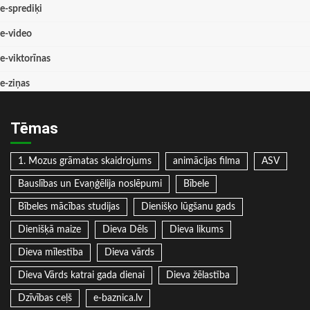
e-sprediķi
e-video
e-viktorīnas
e-ziņas
Tēmas
1. Mozus grāmatas skaidrojums
animācijas filma
ASV
Bauslības un Evaņģēlija noslēpumi
Bībele
Bībeles mācības studijas
Dienišķo lūgšanu gads
Dienišķā maize
Dieva Dēls
Dieva likums
Dieva mīlestība
Dieva vārds
Dieva Vārds katrai gada dienai
Dieva žēlastība
Dzīvības ceļš
e-baznica.lv