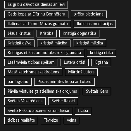
Es gribu dzīvot šīs dienas ar Tevi
Gads kopa ar Dītrihu Bonhēferu
grēku piedošana
Ikdienas ar Pirmo Mozus grāmatu
Ikdienas meditācijas
Jēzus Kristus
Kristība
Kristīgā dogmatika
Kristīgā dzīve
kristīgā mācība
kristīgā mūzika
Kristīgās ētikas un morāles rokasgrāmata
kristīgā ētika
Lasāmviela ticības spēkam
Lutera citāti
lūgšana
Mazā katehisma skaidrojums
Mārtiņš Luters
par lūgšanu
Piecas minūtes kopā ar Luteru
Pāvila vēstules galatiešiem skaidrojums
Svētais Gars
Svētais Vakarēdiens
Svētie Raksti
Svēto Rakstu apceres katrai dienai
ticība
ticības realitāte
Tēvreize
velns