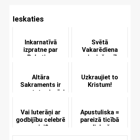
Ieskaties
Inkarnatīvā
Svētā
izpratne par
Vakarēdiena
Rakstiem
nepieciešamība
Altāra
Uzkraujiet to
Sakraments ir
Kristum!
pamatots vienīgi
Dieva vārdā
Vai luterāņi ar
Apustuliska =
godbijību celebrē
pareizā ticībā
misi?
paliekoša