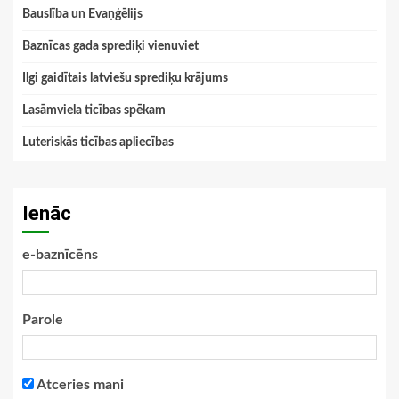
Bauslība un Evaņģēlijs
Baznīcas gada sprediķi vienuviet
Ilgi gaidītais latviešu sprediķu krājums
Lasāmviela ticības spēkam
Luteriskās ticības apliecības
Ienāc
e-baznīcēns
Parole
Atceries mani