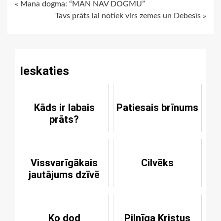
Continue
« Mana dogma: “MAN NAV DOGMU”
Tavs prāts lai notiek virs zemes un Debesīs »
Reading
Ieskaties
Kāds ir labais
Patiesais brīnums
prāts?
Vissvarīgākais
Cilvēks
jautājums dzīvē
Ko dod
Pilnīga Kristus