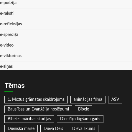
e-poēzija
e-raksti
e-refleksijas
e-sprediķi
e-video
e-viktorīnas
e-ziņas
Tēmas
1. Mozus grāmatas skaidrojums
animācijas filma
ASV
Bauslības un Evaņģēlija noslēpumi
Bībele
Bībeles mācības studijas
Dienišķo lūgšanu gads
Dienišķā maize
Dieva Dēls
Dieva likums