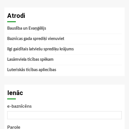
Atrodi
Bauslība un Evaņģēlijs
Baznīcas gada sprediķi vienuviet
Ilgi gaidītais latviešu sprediķu krājums
Lasāmviela ticības spēkam
Luteriskās ticības apliecības
Ienāc
e-baznīcēns
Parole