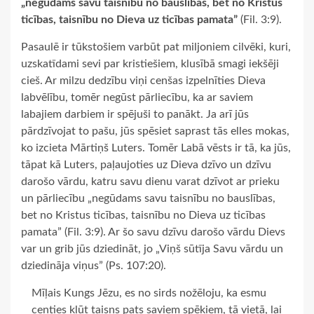
„negūdams savu taisnību no bauslības, bet no Kristus
ticības, taisnību no Dieva uz ticības pamata”
(Fil. 3:9).
Pasaulē ir tūkstošiem varbūt pat miljoniem cilvēki, kuri,
uzskatīdami sevi par kristiešiem, klusībā smagi iekšēji
cieš. Ar milzu dedzību viņi cenšas izpelnīties Dieva
labvēlību, tomēr negūst pārliecību, ka ar saviem
labajiem darbiem ir spējuši to panākt. Ja arī jūs
pārdzīvojat to pašu, jūs spēsiet saprast tās elles mokas,
ko izcieta Mārtiņš Luters. Tomēr Labā vēsts ir tā, ka jūs,
tāpat kā Luters, paļaujoties uz Dieva dzīvo un dzīvu
darošo vārdu, katru savu dienu varat dzīvot ar prieku
un pārliecību „negūdams savu taisnību no bauslības,
bet no Kristus ticības, taisnību no Dieva uz ticības
pamata” (Fil. 3:9). Ar šo savu dzīvu darošo vārdu Dievs
var un grib jūs dziedināt, jo „Viņš sūtīja Savu vārdu un
dziedināja viņus” (Ps. 107:20).
Mīļais Kungs Jēzu, es no sirds nožēloju, ka esmu
centies kļūt taisns pats saviem spēkiem, tā vietā, lai