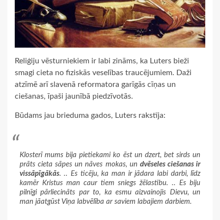
Reliģiju vēsturniekiem ir labi zināms, ka Luters bieži
smagi cieta no fiziskās veselības traucējumiem. Daži
atzīmē arī slavenā reformatora garīgās cīņas un
ciešanas, īpaši jaunībā piedzīvotās.
Būdams jau brieduma gados, Luters rakstīja:
Klosterī mums bija pietiekami ko ēst un dzert, bet sirds un
prāts cieta sāpes un nāves mokas, un
dvēseles ciešanas ir
vissāpīgākās
. .. Es ticēju, ka man ir jādara labi darbi, līdz
kamēr Kristus man caur tiem sniegs žēlastību. .. Es biju
pilnīgi pārliecināts par to, ka esmu aizvainojis Dievu, un
man jāatgūst Viņa labvēlība ar saviem labajiem darbiem.