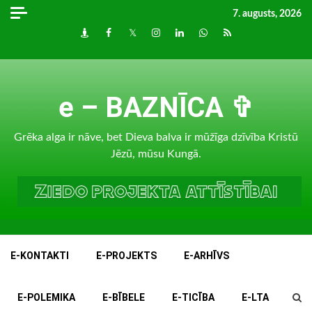
Skip
7. augusts, 2026
to
Draugiem
Facebook
Twitter
Instagram
LinkedIn
whatsapp
RSS
content
e – BAZNĪCA ✞
Grēka alga ir nāve, bet Dieva balva ir mūžīga dzīvība Kristū
Jēzū, mūsu Kungā.
E-KONTAKTI
E-PROJEKTS
E-ARHĪVS
E-POLEMIKA
E-BĪBELE
E-TICĪBA
E-LTA