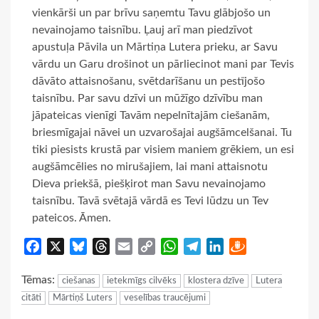
vienkārši un par brīvu saņemtu Tavu glābjošo un
nevainojamo taisnību. Ļauj arī man piedzīvot
apustuļa Pāvila un Mārtiņa Lutera prieku, ar Savu
vārdu un Garu drošinot un pārliecinot mani par Tevis
dāvāto attaisnošanu, svētdarīšanu un pestījošo
taisnību. Par savu dzīvi un mūžīgo dzīvību man
jāpateicas vienīgi Tavām nepelnītajām ciešanām,
briesmīgajai nāvei un uzvarošajai augšāmcelšanai. Tu
tiki piesists krustā par visiem maniem grēkiem, un esi
augšāmcēlies no mirušajiem, lai mani attaisnotu
Dieva priekšā, piešķirot man Savu nevainojamo
taisnību. Tavā svētajā vārdā es Tevi lūdzu un Tev
pateicos. Āmen.
Facebook
X
Bluesky
Threads
Email
Copy
WhatsApp
Telegram
LinkedIn
Draugiem
Link
Tēmas:
ciešanas
ietekmīgs cilvēks
klostera dzīve
Lutera
citāti
Mārtiņš Luters
veselības traucējumi