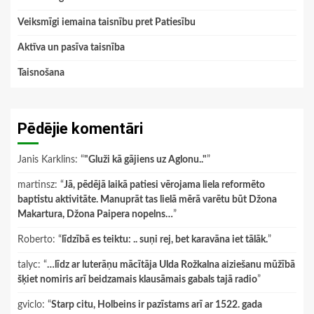
Veiksmīgi iemaina taisnību pret Patiesību
Aktīva un pasīva taisnība
Taisnošana
Pēdējie komentāri
Janis Karklins
: “
"Gluži kā gājiens uz Aglonu.."
”
martinsz
: “
Jā, pēdējā laikā patiesi vērojama liela reformēto
baptistu aktivitāte. Manuprāt tas lielā mērā varētu būt Džona
Makartura, Džona Paipera nopelns…
”
Roberto
: “
līdzībā es teiktu: .. suņi rej, bet karavāna iet tālāk.
”
talyc
: “
…līdz ar luterāņu mācītāja Ulda Rožkalna aiziešanu mūžībā
šķiet nomiris arī beidzamais klausāmais gabals tajā radio
”
gviclo
: “
Starp citu, Holbeins ir pazīstams arī ar 1522. gada