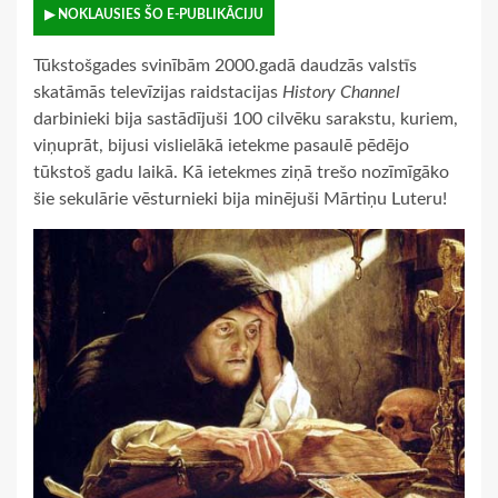
▶ NOKLAUSIES ŠO E-PUBLIKĀCIJU
Tūkstošgades svinībām 2000.gadā daudzās valstīs
skatāmās televīzijas raidstacijas
History Channel
darbinieki bija sastādījuši 100 cilvēku sarakstu, kuriem,
viņuprāt, bijusi vislielākā ietekme pasaulē pēdējo
tūkstoš gadu laikā. Kā ietekmes ziņā trešo nozīmīgāko
šie sekulārie vēsturnieki bija minējuši Mārtiņu Luteru!