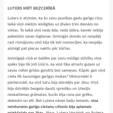
LUTERS KRĪT BEZCERĪBĀ
Luters ir atzinies, ka šo savu jaunības gadu garīgo cīņu
laikā viņš mēdzis ieslēgties uz divām trim dienām no
vietas. To laikā viņš nedz ēda, nedz dzēra, kamēr nebija
pabeidzis savas lūgšanas. Izmisīgās domās un nespējā
rast risinājumu viņš bija tik ļoti nomocījies, ka nespēja
aizmigt pat piecas naktis pēc kārtas.
Izmisīgajā cīņā ar bailēm par savu mūžīgo dzīvību viņa
spēks bija tik ļoti izsīcis, ka viņš tika atrasts guļam uz
savas celles grīdas gandrīz bez samaņas. Kāpēc gan viņš
cieta tik šausmīgas garīgas mokas? Vēsturnieki ir
pārliecināti, ka viņš taču bija dzirdējis par Jēzu. Viņš
bija dzirdējis bezgala daudz sprediķu un izlasījis
neskaitāmas grāmatas, kurās bija runa par grēku,
debesīm un elli. Bet Lutera nāves baiļu iemesls,
viņa
neizturamo garīgo ciešanu cēlonis bija aplamais
priekšstats par Jēzu
. Jēzus, Lutera izpratnē, no ikviena