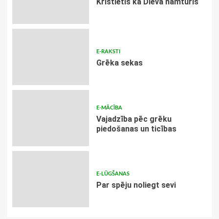
Kristietis kā Dieva namturis
E-RAKSTI
Grēka sekas
E-MĀCĪBA
Vajadzība pēc grēku
piedošanas un ticības
E-LŪGŠANAS
Par spēju noliegt sevi