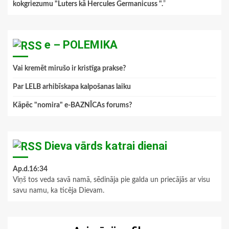
kokgriezumu "Luters kā Hercules Germanicuss ".
”
e – POLEMIKA
Vai kremēt mirušo ir kristīga prakse?
Par LELB arhibīskapa kalpošanas laiku
Kāpēc "nomira" e-BAZNĪCAs forums?
Dieva vārds katrai dienai
Ap.d.16:34
Viņš tos veda savā namā, sēdināja pie galda un priecājās ar visu
savu namu, ka ticēja Dievam.