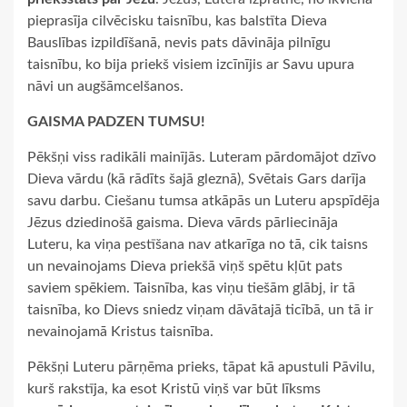
pieprasīja cilvēcisku taisnību, kas balstīta Dieva
Bauslības izpildīšanā, nevis pats dāvināja pilnīgu
taisnību, ko bija priekš visiem izcīnījis ar Savu upura
nāvi un augšāmcelšanos.
GAISMA PADZEN TUMSU!
Pēkšņi viss radikāli mainījās. Luteram pārdomājot dzīvo
Dieva vārdu (kā rādīts šajā gleznā), Svētais Gars darīja
savu darbu. Ciešanu tumsa atkāpās un Luteru apspīdēja
Jēzus dziedinošā gaisma. Dieva vārds pārliecināja
Luteru, ka viņa pestīšana nav atkarīga no tā, cik taisns
un nevainojams Dieva priekšā viņš spētu kļūt pats
saviem spēkiem. Taisnība, kas viņu tiešām glābj, ir tā
taisnība, ko Dievs sniedz viņam dāvātajā ticībā, un tā ir
nevainojamā Kristus taisnība.
Pēkšņi Luteru pārņēma prieks, tāpat kā apustuli Pāvilu,
kurš rakstīja, ka esot Kristū viņš var būt līksms