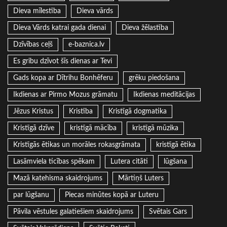
Dieva mīlestība
Dieva vārds
Dieva Vārds katrai gada dienai
Dieva žēlastība
Dzīvības ceļš
e-baznica.lv
Es gribu dzīvot šīs dienas ar Tevi
Gads kopa ar Dītrihu Bonhēferu
grēku piedošana
Ikdienas ar Pirmo Mozus grāmatu
Ikdienas meditācijas
Jēzus Kristus
Kristība
Kristīgā dogmatika
Kristīgā dzīve
kristīgā mācība
kristīgā mūzika
Kristīgās ētikas un morāles rokasgrāmata
kristīgā ētika
Lasāmviela ticības spēkam
Lutera citāti
lūgšana
Mazā katehisma skaidrojums
Mārtiņš Luters
par lūgšanu
Piecas minūtes kopā ar Luteru
Pāvila vēstules galatiešiem skaidrojums
Svētais Gars