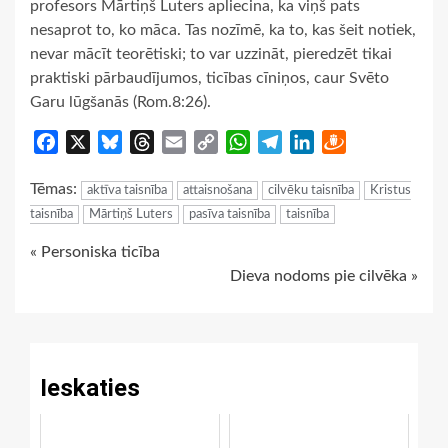
profesors Mārtiņš Luters apliecina, ka viņš pats
nesaprot to, ko māca. Tas nozīmē, ka to, kas šeit notiek,
nevar mācīt teorētiski; to var uzzināt, pieredzēt tikai
praktiski pārbaudījumos, ticības cīniņos, caur Svēto
Garu lūgšanās (Rom.8:26).
Facebook
X
Bluesky
Threads
Email
Copy
WhatsApp
Telegram
LinkedIn
Draugiem
Link
Tēmas:
aktīva taisnība
attaisnošana
cilvēku taisnība
Kristus
taisnība
Mārtiņš Luters
pasīva taisnība
taisnība
Continue
« Personiska ticība
Dieva nodoms pie cilvēka »
Reading
Ieskaties