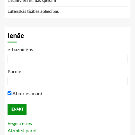
Lasāmviela ticības spēkam
Luteriskās ticības apliecības
Ienāc
e-baznīcēns
Parole
Atceries mani
Reģistrēties
Aizmirsi paroli