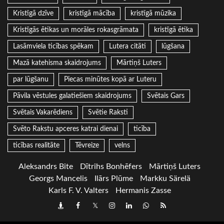
Kristīgā dzīve
kristīgā mācība
kristīgā mūzika
Kristīgās ētikas un morāles rokasgrāmata
kristīgā ētika
Lasāmviela ticības spēkam
Lutera citāti
lūgšana
Mazā katehisma skaidrojums
Mārtiņš Luters
par lūgšanu
Piecas minūtes kopā ar Luteru
Pāvila vēstules galatiešiem skaidrojums
Svētais Gars
Svētais Vakarēdiens
Svētie Raksti
Svēto Rakstu apceres katrai dienai
ticība
ticības realitāte
Tēvreize
velns
Aleksandrs Bite
Dītrihs Bonhēfers
Mārtiņš Luters
Georgs Mancelis
Ilārs Plūme
Markku Särelä
Karls F. V. Valters
Hermanis Zasse
Draugiem
Facebook
Twitter
Instagram
LinkedIn
whatsapp
RSS