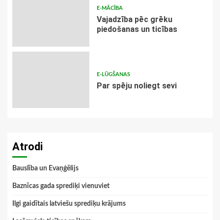
E-MĀCĪBA
Vajadzība pēc grēku
piedošanas un ticības
E-LŪGŠANAS
Par spēju noliegt sevi
Atrodi
Bauslība un Evaņģēlijs
Baznīcas gada sprediķi vienuviet
Ilgi gaidītais latviešu sprediķu krājums