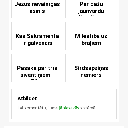
Jēzus nevainīgās
Par dažu
asinis
jaunvārdu
lietošanu
kristīgajā
komunikācijā
Kas Sakramentā
Mīlestība uz
ir galvenais
brāļiem
Pasaka par trīs
Sirdsapziņas
sivēntiņiem -
nemiers
Tikai
pieaugušiem
Atbildēt
Lai komentētu, jums
jāpiesakās
sistēmā.