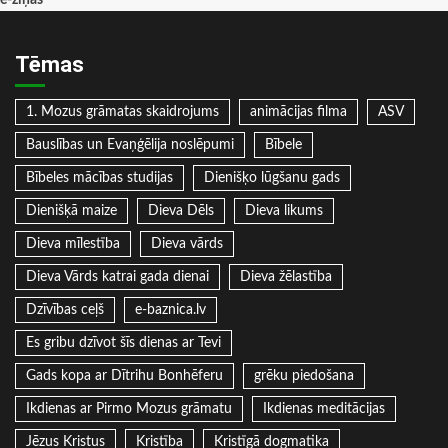
e-ziņas
Tēmas
1. Mozus grāmatas skaidrojums
animācijas filma
ASV
Bauslības un Evaņģēlija noslēpumi
Bībele
Bībeles mācības studijas
Dienišķo lūgšanu gads
Dienišķā maize
Dieva Dēls
Dieva likums
Dieva mīlestība
Dieva vārds
Dieva Vārds katrai gada dienai
Dieva žēlastība
Dzīvības ceļš
e-baznica.lv
Es gribu dzīvot šīs dienas ar Tevi
Gads kopa ar Dītrihu Bonhēferu
grēku piedošana
Ikdienas ar Pirmo Mozus grāmatu
Ikdienas meditācijas
Jēzus Kristus
Kristība
Kristīgā dogmatika