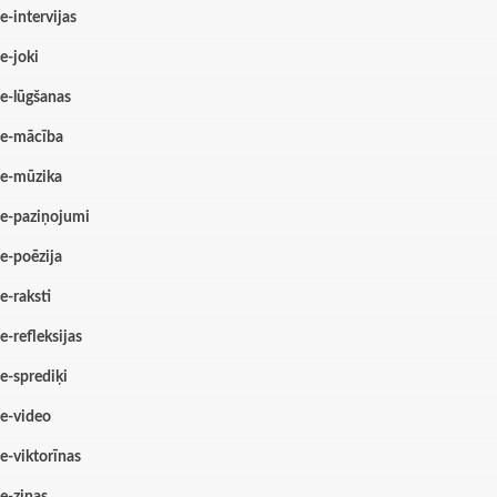
e-intervijas
e-joki
e-lūgšanas
e-mācība
e-mūzika
e-paziņojumi
e-poēzija
e-raksti
e-refleksijas
e-sprediķi
e-video
e-viktorīnas