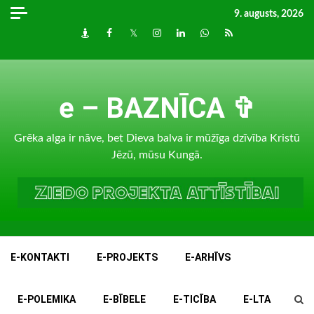
Skip
9. augusts, 2026
to
Draugiem
Facebook
Twitter
Instagram
LinkedIn
whatsapp
RSS
content
e – BAZNĪCA ✞
Grēka alga ir nāve, bet Dieva balva ir mūžīga dzīvība Kristū
Jēzū, mūsu Kungā.
E-KONTAKTI
E-PROJEKTS
E-ARHĪVS
E-POLEMIKA
E-BĪBELE
E-TICĪBA
E-LTA