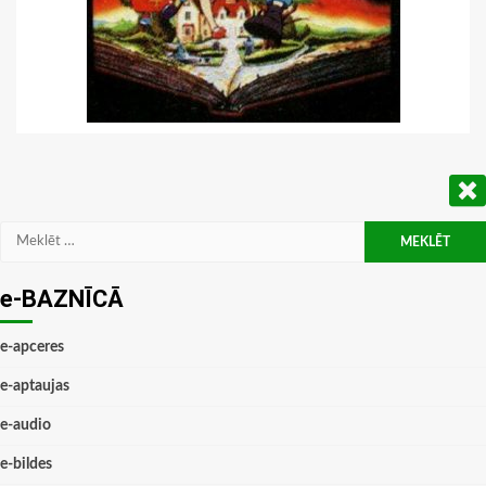
Meklēt:
e-BAZNĪCĀ
e-apceres
e-aptaujas
e-audio
e-bildes