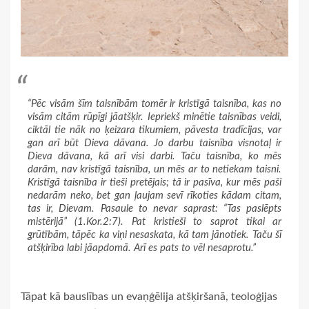
“Pēc visām šīm taisnībām tomēr ir kristīgā taisnība, kas no
visām citām rūpīgi jāatšķir. Iepriekš minētie taisnības veidi,
ciktāl tie nāk no ķeizara tikumiem, pāvesta tradīcijas, var
gan arī būt Dieva dāvana. Jo darbu taisnība visnotaļ ir
Dieva dāvana, kā arī visi darbi. Taču taisnība, ko mēs
darām, nav kristīgā taisnība, un mēs ar to netiekam taisni.
Kristīgā taisnība ir tieši pretējais; tā ir pasīva, kur mēs paši
nedarām neko, bet gan ļaujam sevī rīkoties kādam citam,
tas ir, Dievam. Pasaule to nevar saprast: “Tas paslēpts
mistērijā” (1.Kor.2:7). Pat kristieši to saprot tikai ar
grūtībām, tāpēc ka viņi nesaskata, kā tam jānotiek. Taču šī
atšķirība labi jāapdomā. Arī es pats to vēl nesaprotu.”
Tāpat kā bauslības un evaņģēlija atšķiršanā, teoloģijas