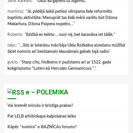
Janis Karklins
: “
"Gluži kā gājiens uz Aglonu.."
”
martinsz
: “
Jā, pēdējā laikā patiesi vērojama liela reformēto
baptistu aktivitāte. Manuprāt tas lielā mērā varētu būt Džona
Makartura, Džona Paipera nopelns…
”
Roberto
: “
līdzībā es teiktu: .. suņi rej, bet karavāna iet tālāk.
”
talyc
: “
…līdz ar luterāņu mācītāja Ulda Rožkalna aiziešanu mūžībā
šķiet nomiris arī beidzamais klausāmais gabals tajā radio
”
gviclo
: “
Starp citu, Holbeins ir pazīstams arī ar 1522. gada
kokgriezumu "Luters kā Hercules Germanicuss ".
”
e – POLEMIKA
Vai kremēt mirušo ir kristīga prakse?
Par LELB arhibīskapa kalpošanas laiku
Kāpēc "nomira" e-BAZNĪCAs forums?