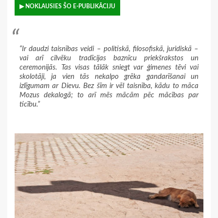
▶ NOKLAUSIES ŠO E-PUBLIKĀCIJU
“Ir daudzi taisnības veidi – politiskā, filosofiskā, juridiskā –
vai arī cilvēku tradīcijas baznīcu priekšrakstos un
ceremonijās. Tas visas tālāk sniegt var ģimenes tēvi vai
skolotāji, ja vien tās nekalpo grēka gandarīšanai un
izlīgumam ar Dievu. Bez šīm ir vēl taisnība, kādu to māca
Mozus dekalogā; to arī mēs mācām pēc mācības par
ticību.”