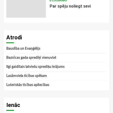
E-LŪGŠANAS
Par spēju noliegt sevi
Atrodi
Bauslība un Evaņģēlijs
Baznīcas gada sprediķi vienuviet
Ilgi gaidītais latviešu sprediķu krājums
Lasāmviela ticības spēkam
Luteriskās ticības apliecības
Ienāc