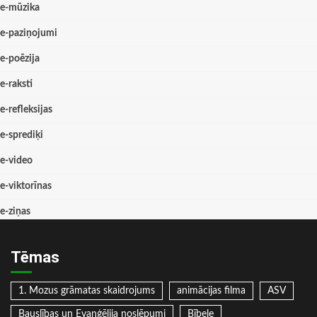
e-mūzika
e-paziņojumi
e-poēzija
e-raksti
e-refleksijas
e-sprediķi
e-video
e-viktorīnas
e-ziņas
Tēmas
1. Mozus grāmatas skaidrojums
animācijas filma
ASV
Bauslības un Evaņģēlija noslēpumi
Bībele