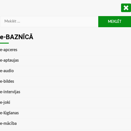
Meklēt:
e-BAZNĪCĀ
e-apceres
e-aptaujas
e-audio
e-bildes
e-intervijas
e-joki
e-lūgšanas
e-mācība