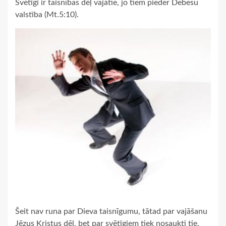
Svētīgi ir taisnības dēļ vajātie, jo tiem pieder Debesu
valstība (Mt.5:10).
Šeit nav runa par Dieva taisnīgumu, tātad par vajāšanu
Jēzus Kristus dēļ, bet par svētīgiem tiek nosaukti tie,