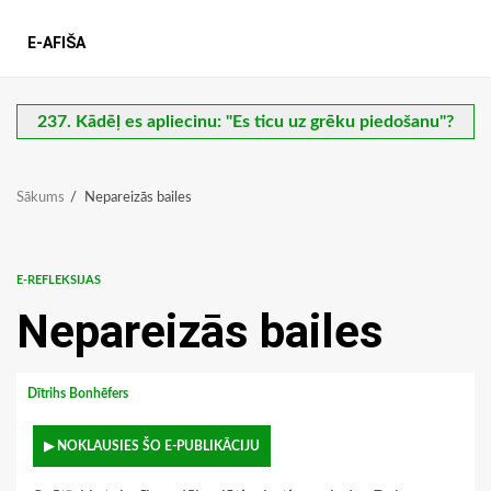
E-AFIŠA
237. Kādēļ es apliecinu: "Es ticu uz grēku piedošanu"?
Sākums
Nepareizās bailes
E-REFLEKSIJAS
Nepareizās bailes
Dītrihs Bonhēfers
▶ NOKLAUSIES ŠO E-PUBLIKĀCIJU