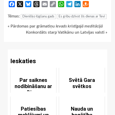
Facebook
X
Bluesky
Threads
Email
Copy
WhatsApp
Telegram
LinkedIn
Draugiem
Link
Tēmas:
Dienišķo lūgšanu gads
Es gribu dzīvot šīs dienas ar Tevi
Continue
« Pārdomas par grāmatiņu
Ievads kristīgajā meditācijā
Konkordāts starp Vatikānu un Latvijas valsti »
Reading
Ieskaties
Par saiknes
Svētā Gara
nodibināšanu ar
svētkos
Dievu
Patiesības
Nauda un