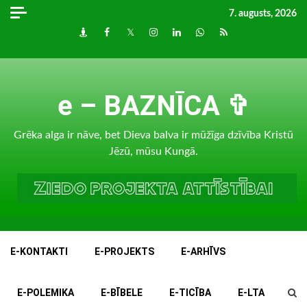
Skip
7. augusts, 2026
to
Draugiem
Facebook
Twitter
Instagram
LinkedIn
whatsapp
RSS
content
e – BAZNĪCA ✞
Grēka alga ir nāve, bet Dieva balva ir mūžīga dzīvība Kristū
Jēzū, mūsu Kungā.
E-KONTAKTI
E-PROJEKTS
E-ARHĪVS
E-POLEMIKA
E-BĪBELE
E-TICĪBA
E-LTA