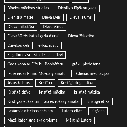
Bībeles mācības studijas
Dienišķo lūgšanu gads
Dienišķā maize
Dieva Dēls
Dieva likums
Dieva mīlestība
Dieva vārds
Dieva Vārds katrai gada dienai
Dieva žēlastība
Dzīvības ceļš
e-baznica.lv
Es gribu dzīvot šīs dienas ar Tevi
Gads kopa ar Dītrihu Bonhēferu
grēku piedošana
Ikdienas ar Pirmo Mozus grāmatu
Ikdienas meditācijas
Jēzus Kristus
Kristība
Kristīgā dogmatika
Kristīgā dzīve
kristīgā mācība
kristīgā mūzika
Kristīgās ētikas un morāles rokasgrāmata
kristīgā ētika
Lasāmviela ticības spēkam
Lutera citāti
lūgšana
Mazā katehisma skaidrojums
Mārtiņš Luters