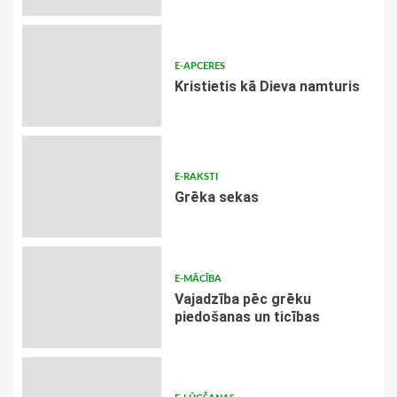
E-APCERES
Kristietis kā Dieva namturis
E-RAKSTI
Grēka sekas
E-MĀCĪBA
Vajadzība pēc grēku
piedošanas un ticības