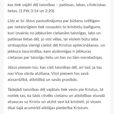
kas tiek vajāti dēļ taisnības – patiesas, labas, cilvēciskas
lietas. (1.Pēt.3:14 un 2:20).
Līdz ar šo Jēzus pasludinājumu par būšanu svētīgam
par netaisnīgiem tiek nosaukts to kristiešu bailīgums,
kuri izvairās no jebkurām ciešanām taisnīgas, labs un
patiesas lietas dēļ, jo viņi vēlas, lai viņiem būtu laba
sirdsapziņa vienīgi ciešot dēļ Kristus apliecināšanas, un
jebkura šaursirdība, kam aizdomīgas ir jebkuras
ciešanas par taisnīgu lietu un kas no tām norobežojas.
Jēzus pieņem tos, kas cieš taisnības dēļ, arī tad, ja tas
nav Viņa vārda atzīšana. Viņš pieņem tos savā
aizsardzībā, atbildībā un savās prasībās.
Tādejādi taisnības dēļ vajātais tiek vests pie Kristus, tā
notiek tas, ka šāds cilvēks ciešanu un atbildības stundā
atsaucas uz Kristu un atzīst sevi kā kristieti, jo viņam
tikai šajā acumirklī atklājas piederība Kristum.