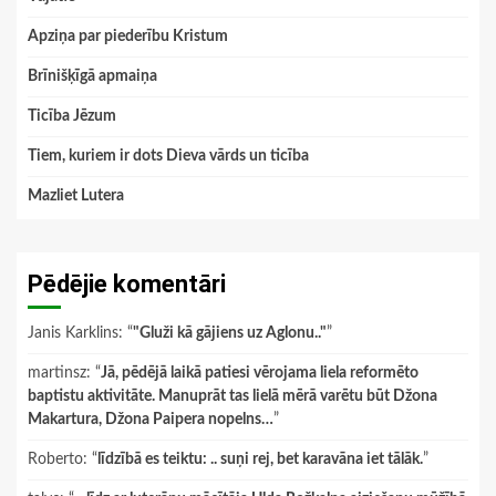
Apziņa par piederību Kristum
Brīnišķīgā apmaiņa
Ticība Jēzum
Tiem, kuriem ir dots Dieva vārds un ticība
Mazliet Lutera
Pēdējie komentāri
Janis Karklins
: “
"Gluži kā gājiens uz Aglonu.."
”
martinsz
: “
Jā, pēdējā laikā patiesi vērojama liela reformēto
baptistu aktivitāte. Manuprāt tas lielā mērā varētu būt Džona
Makartura, Džona Paipera nopelns…
”
Roberto
: “
līdzībā es teiktu: .. suņi rej, bet karavāna iet tālāk.
”