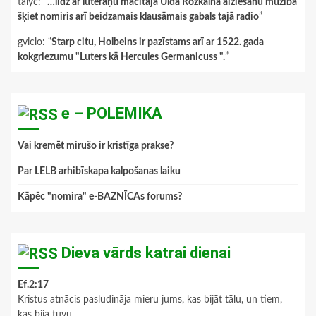
talyc
: “
…līdz ar luterāņu mācītāja Ulda Rožkalna aiziešanu mūžībā
šķiet nomiris arī beidzamais klausāmais gabals tajā radio
”
gviclo
: “
Starp citu, Holbeins ir pazīstams arī ar 1522. gada
kokgriezumu "Luters kā Hercules Germanicuss ".
”
e – POLEMIKA
Vai kremēt mirušo ir kristīga prakse?
Par LELB arhibīskapa kalpošanas laiku
Kāpēc "nomira" e-BAZNĪCAs forums?
Dieva vārds katrai dienai
Ef.2:17
Kristus atnācis pasludināja mieru jums, kas bijāt tālu, un tiem,
kas bija tuvu,