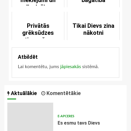
meklējumi un
bagātība
apliecinājums
Privātās
Tikai Dievs zina
grēksūdzes
nākotni
atjaunošana
Atbildēt
Lai komentētu, jums
jāpiesakās
sistēmā.
Aktuālākie
Komentētākie
E-APCERES
Es esmu tavs Dievs