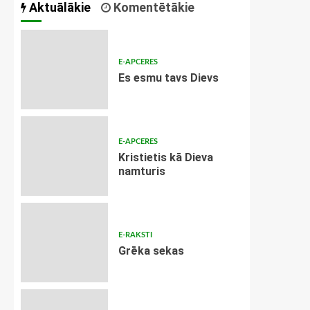
Aktuālākie
Komentētākie
E-APCERES
Es esmu tavs Dievs
E-APCERES
Kristietis kā Dieva
namturis
E-RAKSTI
Grēka sekas