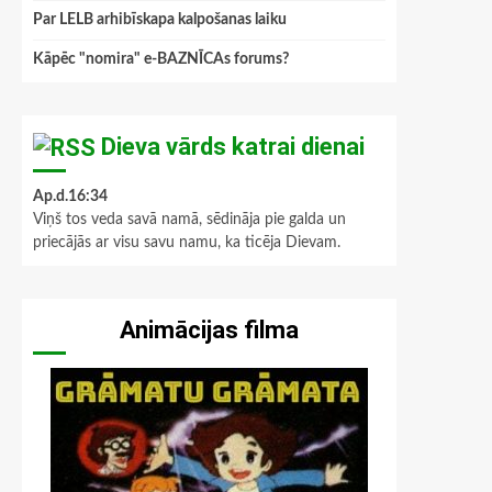
Par LELB arhibīskapa kalpošanas laiku
Kāpēc "nomira" e-BAZNĪCAs forums?
Dieva vārds katrai dienai
Ap.d.16:34
Viņš tos veda savā namā, sēdināja pie galda un
priecājās ar visu savu namu, ka ticēja Dievam.
Animācijas filma