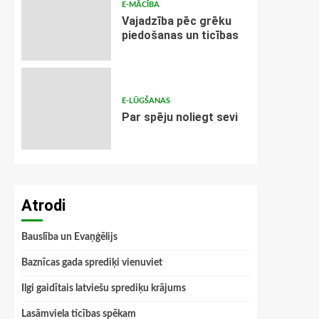
E-MĀCĪBA
Vajadzība pēc grēku
piedošanas un ticības
E-LŪGŠANAS
Par spēju noliegt sevi
Atrodi
Bauslība un Evaņģēlijs
Baznīcas gada sprediķi vienuviet
Ilgi gaidītais latviešu sprediķu krājums
Lasāmviela ticības spēkam