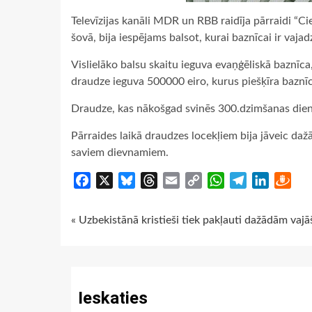
Televīzijas kanāli MDR un RBB raidīja pārraidi “Cie
šovā, bija iespējams balsot, kurai baznīcai ir vajad
Vislielāko balsu skaitu ieguva evaņģēliskā baznīca
draudze ieguva 500000 eiro, kurus piešķīra baznī
Draudze, kas nākošgad svinēs 300.dzimšanas dienu, 
Pārraides laikā draudzes locekļiem bija jāveic daž
saviem dievnamiem.
Facebook
X
Bluesky
Threads
Email
Copy
WhatsApp
Telegram
LinkedIn
Dra
Link
Continue
« Uzbekistānā kristieši tiek pakļauti dažādām vaj
Reading
Ieskaties