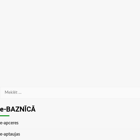
Meklēt:
e-BAZNĪCĀ
e-apceres
e-aptaujas