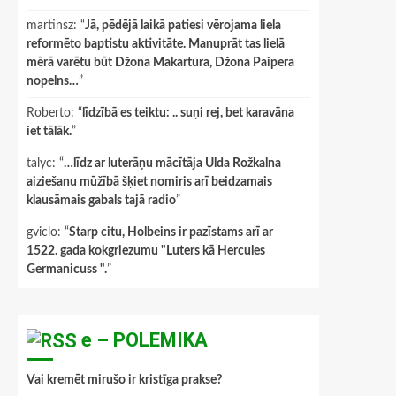
martinsz
: “
Jā, pēdējā laikā patiesi vērojama liela
reformēto baptistu aktivitāte. Manuprāt tas lielā
mērā varētu būt Džona Makartura, Džona Paipera
nopelns…
”
Roberto
: “
līdzībā es teiktu: .. suņi rej, bet karavāna
iet tālāk.
”
talyc
: “
…līdz ar luterāņu mācītāja Ulda Rožkalna
aiziešanu mūžībā šķiet nomiris arī beidzamais
klausāmais gabals tajā radio
”
gviclo
: “
Starp citu, Holbeins ir pazīstams arī ar
1522. gada kokgriezumu "Luters kā Hercules
Germanicuss ".
”
e – POLEMIKA
Vai kremēt mirušo ir kristīga prakse?