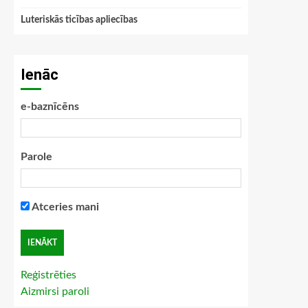
Luteriskās ticības apliecības
Ienāc
e-baznīcēns
Parole
Atceries mani
Reģistrēties
Aizmirsi paroli