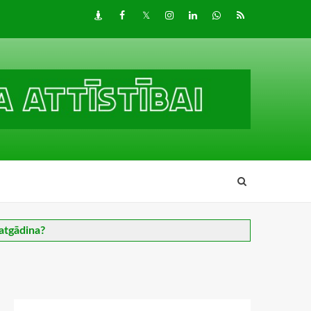
Draugiem
Facebook
Twitter
Instagram
LinkedIn
whatsapp
RSS
atgādina?