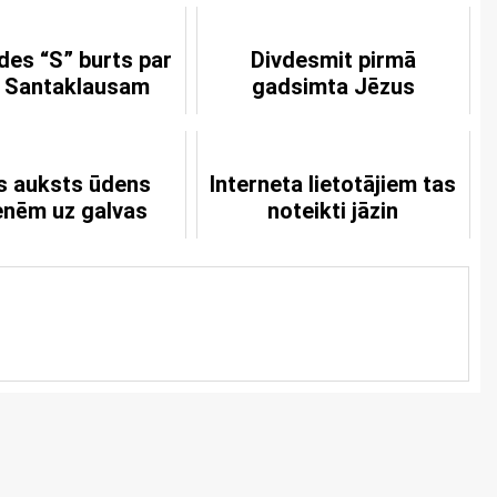
des “S” burts par
Divdesmit pirmā
 Santaklausam
gadsimta Jēzus
s auksts ūdens
Interneta lietotājiem tas
nēm uz galvas
noteikti jāzin