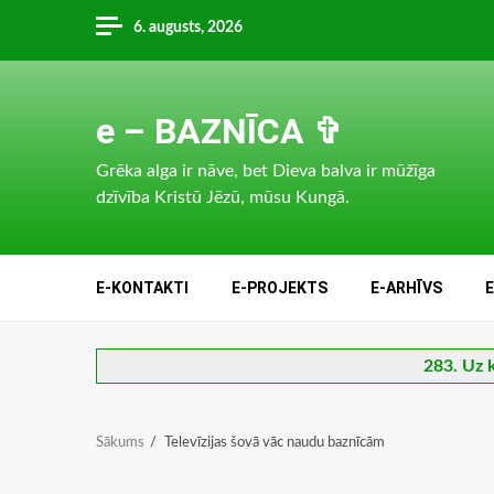
Skip
6. augusts, 2026
to
content
e – BAZNĪCA ✞
Grēka alga ir nāve, bet Dieva balva ir mūžīga
dzīvība Kristū Jēzū, mūsu Kungā.
E-KONTAKTI
E-PROJEKTS
E-ARHĪVS
283. Uz 
Sākums
Televīzijas šovā vāc naudu baznīcām