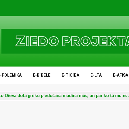
E-POLEMIKA
E-BĪBELE
E-TICĪBA
E-LTA
E-AFIŠA
ko Dieva dotā grēku piedošana mudina mūs, un par ko tā mums 