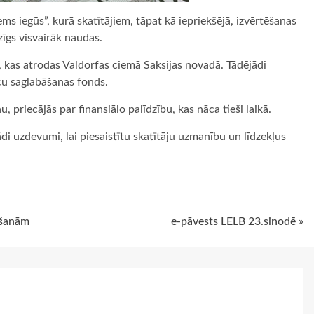
ms iegūs”, kurā skatītājiem, tāpat kā iepriekšējā, izvērtēšanas
zīgs visvairāk naudas.
, kas atrodas Valdorfas ciemā Saksijas novadā. Tādējādi
cu saglabāšanas fonds.
priecājās par finansiālo palīdzību, kas nāca tieši laikā.
ādi uzdevumi, lai piesaistītu skatītāju uzmanību un līdzekļus
ugiem
āšanām
e-pāvests LELB 23.sinodē »