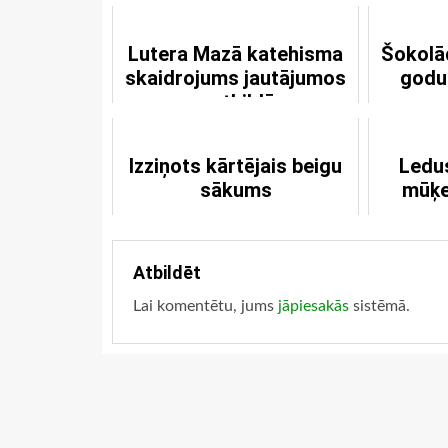
Lutera Mazā katehisma
Šokolā
skaidrojums jautājumos
godu
un atbildēs
Izziņots kārtējais beigu
Ledu
sākums
mūķe
Atbildēt
Lai komentētu, jums
jāpiesakās
sistēmā.