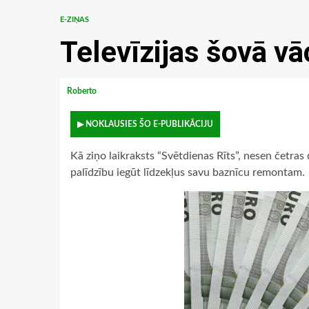
E-ZIŅAS
Televīzijas šovā v
Roberto
▶ NOKLAUSIES ŠO E-PUBLIKĀCIJU
Kā ziņo laikraksts “Svētdienas Rīts”, nesen četras
palīdzību iegūt līdzekļus savu baznīcu remontam.