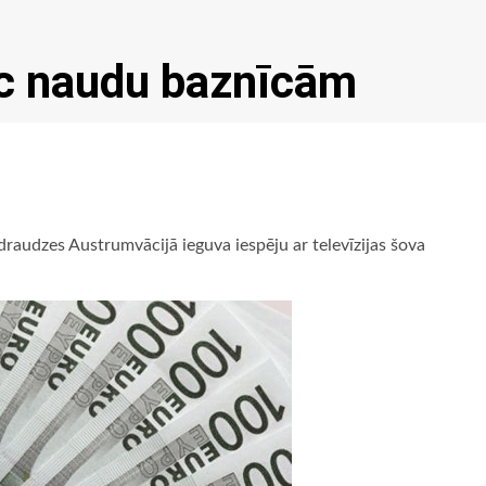
āc naudu baznīcām
 draudzes Austrumvācijā ieguva iespēju ar televīzijas šova