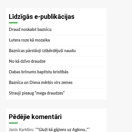
Līdzīgās e-publikācijas
Draud noskalot baznīcu
Lutera roze kā mozaika
Baznīcas pārstāvji izšķērdējuši naudu
No kā dzīvo draudze
Dabas brīnums baptistu kristībās
Baznīca un Dieva mērķis virs zemes
Strauji pieaug “mega draudzes”
Pēdējie komentāri
Janis Karklins
: “
"Gluži kā gājiens uz Aglonu.."
”