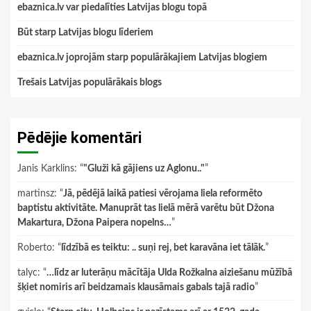
ebaznica.lv var piedalīties Latvijas blogu topā
Būt starp Latvijas blogu līderiem
ebaznica.lv joprojām starp populārākajiem Latvijas blogiem
Trešais Latvijas populārākais blogs
Pēdējie komentāri
Janis Karklins
: “
"Gluži kā gājiens uz Aglonu.."
”
martinsz
: “
Jā, pēdējā laikā patiesi vērojama liela reformēto
baptistu aktivitāte. Manuprāt tas lielā mērā varētu būt Džona
Makartura, Džona Paipera nopelns…
”
Roberto
: “
līdzībā es teiktu: .. suņi rej, bet karavāna iet tālāk.
”
talyc
: “
…līdz ar luterāņu mācītāja Ulda Rožkalna aiziešanu mūžībā
šķiet nomiris arī beidzamais klausāmais gabals tajā radio
”