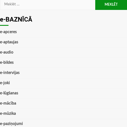
Meklēt:
e-BAZNĪCĀ
e-apceres
e-aptaujas
e-audio
e-bildes
e-intervijas
e-joki
e-lūgšanas
e-mācība
e-mūzika
e-paziņojumi