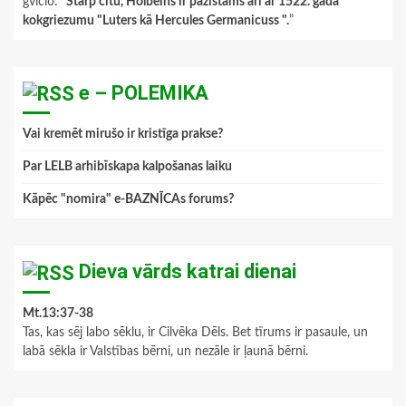
gviclo
: “
Starp citu, Holbeins ir pazīstams arī ar 1522. gada
kokgriezumu "Luters kā Hercules Germanicuss ".
”
e – POLEMIKA
Vai kremēt mirušo ir kristīga prakse?
Par LELB arhibīskapa kalpošanas laiku
Kāpēc "nomira" e-BAZNĪCAs forums?
Dieva vārds katrai dienai
Mt.13:37-38
Tas, kas sēj labo sēklu, ir Cilvēka Dēls. Bet tīrums ir pasaule, un
labā sēkla ir Valstības bērni, un nezāle ir ļaunā bērni.