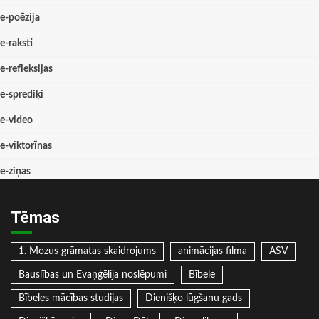
e-poēzija
e-raksti
e-refleksijas
e-sprediķi
e-video
e-viktorīnas
e-ziņas
Tēmas
1. Mozus grāmatas skaidrojums
animācijas filma
ASV
Bauslības un Evaņģēlija noslēpumi
Bībele
Bībeles mācības studijas
Dienišķo lūgšanu gads