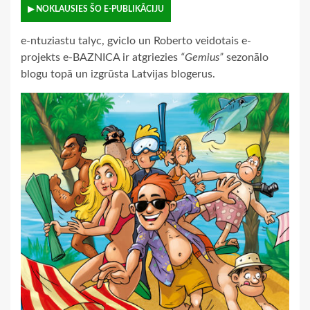
▶ NOKLAUSIES ŠO E-PUBLIKĀCIJU
e-ntuziastu talyc, gviclo un Roberto veidotais e-
projekts e-BAZNICA ir atgriezies
“Gemius”
sezonālo
blogu topā un izgrūsta Latvijas blogerus.