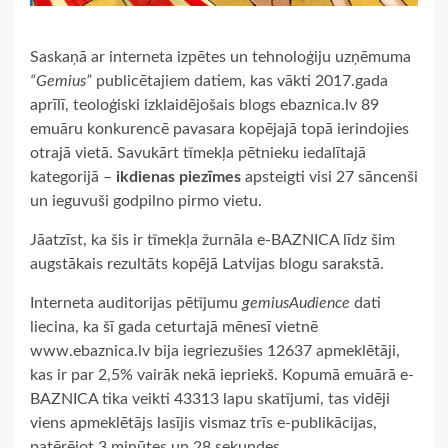
Saskaņā ar interneta izpētes un tehnoloģiju uzņēmuma
“Gemius”
publicētajiem datiem, kas vākti 2017.gada
aprīlī, teoloģiski izklaidējošais blogs ebaznica.lv 89
emuāru konkurencē pavasara kopējajā topā ierindojies
otrajā vietā. Savukārt tīmekļa pētnieku iedalītajā
kategorijā –
ikdienas piezīmes
apsteigti visi 27 sāncenši
un ieguvuši godpilno pirmo vietu.
Jāatzīst, ka šis ir tīmekļa žurnāla e-BAZNICA līdz šim
augstākais rezultāts kopējā Latvijas blogu sarakstā.
Interneta auditorijas pētījumu
gemiusAudience
dati
liecina, ka šī gada ceturtajā mēnesī vietnē
www.ebaznica.lv bija iegriezušies 12637 apmeklētāji,
kas ir par 2,5% vairāk nekā iepriekš. Kopumā emuārā e-
BAZNICA tika veikti 43313 lapu skatījumi, tas vidēji
viens apmeklētājs lasījis vismaz trīs e-publikācijas,
patērējot 3 minūtes un 28 sekundes.