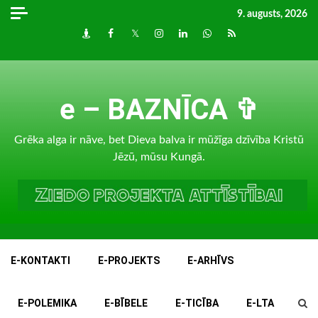
Skip
9. augusts, 2026
to
Draugiem
Facebook
Twitter
Instagram
LinkedIn
whatsapp
RSS
content
e – BAZNĪCA ✞
Grēka alga ir nāve, bet Dieva balva ir mūžīga dzīvība Kristū
Jēzū, mūsu Kungā.
E-KONTAKTI
E-PROJEKTS
E-ARHĪVS
E-POLEMIKA
E-BĪBELE
E-TICĪBA
E-LTA