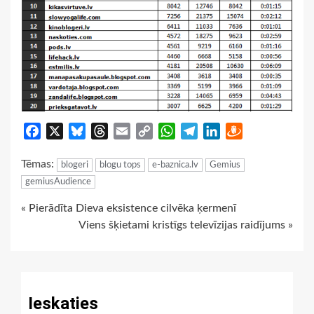
Facebook
X
Bluesky
Threads
Email
Copy
WhatsApp
Telegram
LinkedIn
Draugiem
Link
Tēmas:
blogeri
blogu tops
e-baznica.lv
Gemius
gemiusAudience
Continue
« Pierādīta Dieva eksistence cilvēka ķermenī
Viens šķietami kristīgs televīzijas raidījums »
Reading
Ieskaties