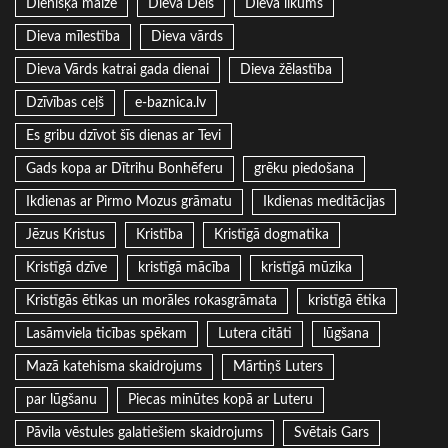
Dienišķā maize
Dieva Dēls
Dieva likums
Dieva mīlestība
Dieva vārds
Dieva Vārds katrai gada dienai
Dieva žēlastība
Dzīvības ceļš
e-baznica.lv
Es gribu dzīvot šīs dienas ar Tevi
Gads kopa ar Dītrihu Bonhēferu
grēku piedošana
Ikdienas ar Pirmo Mozus grāmatu
Ikdienas meditācijas
Jēzus Kristus
Kristība
Kristīgā dogmatika
Kristīgā dzīve
kristīgā mācība
kristīgā mūzika
Kristīgās ētikas un morāles rokasgrāmata
kristīgā ētika
Lasāmviela ticības spēkam
Lutera citāti
lūgšana
Mazā katehisma skaidrojums
Mārtiņš Luters
par lūgšanu
Piecas minūtes kopā ar Luteru
Pāvila vēstules galatiešiem skaidrojums
Svētais Gars