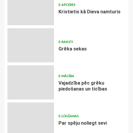
E-APCERES
Kristietis kā Dieva namturis
E-RAKSTI
Grēka sekas
E-MĀCĪBA
Vajadzība pēc grēku
piedošanas un ticības
E-LŪGŠANAS
Par spēju noliegt sevi