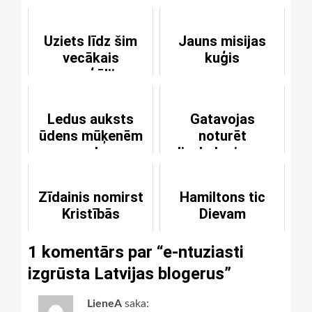
Uziets līdz šim
Jauns misijas
vecākais
kuģis
evaņģēlija
oriģināls
Ledus auksts
Gatavojas
ūdens mūķenēm
noturēt
uz galvas
dievkalpojumus
alternatīvās
vietās
Zīdainis nomirst
Hamiltons tic
Kristībās
Dievam
1 komentārs par “
e-ntuziasti
izgrūsta Latvijas blogerus
”
LieneA
saka: