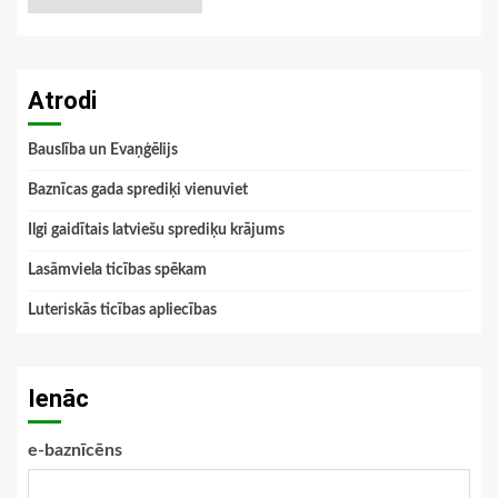
Atrodi
Bauslība un Evaņģēlijs
Baznīcas gada sprediķi vienuviet
Ilgi gaidītais latviešu sprediķu krājums
Lasāmviela ticības spēkam
Luteriskās ticības apliecības
Ienāc
e-baznīcēns