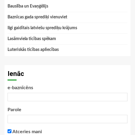
Bauslība un Evaņģēlijs
Baznīcas gada sprediķi vienuviet
Ilgi gaidītais latviešu sprediķu krājums
Lasāmviela ticības spēkam
Luteriskās ticības apliecības
Ienāc
e-baznīcēns
Parole
Atceries mani