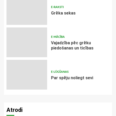
E-RAKSTI
Grēka sekas
E-MĀCĪBA
Vajadzība pēc grēku
piedošanas un ticības
E-LŪGŠANAS
Par spēju noliegt sevi
Atrodi