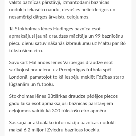
valsts baznīcas pārstāvji, izmantodami baznīcas
nodokļa iekasēto naudu, devušies nelietderīgos un
nesamērīgi dārgos ārvalstu ceļojumos.
Tā Stokholmas lēnes Hudinges baznīca esot
apmaksājusi jaunā draudzes mācītāja un 99 baznīcēnu
piecu dienu satuvināšanās izbraukumu uz Maltu par 86
tūkstošiem eiro.
Savukārt Hallandes lēnes Vārbergas draudze esot
sarīkojusi braucienu uz Premjerlīgas futbola spēli
Londonā, pamatojot to kā iespēju meklēt līdzības starp
lūgšanām un futbolu.
Stokholmas lēnes Būtširkas draudze pēdējos piecos
gadu laikā esot apmaksājusi baznīcas pārstāvjiem
ceļojumos vairāk kā 300 tūkstošu eiro apmēra.
Saskaņā ar aktuālāko informāciju baznīcas nodokli
maksā 6,2 miljoni Zviedru baznīcas locekļu.