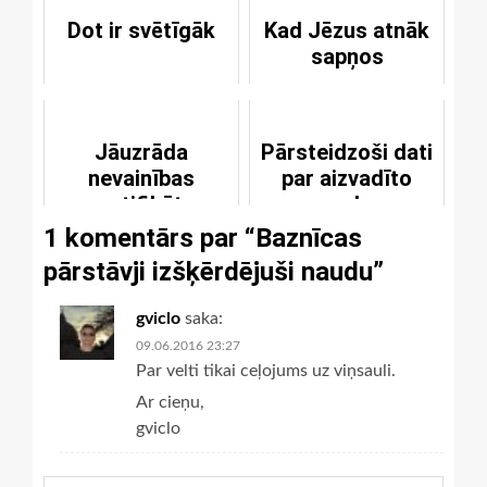
Dot ir svētīgāk
Kad Jēzus atnāk
sapņos
Jāuzrāda
Pārsteidzoši dati
nevainības
par aizvadīto
sertifikāts
gadu
1 komentārs par “
Baznīcas
pārstāvji izšķērdējuši naudu
”
gviclo
saka:
09.06.2016 23:27
Par velti tikai ceļojums uz viņsauli.
Ar cieņu,
gviclo