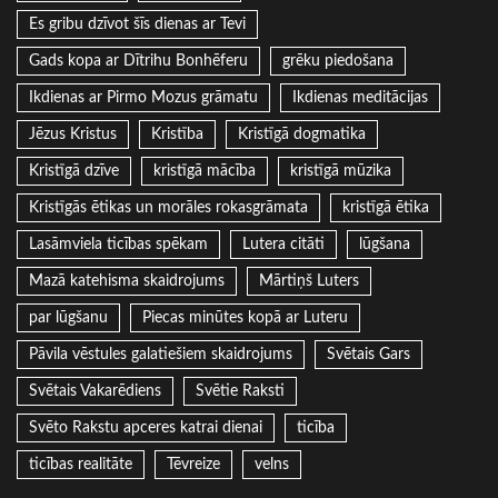
Es gribu dzīvot šīs dienas ar Tevi
Gads kopa ar Dītrihu Bonhēferu
grēku piedošana
Ikdienas ar Pirmo Mozus grāmatu
Ikdienas meditācijas
Jēzus Kristus
Kristība
Kristīgā dogmatika
Kristīgā dzīve
kristīgā mācība
kristīgā mūzika
Kristīgās ētikas un morāles rokasgrāmata
kristīgā ētika
Lasāmviela ticības spēkam
Lutera citāti
lūgšana
Mazā katehisma skaidrojums
Mārtiņš Luters
par lūgšanu
Piecas minūtes kopā ar Luteru
Pāvila vēstules galatiešiem skaidrojums
Svētais Gars
Svētais Vakarēdiens
Svētie Raksti
Svēto Rakstu apceres katrai dienai
ticība
ticības realitāte
Tēvreize
velns