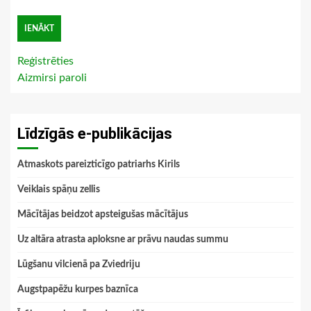
Reģistrēties
Aizmirsi paroli
Līdzīgās e-publikācijas
Atmaskots pareizticīgo patriarhs Kirils
Veiklais spāņu zellis
Mācītājas beidzot apsteigušas mācītājus
Uz altāra atrasta aploksne ar prāvu naudas summu
Lūgšanu vilcienā pa Zviedriju
Augstpapēžu kurpes baznīca