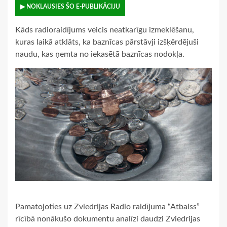
▶ NOKLAUSIES ŠO E-PUBLIKĀCIJU
Kāds radioraidījums veicis neatkarīgu izmeklēšanu,
kuras laikā atklāts, ka baznīcas pārstāvji izšķērdējuši
naudu, kas ņemta no iekasētā baznīcas nodokļa.
Pamatojoties uz Zviedrijas Radio raidījuma “Atbalss”
rīcībā nonākušo dokumentu analīzi daudzi Zviedrijas