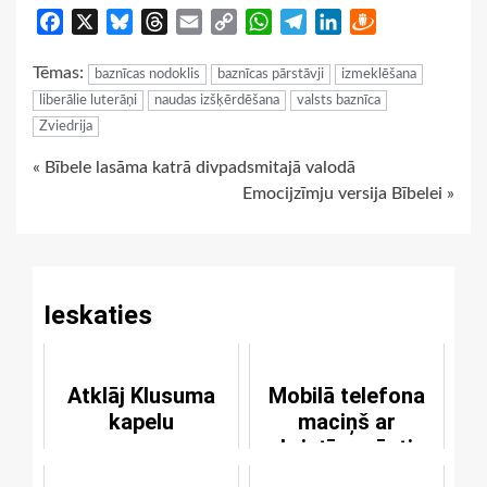
Facebook
X
Bluesky
Threads
Email
Copy
WhatsApp
Telegram
LinkedIn
Draugiem
Link
Tēmas:
baznīcas nodoklis
baznīcas pārstāvji
izmeklēšana
liberālie luterāņi
naudas izšķērdēšana
valsts baznīca
Zviedrija
Continue
« Bībele lasāma katrā divpadsmitajā valodā
Emocijzīmju versija Bībelei »
Reading
Ieskaties
Atklāj Klusuma
Mobilā telefona
kapelu
maciņš ar
kristīgu vēsti