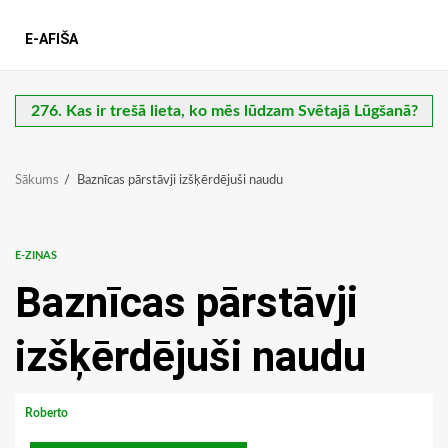
E-AFIŠA
276. Kas ir trešā lieta, ko mēs lūdzam Svētajā Lūgšanā?
Sākums
Baznīcas pārstāvji izšķērdējuši naudu
E-ZIŅAS
Baznīcas pārstāvji
izšķērdējuši naudu
Roberto