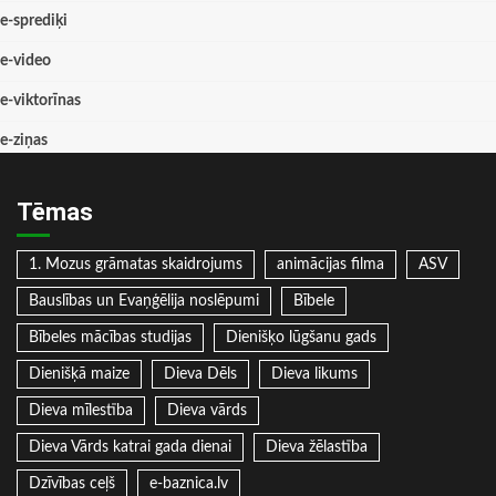
e-sprediķi
e-video
e-viktorīnas
e-ziņas
Tēmas
1. Mozus grāmatas skaidrojums
animācijas filma
ASV
Bauslības un Evaņģēlija noslēpumi
Bībele
Bībeles mācības studijas
Dienišķo lūgšanu gads
Dienišķā maize
Dieva Dēls
Dieva likums
Dieva mīlestība
Dieva vārds
Dieva Vārds katrai gada dienai
Dieva žēlastība
Dzīvības ceļš
e-baznica.lv