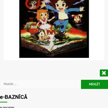
Meklēt:
e-BAZNĪCĀ
e-apceres