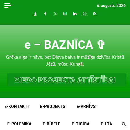
Skip
6. augusts, 2026
to
Draugiem
Facebook
Twitter
Instagram
LinkedIn
whatsapp
RSS
content
e – BAZNĪCA ✞
Grēka alga ir nāve, bet Dieva balva ir mūžīga dzīvība Kristū
Jēzū, mūsu Kungā.
E-KONTAKTI
E-PROJEKTS
E-ARHĪVS
E-POLEMIKA
E-BĪBELE
E-TICĪBA
E-LTA