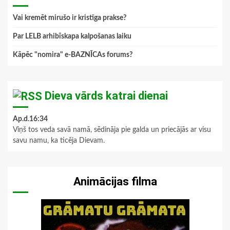
Vai kremēt mirušo ir kristīga prakse?
Par LELB arhibīskapa kalpošanas laiku
Kāpēc "nomira" e-BAZNĪCAs forums?
Dieva vārds katrai dienai
Ap.d.16:34
Viņš tos veda savā namā, sēdināja pie galda un priecājās ar visu
savu namu, ka ticēja Dievam.
Animācijas filma