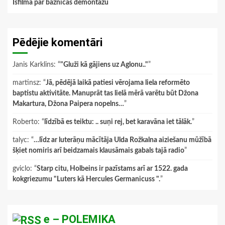
Īsfilma par baznīcas demontāžu
Pēdējie komentāri
Janis Karklins
: “
"Gluži kā gājiens uz Aglonu.."
”
martinsz
: “
Jā, pēdējā laikā patiesi vērojama liela reformēto
baptistu aktivitāte. Manuprāt tas lielā mērā varētu būt Džona
Makartura, Džona Paipera nopelns…
”
Roberto
: “
līdzībā es teiktu: .. suņi rej, bet karavāna iet tālāk.
”
talyc
: “
…līdz ar luterāņu mācītāja Ulda Rožkalna aiziešanu mūžībā
šķiet nomiris arī beidzamais klausāmais gabals tajā radio
”
gviclo
: “
Starp citu, Holbeins ir pazīstams arī ar 1522. gada
kokgriezumu "Luters kā Hercules Germanicuss ".
”
e – POLEMIKA