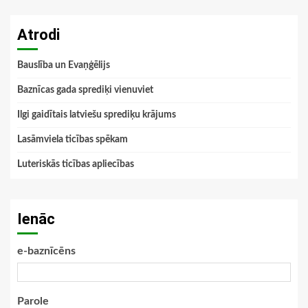
Atrodi
Bauslība un Evaņģēlijs
Baznīcas gada sprediķi vienuviet
Ilgi gaidītais latviešu sprediķu krājums
Lasāmviela ticības spēkam
Luteriskās ticības apliecības
Ienāc
e-baznīcēns
Parole