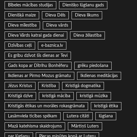
Bībeles mācības studijas
Dienišķo lūgšanu gads
Dienišķā maize
Dieva Dēls
Dieva likums
Dieva mīlestība
Dieva vārds
Dieva Vārds katrai gada dienai
Dieva žēlastība
Dzīvības ceļš
e-baznica.lv
Es gribu dzīvot šīs dienas ar Tevi
Gads kopa ar Dītrihu Bonhēferu
grēku piedošana
Ikdienas ar Pirmo Mozus grāmatu
Ikdienas meditācijas
Jēzus Kristus
Kristība
Kristīgā dogmatika
Kristīgā dzīve
kristīgā mācība
kristīgā mūzika
Kristīgās ētikas un morāles rokasgrāmata
kristīgā ētika
Lasāmviela ticības spēkam
Lutera citāti
lūgšana
Mazā katehisma skaidrojums
Mārtiņš Luters
par lūgšanu
Piecas minūtes kopā ar Luteru