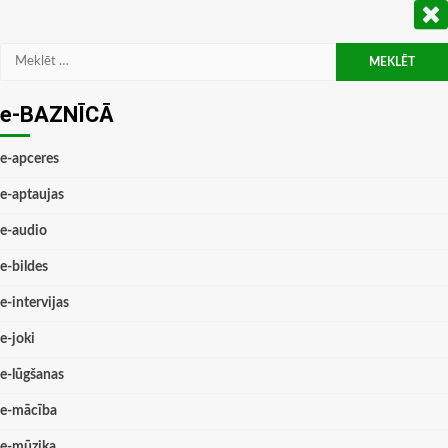
Meklēt:
e-BAZNĪCĀ
e-apceres
e-aptaujas
e-audio
e-bildes
e-intervijas
e-joki
e-lūgšanas
e-mācība
e-mūzika