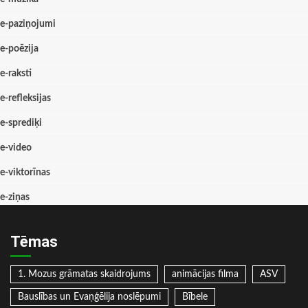
e-paziņojumi
e-poēzija
e-raksti
e-refleksijas
e-sprediķi
e-video
e-viktorīnas
e-ziņas
Tēmas
1. Mozus grāmatas skaidrojums
animācijas filma
ASV
Bauslības un Evaņģēlija noslēpumi
Bībele