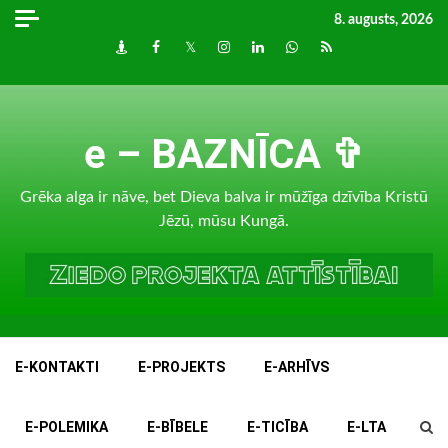
Skip
8. augusts, 2026
to
Draugiem
Facebook
Twitter
Instagram
LinkedIn
whatsapp
RSS
content
e – BAZNĪCA ✞
Grēka alga ir nāve, bet Dieva balva ir mūžīga dzīvība Kristū
Jēzū, mūsu Kungā.
E-KONTAKTI
E-PROJEKTS
E-ARHĪVS
E-POLEMIKA
E-BĪBELE
E-TICĪBA
E-LTA