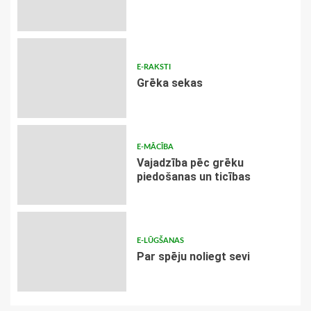
E-RAKSTI
Grēka sekas
E-MĀCĪBA
Vajadzība pēc grēku
piedošanas un ticības
E-LŪGŠANAS
Par spēju noliegt sevi