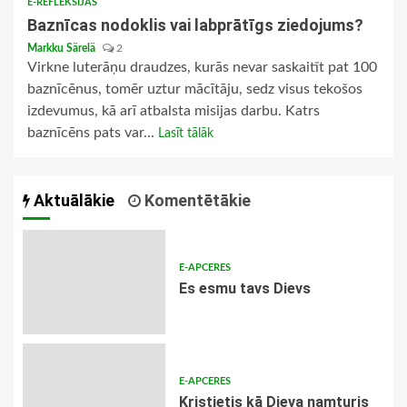
E-REFLEKSIJAS
Baznīcas nodoklis vai labprātīgs ziedojums?
Markku Särelä
2
Virkne luterāņu draudzes, kurās nevar saskaitīt pat 100
baznīcēnus, tomēr uztur mācītāju, sedz visus tekošos
izdevumus, kā arī atbalsta misijas darbu. Katrs
baznīcēns pats var...
Lasīt tālāk
Aktuālākie
Komentētākie
E-APCERES
Es esmu tavs Dievs
E-APCERES
Kristietis kā Dieva namturis