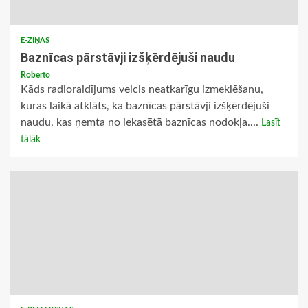
E-ZIŅAS
Baznīcas pārstāvji izšķērdējuši naudu
Roberto
Kāds radioraidījums veicis neatkarīgu izmeklēšanu,
kuras laikā atklāts, ka baznīcas pārstāvji izšķērdējuši
naudu, kas ņemta no iekasētā baznīcas nodokļa....
Lasīt
tālāk