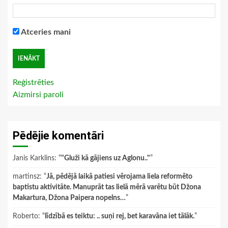
Atceries mani
Reģistrēties
Aizmirsi paroli
Pēdējie komentāri
Janis Karklins
: “
"Gluži kā gājiens uz Aglonu.."
”
martinsz
: “
Jā, pēdējā laikā patiesi vērojama liela reformēto
baptistu aktivitāte. Manuprāt tas lielā mērā varētu būt Džona
Makartura, Džona Paipera nopelns…
”
Roberto
: “
līdzībā es teiktu: .. suņi rej, bet karavāna iet tālāk.
”