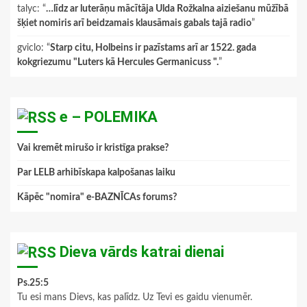
talyc
: “
…līdz ar luterāņu mācītāja Ulda Rožkalna aiziešanu mūžībā
šķiet nomiris arī beidzamais klausāmais gabals tajā radio
”
gviclo
: “
Starp citu, Holbeins ir pazīstams arī ar 1522. gada
kokgriezumu "Luters kā Hercules Germanicuss ".
”
e – POLEMIKA
Vai kremēt mirušo ir kristīga prakse?
Par LELB arhibīskapa kalpošanas laiku
Kāpēc "nomira" e-BAZNĪCAs forums?
Dieva vārds katrai dienai
Ps.25:5
Tu esi mans Dievs, kas palīdz. Uz Tevi es gaidu vienumēr.