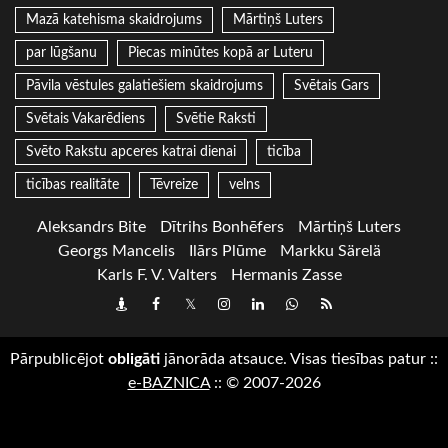
Mazā katehisma skaidrojums
Mārtiņš Luters
par lūgšanu
Piecas minūtes kopā ar Luteru
Pāvila vēstules galatiešiem skaidrojums
Svētais Gars
Svētais Vakarēdiens
Svētie Raksti
Svēto Rakstu apceres katrai dienai
ticība
ticības realitāte
Tēvreize
velns
Aleksandrs Bite
Dītrihs Bonhēfers
Mārtiņš Luters
Georgs Mancelis
Ilārs Plūme
Markku Särelä
Karls F. V. Valters
Hermanis Zasse
Draugiem
Facebook
Twitter
Instagram
LinkedIn
whatsapp
RSS
Pārpublicējot
obligāti
jānorāda atsauce. Visas tiesības patur
::
e-BAZNICA
::
© 2007-2026