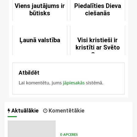
Viens jautājums ir
Piedalīties Dieva
būtisks
ciešanās
Ļaunā valstība
Visi kristieši ir
kristīti ar Svēto
Garu
Atbildēt
Lai komentētu, jums
jāpiesakās
sistēmā.
Aktuālākie
Komentētākie
E-APCERES