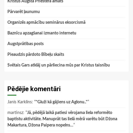
Kristus Augstā Priestera amats
Pārvarēt ļaunumu
Organizēs apmācību seminārus eksorcismā
Baznīcu apzagšanai izmanto internetu
Augstprātības posts
Pieaudzis pārdoto Bībeļu skaits
Svētais Gars atklāj un pārliecina mūs par Kristus taisnību
Pēdējie komentāri
Janis Karklins
: “
"Gluži kā gājiens uz Aglonu.."
”
martinsz
: “
Jā, pēdējā laikā patiesi vērojama liela reformēto
baptistu aktivitāte. Manuprāt tas lielā mērā varētu būt Džona
Makartura, Džona Paipera nopelns…
”