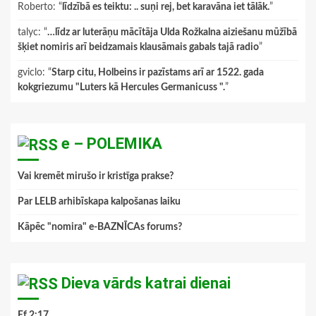
Roberto
: “
līdzībā es teiktu: .. suņi rej, bet karavāna iet tālāk.
”
talyc
: “
…līdz ar luterāņu mācītāja Ulda Rožkalna aiziešanu mūžībā
šķiet nomiris arī beidzamais klausāmais gabals tajā radio
”
gviclo
: “
Starp citu, Holbeins ir pazīstams arī ar 1522. gada
kokgriezumu "Luters kā Hercules Germanicuss ".
”
e – POLEMIKA
Vai kremēt mirušo ir kristīga prakse?
Par LELB arhibīskapa kalpošanas laiku
Kāpēc "nomira" e-BAZNĪCAs forums?
Dieva vārds katrai dienai
Ef.2:17