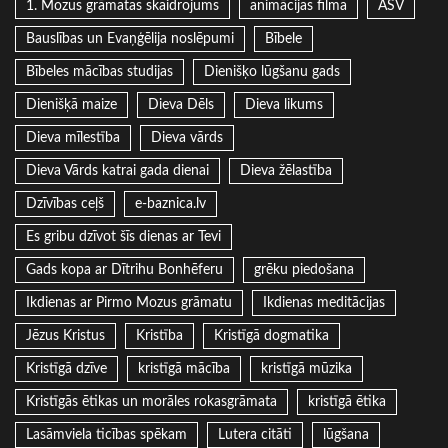
1. Mozus grāmatas skaidrojums
animācijas filma
ASV
Bauslības un Evaņģēlija noslēpumi
Bībele
Bībeles mācības studijas
Dienišķo lūgšanu gads
Dienišķā maize
Dieva Dēls
Dieva likums
Dieva mīlestība
Dieva vārds
Dieva Vārds katrai gada dienai
Dieva žēlastība
Dzīvības ceļš
e-baznica.lv
Es gribu dzīvot šīs dienas ar Tevi
Gads kopa ar Dītrihu Bonhēferu
grēku piedošana
Ikdienas ar Pirmo Mozus grāmatu
Ikdienas meditācijas
Jēzus Kristus
Kristība
Kristīgā dogmatika
Kristīgā dzīve
kristīgā mācība
kristīgā mūzika
Kristīgās ētikas un morāles rokasgrāmata
kristīgā ētika
Lasāmviela ticības spēkam
Lutera citāti
lūgšana