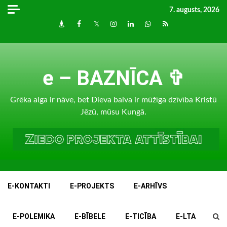
Skip
7. augusts, 2026
to
Draugiem
Facebook
Twitter
Instagram
LinkedIn
whatsapp
RSS
content
e – BAZNĪCA ✞
Grēka alga ir nāve, bet Dieva balva ir mūžīga dzīvība Kristū
Jēzū, mūsu Kungā.
E-KONTAKTI
E-PROJEKTS
E-ARHĪVS
E-POLEMIKA
E-BĪBELE
E-TICĪBA
E-LTA