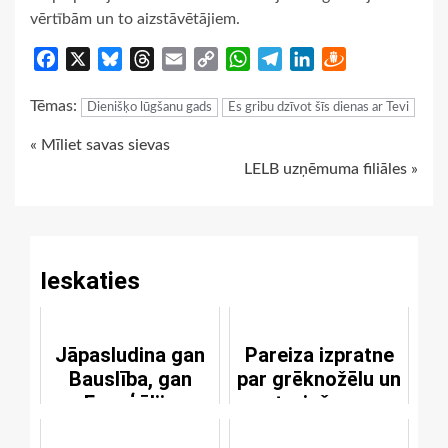
vērtībām un to aizstāvētājiem.
Facebook
X
Bluesky
Threads
Email
Copy
WhatsApp
Telegram
LinkedIn
Draugiem
Link
Tēmas:
Dienišķo lūgšanu gads
Es gribu dzīvot šīs dienas ar Tevi
Continue
« Mīliet savas sievas
LELB uzņēmuma filiāles »
Reading
Ieskaties
Jāpasludina gan
Pareiza izpratne
Bauslība, gan
par grēknožēlu un
Evaņģēlijs
atgriešanos