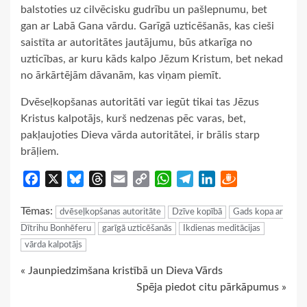
balstoties uz cilvēcisku gudrību un pašlepnumu, bet
gan ar Labā Gana vārdu. Garīgā uzticēšanās, kas cieši
saistīta ar autoritātes jautājumu, būs atkarīga no
uzticības, ar kuru kāds kalpo Jēzum Kristum, bet nekad
no ārkārtējām dāvanām, kas viņam piemīt.
Dvēseļkopšanas autoritāti var iegūt tikai tas Jēzus
Kristus kalpotājs, kurš nedzenas pēc varas, bet,
pakļaujoties Dieva vārda autoritātei, ir brālis starp
brāļiem.
Facebook
X
Bluesky
Threads
Email
Copy
WhatsApp
Telegram
LinkedIn
Draugiem
Link
Tēmas:
dvēseļkopšanas autoritāte
Dzīve kopībā
Gads kopa ar
Dītrihu Bonhēferu
garīgā uzticēšanās
Ikdienas meditācijas
vārda kalpotājs
Continue
« Jaunpiedzimšana kristībā un Dieva Vārds
Spēja piedot citu pārkāpumus »
Reading