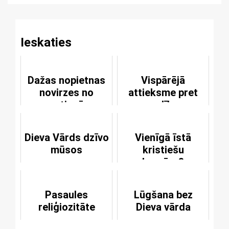
Ieskaties
Dažas nopietnas
Vispārējā
novirzes no
attieksme pret
patiesā
radību
mīlestības un
laulības ceļa
Dieva Vārds dzīvo
Vienīgā īstā
mūsos
kristiešu
baznīca?
Pasaules
Lūgšana bez
reliģiozitāte
Dieva vārda