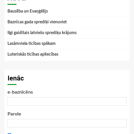
Bauslība un Evaņģēlijs
Baznīcas gada sprediķi vienuviet
Ilgi gaidītais latviešu sprediķu krājums
Lasāmviela ticības spēkam
Luteriskās ticības apliecības
Ienāc
e-baznīcēns
Parole