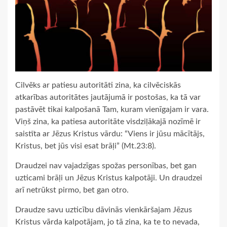
Cilvēks ar patiesu autoritāti zina, ka cilvēciskās
atkarības autoritātes jautājumā ir postošas, ka tā var
pastāvēt tikai kalpošanā Tam, kuram vienīgajam ir vara.
Viņš zina, ka patiesa autoritāte visdziļākajā nozīmē ir
saistīta ar Jēzus Kristus vārdu: “Viens ir jūsu mācītājs,
Kristus, bet jūs visi esat brāļi” (Mt.23:8).
Draudzei nav vajadzīgas spožas personības, bet gan
uzticami brāļi un Jēzus Kristus kalpotāji. Un draudzei
arī netrūkst pirmo, bet gan otro.
Draudze savu uzticību dāvinās vienkāršajam Jēzus
Kristus vārda kalpotājam, jo tā zina, ka te to nevada,