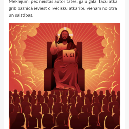
Meklējumi pēc neīstas autoritātes, galu galā, taču atkal
grib baznīcā ieviest cilvēcisku atkarību vienam no otra
un saistības.