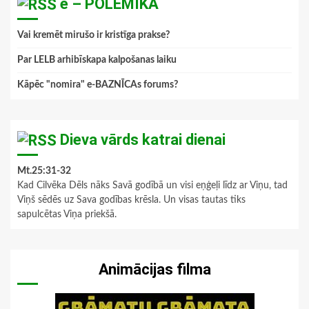
e – POLEMIKA
Vai kremēt mirušo ir kristīga prakse?
Par LELB arhibīskapa kalpošanas laiku
Kāpēc "nomira" e-BAZNĪCAs forums?
Dieva vārds katrai dienai
Mt.25:31-32
Kad Cilvēka Dēls nāks Savā godībā un visi eņģeļi līdz ar Viņu, tad
Viņš sēdēs uz Sava godības krēsla. Un visas tautas tiks
sapulcētas Viņa priekšā.
Animācijas filma