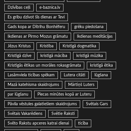
Dzīvības ceļš
e-baznica.lv
Es gribu dzīvot šīs dienas ar Tevi
Gads kopa ar Dītrihu Bonhēferu
grēku piedošana
Ikdienas ar Pirmo Mozus grāmatu
Ikdienas meditācijas
Jēzus Kristus
Kristība
Kristīgā dogmatika
Kristīgā dzīve
kristīgā mācība
kristīgā mūzika
Kristīgās ētikas un morāles rokasgrāmata
kristīgā ētika
Lasāmviela ticības spēkam
Lutera citāti
lūgšana
Mazā katehisma skaidrojums
Mārtiņš Luters
par lūgšanu
Piecas minūtes kopā ar Luteru
Pāvila vēstules galatiešiem skaidrojums
Svētais Gars
Svētais Vakarēdiens
Svētie Raksti
Svēto Rakstu apceres katrai dienai
ticība