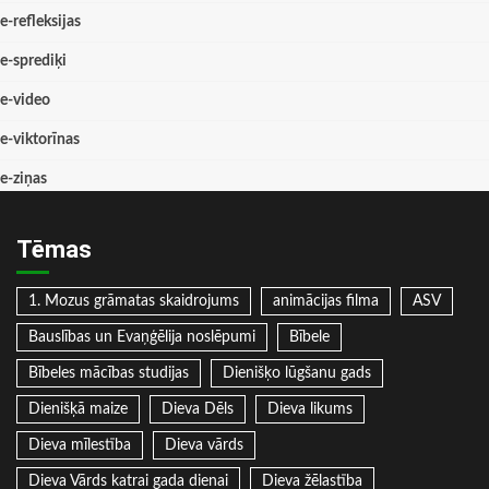
e-refleksijas
e-sprediķi
e-video
e-viktorīnas
e-ziņas
Tēmas
1. Mozus grāmatas skaidrojums
animācijas filma
ASV
Bauslības un Evaņģēlija noslēpumi
Bībele
Bībeles mācības studijas
Dienišķo lūgšanu gads
Dienišķā maize
Dieva Dēls
Dieva likums
Dieva mīlestība
Dieva vārds
Dieva Vārds katrai gada dienai
Dieva žēlastība