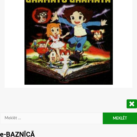
Meklēt:
e-BAZNĪCĀ