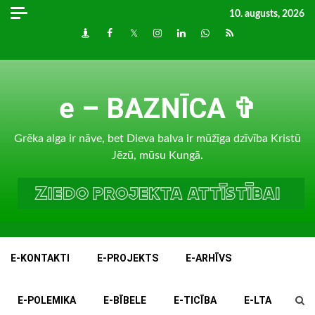
Skip
10. augusts, 2026
to
Draugiem
Facebook
Twitter
Instagram
LinkedIn
whatsapp
RSS
content
e – BAZNĪCA ✞
Grēka alga ir nāve, bet Dieva balva ir mūžīga dzīvība Kristū
Jēzū, mūsu Kungā.
E-KONTAKTI
E-PROJEKTS
E-ARHĪVS
E-POLEMIKA
E-BĪBELE
E-TICĪBA
E-LTA