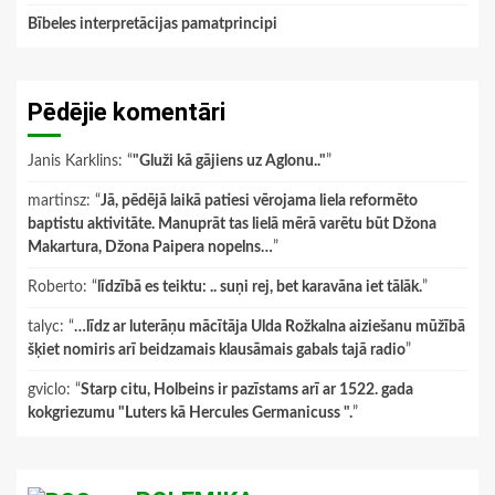
Bībeles interpretācijas pamatprincipi
Pēdējie komentāri
Janis Karklins
: “
"Gluži kā gājiens uz Aglonu.."
”
martinsz
: “
Jā, pēdējā laikā patiesi vērojama liela reformēto
baptistu aktivitāte. Manuprāt tas lielā mērā varētu būt Džona
Makartura, Džona Paipera nopelns…
”
Roberto
: “
līdzībā es teiktu: .. suņi rej, bet karavāna iet tālāk.
”
talyc
: “
…līdz ar luterāņu mācītāja Ulda Rožkalna aiziešanu mūžībā
šķiet nomiris arī beidzamais klausāmais gabals tajā radio
”
gviclo
: “
Starp citu, Holbeins ir pazīstams arī ar 1522. gada
kokgriezumu "Luters kā Hercules Germanicuss ".
”