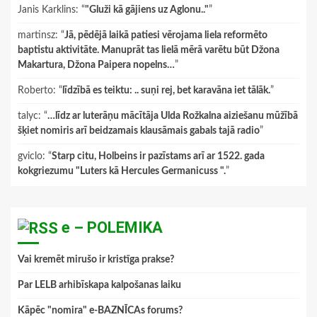
Janis Karklins
: “
"Gluži kā gājiens uz Aglonu.."
”
martinsz
: “
Jā, pēdējā laikā patiesi vērojama liela reformēto
baptistu aktivitāte. Manuprāt tas lielā mērā varētu būt Džona
Makartura, Džona Paipera nopelns…
”
Roberto
: “
līdzībā es teiktu: .. suņi rej, bet karavāna iet tālāk.
”
talyc
: “
…līdz ar luterāņu mācītāja Ulda Rožkalna aiziešanu mūžībā
šķiet nomiris arī beidzamais klausāmais gabals tajā radio
”
gviclo
: “
Starp citu, Holbeins ir pazīstams arī ar 1522. gada
kokgriezumu "Luters kā Hercules Germanicuss ".
”
e – POLEMIKA
Vai kremēt mirušo ir kristīga prakse?
Par LELB arhibīskapa kalpošanas laiku
Kāpēc "nomira" e-BAZNĪCAs forums?