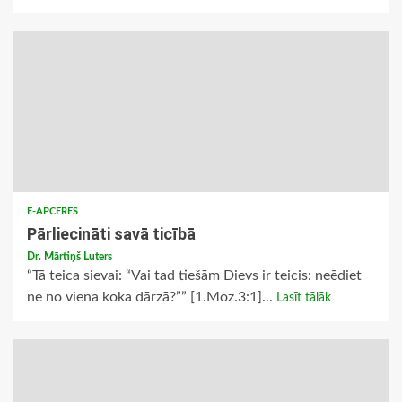
E-APCERES
Pārliecināti savā ticībā
Dr. Mārtiņš Luters
“Tā teica sievai: “Vai tad tiešām Dievs ir teicis: neēdiet
ne no viena koka dārzā?”” [1.Moz.3:1]...
Lasīt tālāk