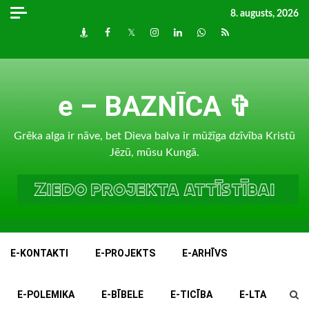
Skip
8. augusts, 2026
to
Draugiem
Facebook
Twitter
Instagram
LinkedIn
whatsapp
RSS
content
e – BAZNĪCA ✞
Grēka alga ir nāve, bet Dieva balva ir mūžīga dzīvība Kristū
Jēzū, mūsu Kungā.
E-KONTAKTI
E-PROJEKTS
E-ARHĪVS
E-POLEMIKA
E-BĪBELE
E-TICĪBA
E-LTA