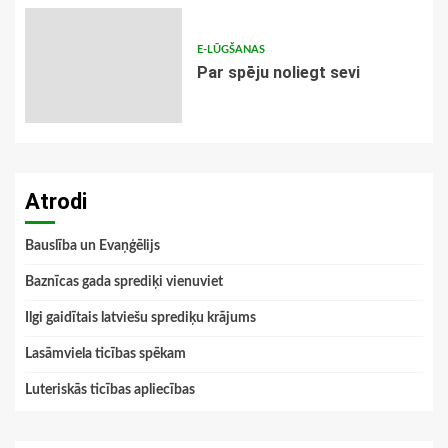
E-LŪGŠANAS
Par spēju noliegt sevi
Atrodi
Bauslība un Evaņģēlijs
Baznīcas gada sprediķi vienuviet
Ilgi gaidītais latviešu sprediķu krājums
Lasāmviela ticības spēkam
Luteriskās ticības apliecības