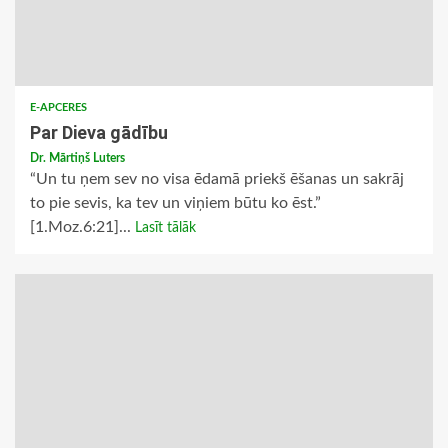
E-APCERES
Par Dieva gādību
Dr. Mārtiņš Luters
“Un tu ņem sev no visa ēdamā priekš ēšanas un sakrāj
to pie sevis, ka tev un viņiem būtu ko ēst.”
[1.Moz.6:21]...
Lasīt tālāk