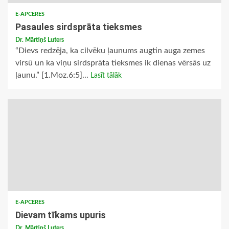
E-APCERES
Pasaules sirdsprāta tieksmes
Dr. Mārtiņš Luters
“Dievs redzēja, ka cilvēku ļaunums augtin auga zemes
virsū un ka viņu sirdsprāta tieksmes ik dienas vērsās uz
ļaunu.” [1.Moz.6:5]...
Lasīt tālāk
E-APCERES
Dievam tīkams upuris
Dr. Mārtiņš Luters