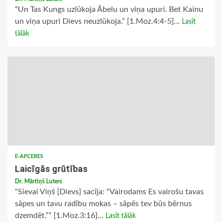
“Un Tas Kungs uzlūkoja Ābelu un viņa upuri. Bet Kainu
un viņa upuri Dievs neuzlūkoja.” [1.Moz.4:4-5]...
Lasīt
tālāk
E-APCERES
Laicīgās grūtības
Dr. Mārtiņš Luters
“Sievai Viņš [Dievs] sacīja: “Vairodams Es vairošu tavas
sāpes un tavu radību mokas – sāpēs tev būs bērnus
dzemdēt.”” [1.Moz.3:16]...
Lasīt tālāk