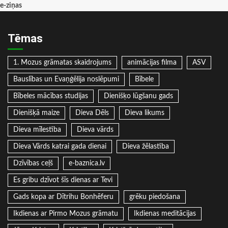
e-ziņas
Tēmas
1. Mozus grāmatas skaidrojums
animācijas filma
ASV
Bauslības un Evaņģēlija noslēpumi
Bībele
Bībeles mācības studijas
Dienišķo lūgšanu gads
Dienišķā maize
Dieva Dēls
Dieva likums
Dieva mīlestība
Dieva vārds
Dieva Vārds katrai gada dienai
Dieva žēlastība
Dzīvības ceļš
e-baznica.lv
Es gribu dzīvot šīs dienas ar Tevi
Gads kopa ar Dītrihu Bonhēferu
grēku piedošana
Ikdienas ar Pirmo Mozus grāmatu
Ikdienas meditācijas