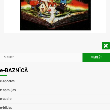
Meklēt:
e-BAZNĪCĀ
e-apceres
e-aptaujas
e-audio
e-bildes