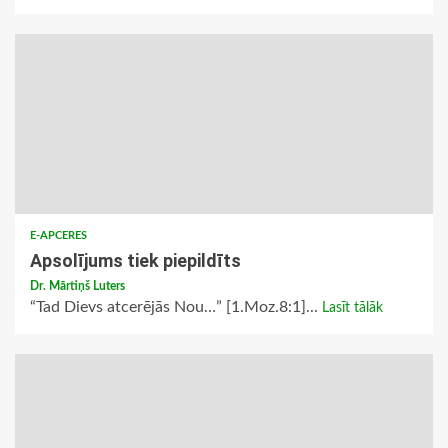
E-APCERES
Apsolījums tiek piepildīts
Dr. Mārtiņš Luters
“Tad Dievs atcerējās Nou…” [1.Moz.8:1]...
Lasīt tālāk