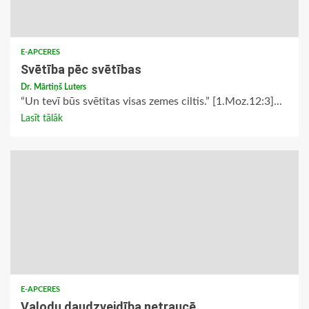
E-APCERES
Svētība pēc svētības
Dr. Mārtiņš Luters
“Un tevī būs svētītas visas zemes ciltis.” [1.Moz.12:3]...
Lasīt tālāk
E-APCERES
Valodu daudzveidība netraucē