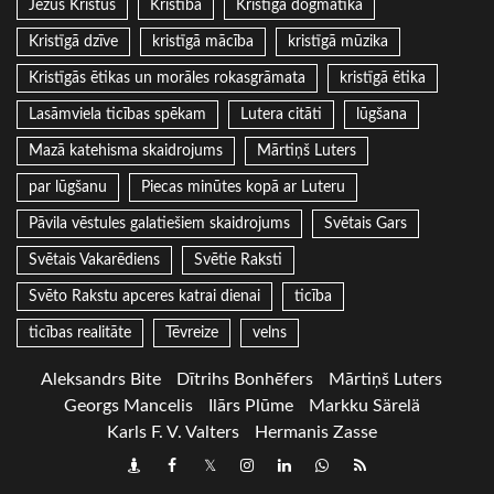
Jēzus Kristus
Kristība
Kristīgā dogmatika
Kristīgā dzīve
kristīgā mācība
kristīgā mūzika
Kristīgās ētikas un morāles rokasgrāmata
kristīgā ētika
Lasāmviela ticības spēkam
Lutera citāti
lūgšana
Mazā katehisma skaidrojums
Mārtiņš Luters
par lūgšanu
Piecas minūtes kopā ar Luteru
Pāvila vēstules galatiešiem skaidrojums
Svētais Gars
Svētais Vakarēdiens
Svētie Raksti
Svēto Rakstu apceres katrai dienai
ticība
ticības realitāte
Tēvreize
velns
Aleksandrs Bite
Dītrihs Bonhēfers
Mārtiņš Luters
Georgs Mancelis
Ilārs Plūme
Markku Särelä
Karls F. V. Valters
Hermanis Zasse
Draugiem
Facebook
Twitter
Instagram
LinkedIn
whatsapp
RSS