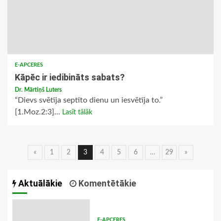
E-APCERES
Kāpēc ir iedibināts sabats?
Dr. Mārtiņš Luters
“Dievs svētīja septīto dienu un iesvētīja to.”
[1.Moz.2:3]...
Lasīt tālāk
Ziņu
«
1
2
3
4
5
6
…
29
»
navigācija
Aktuālākie
Komentētākie
E-APCERES