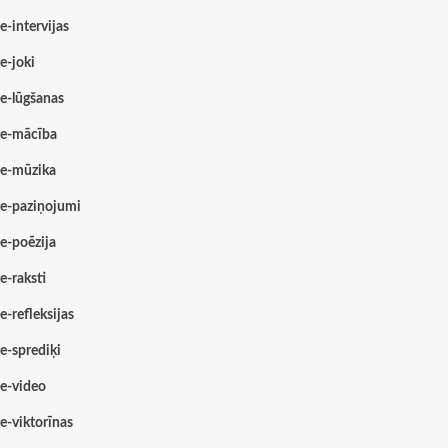
e-intervijas
e-joki
e-lūgšanas
e-mācība
e-mūzika
e-paziņojumi
e-poēzija
e-raksti
e-refleksijas
e-sprediķi
e-video
e-viktorīnas