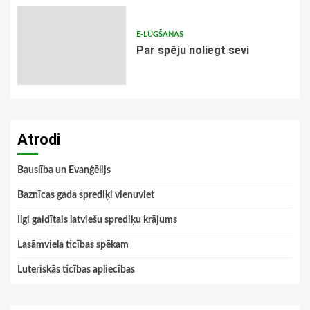
E-LŪGŠANAS
Par spēju noliegt sevi
Atrodi
Bauslība un Evaņģēlijs
Baznīcas gada sprediķi vienuviet
Ilgi gaidītais latviešu sprediķu krājums
Lasāmviela ticības spēkam
Luteriskās ticības apliecības