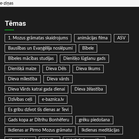
e-ziņas
Tēmas
1. Mozus grāmatas skaidrojums
animācijas filma
ASV
Bauslības un Evaņģēlija noslēpumi
Bībele
Bībeles mācības studijas
Dienišķo lūgšanu gads
Dienišķā maize
Dieva Dēls
Dieva likums
Dieva mīlestība
Dieva vārds
Dieva Vārds katrai gada dienai
Dieva žēlastība
Dzīvības ceļš
e-baznica.lv
Es gribu dzīvot šīs dienas ar Tevi
Gads kopa ar Dītrihu Bonhēferu
grēku piedošana
Ikdienas ar Pirmo Mozus grāmatu
Ikdienas meditācijas