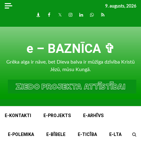
Skip
9. augusts, 2026
to
Draugiem
Facebook
Twitter
Instagram
LinkedIn
whatsapp
RSS
content
e – BAZNĪCA ✞
Grēka alga ir nāve, bet Dieva balva ir mūžīga dzīvība Kristū
Jēzū, mūsu Kungā.
E-KONTAKTI
E-PROJEKTS
E-ARHĪVS
E-POLEMIKA
E-BĪBELE
E-TICĪBA
E-LTA