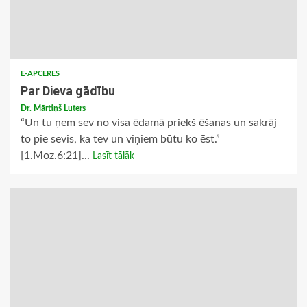
E-APCERES
Par Dieva gādību
Dr. Mārtiņš Luters
“Un tu ņem sev no visa ēdamā priekš ēšanas un sakrāj
to pie sevis, ka tev un viņiem būtu ko ēst.”
[1.Moz.6:21]...
Lasīt tālāk