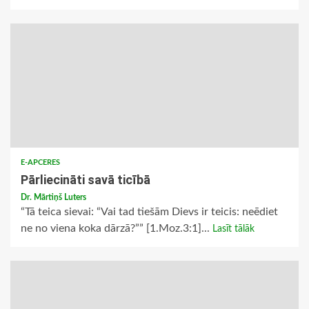
E-APCERES
Pārliecināti savā ticībā
Dr. Mārtiņš Luters
“Tā teica sievai: “Vai tad tiešām Dievs ir teicis: neēdiet
ne no viena koka dārzā?”” [1.Moz.3:1]...
Lasīt tālāk