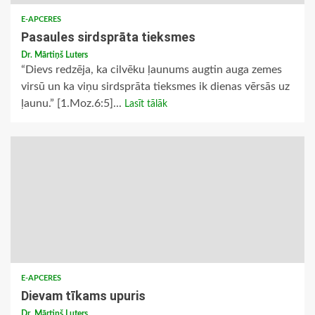
E-APCERES
Pasaules sirdsprāta tieksmes
Dr. Mārtiņš Luters
“Dievs redzēja, ka cilvēku ļaunums augtin auga zemes
virsū un ka viņu sirdsprāta tieksmes ik dienas vērsās uz
ļaunu.” [1.Moz.6:5]...
Lasīt tālāk
E-APCERES
Dievam tīkams upuris
Dr. Mārtiņš Luters