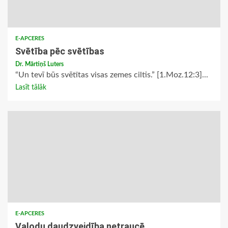
E-APCERES
Svētība pēc svētības
Dr. Mārtiņš Luters
“Un tevī būs svētītas visas zemes ciltis.” [1.Moz.12:3]...
Lasīt tālāk
E-APCERES
Valodu daudzveidība netraucē