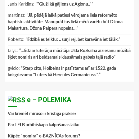
Janis Karklins
: “
"Gluži kā gājiens uz Aglonu.."
”
martinsz
: “
Jā, pēdējā laikā patiesi vērojama liela reformēto
baptistu aktivitāte. Manuprāt tas lielā mērā varētu būt Džona
Makartura, Džona Paipera nopelns…
”
Roberto
: “
līdzībā es teiktu: .. suņi rej, bet karavāna iet tālāk.
”
talyc
: “
…līdz ar luterāņu mācītāja Ulda Rožkalna aiziešanu mūžībā
šķiet nomiris arī beidzamais klausāmais gabals tajā radio
”
gviclo
: “
Starp citu, Holbeins ir pazīstams arī ar 1522. gada
kokgriezumu "Luters kā Hercules Germanicuss ".
”
e – POLEMIKA
Vai kremēt mirušo ir kristīga prakse?
Par LELB arhibīskapa kalpošanas laiku
Kāpēc "nomira" e-BAZNĪCAs forums?