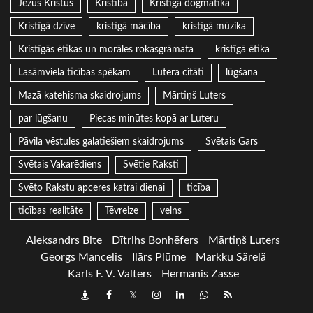
Jēzus Kristus
Kristība
Kristīgā dogmatika
Kristīgā dzīve
kristīgā mācība
kristīgā mūzika
Kristīgās ētikas un morāles rokasgrāmata
kristīgā ētika
Lasāmviela ticības spēkam
Lutera citāti
lūgšana
Mazā katehisma skaidrojums
Mārtiņš Luters
par lūgšanu
Piecas minūtes kopā ar Luteru
Pāvila vēstules galatiešiem skaidrojums
Svētais Gars
Svētais Vakarēdiens
Svētie Raksti
Svēto Rakstu apceres katrai dienai
ticība
ticības realitāte
Tēvreize
velns
Aleksandrs Bite
Dītrihs Bonhēfers
Mārtiņš Luters
Georgs Mancelis
Ilārs Plūme
Markku Särelä
Karls F. V. Valters
Hermanis Zasse
Draugiem
Facebook
Twitter
Instagram
LinkedIn
whatsapp
RSS