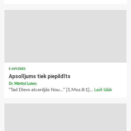
E-APCERES
Apsolījums tiek piepildīts
Dr. Mārtiņš Luters
“Tad Dievs atcerējās Nou…” [1.Moz.8:1]...
Lasīt tālāk