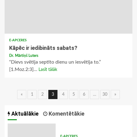
E-APCERES
Kāpēc ir iedibināts sabats?
Dr. Mārtiņš Luters
“Dievs svētīja septīto dienu un iesvētīja to.”
[1.Moz.2:3]...
Lasīt tālāk
Ziņu
«
1
2
3
4
5
6
…
30
»
navigācija
Aktuālākie
Komentētākie
E-APCERES