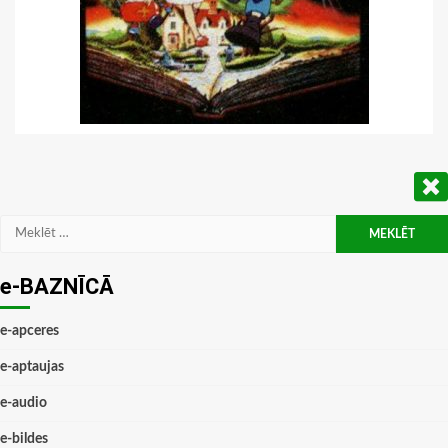
Meklēt:
e-BAZNĪCĀ
e-apceres
e-aptaujas
e-audio
e-bildes