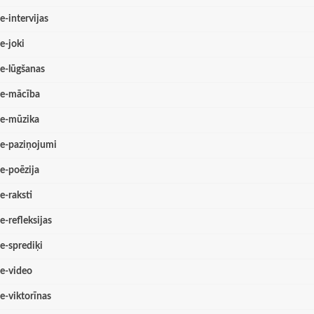
e-intervijas
e-joki
e-lūgšanas
e-mācība
e-mūzika
e-paziņojumi
e-poēzija
e-raksti
e-refleksijas
e-sprediķi
e-video
e-viktorīnas