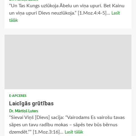
“Un Tas Kungs uzlūkoja Ābelu un viņa upuri. Bet Kainu
un viņa upuri Dievs neuzlūkoja.” [1.Moz.4:4-5]...
Lasīt
tālāk
E-APCERES
Laicīgās grūtības
Dr. Mārtiņš Luters
“Sievai Viņš [Dievs] sacīja: “Vairodams Es vairošu tavas
sāpes un tavu radību mokas – sāpēs tev būs bērnus
dzemdēt.”” [1.Moz.3:16]...
Lasīt tālāk