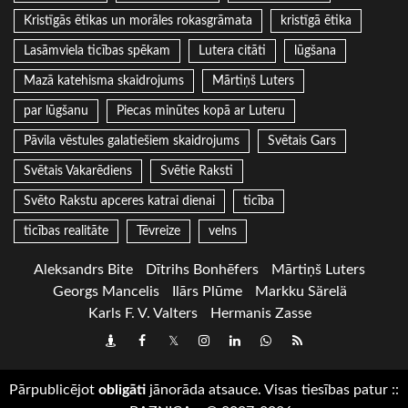
Kristīgās ētikas un morāles rokasgrāmata
kristīgā ētika
Lasāmviela ticības spēkam
Lutera citāti
lūgšana
Mazā katehisma skaidrojums
Mārtiņš Luters
par lūgšanu
Piecas minūtes kopā ar Luteru
Pāvila vēstules galatiešiem skaidrojums
Svētais Gars
Svētais Vakarēdiens
Svētie Raksti
Svēto Rakstu apceres katrai dienai
ticība
ticības realitāte
Tēvreize
velns
Aleksandrs Bite
Dītrihs Bonhēfers
Mārtiņš Luters
Georgs Mancelis
Ilārs Plūme
Markku Särelä
Karls F. V. Valters
Hermanis Zasse
Draugiem
Facebook
Twitter
Instagram
LinkedIn
whatsapp
RSS
Pārpublicējot
obligāti
jānorāda atsauce. Visas tiesības patur
::