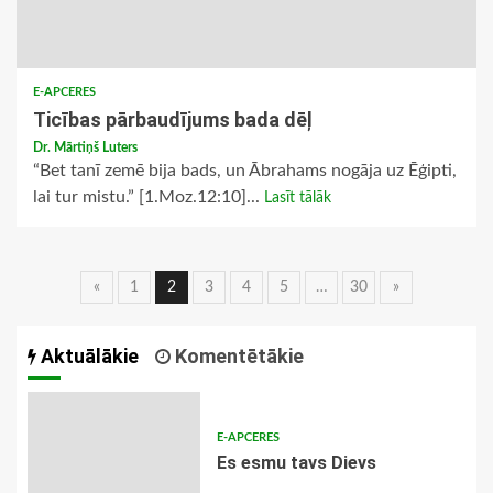
E-APCERES
Ticības pārbaudījums bada dēļ
Dr. Mārtiņš Luters
“Bet tanī zemē bija bads, un Ābrahams nogāja uz Ēģipti,
lai tur mistu.” [1.Moz.12:10]...
Lasīt tālāk
Ziņu
«
1
2
3
4
5
…
30
»
navigācija
Aktuālākie
Komentētākie
E-APCERES
Es esmu tavs Dievs