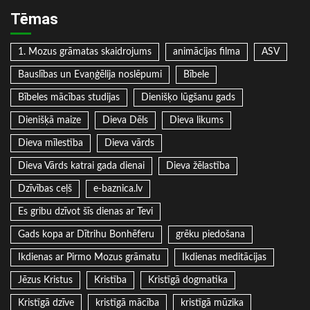
Tēmas
1. Mozus grāmatas skaidrojums
animācijas filma
ASV
Bauslības un Evaņģēlija noslēpumi
Bībele
Bībeles mācības studijas
Dienišķo lūgšanu gads
Dienišķā maize
Dieva Dēls
Dieva likums
Dieva mīlestība
Dieva vārds
Dieva Vārds katrai gada dienai
Dieva žēlastība
Dzīvības ceļš
e-baznica.lv
Es gribu dzīvot šīs dienas ar Tevi
Gads kopa ar Dītrihu Bonhēferu
grēku piedošana
Ikdienas ar Pirmo Mozus grāmatu
Ikdienas meditācijas
Jēzus Kristus
Kristība
Kristīgā dogmatika
Kristīgā dzīve
kristīgā mācība
kristīgā mūzika