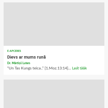
E-APCERES
Dievs ar mums runā
Dr. Mārtiņš Luters
“Un Tas Kungs teica..” [1.Moz.13:14]...
Lasīt tālāk