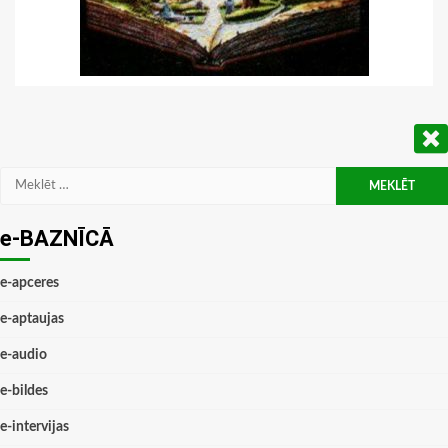
Meklēt:
e-BAZNĪCĀ
e-apceres
e-aptaujas
e-audio
e-bildes
e-intervijas