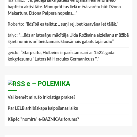
martinsz
: “
Jā, pēdējā laikā patiesi vērojama liela reformēto
baptistu aktivitāte. Manuprāt tas lielā mērā varētu būt Džona
Makartura, Džona Paipera nopelns…
”
Roberto
: “
līdzībā es teiktu: .. suņi rej, bet karavāna iet tālāk.
”
talyc
: “
…līdz ar luterāņu mācītāja Ulda Rožkalna aiziešanu mūžībā
šķiet nomiris arī beidzamais klausāmais gabals tajā radio
”
gviclo
: “
Starp citu, Holbeins ir pazīstams arī ar 1522. gada
kokgriezumu "Luters kā Hercules Germanicuss ".
”
e – POLEMIKA
Vai kremēt mirušo ir kristīga prakse?
Par LELB arhibīskapa kalpošanas laiku
Kāpēc "nomira" e-BAZNĪCAs forums?