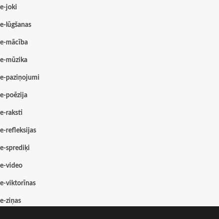
e-joki
e-lūgšanas
e-mācība
e-mūzika
e-paziņojumi
e-poēzija
e-raksti
e-refleksijas
e-sprediķi
e-video
e-viktorīnas
e-ziņas