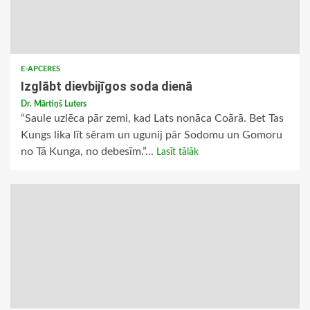
E-APCERES
Izglābt dievbijīgos soda dienā
Dr. Mārtiņš Luters
“Saule uzlēca pār zemi, kad Lats nonāca Coārā. Bet Tas
Kungs lika līt sēram un ugunij pār Sodomu un Gomoru
no Tā Kunga, no debesīm.”...
Lasīt tālāk