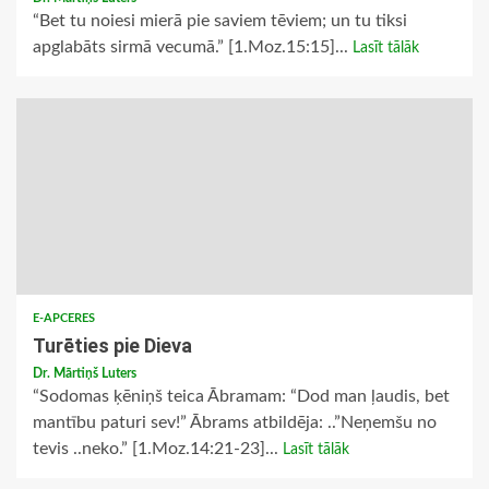
“Bet tu noiesi mierā pie saviem tēviem; un tu tiksi
apglabāts sirmā vecumā.” [1.Moz.15:15]...
Lasīt tālāk
E-APCERES
Turēties pie Dieva
Dr. Mārtiņš Luters
“Sodomas ķēniņš teica Ābramam: “Dod man ļaudis, bet
mantību paturi sev!” Ābrams atbildēja: ..”Neņemšu no
tevis ..neko.” [1.Moz.14:21-23]...
Lasīt tālāk