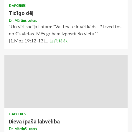
E-APCERES
Ticīgo dēļ
Dr. Mārtiņš Luters
“Un vīri sacīja Latam: “Vai tev te ir vēl kāds ..? Izved tos
no šīs vietas. Mēs gribam izpostīt šo vietu.””
[1.Moz.19:12-13]...
Lasīt tālāk
E-APCERES
Dieva īpašā labvēlība
Dr. Mārtiņš Luters