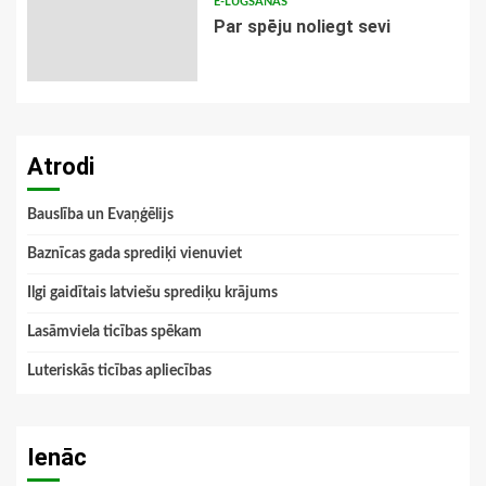
E-LŪGŠANAS
Par spēju noliegt sevi
Atrodi
Bauslība un Evaņģēlijs
Baznīcas gada sprediķi vienuviet
Ilgi gaidītais latviešu sprediķu krājums
Lasāmviela ticības spēkam
Luteriskās ticības apliecības
Ienāc