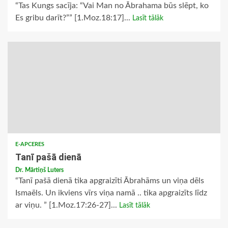
“Tas Kungs sacīja: “Vai Man no Ābrahama būs slēpt, ko
Es gribu darīt?”” [1.Moz.18:17]...
Lasīt tālāk
E-APCERES
Tanī pašā dienā
Dr. Mārtiņš Luters
“Tanī pašā dienā tika apgraizīti Ābrahāms un viņa dēls
Ismaēls. Un ikviens vīrs viņa namā .. tika apgraizīts līdz
ar viņu. ” [1.Moz.17:26-27]...
Lasīt tālāk