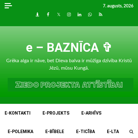
Skip
7. augusts, 2026
to
Draugiem
Facebook
Twitter
Instagram
LinkedIn
whatsapp
RSS
content
e – BAZNĪCA ✞
Grēka alga ir nāve, bet Dieva balva ir mūžīga dzīvība Kristū
Jēzū, mūsu Kungā.
E-KONTAKTI
E-PROJEKTS
E-ARHĪVS
E-POLEMIKA
E-BĪBELE
E-TICĪBA
E-LTA