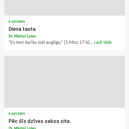
E-APCERES
Dieva tauta
Dr. Mārtiņš Luters
“Es tevi darīšu ļoti auglīgu.” [1.Moz.17:6]...
Lasīt tālāk
E-APCERES
Pēc šīs dzīves sekos cita
Dr. Mārtiņš Luters