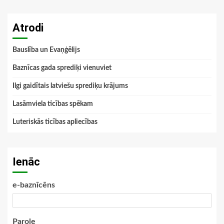
Atrodi
Bauslība un Evaņģēlijs
Baznīcas gada sprediķi vienuviet
Ilgi gaidītais latviešu sprediķu krājums
Lasāmviela ticības spēkam
Luteriskās ticības apliecības
Ienāc
e-baznīcēns
Parole