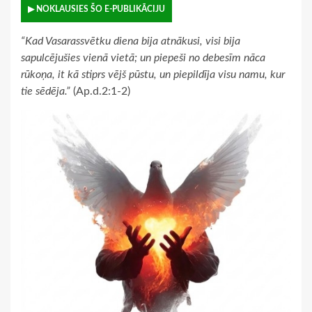
▶ NOKLAUSIES ŠO E-PUBLIKĀCIJU
“Kad Vasarassvētku diena bija atnākusi, visi bija
sapulcējušies vienā vietā; un piepeši no debesīm nāca
rūkoņa, it kā stiprs vējš pūstu, un piepildīja visu namu, kur
tie sēdēja.”
(Ap.d.2:1-2)