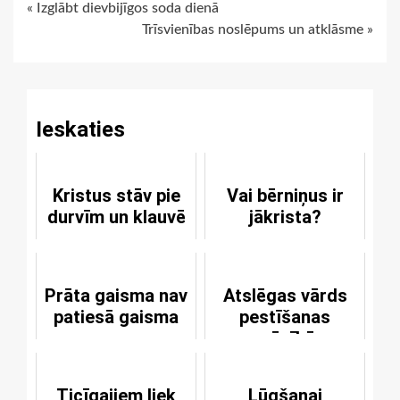
Continue
« Izglābt dievbijīgos soda dienā
Trīsvienības noslēpums un atklāsme »
Reading
Ieskaties
Kristus stāv pie
Vai bērniņus ir
durvīm un klauvē
jākrista?
Prāta gaisma nav
Atslēgas vārds
patiesā gaisma
pestīšanas
mācībā
Ticīgajiem liek
Lūgšanai