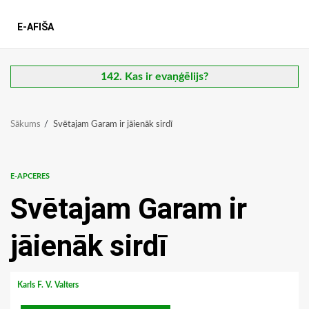
E-AFIŠA
142. Kas ir evaņģēlijs?
Sākums
Svētajam Garam ir jāienāk sirdī
E-APCERES
Svētajam Garam ir
jāienāk sirdī
Karls F. V. Valters