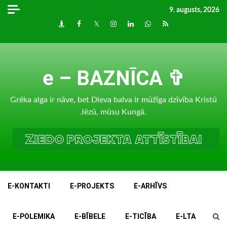
Skip
9. augusts, 2026
to
Draugiem
Facebook
Twitter
Instagram
LinkedIn
whatsapp
RSS
content
e – BAZNĪCA ✞
Grēka alga ir nāve, bet Dieva balva ir mūžīga dzīvība Kristū
Jēzū, mūsu Kungā.
E-KONTAKTI
E-PROJEKTS
E-ARHĪVS
E-POLEMIKA
E-BĪBELE
E-TICĪBA
E-LTA