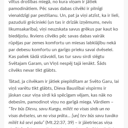
viltus drošības miegā, no kura viņam ir jātiek
pamodinātiem. Pēc savas dabas cilvēki ir pilnīgi
vienaldzīgi par pestīšanu. Un, pat ja viņi atzīst, ka ir lieli,
pazuduši grēcinieki (un tas ir drīzāk izņēmums, nevis
likumsakarība), viņi neuzskata savus grēkus par kaut ko
biedējošu. Ikviens cilvēks pēc savas dabas vairāk
rūpējas par zemes komfortu un miesas labklājību nekā
par debesu komfortu un garīgo prieku savai dvēselei.
Kas paliek šādā stāvoklī, tas tur savu sirdi slēgtu
Svētajam Garam, un Viņš nespēj tajā ienākt. Šāds
cilvēks nevar tikt glābts.
Tātad, ja cilvēkam ir jātiek piepildītam ar Svēto Garu, lai
viņš varētu tikt glābts, Dieva Bauslībai vispirms ir
jāskan caur viņa sirdi kā spēcīgam vējam, kas nāk no
debesīm, pamodinot viņu no garīgā miega. Vārdiem –
“Tev būs Dievu, savu Kungu, mīlēt no visas sirds un no
visas dvēseles, un no visa prāta… [un] tev būs savu tuvāko
mīlēt kā sevi pašu”
(Mt.22:37, 39) – ir jāietriecas viņa