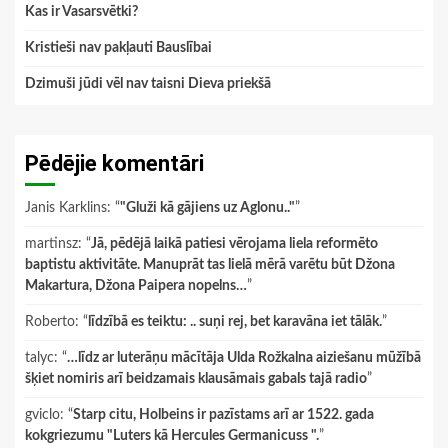
Kas ir Vasarsvētki?
Kristieši nav pakļauti Bauslībai
Dzimuši jūdi vēl nav taisni Dieva priekšā
Pēdējie komentāri
Janis Karklins
: “
"Gluži kā gājiens uz Aglonu.."
”
martinsz
: “
Jā, pēdējā laikā patiesi vērojama liela reformēto
baptistu aktivitāte. Manuprāt tas lielā mērā varētu būt Džona
Makartura, Džona Paipera nopelns…
”
Roberto
: “
līdzībā es teiktu: .. suņi rej, bet karavāna iet tālāk.
”
talyc
: “
…līdz ar luterāņu mācītāja Ulda Rožkalna aiziešanu mūžībā
šķiet nomiris arī beidzamais klausāmais gabals tajā radio
”
gviclo
: “
Starp citu, Holbeins ir pazīstams arī ar 1522. gada
kokgriezumu "Luters kā Hercules Germanicuss ".
”