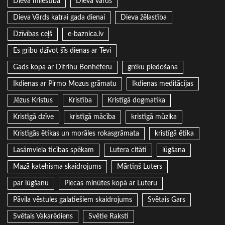
Dieva mīlestība
Dieva vārds
Dieva Vārds katrai gada dienai
Dieva žēlastība
Dzīvības ceļš
e-baznica.lv
Es gribu dzīvot šīs dienas ar Tevi
Gads kopa ar Dītrihu Bonhēferu
grēku piedošana
Ikdienas ar Pirmo Mozus grāmatu
Ikdienas meditācijas
Jēzus Kristus
Kristība
Kristīgā dogmatika
Kristīgā dzīve
kristīgā mācība
kristīgā mūzika
Kristīgās ētikas un morāles rokasgrāmata
kristīgā ētika
Lasāmviela ticības spēkam
Lutera citāti
lūgšana
Mazā katehisma skaidrojums
Mārtiņš Luters
par lūgšanu
Piecas minūtes kopā ar Luteru
Pāvila vēstules galatiešiem skaidrojums
Svētais Gars
Svētais Vakarēdiens
Svētie Raksti