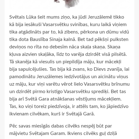
Svētais Lūka šeit mums ziņo, ka jūdi Jeruzālemē tikko
kā bija iesākuši Vasarsvētku svinības, kuru laikā viņiem
tika atgādināts par to, kā zibens, pērkona un dūmu vidū
tika dota Bauslība Sinaja kalnā. Bet tad pēkšņi pulksten
deviņos no rīta no debesīm nāca skaļa skaņa. Skaņa
kļuva aizvien skaļāka, līdz to varēja dzirdēt visā pilsētā.
Tā skanēja kā viesulis un piepildīja māju, kur mācekļi
bija sapulcējušies. Tas bija kā zvans, ko Dievs zvanīja, lai
pamodinātu Jeruzālemes iedzīvotājus un aicinātu viņus
uz māju, kur viņi varētu vērot lielo Vasarsvētku brīnumu
un dzirdēt pirmo kristīgo Vasarsvētku sprediķi. Bet tas
bija arī Svētā Gara atnākšanas vēstījums mācekļiem.
Tas, ko viņi toreiz piedzīvoja, ir attēls tam, ko jāpiedzīvo
ikvienam cilvēkam, kurš ir Svētajā Garā.
Pēc savas miesīgās dabas cilvēks nespēj būt par
mājvietu Svētajam Garam. Ikviens cilvēks guļ dziļā