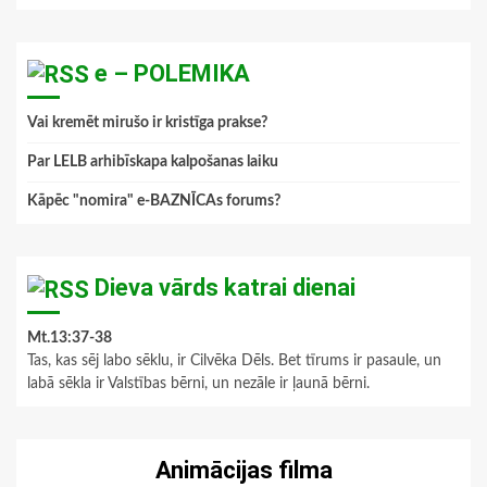
e – POLEMIKA
Vai kremēt mirušo ir kristīga prakse?
Par LELB arhibīskapa kalpošanas laiku
Kāpēc "nomira" e-BAZNĪCAs forums?
Dieva vārds katrai dienai
Mt.13:37-38
Tas, kas sēj labo sēklu, ir Cilvēka Dēls. Bet tīrums ir pasaule, un
labā sēkla ir Valstības bērni, un nezāle ir ļaunā bērni.
Animācijas filma