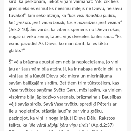
sirdī kā pērkonam, liekot viņam vaimanāt: “Ak, cik liels
grēcinieks es esmu! Es neesmu mīlējis ne Dievu, ne savu
tuvāko!” Tam seko atziņa, ka
“kas visu Bauslību pildītu,
bet grēkotu pret vienu bausli, tas ir noziedzies pret visiem”
(Jēk.2:10). Šis vārds, kā zibens spēriens no Dieva rokas,
nogāž cilvēku zemē, tāpēc viņš dvēseles bailēs sauc: “Es
esmu pazudis! Ak Dievs, ko man darīt, lai es tiktu
glābts?”
Šī vēja brāzma apustuļiem nebija nepieciešama, jo viņi
jau ar šausmām bija atzinuši, ka ir nabaga grēcinieki, un
viņi jau bija lūguši Dievu pēc miera un mierinājuma
savām bailīgajām sirdīm. Bet tiem trim tūkstošiem, kas
Vasarsvētkos saņēma Svēto Garu, mēs lasām, ka viņiem
vispirms bija jāpiedzīvo varenais, brāzmainais Bauslības
vējš savās sirdīs. Savā Vasarsvētku sprediķī Pēteris ar
lielu nopietnību stāstīja ļaudīm par viņu grēku,
paziņojot, ka viņi ir nogalinājuši Dieva Dēlu. Rakstos
teikts, ka
“šie vārdi sāpīgi ķēra viņu sirdis”
(Ap.d.2:37).