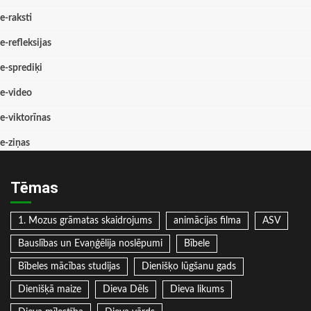
e-raksti
e-refleksijas
e-sprediķi
e-video
e-viktorīnas
e-ziņas
Tēmas
1. Mozus grāmatas skaidrojums
animācijas filma
ASV
Bauslības un Evaņģēlija noslēpumi
Bībele
Bībeles mācības studijas
Dienišķo lūgšanu gads
Dienišķā maize
Dieva Dēls
Dieva likums