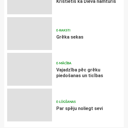
Kristietis kā Dieva namturis
E-RAKSTI
Grēka sekas
E-MĀCĪBA
Vajadzība pēc grēku
piedošanas un ticības
E-LŪGŠANAS
Par spēju noliegt sevi