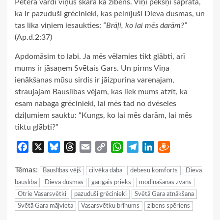
Pētera vārdi viņus skāra kā zibens. Viņi pēkšņi saprata,
ka ir pazuduši grēcinieki, kas pelnījuši Dieva dusmas, un
tas lika viņiem iesaukties:
“Brāļi, ko lai mēs darām?”
(Ap.d.2:37)
Apdomāsim to labi. Ja mēs vēlamies tikt glābti, arī
mums ir jāsaņem Svētais Gars. Un pirms Viņa
ienākšanas mūsu sirdis ir jāizpurina varenajam,
straujajam Bauslības vējam, kas liek mums atzīt, ka
esam nabaga grēcinieki, lai mēs tad no dvēseles
dziļumiem sauktu: “Kungs, ko lai mēs darām, lai mēs
tiktu glābti?”
Facebook
X
Bluesky
Threads
Email
Copy
WhatsApp
Telegram
LinkedIn
Draugiem
Link
Tēmas:
Bauslības vējš
cilvēka daba
debesu komforts
Dieva
bauslība
Dieva dusmas
garīgais prieks
modināšanas zvans
Otrie Vasarsvētki
pazuduši grēcinieki
Svētā Gara atnākšana
Svētā Gara mājvieta
Vasarsvētku brīnums
zibens spēriens