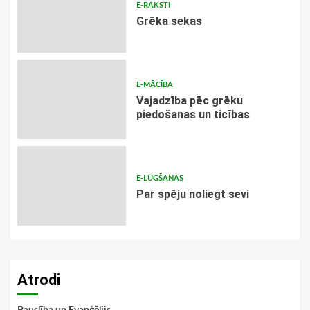
E-RAKSTI
Grēka sekas
E-MĀCĪBA
Vajadzība pēc grēku
piedošanas un ticības
E-LŪGŠANAS
Par spēju noliegt sevi
Atrodi