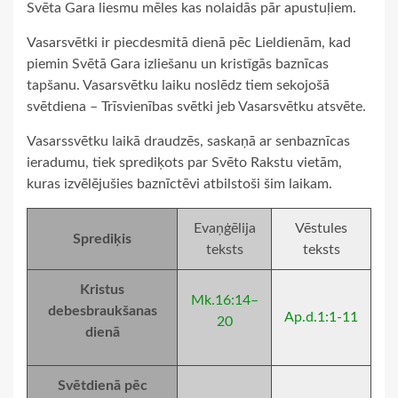
Svēta Gara liesmu mēles kas nolaidās pār apustuļiem.
Vasarsvētki ir piecdesmitā dienā pēc Lieldienām, kad
piemin Svētā Gara izliešanu un kristīgās baznīcas
tapšanu. Vasarsvētku laiku noslēdz tiem sekojošā
svētdiena – Trīsvienības svētki jeb Vasarsvētku atsvēte.
Vasarssvētku laikā draudzēs, saskaņā ar senbaznīcas
ieradumu, tiek sprediķots par Svēto Rakstu vietām,
kuras izvēlējušies baznīctēvi atbilstoši šim laikam.
Evaņģēlija
Vēstules
Sprediķis
teksts
teksts
Kristus
Mk.16:14–
debesbraukšanas
Ap.d.1:1-11
20
dienā
Svētdienā pēc