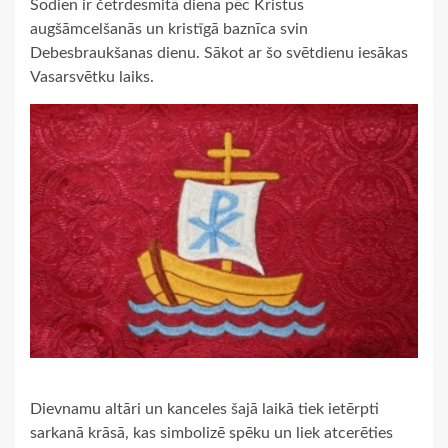
Šodien ir četrdesmitā diena pēc Kristus
augšāmcelšanās un kristīgā baznīca svin
Debesbraukšanas dienu. Sākot ar šo svētdienu iesākas
Vasarsvētku laiks.
Dievnamu altāri un kanceles šajā laikā tiek ietērpti
sarkanā krāsā, kas simbolizē spēku un liek atcerēties