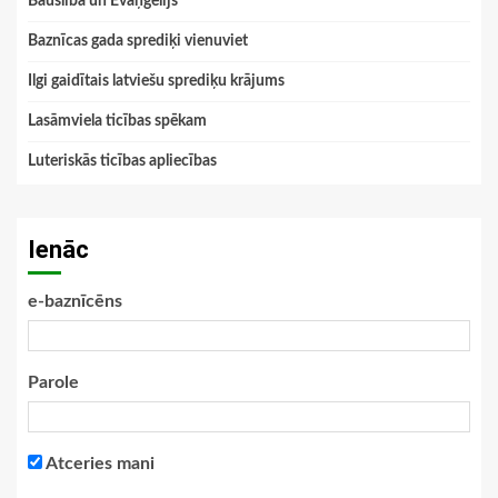
Bauslība un Evaņģēlijs
Baznīcas gada sprediķi vienuviet
Ilgi gaidītais latviešu sprediķu krājums
Lasāmviela ticības spēkam
Luteriskās ticības apliecības
Ienāc
e-baznīcēns
Parole
Atceries mani