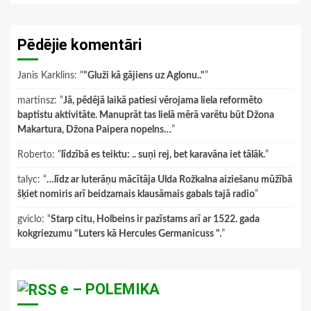
Pēdējie komentāri
Janis Karklins
: “
"Gluži kā gājiens uz Aglonu.."
”
martinsz
: “
Jā, pēdējā laikā patiesi vērojama liela reformēto
baptistu aktivitāte. Manuprāt tas lielā mērā varētu būt Džona
Makartura, Džona Paipera nopelns…
”
Roberto
: “
līdzībā es teiktu: .. suņi rej, bet karavāna iet tālāk.
”
talyc
: “
…līdz ar luterāņu mācītāja Ulda Rožkalna aiziešanu mūžībā
šķiet nomiris arī beidzamais klausāmais gabals tajā radio
”
gviclo
: “
Starp citu, Holbeins ir pazīstams arī ar 1522. gada
kokgriezumu "Luters kā Hercules Germanicuss ".
”
e – POLEMIKA