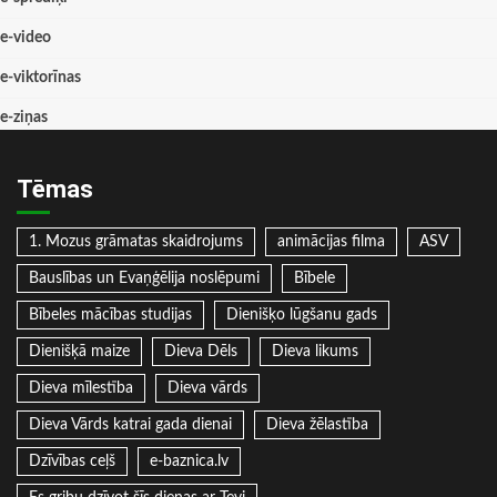
e-video
e-viktorīnas
e-ziņas
Tēmas
1. Mozus grāmatas skaidrojums
animācijas filma
ASV
Bauslības un Evaņģēlija noslēpumi
Bībele
Bībeles mācības studijas
Dienišķo lūgšanu gads
Dienišķā maize
Dieva Dēls
Dieva likums
Dieva mīlestība
Dieva vārds
Dieva Vārds katrai gada dienai
Dieva žēlastība
Dzīvības ceļš
e-baznica.lv