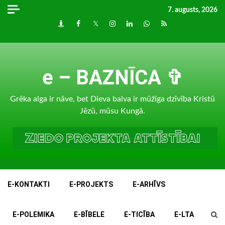
Skip
7. augusts, 2026
to
Draugiem
Facebook
Twitter
Instagram
LinkedIn
whatsapp
RSS
content
e – BAZNĪCA ✞
Grēka alga ir nāve, bet Dieva balva ir mūžīga dzīvība Kristū
Jēzū, mūsu Kungā.
E-KONTAKTI
E-PROJEKTS
E-ARHĪVS
E-POLEMIKA
E-BĪBELE
E-TICĪBA
E-LTA