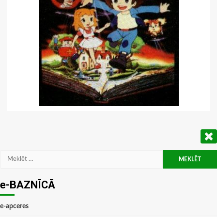
Meklēt:
e-BAZNĪCĀ
e-apceres