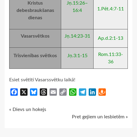
Kristus
Jņ.15:26–
1.Pēt.4:7-11
debesbraukšanas
16:4
dienas
Vasarsvētkos
Jņ.14:23-31
Ap.d.2:1-13
Rom.11:33-
Trīsvienības svētkos
Jņ.3:1-15
36
Esiet svētīti Vasarssvētku laikā!
Facebook
X
Bluesky
Threads
Email
Copy
WhatsApp
Telegram
LinkedIn
Draugiem
Link
Continue
« Dievs un hokejs
Pret gejiem un lesbietēm »
Reading