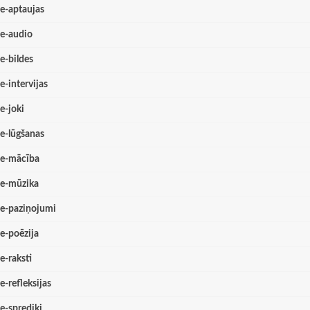
e-aptaujas
e-audio
e-bildes
e-intervijas
e-joki
e-lūgšanas
e-mācība
e-mūzika
e-paziņojumi
e-poēzija
e-raksti
e-refleksijas
e-sprediķi