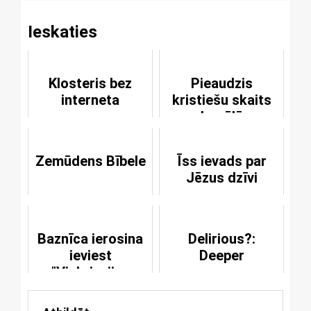
Ieskaties
Klosteris bez
Pieaudzis
interneta
kristiešu skaits
Izraēlā
Zemūdens Bībele
Īss ievads par
Jēzus dzīvi
Baznīca ierosina
Delirious?:
ieviest
Deeper
"Viskrievijas
dreskodu"