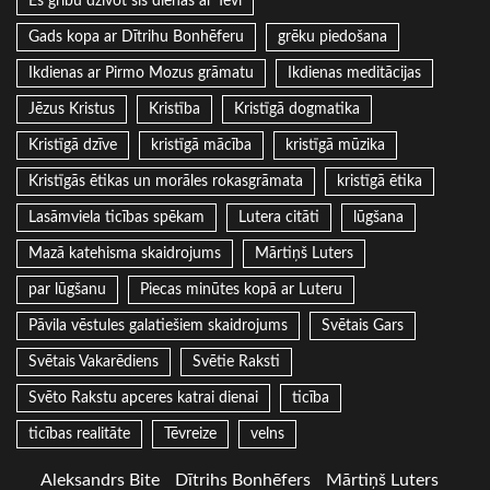
Es gribu dzīvot šīs dienas ar Tevi
Gads kopa ar Dītrihu Bonhēferu
grēku piedošana
Ikdienas ar Pirmo Mozus grāmatu
Ikdienas meditācijas
Jēzus Kristus
Kristība
Kristīgā dogmatika
Kristīgā dzīve
kristīgā mācība
kristīgā mūzika
Kristīgās ētikas un morāles rokasgrāmata
kristīgā ētika
Lasāmviela ticības spēkam
Lutera citāti
lūgšana
Mazā katehisma skaidrojums
Mārtiņš Luters
par lūgšanu
Piecas minūtes kopā ar Luteru
Pāvila vēstules galatiešiem skaidrojums
Svētais Gars
Svētais Vakarēdiens
Svētie Raksti
Svēto Rakstu apceres katrai dienai
ticība
ticības realitāte
Tēvreize
velns
Aleksandrs Bite
Dītrihs Bonhēfers
Mārtiņš Luters