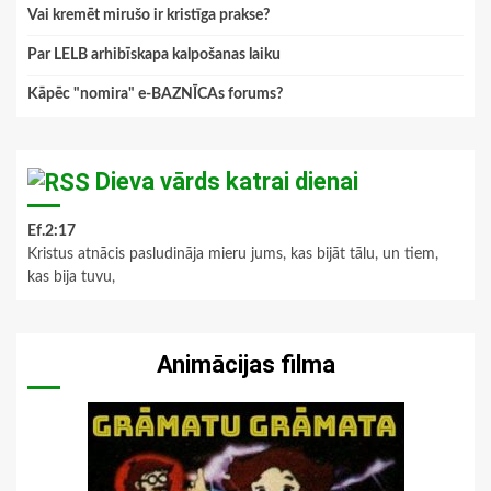
Vai kremēt mirušo ir kristīga prakse?
Par LELB arhibīskapa kalpošanas laiku
Kāpēc "nomira" e-BAZNĪCAs forums?
Dieva vārds katrai dienai
Ef.2:17
Kristus atnācis pasludināja mieru jums, kas bijāt tālu, un tiem,
kas bija tuvu,
Animācijas filma