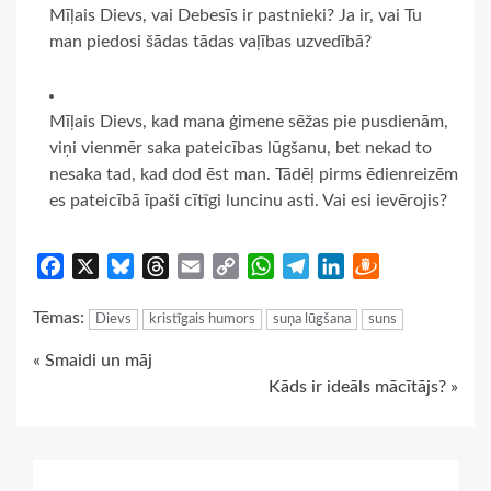
Mīļais Dievs, vai Debesīs ir pastnieki? Ja ir, vai Tu
man piedosi šādas tādas vaļības uzvedībā?
Mīļais Dievs, kad mana ģimene sēžas pie pusdienām,
viņi vienmēr saka pateicības lūgšanu, bet nekad to
nesaka tad, kad dod ēst man. Tādēļ pirms ēdienreizēm
es pateicībā īpaši cītīgi luncinu asti. Vai esi ievērojis?
Facebook
X
Bluesky
Threads
Email
Copy
WhatsApp
Telegram
LinkedIn
Draugiem
Link
Tēmas:
Dievs
kristīgais humors
suņa lūgšana
suns
Continue
« Smaidi un māj
Kāds ir ideāls mācītājs? »
Reading