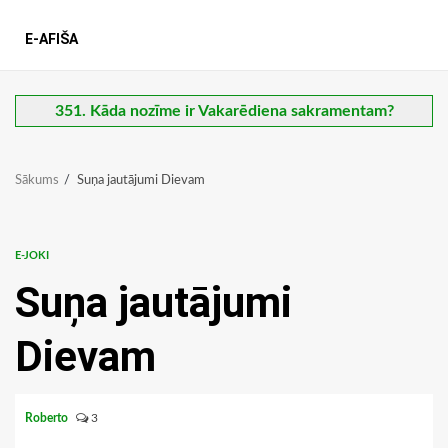
E-AFIŠA
351. Kāda nozīme ir Vakarēdiena sakramentam?
Sākums
Suņa jautājumi Dievam
E-JOKI
Suņa jautājumi
Dievam
Roberto
3