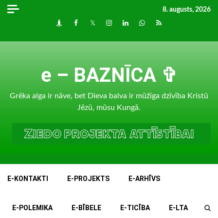
Skip
8. augusts, 2026
to
Draugiem
Facebook
Twitter
Instagram
LinkedIn
whatsapp
RSS
content
e – BAZNĪCA ✞
Grēka alga ir nāve, bet Dieva balva ir mūžīga dzīvība Kristū
Jēzū, mūsu Kungā.
E-KONTAKTI
E-PROJEKTS
E-ARHĪVS
E-POLEMIKA
E-BĪBELE
E-TICĪBA
E-LTA