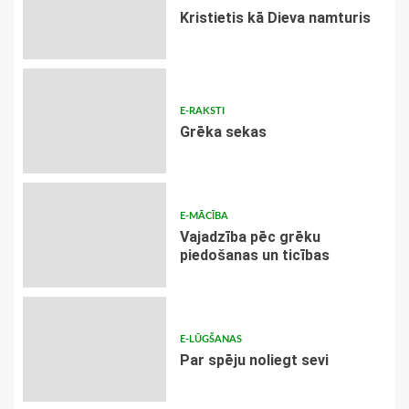
Kristietis kā Dieva namturis
E-RAKSTI
Grēka sekas
E-MĀCĪBA
Vajadzība pēc grēku
piedošanas un ticības
E-LŪGŠANAS
Par spēju noliegt sevi