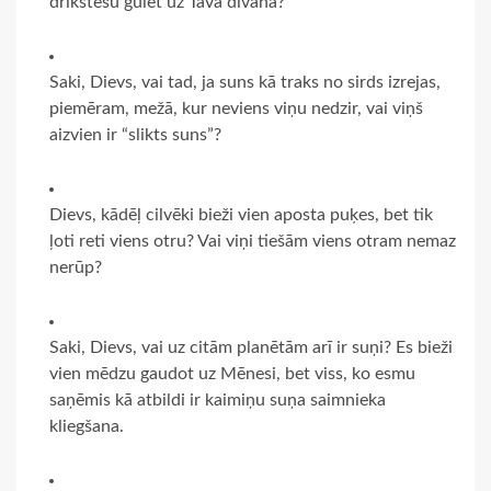
drīkstēšu gulēt uz Tava dīvāna?
Saki, Dievs, vai tad, ja suns kā traks no sirds izrejas,
piemēram, mežā, kur neviens viņu nedzir, vai viņš
aizvien ir “slikts suns”?
Dievs, kādēļ cilvēki bieži vien aposta puķes, bet tik
ļoti reti viens otru? Vai viņi tiešām viens otram nemaz
nerūp?
Saki, Dievs, vai uz citām planētām arī ir suņi? Es bieži
vien mēdzu gaudot uz Mēnesi, bet viss, ko esmu
saņēmis kā atbildi ir kaimiņu suņa saimnieka
kliegšana.