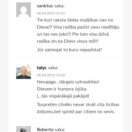
sanktus
saka:
06.04.2013 11:41
Tie kuri raksta šādas muļķības nav no
Dieva!!! Visa radība pazīst savu readītāju
un tas nav joks!!! Pie tam visa dzīvā
radība zin ka Dievs viņus mīl!!!
Jūs zaimojat to kuru nepazīstat!
talyc
saka:
06.04.2013 13:26
Nevajaga , dārgais uztraukties!
Dievam ir humora izjūta.
(…tās vispārākajā pakāpē)
Turpretim cilvēks nevar zināt cita ticības
dziļumu,bet spriež par citiem no sevis.
Roberto
saka: