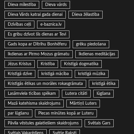
Dieva mīlestība
Dieva vārds
Dieva Vārds katrai gada dienai
Dieva žēlastība
Dzīvības ceļš
e-baznica.lv
Es gribu dzīvot šīs dienas ar Tevi
Gads kopa ar Dītrihu Bonhēferu
grēku piedošana
Ikdienas ar Pirmo Mozus grāmatu
Ikdienas meditācijas
Jēzus Kristus
Kristība
Kristīgā dogmatika
Kristīgā dzīve
kristīgā mācība
kristīgā mūzika
Kristīgās ētikas un morāles rokasgrāmata
kristīgā ētika
Lasāmviela ticības spēkam
Lutera citāti
lūgšana
Mazā katehisma skaidrojums
Mārtiņš Luters
par lūgšanu
Piecas minūtes kopā ar Luteru
Pāvila vēstules galatiešiem skaidrojums
Svētais Gars
Svētais Vakarēdiens
Svētie Raksti