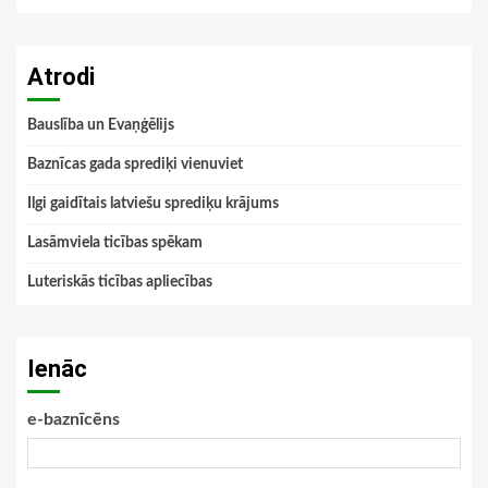
Atrodi
Bauslība un Evaņģēlijs
Baznīcas gada sprediķi vienuviet
Ilgi gaidītais latviešu sprediķu krājums
Lasāmviela ticības spēkam
Luteriskās ticības apliecības
Ienāc
e-baznīcēns