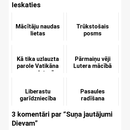
Ieskaties
Mācītāju naudas
Trūkstošais
lietas
posms
Kā tika uzlauzta
Pārmaiņu vēji
parole Vatikāna
Lutera mācībā
superdatorā
Liberastu
Pasaules
garīdzniecība
radīšana
3 komentāri par “
Suņa jautājumi
Dievam
”