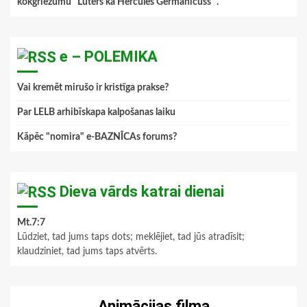
kokgriezumu "Luters kā Hercules Germanicuss ".
”
e – POLEMIKA
Vai kremēt mirušo ir kristīga prakse?
Par LELB arhibīskapa kalpošanas laiku
Kāpēc "nomira" e-BAZNĪCAs forums?
Dieva vārds katrai dienai
Mt.7:7
Lūdziet, tad jums taps dots; meklējiet, tad jūs atradīsit;
klaudziniet, tad jums taps atvērts.
Animācijas filma