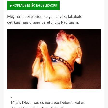
▶ NOKLAUSIES ŠO E-PUBLIKĀCIJU
Mēģināsim iztēloties, ko gan cilvēka labākais
četrkājainais draugs varētu lūgt Radītājam.
Mīļais Dievs, kad es nonākšu Debesīs, vai es