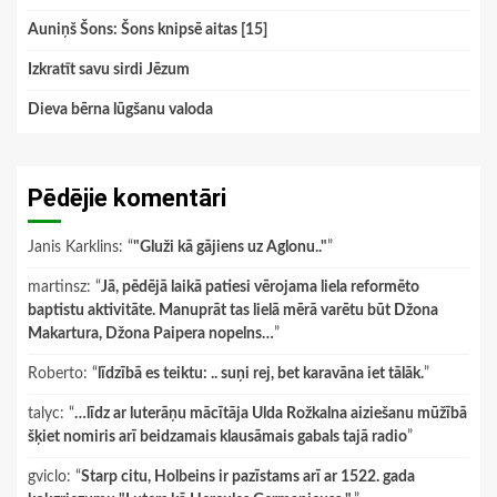
Auniņš Šons: Šons knipsē aitas [15]
Izkratīt savu sirdi Jēzum
Dieva bērna lūgšanu valoda
Pēdējie komentāri
Janis Karklins
: “
"Gluži kā gājiens uz Aglonu.."
”
martinsz
: “
Jā, pēdējā laikā patiesi vērojama liela reformēto
baptistu aktivitāte. Manuprāt tas lielā mērā varētu būt Džona
Makartura, Džona Paipera nopelns…
”
Roberto
: “
līdzībā es teiktu: .. suņi rej, bet karavāna iet tālāk.
”
talyc
: “
…līdz ar luterāņu mācītāja Ulda Rožkalna aiziešanu mūžībā
šķiet nomiris arī beidzamais klausāmais gabals tajā radio
”
gviclo
: “
Starp citu, Holbeins ir pazīstams arī ar 1522. gada