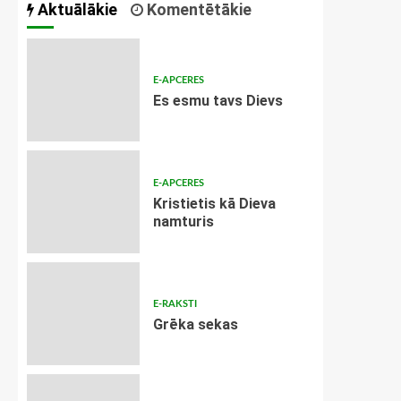
Aktuālākie
Komentētākie
E-APCERES
Es esmu tavs Dievs
E-APCERES
Kristietis kā Dieva
namturis
E-RAKSTI
Grēka sekas