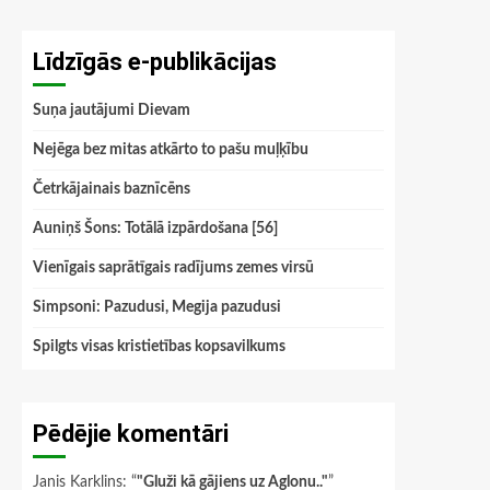
Līdzīgās e-publikācijas
Suņa jautājumi Dievam
Nejēga bez mitas atkārto to pašu muļķību
Četrkājainais baznīcēns
Auniņš Šons: Totālā izpārdošana [56]
Vienīgais saprātīgais radījums zemes virsū
Simpsoni: Pazudusi, Megija pazudusi
Spilgts visas kristietības kopsavilkums
Pēdējie komentāri
Janis Karklins
: “
"Gluži kā gājiens uz Aglonu.."
”