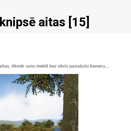
knipsē aitas [15]
aitas, tikmēr suns meklē bez vēsts pazudušo kameru…