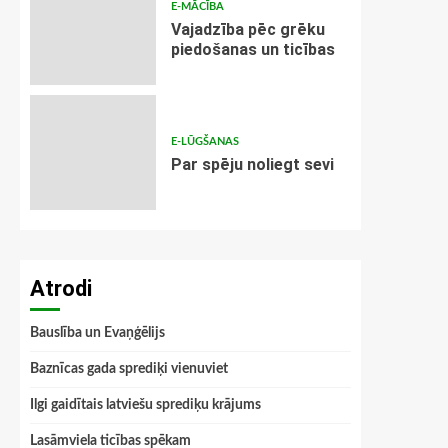
E-MĀCĪBA
Vajadzība pēc grēku
piedošanas un ticības
E-LŪGŠANAS
Par spēju noliegt sevi
Atrodi
Bauslība un Evaņģēlijs
Baznīcas gada sprediķi vienuviet
Ilgi gaidītais latviešu sprediķu krājums
Lasāmviela ticības spēkam