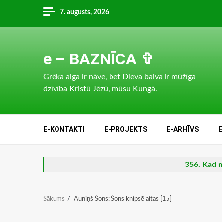
Skip
7. augusts, 2026
to
content
e – BAZNĪCA ✞
Grēka alga ir nāve, bet Dieva balva ir mūžīga
dzīvība Kristū Jēzū, mūsu Kungā.
E-KONTAKTI
E-PROJEKTS
E-ARHĪVS
356. Kad m
Sākums
Auniņš Šons: Šons knipsē aitas [15]