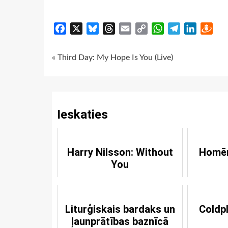
Facebook
X
Bluesky
Threads
Email
Copy
WhatsApp
Telegram
LinkedIn
Dra
Link
Continue
« Third Day: My Hope Is You (Live)
Reading
Ieskaties
Harry Nilsson: Without
Homēr
You
Liturģiskais bardaks un
Coldpl
ļaunprātības baznīcā