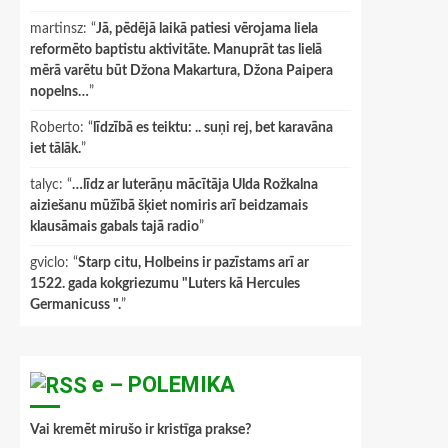
martinsz
: “
Jā, pēdējā laikā patiesi vērojama liela
reformēto baptistu aktivitāte. Manuprāt tas lielā
mērā varētu būt Džona Makartura, Džona Paipera
nopelns…
”
Roberto
: “
līdzībā es teiktu: .. suņi rej, bet karavāna
iet tālāk.
”
talyc
: “
…līdz ar luterāņu mācītāja Ulda Rožkalna
aiziešanu mūžībā šķiet nomiris arī beidzamais
klausāmais gabals tajā radio
”
gviclo
: “
Starp citu, Holbeins ir pazīstams arī ar
1522. gada kokgriezumu "Luters kā Hercules
Germanicuss ".
”
e – POLEMIKA
Vai kremēt mirušo ir kristīga prakse?