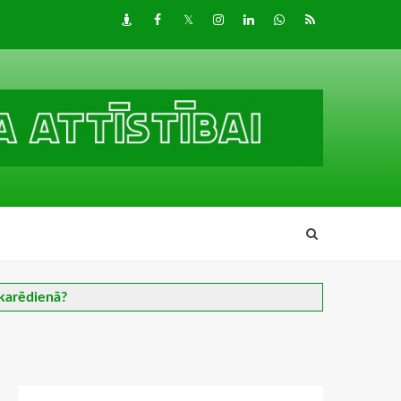
Draugiem
Facebook
Twitter
Instagram
LinkedIn
whatsapp
RSS
akarēdienā?