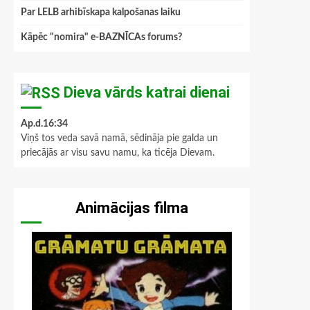
Par LELB arhibīskapa kalpošanas laiku
Kāpēc "nomira" e-BAZNĪCAs forums?
Dieva vārds katrai dienai
Ap.d.16:34
Viņš tos veda savā namā, sēdināja pie galda un
priecājās ar visu savu namu, ka ticēja Dievam.
Animācijas filma