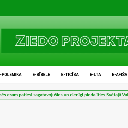
E-POLEMIKA
E-BĪBELE
E-TICĪBA
E-LTA
E-AFIŠA
ēs esam patiesi sagatavojušies un cienīgi piedalīties Svētajā V