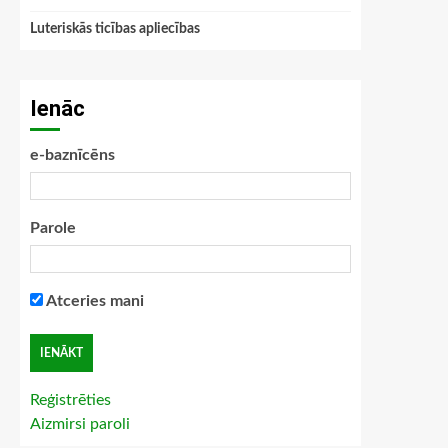
Luteriskās ticības apliecības
Ienāc
e-baznīcēns
Parole
Atceries mani
Reģistrēties
Aizmirsi paroli