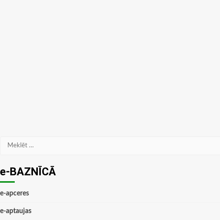
Meklēt:
e-BAZNĪCĀ
e-apceres
e-aptaujas