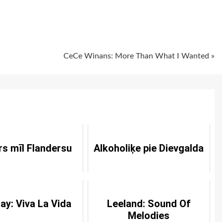
ugiem
CeCe Winans: More Than What I Wanted »
s mīl Flandersu
Alkoholiķe pie Dievgalda
ay: Viva La Vida
Leeland: Sound Of
Melodies