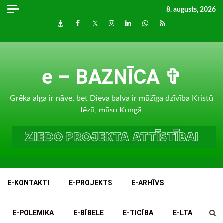
Skip
8. augusts, 2026
to
Draugiem
Facebook
Twitter
Instagram
LinkedIn
whatsapp
RSS
content
e – BAZNĪCA ✞
Grēka alga ir nāve, bet Dieva balva ir mūžīga dzīvība Kristū
Jēzū, mūsu Kungā.
E-KONTAKTI
E-PROJEKTS
E-ARHĪVS
E-POLEMIKA
E-BĪBELE
E-TICĪBA
E-LTA