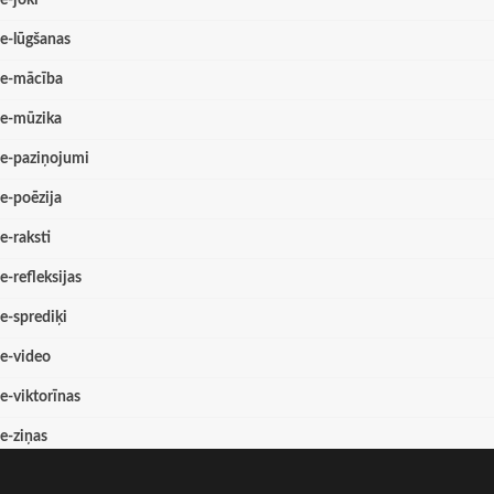
e-joki
e-lūgšanas
e-mācība
e-mūzika
e-paziņojumi
e-poēzija
e-raksti
e-refleksijas
e-sprediķi
e-video
e-viktorīnas
e-ziņas