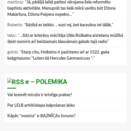
martinsz
: “
Jā, pēdējā laikā patiesi vērojama liela reformēto
baptistu aktivitāte. Manuprāt tas lielā mērā varētu būt Džona
Makartura, Džona Paipera nopelns…
”
Roberto
: “
līdzībā es teiktu: .. suņi rej, bet karavāna iet tālāk.
”
talyc
: “
…līdz ar luterāņu mācītāja Ulda Rožkalna aiziešanu mūžībā
šķiet nomiris arī beidzamais klausāmais gabals tajā radio
”
gviclo
: “
Starp citu, Holbeins ir pazīstams arī ar 1522. gada
kokgriezumu "Luters kā Hercules Germanicuss ".
”
e – POLEMIKA
Vai kremēt mirušo ir kristīga prakse?
Par LELB arhibīskapa kalpošanas laiku
Kāpēc "nomira" e-BAZNĪCAs forums?