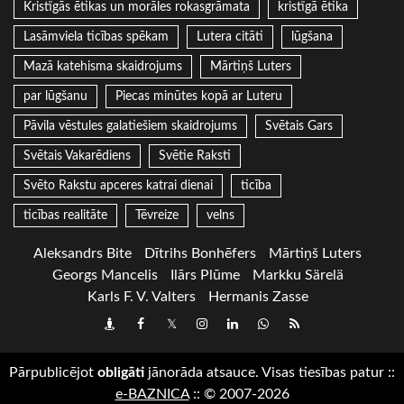
Kristīgās ētikas un morāles rokasgrāmata
kristīgā ētika
Lasāmviela ticības spēkam
Lutera citāti
lūgšana
Mazā katehisma skaidrojums
Mārtiņš Luters
par lūgšanu
Piecas minūtes kopā ar Luteru
Pāvila vēstules galatiešiem skaidrojums
Svētais Gars
Svētais Vakarēdiens
Svētie Raksti
Svēto Rakstu apceres katrai dienai
ticība
ticības realitāte
Tēvreize
velns
Aleksandrs Bite
Dītrihs Bonhēfers
Mārtiņš Luters
Georgs Mancelis
Ilārs Plūme
Markku Särelä
Karls F. V. Valters
Hermanis Zasse
Draugiem
Facebook
Twitter
Instagram
LinkedIn
whatsapp
RSS
Pārpublicējot
obligāti
jānorāda atsauce. Visas tiesības patur
::
e-BAZNICA
::
© 2007-2026