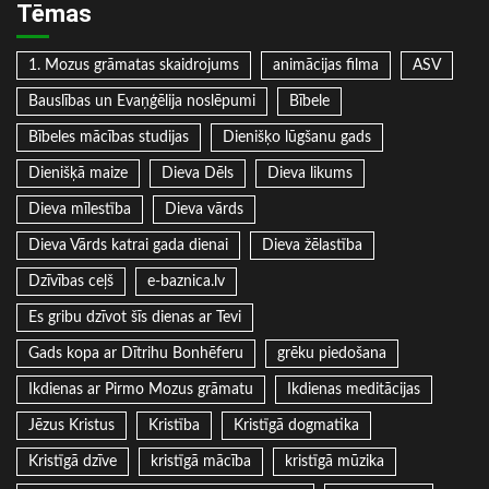
Tēmas
1. Mozus grāmatas skaidrojums
animācijas filma
ASV
Bauslības un Evaņģēlija noslēpumi
Bībele
Bībeles mācības studijas
Dienišķo lūgšanu gads
Dienišķā maize
Dieva Dēls
Dieva likums
Dieva mīlestība
Dieva vārds
Dieva Vārds katrai gada dienai
Dieva žēlastība
Dzīvības ceļš
e-baznica.lv
Es gribu dzīvot šīs dienas ar Tevi
Gads kopa ar Dītrihu Bonhēferu
grēku piedošana
Ikdienas ar Pirmo Mozus grāmatu
Ikdienas meditācijas
Jēzus Kristus
Kristība
Kristīgā dogmatika
Kristīgā dzīve
kristīgā mācība
kristīgā mūzika