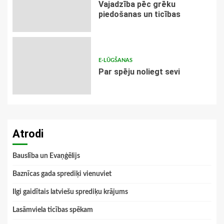
Vajadzība pēc grēku
piedošanas un ticības
E-LŪGŠANAS
Par spēju noliegt sevi
Atrodi
Bauslība un Evaņģēlijs
Baznīcas gada sprediķi vienuviet
Ilgi gaidītais latviešu sprediķu krājums
Lasāmviela ticības spēkam