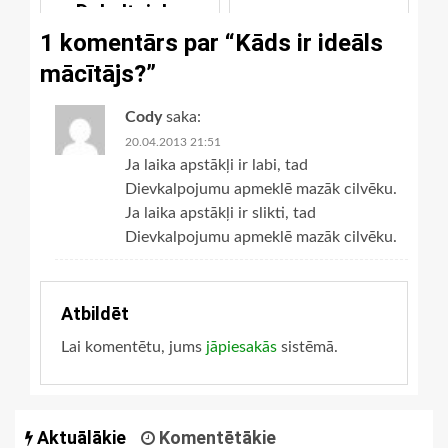
Dubultnieks
1 komentārs par “
Kāds ir ideāls
mācītājs?
”
Cody
saka:
20.04.2013 21:51
Ja laika apstākļi ir labi, tad
Dievkalpojumu apmeklē mazāk cilvēku.
Ja laika apstākļi ir slikti, tad
Dievkalpojumu apmeklē mazāk cilvēku.
Atbildēt
Lai komentētu, jums
jāpiesakās
sistēmā.
Aktuālākie
Komentētākie