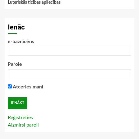
Luteriskās ticības apliecības
Ienāc
e-baznīcēns
Parole
Atceries mani
Reģistrēties
Aizmirsi paroli