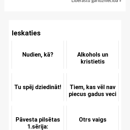
Liberastu garīdzniecība »
Reading
Ieskaties
Nudien, kā?
Alkohols un
kristietis
Tu spēj dziedināt!
Tiem, kas vēl nav
piecus gadus veci
Pāvesta pilsētas
Otrs vaigs
1.sērija: