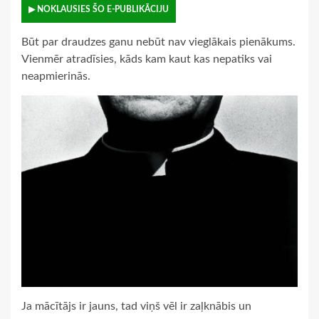
▶ NOKLAUSIES ŠO E-PUBLIKĀCIJU
Būt par draudzes ganu nebūt nav vieglākais pienākums.
Vienmēr atradīsies, kāds kam kaut kas nepatiks vai
neapmierinās.
Ja mācītājs ir jauns, tad viņš vēl ir zaļknābis un