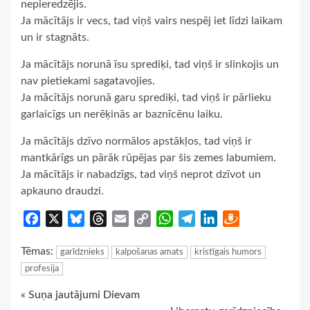
nepieredzējis.
Ja mācītājs ir vecs, tad viņš vairs nespēj iet līdzi laikam
un ir stagnāts.
Ja mācītājs norunā īsu sprediķi, tad viņš ir slinkojis un
nav pietiekami sagatavojies.
Ja mācītājs norunā garu sprediķi, tad viņš ir pārlieku
garlaicīgs un nerēķinās ar baznīcēnu laiku.
Ja mācītājs dzīvo normālos apstākļos, tad viņš ir
mantkārīgs un pārāk rūpējas par šis zemes labumiem.
Ja mācītājs ir nabadzīgs, tad viņš neprot dzīvot un
apkauno draudzi.
Facebook
X
Bluesky
Threads
Email
Copy
WhatsApp
Telegram
LinkedIn
Draugiem
Link
Tēmas:
garīdznieks
kalpošanas amats
kristīgais humors
profesija
Continue
« Suņa jautājumi Dievam