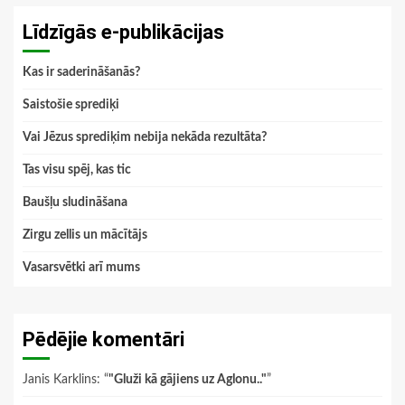
Līdzīgās e-publikācijas
Kas ir saderināšanās?
Saistošie sprediķi
Vai Jēzus sprediķim nebija nekāda rezultāta?
Tas visu spēj, kas tic
Baušļu sludināšana
Zirgu zellis un mācītājs
Vasarsvētki arī mums
Pēdējie komentāri
Janis Karklins
: “
"Gluži kā gājiens uz Aglonu.."
”