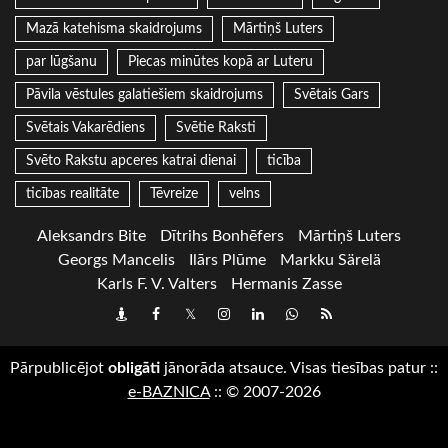
Mazā katehisma skaidrojums
Mārtiņš Luters
par lūgšanu
Piecas minūtes kopā ar Luteru
Pāvila vēstules galatiešiem skaidrojums
Svētais Gars
Svētais Vakarēdiens
Svētie Raksti
Svēto Rakstu apceres katrai dienai
ticība
ticības realitāte
Tēvreize
velns
Aleksandrs Bite
Dītrihs Bonhēfers
Mārtiņš Luters
Georgs Mancelis
Ilārs Plūme
Markku Särelä
Karls F. V. Valters
Hermanis Zasse
Draugiem
Facebook
Twitter
Instagram
LinkedIn
whatsapp
RSS
Pārpublicējot
obligāti
jānorāda atsauce. Visas tiesības patur
::
e-BAZNICA
::
© 2007-2026