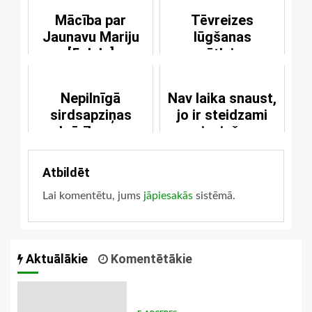
Mācība par
Tēvreizes
Jaunavu Mariju
lūgšanas
[5.daļa]
svētlaime
Nepilnīgā
Nav laika snaust,
sirdsapziņas
jo ir steidzami
brīvība no
nepieciešams
Bauslības
glābiņš
Atbildēt
Lai komentētu, jums
jāpiesakās
sistēmā.
Aktuālākie
Komentētākie