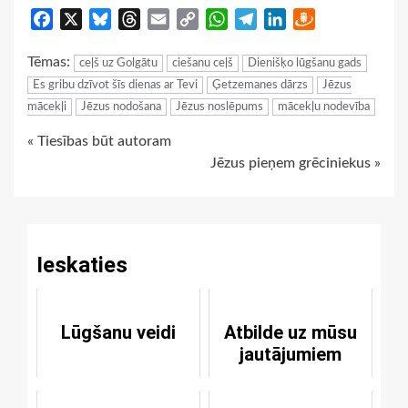
Facebook
X
Bluesky
Threads
Email
Copy
WhatsApp
Telegram
LinkedIn
Draugiem
Link
Tēmas:
ceļš uz Golgātu
ciešanu ceļš
Dienišķo lūgšanu gads
Es gribu dzīvot šīs dienas ar Tevi
Ģetzemanes dārzs
Jēzus
mācekļi
Jēzus nodošana
Jēzus noslēpums
mācekļu nodevība
Continue
« Tiesības būt autoram
Jēzus pieņem grēciniekus »
Reading
Ieskaties
Lūgšanu veidi
Atbilde uz mūsu
jautājumiem