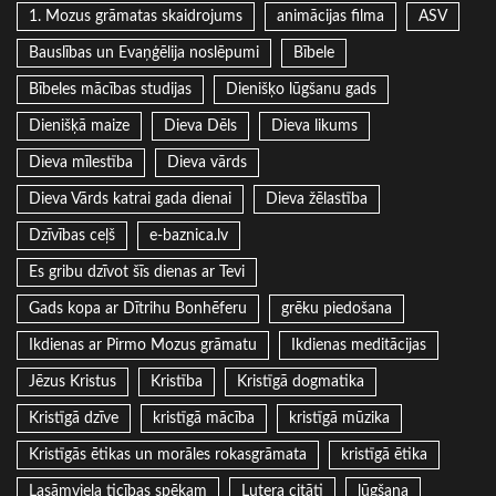
1. Mozus grāmatas skaidrojums
animācijas filma
ASV
Bauslības un Evaņģēlija noslēpumi
Bībele
Bībeles mācības studijas
Dienišķo lūgšanu gads
Dienišķā maize
Dieva Dēls
Dieva likums
Dieva mīlestība
Dieva vārds
Dieva Vārds katrai gada dienai
Dieva žēlastība
Dzīvības ceļš
e-baznica.lv
Es gribu dzīvot šīs dienas ar Tevi
Gads kopa ar Dītrihu Bonhēferu
grēku piedošana
Ikdienas ar Pirmo Mozus grāmatu
Ikdienas meditācijas
Jēzus Kristus
Kristība
Kristīgā dogmatika
Kristīgā dzīve
kristīgā mācība
kristīgā mūzika
Kristīgās ētikas un morāles rokasgrāmata
kristīgā ētika
Lasāmviela ticības spēkam
Lutera citāti
lūgšana