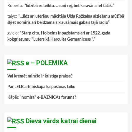
Roberto
: “
līdzībā es teiktu: .. suņi rej, bet karavāna iet tālāk.
”
talyc
: “
…līdz ar luterāņu mācītāja Ulda Rožkalna aiziešanu mūžībā
šķiet nomiris arī beidzamais klausāmais gabals tajā radio
”
gviclo
: “
Starp citu, Holbeins ir pazīstams arī ar 1522. gada
kokgriezumu "Luters kā Hercules Germanicuss ".
”
e – POLEMIKA
Vai kremēt mirušo ir kristīga prakse?
Par LELB arhibīskapa kalpošanas laiku
Kāpēc "nomira" e-BAZNĪCAs forums?
Dieva vārds katrai dienai