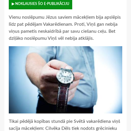
▶ NOKLAUSIES ŠO E-PUBLIKĀCIJU
Vienu noslēpumu Jēzus saviem mācekļiem bija apslēpis
līdz pat pēdējam Vakarēdienam. Proti, Viņš gan nebija
viņus pametis neskaidrībā par savu ciešanu ceļu. Bet
dziļāko noslēpumu Viņš vēl nebija atklājis.
Tikai pēdējā kopības stundā pie Svētā vakarēdiena viņš
sacīja mācekļiem: Cilvēka Dēls tiek nodots grēcinieku