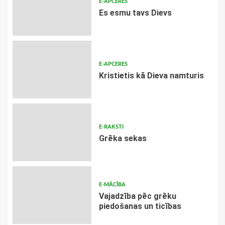
E-APCERES
Es esmu tavs Dievs
E-APCERES
Kristietis kā Dieva namturis
E-RAKSTI
Grēka sekas
E-MĀCĪBA
Vajadzība pēc grēku
piedošanas un ticības