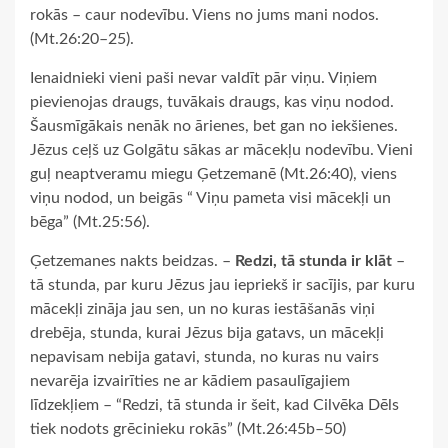
rokās – caur nodevību. Viens no jums mani nodos.
(Mt.26:20–25).
Ienaidnieki vieni paši nevar valdīt pār viņu. Viņiem
pievienojas draugs, tuvākais draugs, kas viņu nodod.
Šausmīgākais nenāk no ārienes, bet gan no iekšienes.
Jēzus ceļš uz Golgātu sākas ar mācekļu nodevību. Vieni
guļ neaptveramu miegu Ģetzemanē (Mt.26:40), viens
viņu nodod, un beigās “ Viņu pameta visi mācekļi un
bēga” (Mt.25:56).
Ģetzemanes nakts beidzas. –
Redzi, tā stunda ir klāt
–
tā stunda, par kuru Jēzus jau iepriekš ir sacījis, par kuru
mācekļi zināja jau sen, un no kuras iestāšanās viņi
drebēja, stunda, kurai Jēzus bija gatavs, un mācekļi
nepavisam nebija gatavi, stunda, no kuras nu vairs
nevarēja izvairīties ne ar kādiem pasaulīgajiem
līdzekļiem – “Redzi, tā stunda ir šeit, kad Cilvēka Dēls
tiek nodots grēcinieku rokās” (Mt.26:45b–50)