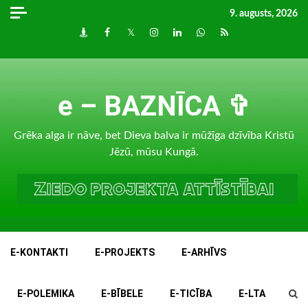
Skip
9. augusts, 2026
to
Draugiem
Facebook
Twitter
Instagram
LinkedIn
whatsapp
RSS
content
e – BAZNĪCA ✞
Grēka alga ir nāve, bet Dieva balva ir mūžīga dzīvība Kristū
Jēzū, mūsu Kungā.
E-KONTAKTI
E-PROJEKTS
E-ARHĪVS
E-POLEMIKA
E-BĪBELE
E-TICĪBA
E-LTA