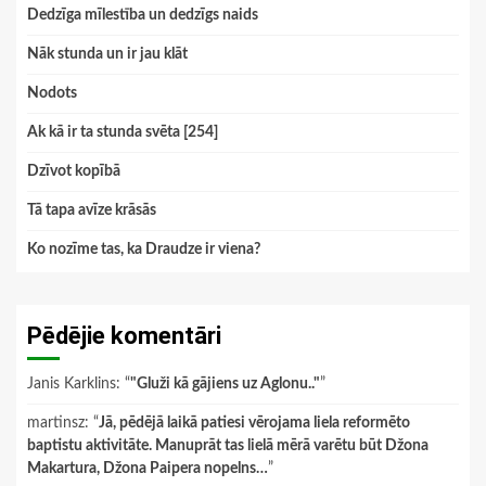
Dedzīga mīlestība un dedzīgs naids
Nāk stunda un ir jau klāt
Nodots
Ak kā ir ta stunda svēta [254]
Dzīvot kopībā
Tā tapa avīze krāsās
Ko nozīme tas, ka Draudze ir viena?
Pēdējie komentāri
Janis Karklins
: “
"Gluži kā gājiens uz Aglonu.."
”
martinsz
: “
Jā, pēdējā laikā patiesi vērojama liela reformēto
baptistu aktivitāte. Manuprāt tas lielā mērā varētu būt Džona
Makartura, Džona Paipera nopelns…
”