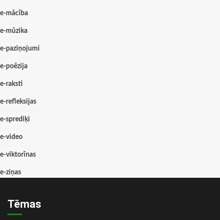
e-mācība
e-mūzika
e-paziņojumi
e-poēzija
e-raksti
e-refleksijas
e-sprediķi
e-video
e-viktorīnas
e-ziņas
Tēmas