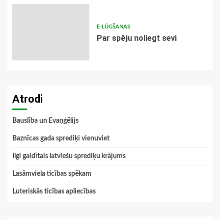
E-LŪGŠANAS
Par spēju noliegt sevi
Atrodi
Bauslība un Evaņģēlijs
Baznīcas gada sprediķi vienuviet
Ilgi gaidītais latviešu sprediķu krājums
Lasāmviela ticības spēkam
Luteriskās ticības apliecības