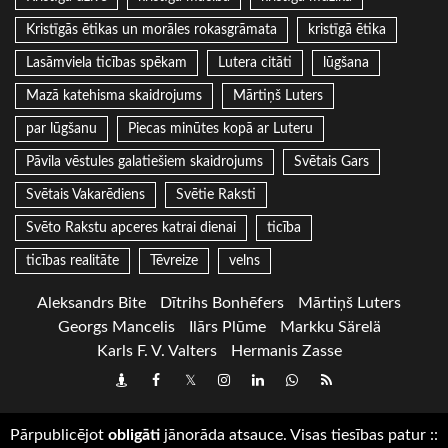
Kristīgās ētikas un morāles rokasgrāmata
kristīgā ētika
Lasāmviela ticības spēkam
Lutera citāti
lūgšana
Mazā katehisma skaidrojums
Mārtiņš Luters
par lūgšanu
Piecas minūtes kopā ar Luteru
Pāvila vēstules galatiešiem skaidrojums
Svētais Gars
Svētais Vakarēdiens
Svētie Raksti
Svēto Rakstu apceres katrai dienai
ticība
ticības realitāte
Tēvreize
velns
Aleksandrs Bite
Dītrihs Bonhēfers
Mārtiņš Luters
Georgs Mancelis
Ilārs Plūme
Markku Särelä
Karls F. V. Valters
Hermanis Zasse
Draugiem
Facebook
Twitter
Instagram
LinkedIn
whatsapp
RSS
Pārpublicējot
obligāti
jānorāda atsauce. Visas tiesības patur
::