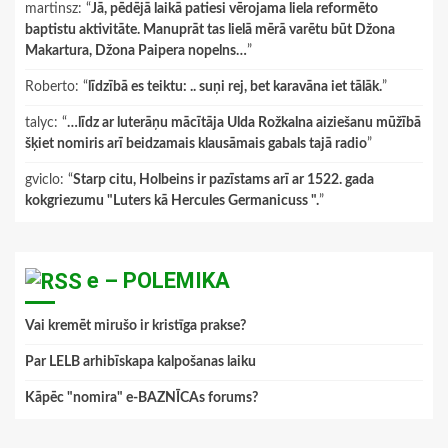
martinsz
: “
Jā, pēdējā laikā patiesi vērojama liela reformēto
baptistu aktivitāte. Manuprāt tas lielā mērā varētu būt Džona
Makartura, Džona Paipera nopelns…
”
Roberto
: “
līdzībā es teiktu: .. suņi rej, bet karavāna iet tālāk.
”
talyc
: “
…līdz ar luterāņu mācītāja Ulda Rožkalna aiziešanu mūžībā
šķiet nomiris arī beidzamais klausāmais gabals tajā radio
”
gviclo
: “
Starp citu, Holbeins ir pazīstams arī ar 1522. gada
kokgriezumu "Luters kā Hercules Germanicuss ".
”
e – POLEMIKA
Vai kremēt mirušo ir kristīga prakse?
Par LELB arhibīskapa kalpošanas laiku
Kāpēc "nomira" e-BAZNĪCAs forums?