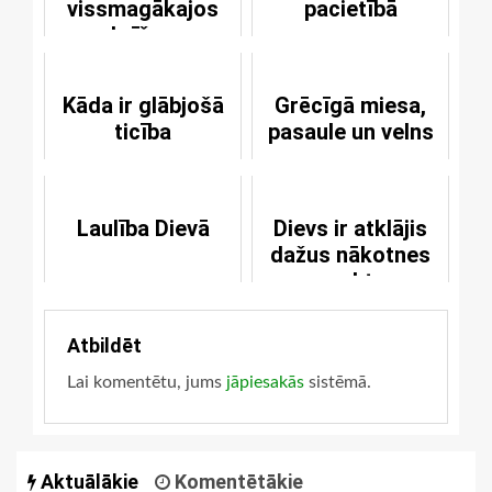
vissmagākajos
pacietībā
brīžos
nevajadzētu darīt
sev galu
Kāda ir glābjošā
Grēcīgā miesa,
ticība
pasaule un velns
Laulība Dievā
Dievs ir atklājis
dažus nākotnes
aspektus
Atbildēt
Lai komentētu, jums
jāpiesakās
sistēmā.
Aktuālākie
Komentētākie