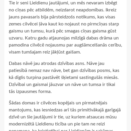
Tie ir seni Lieldienu jautājumi, un mēs nevaram izbēgt
no cīņas pēc atbildēm, neizdarot neapdomības. Ikreiz
jauns pavasaris bija pārsteidzošs notikums, kas visas
zemes cilvēcei ļāva kaut ko nojaust no pirmcīņas starp
gaismu un tumsu, kurā pēc smagas cīņas gaisma gūst
uzvaru. Katru gadu atjaunojas milzīgā dabas drāma un
pamodina cilvēcē nojausmu par augšāmcelšanās cerību,
visam tumšajam reiz jākļūst gaišam.
Dabas nāvē jau atrodas dzīvības asns. Nāve jau
patiesībā nemaz nav nāve, bet gan dzīvības posms, kas
kā dīglis turpina pastāvēt šķietami sastingušās miesās.
Dzīvībai un gaismai jāuzvar un nāve un tumsa ir tikai
tās izpausmes forma.
Šādas domas ir cilvēces kopējais un pirmatnējais
mantojums, kas iesniedzas arī tās primitīvākajā garīgajā
dzīvē un šie jautājumi ir tie, uz kuriem atsaucas mūsu
modernizētā Lieldienu ticība un pie tam ne reizi
nepamana, ka kristietībai par Lieldienām ir sakāmas