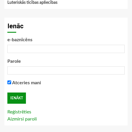
Luteriskās ticības apliecības
Ienāc
e-baznīcēns
Parole
Atceries mani
Reģistrēties
Aizmirsi paroli