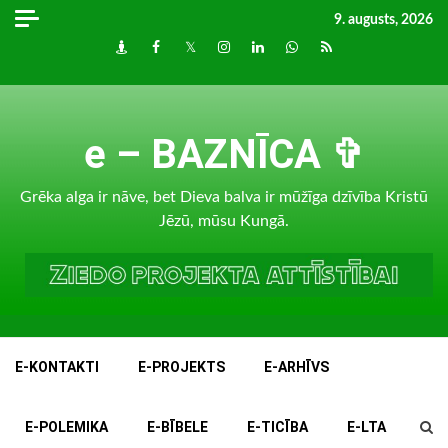
Skip
9. augusts, 2026
to
Draugiem
Facebook
Twitter
Instagram
LinkedIn
whatsapp
RSS
content
e – BAZNĪCA ✞
Grēka alga ir nāve, bet Dieva balva ir mūžīga dzīvība Kristū
Jēzū, mūsu Kungā.
E-KONTAKTI
E-PROJEKTS
E-ARHĪVS
E-POLEMIKA
E-BĪBELE
E-TICĪBA
E-LTA