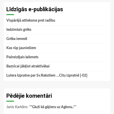
Līdzīgās e-publikācijas
Vispārējā attieksme pret radību
Iedzimtais grēks
Grēka iemesli
Kas rūp jauniešiem
Pašreizējais laikmets
Baznīcai jākļūst atraktīvākai
Lutera Izpratne par Sv.Rakstiem …Citu izpratnē [-02]
Pēdējie komentāri
Janis Karklins
: “
"Gluži kā gājiens uz Aglonu.."
”