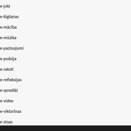
e-joki
e-lūgšanas
e-mācība
e-mūzika
e-paziņojumi
e-poēzija
e-raksti
e-refleksijas
e-sprediķi
e-video
e-viktorīnas
e-ziņas