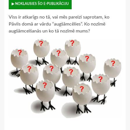
▶ NOKLAUSIES ŠO E-PUBLIKĀCIJU
Viss ir atkarīgs no tā, vai mēs pareizi saprotam, ko
Pāvils domā ar vārdu “augšāmcēlies”. Ko nozīmē
augšāmcelšanās un ko tā nozīmē mums?