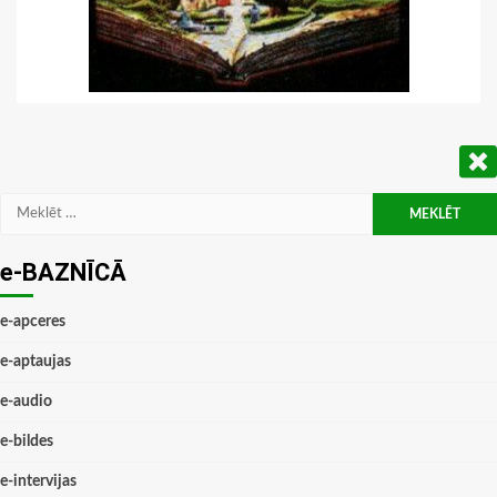
Meklēt:
e-BAZNĪCĀ
e-apceres
e-aptaujas
e-audio
e-bildes
e-intervijas