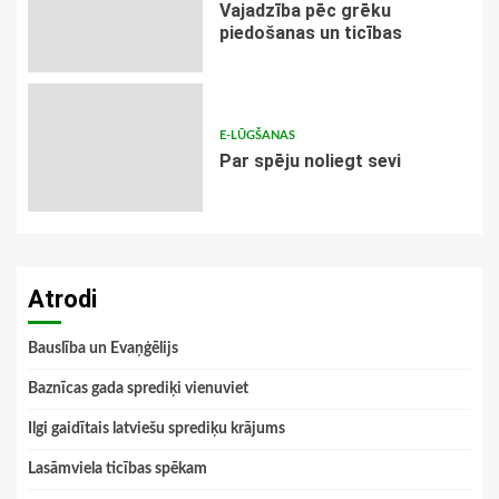
Vajadzība pēc grēku
piedošanas un ticības
E-LŪGŠANAS
Par spēju noliegt sevi
Atrodi
Bauslība un Evaņģēlijs
Baznīcas gada sprediķi vienuviet
Ilgi gaidītais latviešu sprediķu krājums
Lasāmviela ticības spēkam