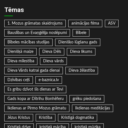
Tēmas
1. Mozus grāmatas skaidrojums
animācijas filma
ASV
Bauslības un Evaņģēlija noslēpumi
Bībele
Bībeles mācības studijas
Dienišķo lūgšanu gads
Dienišķā maize
Dieva Dēls
Dieva likums
Dieva mīlestība
Dieva vārds
Dieva Vārds katrai gada dienai
Dieva žēlastība
Dzīvības ceļš
e-baznica.lv
Es gribu dzīvot šīs dienas ar Tevi
Gads kopa ar Dītrihu Bonhēferu
grēku piedošana
Ikdienas ar Pirmo Mozus grāmatu
Ikdienas meditācijas
Jēzus Kristus
Kristība
Kristīgā dogmatika
Kristīgā dzīve
kristīgā mācība
kristīgā mūzika