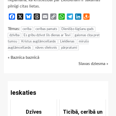
pilnīgi citas lietas.
Facebook
X
Bluesky
Threads
Email
Copy
WhatsApp
Telegram
LinkedIn
Draugiem
Link
Tēmas:
cerība
cerības pamats
Dienišķo lūgšanu gads
dzīvība
Es gribu dzīvot šīs dienas ar Tevi
gaismas cīņa pret
tumsu
Kristus augšāmcelšanās
Lieldienas
mirušo
augšāmcelšanās
nāves slieksnis
pārpratumi
Continue
« Baznīca baznīcā
Slavas dziesma »
Reading
Ieskaties
Dzīves
Ticībā, cerībā un