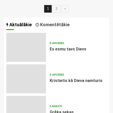
Ziņu
1
2
»
navigācija
Aktuālākie
Komentētākie
E-APCERES
Es esmu tavs Dievs
E-APCERES
Kristietis kā Dieva namturis
E-RAKSTI
Grēka sekas