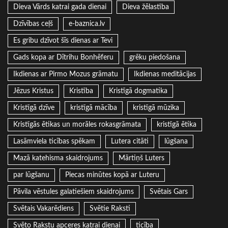
Dieva Vārds katrai gada dienai
Dieva žēlastība
Dzīvības ceļš
e-baznica.lv
Es gribu dzīvot šīs dienas ar Tevi
Gads kopa ar Dītrihu Bonhēferu
grēku piedošana
Ikdienas ar Pirmo Mozus grāmatu
Ikdienas meditācijas
Jēzus Kristus
Kristība
Kristīgā dogmatika
Kristīgā dzīve
kristīgā mācība
kristīgā mūzika
Kristīgās ētikas un morāles rokasgrāmata
kristīgā ētika
Lasāmviela ticības spēkam
Lutera citāti
lūgšana
Mazā katehisma skaidrojums
Mārtiņš Luters
par lūgšanu
Piecas minūtes kopā ar Luteru
Pāvila vēstules galatiešiem skaidrojums
Svētais Gars
Svētais Vakarēdiens
Svētie Raksti
Svēto Rakstu apceres katrai dienai
ticība