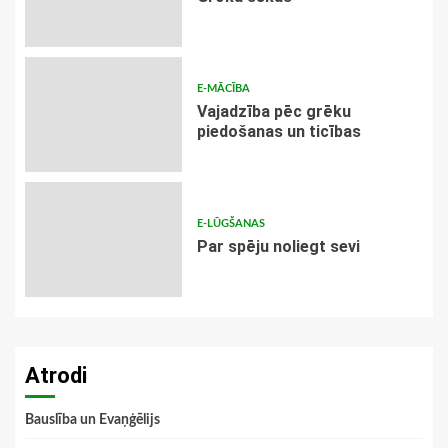
E-MĀCĪBA
Vajadzība pēc grēku
piedošanas un ticības
E-LŪGŠANAS
Par spēju noliegt sevi
Atrodi
Bauslība un Evaņģēlijs