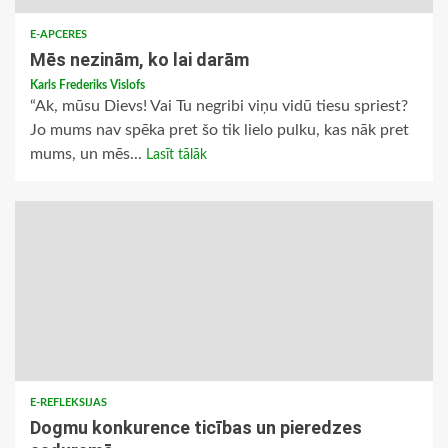
E-APCERES
Mēs nezinām, ko lai darām
Karls Frederiks Vislofs
“Ak, mūsu Dievs! Vai Tu negribi viņu vidū tiesu spriest?
Jo mums nav spēka pret šo tik lielo pulku, kas nāk pret
mums, un mēs...
Lasīt tālāk
E-REFLEKSIJAS
Dogmu konkurence ticības un pieredzes