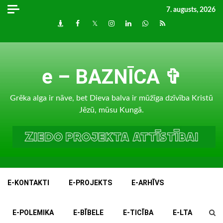
Skip
7. augusts, 2026
to
Draugiem
Facebook
Twitter
Instagram
LinkedIn
whatsapp
RSS
content
e – BAZNĪCA ✞
Grēka alga ir nāve, bet Dieva balva ir mūžīga dzīvība Kristū
Jēzū, mūsu Kungā.
E-KONTAKTI
E-PROJEKTS
E-ARHĪVS
E-POLEMIKA
E-BĪBELE
E-TICĪBA
E-LTA