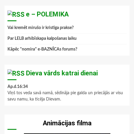
e – POLEMIKA
Vai kremēt mirušo ir kristīga prakse?
Par LELB arhibīskapa kalpošanas laiku
Kāpēc "nomira" e-BAZNĪCAs forums?
Dieva vārds katrai dienai
Ap.d.16:34
Viņš tos veda savā namā, sēdināja pie galda un priecājās ar visu
savu namu, ka ticēja Dievam.
Animācijas filma