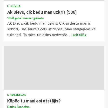
E-POĒZIJA
Ak Dievs, cik bēdu man uzkrīt [536]
1898.gada Dziesmu-grāmata
Ak Dievs, cik bēdu man uzkrīt, Cik sirdēstu man ir
šobrīd,- Tas šaurais ceļš uz debesi Man staigājams kā
tuksnesī. Ta mies’ un asins nedzenās...
Lasīt tālāk
E-REFLEKSIJAS
Kāpēc tu mani esi atstājis?
Dītrihs Bonhēfers