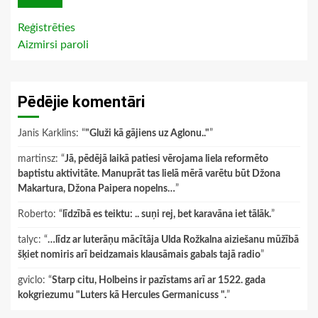
Reģistrēties
Aizmirsi paroli
Pēdējie komentāri
Janis Karklins
: “
"Gluži kā gājiens uz Aglonu.."
”
martinsz
: “
Jā, pēdējā laikā patiesi vērojama liela reformēto
baptistu aktivitāte. Manuprāt tas lielā mērā varētu būt Džona
Makartura, Džona Paipera nopelns…
”
Roberto
: “
līdzībā es teiktu: .. suņi rej, bet karavāna iet tālāk.
”
talyc
: “
…līdz ar luterāņu mācītāja Ulda Rožkalna aiziešanu mūžībā
šķiet nomiris arī beidzamais klausāmais gabals tajā radio
”
gviclo
: “
Starp citu, Holbeins ir pazīstams arī ar 1522. gada
kokgriezumu "Luters kā Hercules Germanicuss ".
”