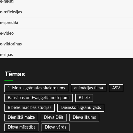
e-raksti
e-refleksijas
e-sprediķi
e-video
e-viktorīnas
e-ziņas
Tēmas
1. Mozus grāmatas skaidrojums
animācijas filma
ASV
Bauslības un Evaņģēlija noslēpumi
Bībele
Bībeles mācības studijas
Dienišķo lūgšanu gads
Dienišķā maize
Dieva Dēls
Dieva likums
Dieva mīlestība
Dieva vārds