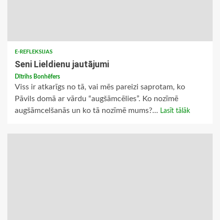
E-REFLEKSIJAS
Seni Lieldienu jautājumi
Dītrihs Bonhēfers
Viss ir atkarīgs no tā, vai mēs pareizi saprotam, ko
Pāvils domā ar vārdu “augšāmcēlies”. Ko nozīmē
augšāmcelšanās un ko tā nozīmē mums?...
Lasīt tālāk