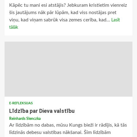
Kāpēc tu mani esi atstājis? Jebkuram kristietim vienreiz
šis jautājums nāk pār lūpām, kad viss nostājas pret
viņu, kad viņam sabrūk visa zemes cerība, kad...
Lasīt
tālāk
E-REFLEKSIJAS
Līdzība par Dieva valstību
Reinhards Slenczka
Ar līdzībām no dabas, mūsu Kungs bieži ir rādījis, kā tās
līdzinās debesu valstības nākšanai. Šīm līdzībām