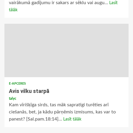
vairākumā gadījumu ir sakars ar sēklu vai augu...
Lasīt
tālāk
E-APCERES
Avis vilku starpā
talyc
Kam vīrišķīga sirds, tas māk sapratīgi turēties arī
ciešanās, bet, ja kādu pārņēmis izmisums, kas var to
panest? [Sal.pam.18:14]...
Lasīt tālāk