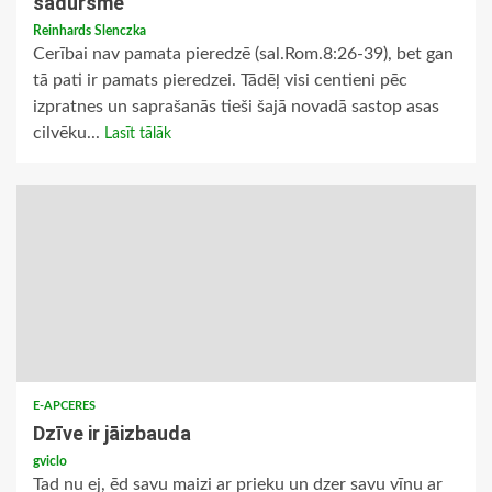
sadursmē
Reinhards Slenczka
Cerībai nav pamata pieredzē (sal.Rom.8:26-39), bet gan
tā pati ir pamats pieredzei. Tādēļ visi centieni pēc
izpratnes un saprašanās tieši šajā novadā sastop asas
cilvēku...
Lasīt tālāk
E-APCERES
Dzīve ir jāizbauda
gviclo
Tad nu ej, ēd savu maizi ar prieku un dzer savu vīnu ar