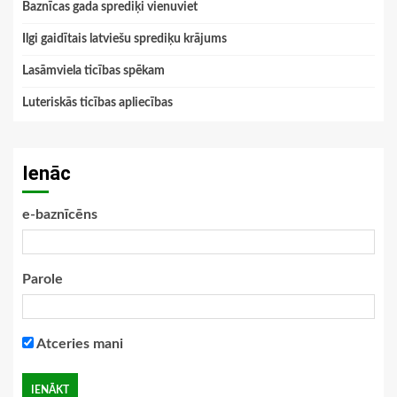
Baznīcas gada sprediķi vienuviet
Ilgi gaidītais latviešu sprediķu krājums
Lasāmviela ticības spēkam
Luteriskās ticības apliecības
Ienāc
e-baznīcēns
Parole
Atceries mani