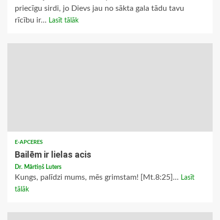
priecīgu sirdi, jo Dievs jau no sākta gala tādu tavu
rīcību ir...
Lasīt tālāk
E-APCERES
Bailēm ir lielas acis
Dr. Mārtiņš Luters
Kungs, palīdzi mums, mēs grimstam! [Mt.8:25]...
Lasīt
tālāk