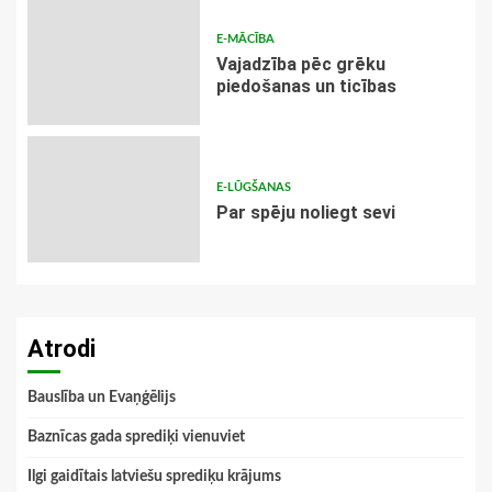
E-MĀCĪBA
Vajadzība pēc grēku
piedošanas un ticības
E-LŪGŠANAS
Par spēju noliegt sevi
Atrodi
Bauslība un Evaņģēlijs
Baznīcas gada sprediķi vienuviet
Ilgi gaidītais latviešu sprediķu krājums