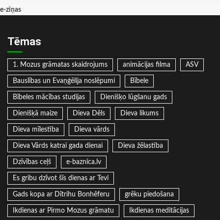
e-ziņas
Tēmas
1. Mozus grāmatas skaidrojums
animācijas filma
ASV
Bauslības un Evaņģēlija noslēpumi
Bībele
Bībeles mācības studijas
Dienišķo lūgšanu gads
Dienišķā maize
Dieva Dēls
Dieva likums
Dieva mīlestība
Dieva vārds
Dieva Vārds katrai gada dienai
Dieva žēlastība
Dzīvības ceļš
e-baznica.lv
Es gribu dzīvot šīs dienas ar Tevi
Gads kopa ar Dītrihu Bonhēferu
grēku piedošana
Ikdienas ar Pirmo Mozus grāmatu
Ikdienas meditācijas