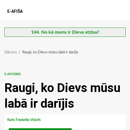
E-AFIŠA
144. No kā mums ir Dieva atziņa?
Sākums
Raugi, ko Dievs mūsu labā ir darījis
E-APCERES
Raugi, ko Dievs mūsu
labā ir darījis
Karls Frederiks Vislofs