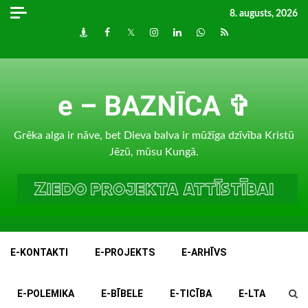
Skip
8. augusts, 2026
to
Draugiem
Facebook
Twitter
Instagram
LinkedIn
whatsapp
RSS
content
e – BAZNĪCA ✞
Grēka alga ir nāve, bet Dieva balva ir mūžīga dzīvība Kristū
Jēzū, mūsu Kungā.
E-KONTAKTI
E-PROJEKTS
E-ARHĪVS
E-POLEMIKA
E-BĪBELE
E-TICĪBA
E-LTA