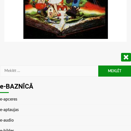
Meklēt:
e-BAZNĪCĀ
e-apceres
e-aptaujas
e-audio
e-bildes