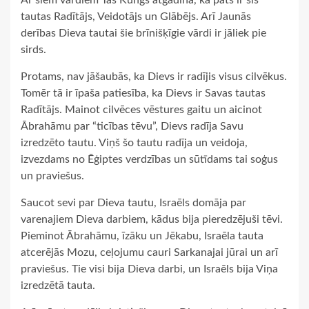
Ar šiem vārdiem Tas Kungs atgādina, ka pats ir šīs
tautas Radītājs, Veidotājs un Glābējs. Arī Jaunās
derības Dieva tautai šie brīnišķīgie vārdi ir jāliek pie
sirds.
Protams, nav jāšaubās, ka Dievs ir radījis visus cilvēkus.
Tomēr tā ir īpaša patiesība, ka Dievs ir Savas tautas
Radītājs. Mainot cilvēces vēstures gaitu un aicinot
Ābrahāmu par “ticības tēvu”, Dievs radīja Savu
izredzēto tautu. Viņš šo tautu radīja un veidoja,
izvezdams no Ēģiptes verdzības un sūtīdams tai soģus
un praviešus.
Saucot sevi par Dieva tautu, Israēls domāja par
varenajiem Dieva darbiem, kādus bija pieredzējuši tēvi.
Pieminot Ābrahāmu, īzāku un Jēkabu, Israēla tauta
atcerējās Mozu, ceļojumu cauri Sarkanajai jūrai un arī
praviešus. Tie visi bija Dieva darbi, un Israēls bija Viņa
izredzētā tauta.