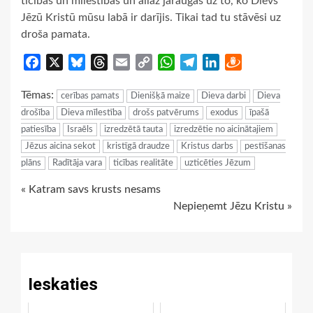
ticības un mīlestības un allaž jāraugās uz to, ko Dievs
Jēzū Kristū mūsu labā ir darījis. Tikai tad tu stāvēsi uz
droša pamata.
Facebook
X
Bluesky
Threads
Email
Copy
WhatsApp
Telegram
LinkedIn
Draugiem
Link
Tēmas:
cerības pamats
Dienišķā maize
Dieva darbi
Dieva
drošība
Dieva mīlestība
drošs patvērums
exodus
īpašā
patiesība
Israēls
izredzētā tauta
izredzētie no aicinātajiem
Jēzus aicina sekot
kristīgā draudze
Kristus darbs
pestīšanas
plāns
Radītāja vara
ticības realitāte
uzticēties Jēzum
Continue
« Katram savs krusts nesams
Nepieņemt Jēzu Kristu »
Reading
Ieskaties