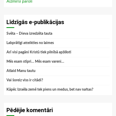
Aizmirsi paroli
Līdzīgās e-publikācijas
Svēta – Dieva izredzēta tauta
Labprātīgi atteikties no laimes
Arī visi pagāni Kristū tiek pilnībā apžēloti
Mēs esam stipri… Mēs esam vareni…
Atlaid Manu tautu
Vai šoreiz viss ir citādi?
Kāpēc Izraēla zemē tek piens un medus, bet nav naftas?
Pēdējie komentāri