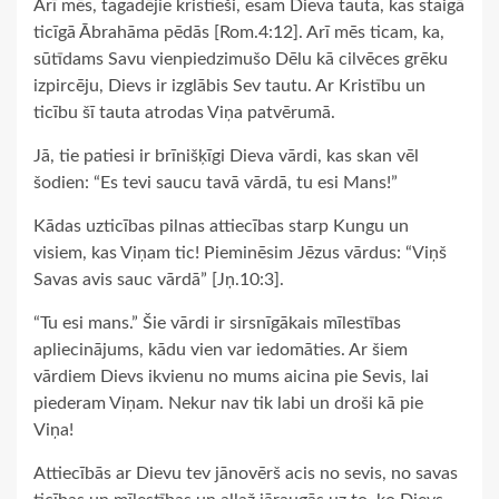
Arī mēs, tagadējie kristieši, esam Dieva tauta, kas staigā
ticīgā Ābrahāma pēdās [Rom.4:12]. Arī mēs ticam, ka,
sūtīdams Savu vienpiedzimušo Dēlu kā cilvēces grēku
izpircēju, Dievs ir izglābis Sev tautu. Ar Kristību un
ticību šī tauta atrodas Viņa patvērumā.
Jā, tie patiesi ir brīnišķīgi Dieva vārdi, kas skan vēl
šodien: “Es tevi saucu tavā vārdā, tu esi Mans!”
Kādas uzticības pilnas attiecības starp Kungu un
visiem, kas Viņam tic! Pieminēsim Jēzus vārdus: “Viņš
Savas avis sauc vārdā” [Jņ.10:3].
“Tu esi mans.” Šie vārdi ir sirsnīgākais mīlestības
apliecinājums, kādu vien var iedomāties. Ar šiem
vārdiem Dievs ikvienu no mums aicina pie Sevis, lai
piederam Viņam. Nekur nav tik labi un droši kā pie
Viņa!
Attiecībās ar Dievu tev jānovērš acis no sevis, no savas