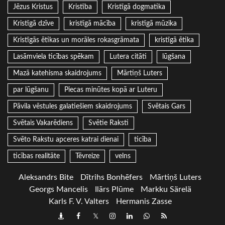
Jēzus Kristus
Kristība
Kristīgā dogmatika
Kristīgā dzīve
kristīgā mācība
kristīgā mūzika
Kristīgās ētikas un morāles rokasgrāmata
kristīgā ētika
Lasāmviela ticības spēkam
Lutera citāti
lūgšana
Mazā katehisma skaidrojums
Mārtiņš Luters
par lūgšanu
Piecas minūtes kopā ar Luteru
Pāvila vēstules galatiešiem skaidrojums
Svētais Gars
Svētais Vakarēdiens
Svētie Raksti
Svēto Rakstu apceres katrai dienai
ticība
ticības realitāte
Tēvreize
velns
Aleksandrs Bite
Dītrihs Bonhēfers
Mārtiņš Luters
Georgs Mancelis
Ilārs Plūme
Markku Särelä
Karls F. V. Valters
Hermanis Zasse
Draugiem
Facebook
Twitter
Instagram
LinkedIn
whatsapp
RSS