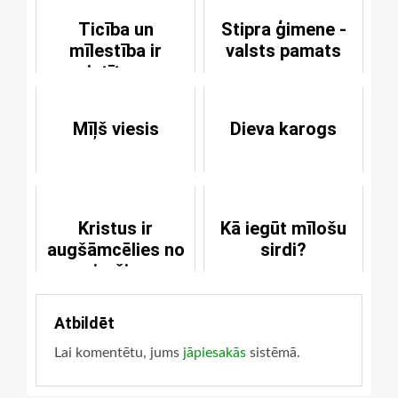
Ticība un
Stipra ģimene -
mīlestība ir
valsts pamats
saistītas un
nesaraujami
savienotas
Mīļš viesis
Dieva karogs
Kristus ir
Kā iegūt mīlošu
augšāmcēlies no
sirdi?
mirušiem
Atbildēt
Lai komentētu, jums
jāpiesakās
sistēmā.