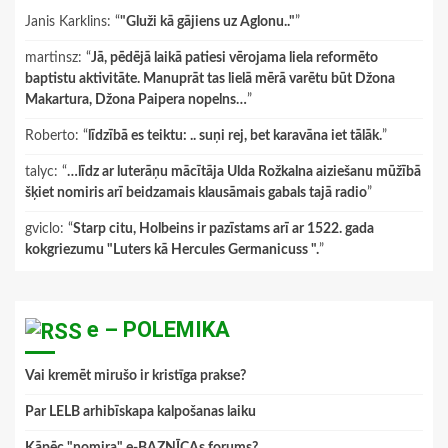
Janis Karklins
: “
"Gluži kā gājiens uz Aglonu.."
”
martinsz
: “
Jā, pēdējā laikā patiesi vērojama liela reformēto
baptistu aktivitāte. Manuprāt tas lielā mērā varētu būt Džona
Makartura, Džona Paipera nopelns…
”
Roberto
: “
līdzībā es teiktu: .. suņi rej, bet karavāna iet tālāk.
”
talyc
: “
…līdz ar luterāņu mācītāja Ulda Rožkalna aiziešanu mūžībā
šķiet nomiris arī beidzamais klausāmais gabals tajā radio
”
gviclo
: “
Starp citu, Holbeins ir pazīstams arī ar 1522. gada
kokgriezumu "Luters kā Hercules Germanicuss ".
”
e – POLEMIKA
Vai kremēt mirušo ir kristīga prakse?
Par LELB arhibīskapa kalpošanas laiku
Kāpēc "nomira" e-BAZNĪCAs forums?