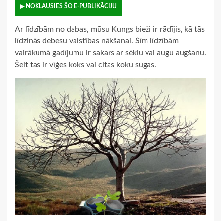
▶ NOKLAUSIES ŠO E-PUBLIKĀCIJU
Ar līdzībām no dabas, mūsu Kungs bieži ir rādījis, kā tās
līdzinās debesu valstības nākšanai. Šīm līdzībām
vairākumā gadījumu ir sakars ar sēklu vai augu augšanu.
Šeit tas ir vīģes koks vai citas koku sugas.