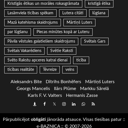
Kristīgās ētikas un morāles rokasgrāmata
kristīgā ētika
Lasāmviela ticības spēkam
Lutera citāti
lūgšana
Mazā katehisma skaidrojums
Mārtiņš Luters
par lūgšanu
Piecas minūtes kopā ar Luteru
Pāvila vēstules galatiešiem skaidrojums
Svētais Gars
Svētais Vakarēdiens
Svētie Raksti
Svēto Rakstu apceres katrai dienai
ticība
ticības realitāte
Tēvreize
velns
Aleksandrs Bite
Dītrihs Bonhēfers
Mārtiņš Luters
Georgs Mancelis
Ilārs Plūme
Markku Särelä
Karls F. V. Valters
Hermanis Zasse
Draugiem
Facebook
Twitter
Instagram
LinkedIn
whatsapp
RSS
Pārpublicējot
obligāti
jānorāda atsauce. Visas tiesības patur
::
e-BAZNICA
::
© 2007-2026