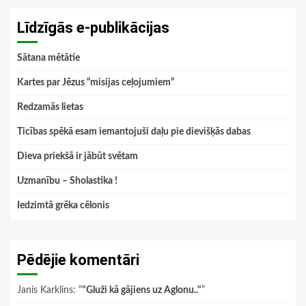
Līdzīgās e-publikācijas
Sātana mētātie
Kartes par Jēzus “misijas ceļojumiem”
Redzamās lietas
Ticības spēkā esam iemantojuši daļu pie dievišķās dabas
Dieva priekšā ir jābūt svētam
Uzmanību – Sholastika !
Iedzimtā grēka cēlonis
Pēdējie komentāri
Janis Karklins
: “
"Gluži kā gājiens uz Aglonu.."
”