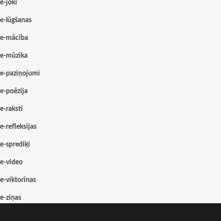
e-joki
e-lūgšanas
e-mācība
e-mūzika
e-paziņojumi
e-poēzija
e-raksti
e-refleksijas
e-sprediķi
e-video
e-viktorīnas
e-ziņas