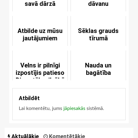
savā dārzā
dāvanu
Atbilde uz mūsu
Sēklas grauds
jautājumiem
tīrumā
Velns ir pilnīgi
Nauda un
izpostījis patieso
bagātība
Dieva tēlu cilvēkā
Atbildēt
Lai komentētu, jums
jāpiesakās
sistēmā.
Aktuālākie
Komentētākie