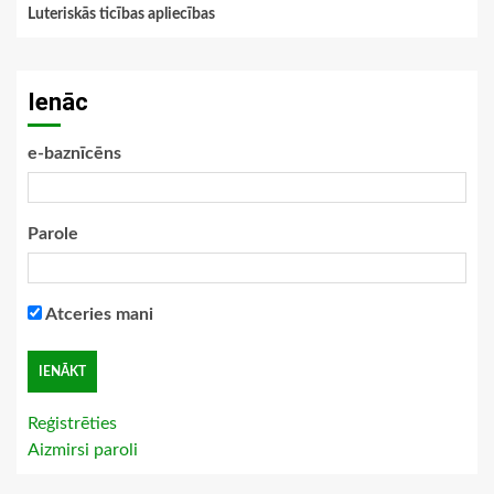
Luteriskās ticības apliecības
Ienāc
e-baznīcēns
Parole
Atceries mani
Reģistrēties
Aizmirsi paroli