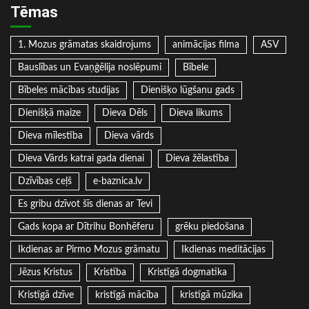
Tēmas
1. Mozus grāmatas skaidrojums
animācijas filma
ASV
Bauslības un Evaņģēlija noslēpumi
Bībele
Bībeles mācības studijas
Dienišķo lūgšanu gads
Dienišķā maize
Dieva Dēls
Dieva likums
Dieva mīlestība
Dieva vārds
Dieva Vārds katrai gada dienai
Dieva žēlastība
Dzīvības ceļš
e-baznica.lv
Es gribu dzīvot šīs dienas ar Tevi
Gads kopa ar Dītrihu Bonhēferu
grēku piedošana
Ikdienas ar Pirmo Mozus grāmatu
Ikdienas meditācijas
Jēzus Kristus
Kristība
Kristīgā dogmatika
Kristīgā dzīve
kristīgā mācība
kristīgā mūzika