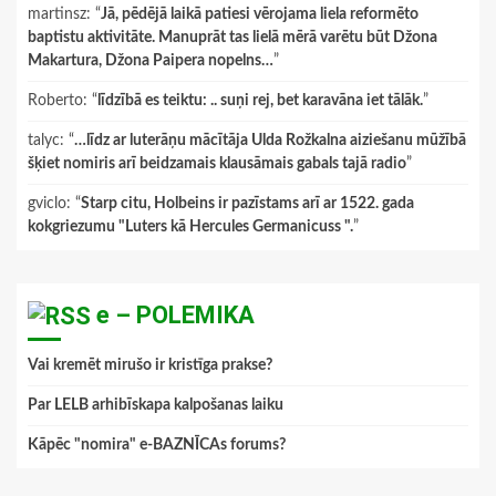
martinsz
: “
Jā, pēdējā laikā patiesi vērojama liela reformēto
baptistu aktivitāte. Manuprāt tas lielā mērā varētu būt Džona
Makartura, Džona Paipera nopelns…
”
Roberto
: “
līdzībā es teiktu: .. suņi rej, bet karavāna iet tālāk.
”
talyc
: “
…līdz ar luterāņu mācītāja Ulda Rožkalna aiziešanu mūžībā
šķiet nomiris arī beidzamais klausāmais gabals tajā radio
”
gviclo
: “
Starp citu, Holbeins ir pazīstams arī ar 1522. gada
kokgriezumu "Luters kā Hercules Germanicuss ".
”
e – POLEMIKA
Vai kremēt mirušo ir kristīga prakse?
Par LELB arhibīskapa kalpošanas laiku
Kāpēc "nomira" e-BAZNĪCAs forums?