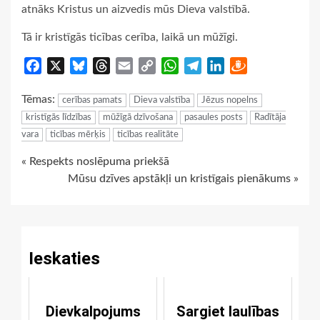
atnāks Kristus un aizvedis mūs Dieva valstībā.
Tā ir kristīgās ticības cerība, laikā un mūžīgi.
Facebook
X
Bluesky
Threads
Email
Copy
WhatsApp
Telegram
LinkedIn
Draugiem
Link
Tēmas:
cerības pamats
Dieva valstība
Jēzus nopelns
kristīgās līdzības
mūžīgā dzīvošana
pasaules posts
Radītāja
vara
ticības mērķis
ticības realitāte
Continue
« Respekts noslēpuma priekšā
Mūsu dzīves apstākļi un kristīgais pienākums »
Reading
Ieskaties
Dievkalpojums
Sargiet laulības