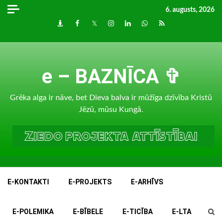
Skip
6. augusts, 2026
to
Draugiem
Facebook
Twitter
Instagram
LinkedIn
whatsapp
RSS
content
e – BAZNĪCA ✞
Grēka alga ir nāve, bet Dieva balva ir mūžīga dzīvība Kristū
Jēzū, mūsu Kungā.
E-KONTAKTI
E-PROJEKTS
E-ARHĪVS
E-POLEMIKA
E-BĪBELE
E-TICĪBA
E-LTA