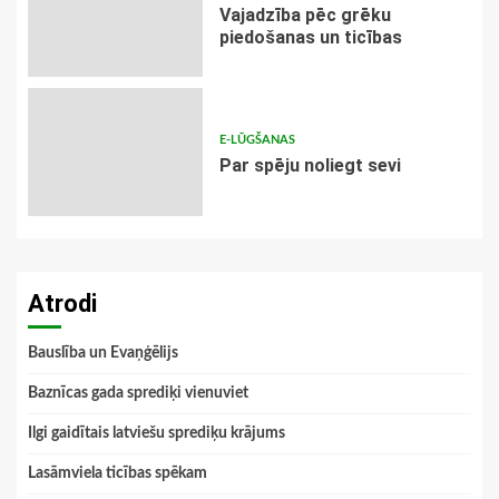
Vajadzība pēc grēku
piedošanas un ticības
E-LŪGŠANAS
Par spēju noliegt sevi
Atrodi
Bauslība un Evaņģēlijs
Baznīcas gada sprediķi vienuviet
Ilgi gaidītais latviešu sprediķu krājums
Lasāmviela ticības spēkam