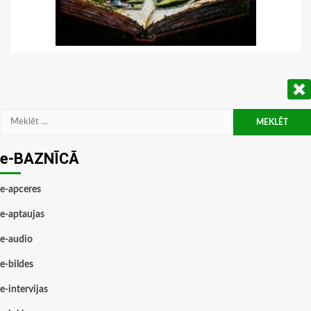
Meklēt:
e-BAZNĪCĀ
e-apceres
e-aptaujas
e-audio
e-bildes
e-intervijas